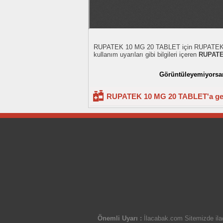
RUPATEK 10 MG 20 TABLET için RUPATEK parmo
kullanım uyarıları gibi bilgileri içeren
RUPATEK
Görüntüleyemiyorsanı
RUPATEK 10 MG 20 TABLET'a ger
Önemli Uyarı :
İlacabak.com Sitemizde ilaç