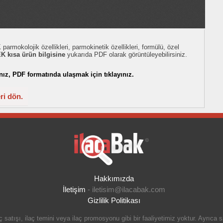
kolojik özellikleri, parmokinetik özellikleri, formülü, özel
 kısa ürün bilgisine
yukarıda PDF olarak görüntüleyebilirsiniz.
z, PDF formatında ulaşmak için tıklayınız.
i dön.
Hakkımızda
İletişim
-
iletisim@ilacabak.com
Gizlilik Politikası
 satışı, ilaç temini veya ilaç promosyonu gibi bir faaliyetimiz yoktur. Ayrıca