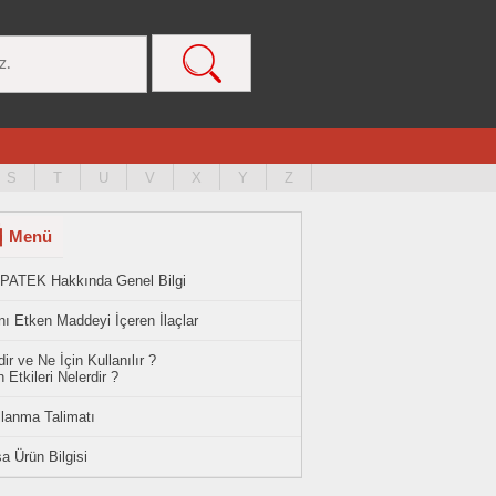
S
T
U
V
X
Y
Z
Menü
PATEK Hakkında Genel Bilgi
ı Etken Maddeyi İçeren İlaçlar
ir ve Ne İçin Kullanılır ?
 Etkileri Nelerdir ?
llanma Talimatı
a Ürün Bilgisi