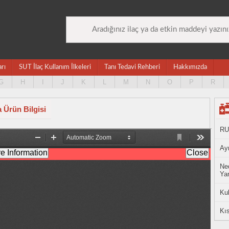
arı
SUT İlaç Kullanım İlkeleri
Tanı Tedavi Rehberi
Hakkımızda
G
H
I
J
K
L
M
N
O
P
R
Ürün Bilgisi
RU
Ayn
Ned
Yan
Ku
Kıs