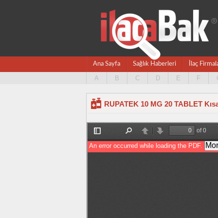
Ana Sayfa
Sağlık Haberleri
İlaç Firmal
A
B
C
D
E
F
RUPATEK 10 MG 20 TABLET Kısa 