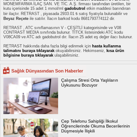
MONEMFARMA İLAÇ SAN. VE TİC. A.Ş. firması tarafından üretilen, bir
kutu içerisinde 15 adet 1 mmol/ml
gadobutrol
etkin maddesi barındıran
bir ilaçtır. RETRAST , piyasada 2933.01 ₺ satış fiyatıyla bulunabilir ve
Beyaz Reçete
ile satılır. İlacın barkod kodu 8681793774112 dir.
RETRAST , ATC sınıflamasının V - ÇEŞİTLİ kategorisinde ve V08
CONTRAST MEDIA sınıfında bulunur. TİTCK listesindeki ATC kodu
V08CA09 ve ATC adı gadobutrol dır. İlacın 25 adet eş değer ilacı bulunur.
RETRAST hakkında daha fazla bilgi edinmek için
hasta kullanma
talimatını buraya tıklayarak
okuyabilirsiniz. Hekimseniz,
kısa ürün
bilgisine buraya tıklayarak
ulaşabilirsiniz.
Sağlık Dünyasından Son Haberler
Çalışma Stresi Orta Yaşlıların
Uykusunu Bozuyor
Cep Telefonu Sahipliği İlkokul
Öğrencilerinde Okuma Becerilerinin
Düşmesiyle İlişkili