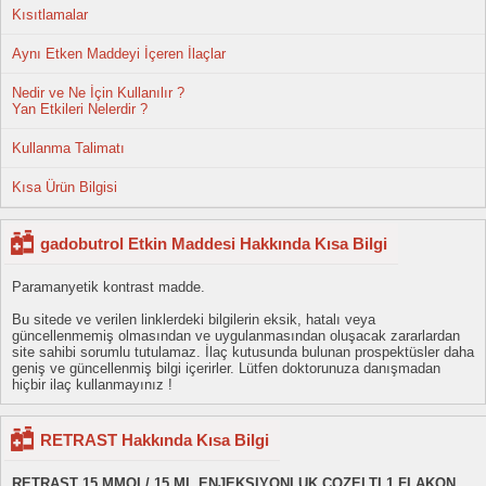
Kısıtlamalar
Aynı Etken Maddeyi İçeren İlaçlar
Nedir ve Ne İçin Kullanılır ?
Yan Etkileri Nelerdir ?
Kullanma Talimatı
Kısa Ürün Bilgisi
gadobutrol Etkin Maddesi Hakkında Kısa Bilgi
Paramanyetik kontrast madde.
Bu sitede ve verilen linklerdeki bilgilerin eksik, hatalı veya
güncellenmemiş olmasından ve uygulanmasından oluşacak zararlardan
site sahibi sorumlu tutulamaz. İlaç kutusunda bulunan prospektüsler daha
geniş ve güncellenmiş bilgi içerirler. Lütfen doktorunuza danışmadan
hiçbir ilaç kullanmayınız !
RETRAST Hakkında Kısa Bilgi
RETRAST 15 MMOL/ 15 ML ENJEKSIYONLUK COZELTI 1 FLAKON
,