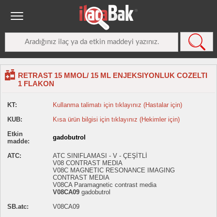
RETRAST 15 MMOL/ 15 ML ENJEKSIYONLUK COZELTI
1 FLAKON
KT:
Kullanma talimatı için tıklayınız (Hastalar için)
KUB:
Kısa ürün bilgisi için tıklayınız (Hekimler için)
Etkin
gadobutrol
madde:
ATC:
ATC SINIFLAMASI - V - ÇEŞİTLİ
V08 CONTRAST MEDIA
V08C MAGNETIC RESONANCE IMAGING
CONTRAST MEDIA
V08CA Paramagnetic contrast media
V08CA09
gadobutrol
SB.atc:
V08CA09