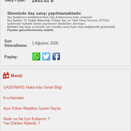
2933.01 ₺
Satış Fiyatı:
Sitemizde ilaç satışı yapılmamaktadır.
İlaç fiyatlarının belirtilmesi Akılcı İlaç Kullanımına katkı amaçlıdır.
İlaç fiyatları TC Sağlık Bakanlığı Türkiye İlaç ve Tıbbi Cihaz Kurumu (TİTCK)
tarafından haftalık olarak yayınlanan listelerden alınmıştır.
Belirtilen ilaç fiyatı eczaneler için önerilen satış fiyatı olup değişkenlik gösterebilir.
Fiyatlar güncellenmemiş olabilir.
Son
1 Ağustos 2026
Güncelleme:
Paylaş:
Menü
GADONANS Hakkında Genel Bilgi
Kısıtlamalar
Aynı Etken Maddeyi İçeren İlaçlar
Nedir ve Ne İçin Kullanılır ?
Yan Etkileri Nelerdir ?