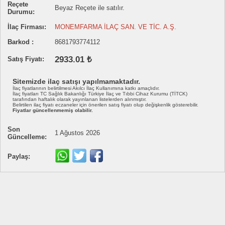
Reçete
Beyaz Reçete ile satılır.
Durumu:
İlaç Firması:
MONEMFARMA İLAÇ SAN. VE TİC. A.Ş.
Barkod :
8681793774112
2933.01 ₺
Satış Fiyatı:
Sitemizde ilaç satışı yapılmamaktadır.
İlaç fiyatlarının belirtilmesi Akılcı İlaç Kullanımına katkı amaçlıdır.
İlaç fiyatları TC Sağlık Bakanlığı Türkiye İlaç ve Tıbbi Cihaz Kurumu (TİTCK)
tarafından haftalık olarak yayınlanan listelerden alınmıştır.
Belirtilen ilaç fiyatı eczaneler için önerilen satış fiyatı olup değişkenlik gösterebilir.
Fiyatlar güncellenmemiş olabilir.
Son
1 Ağustos 2026
Güncelleme:
Paylaş: