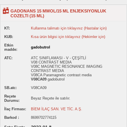
GADONANS 15 MMOL/15 ML ENJEKSIYONLUK
COZELTI (15 ML)
KT:
Kullanma talimatı için tıklayınız (Hastalar için)
KUB:
Kısa ürün bilgisi için tıklayınız (Hekimler için)
Etkin
gadobutrol
madde:
ATC:
ATC SINIFLAMASI - V - ÇEŞİTLİ
V08 CONTRAST MEDIA
V08C MAGNETIC RESONANCE IMAGING
CONTRAST MEDIA
V08CA Paramagnetic contrast media
V08CA09
gadobutrol
SB.atc:
V08CA09
Reçete
Beyaz Reçete ile satılır.
Durumu:
İlaç Firması:
BİEM İLAÇ SAN. VE TİC. A.Ş.
Barkod :
8699702774115