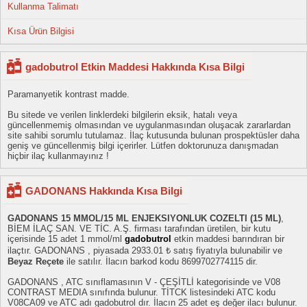
Kullanma Talimatı
Kısa Ürün Bilgisi
gadobutrol Etkin Maddesi Hakkında Kısa Bilgi
Paramanyetik kontrast madde.
Bu sitede ve verilen linklerdeki bilgilerin eksik, hatalı veya
güncellenmemiş olmasından ve uygulanmasından oluşacak zararlardan
site sahibi sorumlu tutulamaz. İlaç kutusunda bulunan prospektüsler daha
geniş ve güncellenmiş bilgi içerirler. Lütfen doktorunuza danışmadan
hiçbir ilaç kullanmayınız !
GADONANS Hakkında Kısa Bilgi
GADONANS 15 MMOL/15 ML ENJEKSIYONLUK COZELTI (15 ML)
,
BİEM İLAÇ SAN. VE TİC. A.Ş. firması tarafından üretilen, bir kutu
içerisinde 15 adet 1 mmol/ml
gadobutrol
etkin maddesi barındıran bir
ilaçtır. GADONANS , piyasada 2933.01 ₺ satış fiyatıyla bulunabilir ve
Beyaz Reçete
ile satılır. İlacın barkod kodu 8699702774115 dir.
GADONANS , ATC sınıflamasının V - ÇEŞİTLİ kategorisinde ve V08
CONTRAST MEDIA sınıfında bulunur. TİTCK listesindeki ATC kodu
V08CA09 ve ATC adı gadobutrol dır. İlacın 25 adet eş değer ilacı bulunur.