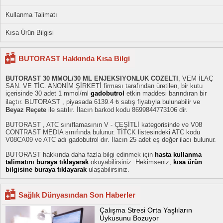
Kullanma Talimatı
Kısa Ürün Bilgisi
BUTORAST Hakkında Kısa Bilgi
BUTORAST 30 MMOL/30 ML ENJEKSIYONLUK COZELTI
, VEM İLAÇ
SAN. VE TİC. ANONİM ŞİRKETİ firması tarafından üretilen, bir kutu
içerisinde 30 adet 1 mmol/ml
gadobutrol
etkin maddesi barındıran bir
ilaçtır. BUTORAST , piyasada 6139.4 ₺ satış fiyatıyla bulunabilir ve
Beyaz Reçete
ile satılır. İlacın barkod kodu 8699844773106 dir.
BUTORAST , ATC sınıflamasının V - ÇEŞİTLİ kategorisinde ve V08
CONTRAST MEDIA sınıfında bulunur. TİTCK listesindeki ATC kodu
V08CA09 ve ATC adı gadobutrol dır. İlacın 25 adet eş değer ilacı bulunur.
BUTORAST hakkında daha fazla bilgi edinmek için
hasta kullanma
talimatını buraya tıklayarak
okuyabilirsiniz. Hekimseniz,
kısa ürün
bilgisine buraya tıklayarak
ulaşabilirsiniz.
Sağlık Dünyasından Son Haberler
Çalışma Stresi Orta Yaşlıların
Uykusunu Bozuyor