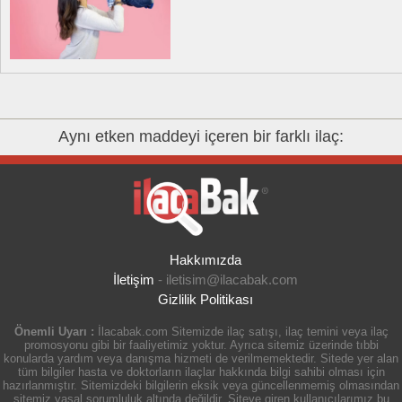
Aynı etken maddeyi içeren bir farklı ilaç:
Hakkımızda
İletişim
-
iletisim@ilacabak.com
Gizlilik Politikası
Önemli Uyarı :
İlacabak.com Sitemizde ilaç satışı, ilaç temini veya ilaç
promosyonu gibi bir faaliyetimiz yoktur. Ayrıca sitemiz üzerinde tıbbi
konularda yardım veya danışma hizmeti de verilmemektedir. Sitede yer alan
tüm bilgiler hasta ve doktorların ilaçlar hakkında bilgi sahibi olması için
hazırlanmıştır. Sitemizdeki bilgilerin eksik veya güncellenmemiş olmasından
sitemiz yasal sorumluluk altında değildir. Siteye giren kullanıcılarımız bu