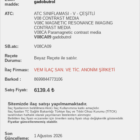
gadobutrol
madde:
ATC:
ATC SINIFLAMASI - V - ÇEŞİTLİ
V08 CONTRAST MEDIA
V08C MAGNETIC RESONANCE IMAGING
CONTRAST MEDIA
V08CA Paramagnetic contrast media
V08CA09
gadobutrol
SB.atc:
V08CA09
Reçete
Beyaz Reçete ile satılır.
Durumu:
İlaç Firması:
VEM İLAÇ SAN. VE TİC. ANONİM ŞİRKETİ
Barkod :
8699844773106
6139.4 ₺
Satış Fiyatı:
Sitemizde ilaç satışı yapılmamaktadır.
İlaç fiyatlarının belirtilmesi Akılcı İlaç Kullanımına katkı amaçlıdır.
İlaç fiyatları TC Sağlık Bakanlığı Türkiye İlaç ve Tıbbi Cihaz Kurumu (TİTCK)
tarafından haftalık olarak yayınlanan listelerden alınmıştır.
Belirtilen ilaç fiyatı eczaneler için önerilen satış fiyatı olup değişkenlik gösterebilir.
Fiyatlar güncellenmemiş olabilir.
Son
1 Ağustos 2026
Güncelleme: