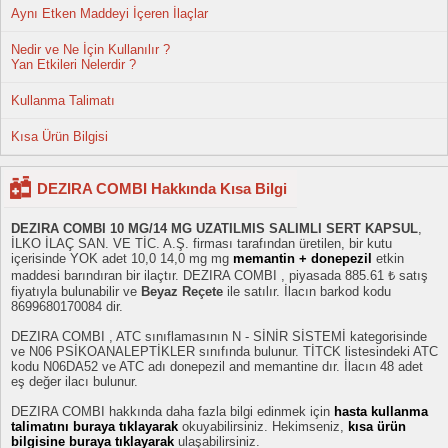
Aynı Etken Maddeyi İçeren İlaçlar
Nedir ve Ne İçin Kullanılır ?
Yan Etkileri Nelerdir ?
Kullanma Talimatı
Kısa Ürün Bilgisi
DEZIRA COMBI Hakkında Kısa Bilgi
DEZIRA COMBI 10 MG/14 MG UZATILMIS SALIMLI SERT KAPSUL
,
İLKO İLAÇ SAN. VE TİC. A.Ş. firması tarafından üretilen, bir kutu
içerisinde YOK adet 10,0 14,0 mg mg
memantin + donepezil
etkin
maddesi barındıran bir ilaçtır. DEZIRA COMBI , piyasada 885.61 ₺ satış
fiyatıyla bulunabilir ve
Beyaz Reçete
ile satılır. İlacın barkod kodu
8699680170084 dir.
DEZIRA COMBI , ATC sınıflamasının N - SİNİR SİSTEMİ kategorisinde
ve N06 PSİKOANALEPTİKLER sınıfında bulunur. TİTCK listesindeki ATC
kodu N06DA52 ve ATC adı donepezil and memantine dır. İlacın 48 adet
eş değer ilacı bulunur.
DEZIRA COMBI hakkında daha fazla bilgi edinmek için
hasta kullanma
talimatını buraya tıklayarak
okuyabilirsiniz. Hekimseniz,
kısa ürün
bilgisine buraya tıklayarak
ulaşabilirsiniz.