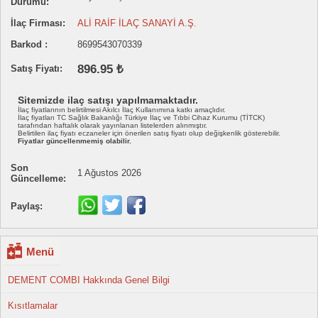
Durumu:
İlaç Firması:
ALİ RAİF İLAÇ SANAYİ A.Ş.
Barkod :
8699543070339
896.95 ₺
Satış Fiyatı:
Sitemizde ilaç satışı yapılmamaktadır.
İlaç fiyatlarının belirtilmesi Akılcı İlaç Kullanımına katkı amaçlıdır.
İlaç fiyatları TC Sağlık Bakanlığı Türkiye İlaç ve Tıbbi Cihaz Kurumu (TİTCK)
tarafından haftalık olarak yayınlanan listelerden alınmıştır.
Belirtilen ilaç fiyatı eczaneler için önerilen satış fiyatı olup değişkenlik gösterebilir.
Fiyatlar güncellenmemiş olabilir.
Son
1 Ağustos 2026
Güncelleme:
Paylaş:
Menü
DEMENT COMBI Hakkında Genel Bilgi
Kısıtlamalar