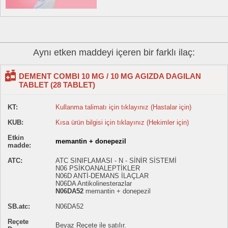
Aynı etken maddeyi içeren bir farklı ilaç:
DEMENT COMBI 10 MG / 10 MG AGIZDA DAGILAN
TABLET (28 TABLET)
KT:
Kullanma talimatı için tıklayınız (Hastalar için)
KUB:
Kısa ürün bilgisi için tıklayınız (Hekimler için)
Etkin
memantin + donepezil
madde:
ATC:
ATC SINIFLAMASI - N - SİNİR SİSTEMİ
N06 PSİKOANALEPTİKLER
N06D ANTİ-DEMANS İLAÇLAR
N06DA Antikolinesterazlar
N06DA52
memantin + donepezil
SB.atc:
N06DA52
Reçete
Beyaz Reçete ile satılır.