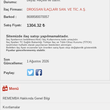
Beyaz Reçete ile satılır.
Durumu:
İlaç Firması:
DROGSAN İLAÇLARI SAN. VE TİC. A.Ş.
Barkod :
8699580070057
1304.32 ₺
Satış Fiyatı:
Sitemizde ilaç satışı yapılmamaktadır.
İlaç fiyatlarının belirtilmesi Akılcı İlaç Kullanımına katkı amaçlıdır.
İlaç fiyatları TC Sağlık Bakanlığı Türkiye İlaç ve Tıbbi Cihaz Kurumu (TİTCK)
tarafından haftalık olarak yayınlanan listelerden alınmıştır.
Belirtilen ilaç fiyatı eczaneler için önerilen satış fiyatı olup değişkenlik gösterebilir.
Fiyatlar güncellenmemiş olabilir.
Son
1 Ağustos 2026
Güncelleme:
Paylaş:
Menü
REMEMBA Hakkında Genel Bilgi
Kısıtlamalar