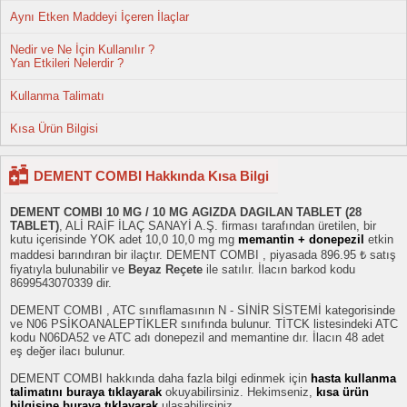
Aynı Etken Maddeyi İçeren İlaçlar
Nedir ve Ne İçin Kullanılır ?
Yan Etkileri Nelerdir ?
Kullanma Talimatı
Kısa Ürün Bilgisi
DEMENT COMBI Hakkında Kısa Bilgi
DEMENT COMBI 10 MG / 10 MG AGIZDA DAGILAN TABLET (28
TABLET)
, ALİ RAİF İLAÇ SANAYİ A.Ş. firması tarafından üretilen, bir
kutu içerisinde YOK adet 10,0 10,0 mg mg
memantin + donepezil
etkin
maddesi barındıran bir ilaçtır. DEMENT COMBI , piyasada 896.95 ₺ satış
fiyatıyla bulunabilir ve
Beyaz Reçete
ile satılır. İlacın barkod kodu
8699543070339 dir.
DEMENT COMBI , ATC sınıflamasının N - SİNİR SİSTEMİ kategorisinde
ve N06 PSİKOANALEPTİKLER sınıfında bulunur. TİTCK listesindeki ATC
kodu N06DA52 ve ATC adı donepezil and memantine dır. İlacın 48 adet
eş değer ilacı bulunur.
DEMENT COMBI hakkında daha fazla bilgi edinmek için
hasta kullanma
talimatını buraya tıklayarak
okuyabilirsiniz. Hekimseniz,
kısa ürün
bilgisine buraya tıklayarak
ulaşabilirsiniz.