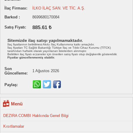
İlaç Firması:
İLKO İLAÇ SAN. VE TİC. A.Ş.
Barkod :
8699680170084
885.61 ₺
Satış Fiyatı:
Sitemizde ilaç satışı yapılmamaktadır.
İlaç fiyatlarının belirtilmesi Akılcı İlaç Kullanımına katkı amaçlıdır.
İlaç fiyatları TC Sağlık Bakanlığı Türkiye İlaç ve Tıbbi Cihaz Kurumu (TİTCK)
tarafından haftalık olarak yayınlanan listelerden alınmıştır.
Belirtilen ilaç fiyatı eczaneler için önerilen satış fiyatı olup değişkenlik gösterebilir.
Fiyatlar güncellenmemiş olabilir.
Son
1 Ağustos 2026
Güncelleme:
Paylaş:
Menü
DEZIRA COMBI Hakkında Genel Bilgi
Kısıtlamalar