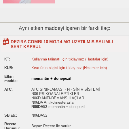
Aynı etken maddeyi içeren bir farklı ilaç:
DEZIRA COMBI 10 MG/14 MG UZATILMIS SALIMLI
SERT KAPSUL
KT:
Kullanma talimatı için tıklayınız (Hastalar için)
KUB:
Kısa ürün bilgisi için tıklayınız (Hekimler için)
Etkin
memantin + donepezil
madde:
ATC:
ATC SINIFLAMASI - N - SİNİR SİSTEMİ
N06 PSİKOANALEPTİKLER
N06D ANTİ-DEMANS İLAÇLAR
N06DA Antikolinesterazlar
N06DA52
memantin + donepezil
SB.atc:
N06DA52
Reçete
Beyaz Reçete ile satılır.
Durumu: