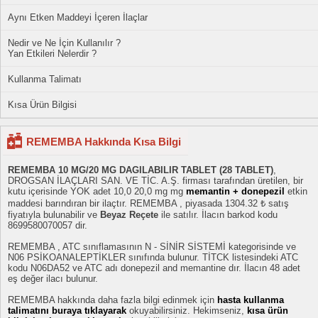
Aynı Etken Maddeyi İçeren İlaçlar
Nedir ve Ne İçin Kullanılır ?
Yan Etkileri Nelerdir ?
Kullanma Talimatı
Kısa Ürün Bilgisi
REMEMBA Hakkında Kısa Bilgi
REMEMBA 10 MG/20 MG DAGILABILIR TABLET (28 TABLET)
,
DROGSAN İLAÇLARI SAN. VE TİC. A.Ş. firması tarafından üretilen, bir
kutu içerisinde YOK adet 10,0 20,0 mg mg
memantin + donepezil
etkin
maddesi barındıran bir ilaçtır. REMEMBA , piyasada 1304.32 ₺ satış
fiyatıyla bulunabilir ve
Beyaz Reçete
ile satılır. İlacın barkod kodu
8699580070057 dir.
REMEMBA , ATC sınıflamasının N - SİNİR SİSTEMİ kategorisinde ve
N06 PSİKOANALEPTİKLER sınıfında bulunur. TİTCK listesindeki ATC
kodu N06DA52 ve ATC adı donepezil and memantine dır. İlacın 48 adet
eş değer ilacı bulunur.
REMEMBA hakkında daha fazla bilgi edinmek için
hasta kullanma
talimatını buraya tıklayarak
okuyabilirsiniz. Hekimseniz,
kısa ürün