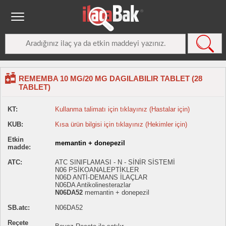
REMEMBA 10 MG/20 MG DAGILABILIR TABLET (28
TABLET)
KT:
Kullanma talimatı için tıklayınız (Hastalar için)
KUB:
Kısa ürün bilgisi için tıklayınız (Hekimler için)
Etkin
memantin + donepezil
madde:
ATC:
ATC SINIFLAMASI - N - SİNİR SİSTEMİ
N06 PSİKOANALEPTİKLER
N06D ANTİ-DEMANS İLAÇLAR
N06DA Antikolinesterazlar
N06DA52
memantin + donepezil
SB.atc:
N06DA52
Reçete