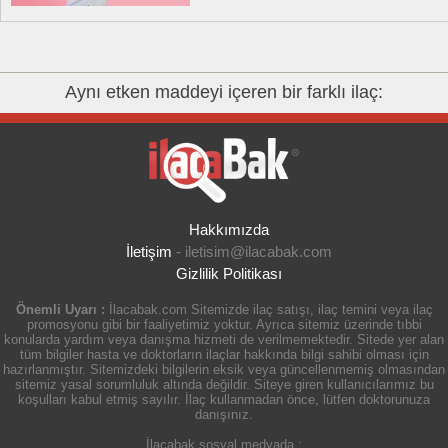
Aynı etken maddeyi içeren bir farklı ilaç:
Hakkımızda
İletişim
-
iletisim@ilacabak.com
Gizlilik Politikası
Önemli Uyarı :
İlacabak.com Sitemizde ilaç satışı, ilaç temini veya ilaç
promosyonu gibi bir faaliyetimiz yoktur. Ayrıca sitemiz üzerinde tıbbi
konularda yardım veya danışma hizmeti de verilmemektedir. Sitede yer alan
tüm bilgiler hasta ve doktorların ilaçlar hakkında bilgi sahibi olması için
hazırlanmıştır. Sitemizdeki bilgilerin eksik veya güncellenmemiş olmasından
sitemiz yasal sorumluluk altında değildir. Siteye giren kullanıcılarımız bu
koşulları kabul etmiş sayılır. İlaç kullanmadan önce, lütfen doktorunuza
danışınız.
İlacabak sosyal medyada :