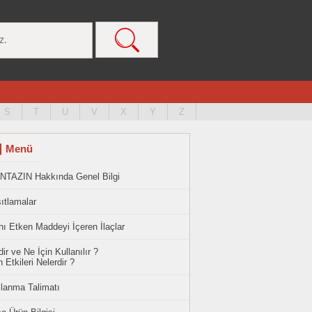
S
T
U
V
X
Y
Z
Menü
NTAZIN Hakkında Genel Bilgi
ıtlamalar
ı Etken Maddeyi İçeren İlaçlar
ir ve Ne İçin Kullanılır ?
 Etkileri Nelerdir ?
llanma Talimatı