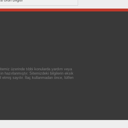
a Ürün Bilgisi
 sitemiz üzerinde tıbbi konularda yardım veya
n hazırlanmıştır. Sitemizdeki bilgilerin eksik
 etmiş sayılır. İlaç kullanmadan önce, lütfen