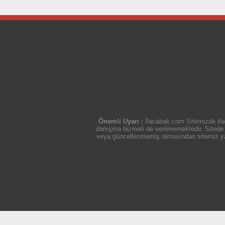
Önemli Uyarı :
İlacabak.com Sitemizde ilaç
danışma hizmeti de verilmemektedir. Sitede ye
veya güncellenmemiş olmasından sitemiz yasal