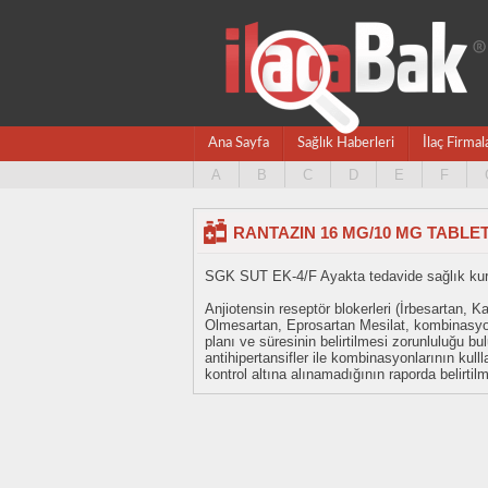
Ana Sayfa
Sağlık Haberleri
İlaç Firmal
A
B
C
D
E
F
RANTAZIN 16 MG/10 MG TABLET (
SGK SUT EK-4/F Ayakta tedavide sağlık kurul
Anjiotensin reseptör blokerleri (İrbesartan,
Olmesartan, Eprosartan Mesilat, kombinasyonl
planı ve süresinin belirtilmesi zorunluluğu bu
antihipertansifler ile kombinasyonlarının kul
kontrol altına alınamadığının raporda belirtil