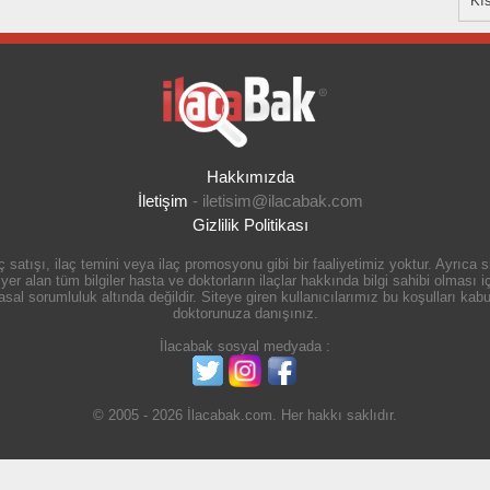
Kıs
Hakkımızda
İletişim
-
iletisim@ilacabak.com
Gizlilik Politikası
 satışı, ilaç temini veya ilaç promosyonu gibi bir faaliyetimiz yoktur. Ayrıca
r alan tüm bilgiler hasta ve doktorların ilaçlar hakkında bilgi sahibi olması içi
 sorumluluk altında değildir. Siteye giren kullanıcılarımız bu koşulları kabul
doktorunuza danışınız.
İlacabak sosyal medyada :
© 2005 - 2026 İlacabak.com. Her hakkı saklıdır.