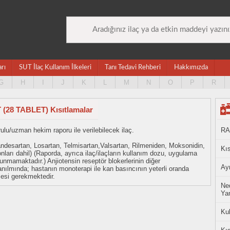
arı
SUT İlaç Kullanım İlkeleri
Tanı Tedavi Rehberi
Hakkımızda
G
H
I
J
K
L
M
N
O
P
R
28 TABLET) Kısıtlamalar
u/uzman hekim raporu ile verilebilecek ilaç.
RA
 Kandesartan, Losartan, Telmisartan,Valsartan, Rilmeniden, Moksonidin,
Kıs
arı dahil) (Raporda, ayrıca ilaç/ilaçların kullanım dozu, uygulama
lunmamaktadır.) Anjiotensin reseptör blokerlerinin diğer
Ayn
llanılmında; hastanın monoterapi ile kan basıncının yeterli oranda
mesi gerekmektedir.
Ned
Yan
Ku