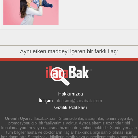
Aynı etken maddeyi içeren bir farklı ilaç:
Hakkımızda
İletişim
-
iletisim@ilacabak.com
Gizlilik Politikası
Önemli Uyarı :
İlacabak.com Sitemizde ilaç satışı, ilaç temini veya ilaç
promosyonu gibi bir faaliyetimiz yoktur. Ayrıca sitemiz üzerinde tıbbi
konularda yardım veya danışma hizmeti de verilmemektedir. Sitede yer alan
tüm bilgiler hasta ve doktorların ilaçlar hakkında bilgi sahibi olması için
hazırlanmıştır. Sitemizdeki bilgilerin eksik veya güncellenmemiş olmasından