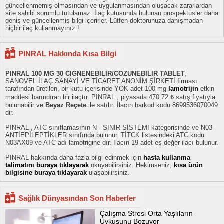
güncellenmemiş olmasından ve uygulanmasından oluşacak zararlardan
site sahibi sorumlu tutulamaz. İlaç kutusunda bulunan prospektüsler daha
geniş ve güncellenmiş bilgi içerirler. Lütfen doktorunuza danışmadan
hiçbir ilaç kullanmayınız !
PINRAL Hakkında Kısa Bilgi
PINRAL 100 MG 30 CIGNENEBILIR/COZUNEBILIR TABLET
,
SANOVEL İLAÇ SANAYİ VE TİCARET ANONİM ŞİRKETİ firması
tarafından üretilen, bir kutu içerisinde YOK adet 100 mg
lamotrijin
etkin
maddesi barındıran bir ilaçtır. PINRAL , piyasada 470.72 ₺ satış fiyatıyla
bulunabilir ve
Beyaz Reçete
ile satılır. İlacın barkod kodu 8699536070049
dir.
PINRAL , ATC sınıflamasının N - SİNİR SİSTEMİ kategorisinde ve N03
ANTİEPİLEPTİKLER sınıfında bulunur. TİTCK listesindeki ATC kodu
N03AX09 ve ATC adı lamotrigine dır. İlacın 19 adet eş değer ilacı bulunur.
PINRAL hakkında daha fazla bilgi edinmek için
hasta kullanma
talimatını buraya tıklayarak
okuyabilirsiniz. Hekimseniz,
kısa ürün
bilgisine buraya tıklayarak
ulaşabilirsiniz.
Sağlık Dünyasından Son Haberler
Çalışma Stresi Orta Yaşlıların
Uykusunu Bozuyor