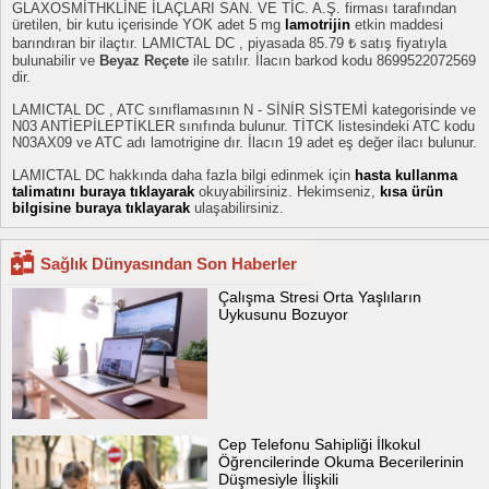
GLAXOSMİTHKLİNE İLAÇLARI SAN. VE TİC. A.Ş. firması tarafından
üretilen, bir kutu içerisinde YOK adet 5 mg
lamotrijin
etkin maddesi
barındıran bir ilaçtır. LAMICTAL DC , piyasada 85.79 ₺ satış fiyatıyla
bulunabilir ve
Beyaz Reçete
ile satılır. İlacın barkod kodu 8699522072569
dir.
LAMICTAL DC , ATC sınıflamasının N - SİNİR SİSTEMİ kategorisinde ve
N03 ANTİEPİLEPTİKLER sınıfında bulunur. TİTCK listesindeki ATC kodu
N03AX09 ve ATC adı lamotrigine dır. İlacın 19 adet eş değer ilacı bulunur.
LAMICTAL DC hakkında daha fazla bilgi edinmek için
hasta kullanma
talimatını buraya tıklayarak
okuyabilirsiniz. Hekimseniz,
kısa ürün
bilgisine buraya tıklayarak
ulaşabilirsiniz.
Sağlık Dünyasından Son Haberler
Çalışma Stresi Orta Yaşlıların
Uykusunu Bozuyor
Cep Telefonu Sahipliği İlkokul
Öğrencilerinde Okuma Becerilerinin
Düşmesiyle İlişkili