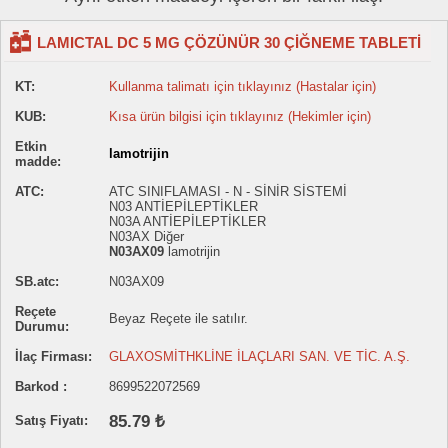
LAMICTAL DC 5 MG ÇÖZÜNÜR 30 ÇİĞNEME TABLETİ
KT:
Kullanma talimatı için tıklayınız (Hastalar için)
KUB:
Kısa ürün bilgisi için tıklayınız (Hekimler için)
Etkin
lamotrijin
madde:
ATC:
ATC SINIFLAMASI - N - SİNİR SİSTEMİ
N03 ANTİEPİLEPTİKLER
N03A ANTİEPİLEPTİKLER
N03AX Diğer
N03AX09
lamotrijin
SB.atc:
N03AX09
Reçete
Beyaz Reçete ile satılır.
Durumu:
İlaç Firması:
GLAXOSMİTHKLİNE İLAÇLARI SAN. VE TİC. A.Ş.
Barkod :
8699522072569
85.79 ₺
Satış Fiyatı: