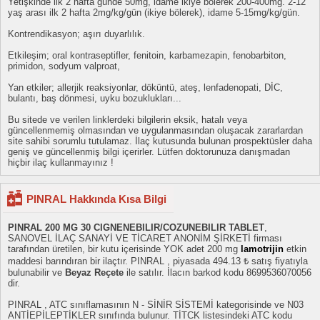
Yetişkinde ilk 2 hafta günde 50mg, idame ikiye bölerek 200-400mg. 2-12
yaş arası ilk 2 hafta 2mg/kg/gün (ikiye bölerek), idame 5-15mg/kg/gün.
Kontrendikasyon; aşırı duyarlılık.
Etkileşim; oral kontraseptifler, fenitoin, karbamezapin, fenobarbiton,
primidon, sodyum valproat,
Yan etkiler; allerjik reaksiyonlar, döküntü, ateş, lenfadenopati, DİC,
bulantı, baş dönmesi, uyku bozuklukları...
Bu sitede ve verilen linklerdeki bilgilerin eksik, hatalı veya
güncellenmemiş olmasından ve uygulanmasından oluşacak zararlardan
site sahibi sorumlu tutulamaz. İlaç kutusunda bulunan prospektüsler daha
geniş ve güncellenmiş bilgi içerirler. Lütfen doktorunuza danışmadan
hiçbir ilaç kullanmayınız !
PINRAL Hakkında Kısa Bilgi
PINRAL 200 MG 30 CIGNENEBILIR/COZUNEBILIR TABLET
,
SANOVEL İLAÇ SANAYİ VE TİCARET ANONİM ŞİRKETİ firması
tarafından üretilen, bir kutu içerisinde YOK adet 200 mg
lamotrijin
etkin
maddesi barındıran bir ilaçtır. PINRAL , piyasada 494.13 ₺ satış fiyatıyla
bulunabilir ve
Beyaz Reçete
ile satılır. İlacın barkod kodu 8699536070056
dir.
PINRAL , ATC sınıflamasının N - SİNİR SİSTEMİ kategorisinde ve N03
ANTİEPİLEPTİKLER sınıfında bulunur. TİTCK listesindeki ATC kodu