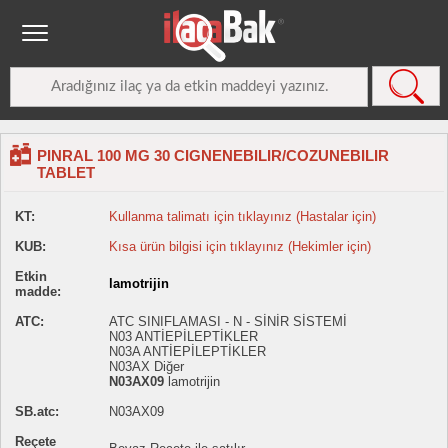
PINRAL 100 MG 30 CIGNENEBILIR/COZUNEBILIR
TABLET
KT:
Kullanma talimatı için tıklayınız (Hastalar için)
KUB:
Kısa ürün bilgisi için tıklayınız (Hekimler için)
Etkin
lamotrijin
madde:
ATC:
ATC SINIFLAMASI - N - SİNİR SİSTEMİ
N03 ANTİEPİLEPTİKLER
N03A ANTİEPİLEPTİKLER
N03AX Diğer
N03AX09
lamotrijin
SB.atc:
N03AX09
Reçete