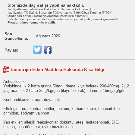
Sitemizde ilaç satışı yapılmamaktadır.
İlaç fiyatlarının belirtilmesi Akılcı İlaç Kullanımına katkı amaçlıdır.
İlaç fiyatları TC Sağlık Bakanlığı Türkiye İlaç ve Tıbbi Cihaz Kurumu (TİTCK)
tarafından haftalık olarak yayınlanan listelerden alınmıştır.
Belirtilen ilaç fiyatı eczaneler için önerilen satış fiyatı olup değişkenlik gösterebilir.
Fiyatlar güncellenmemiş olabilir.
Son
1 Ağustos 2026
Güncelleme:
Paylaş:
lamotrijin Etkin Maddesi Hakkında Kısa Bilgi
Antiepileptik.
Yetişkinde ilk 2 hafta günde 50mg, idame ikiye bölerek 200-400mg. 2-12
yaş arası ilk 2 hafta 2mg/kg/gün (ikiye bölerek), idame 5-15mg/kg/gün.
Kontrendikasyon; aşırı duyarlılık.
Etkileşim; oral kontraseptifler, fenitoin, karbamezapin, fenobarbiton,
primidon, sodyum valproat,
Yan etkiler; allerjik reaksiyonlar, döküntü, ateş, lenfadenopati, DİC,
bulantı, baş dönmesi, uyku bozuklukları...