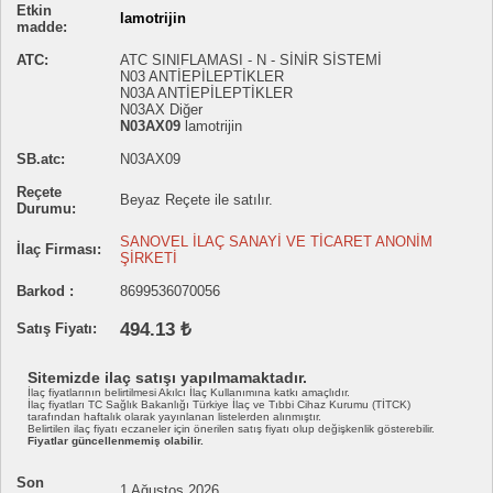
Etkin
lamotrijin
madde:
ATC:
ATC SINIFLAMASI - N - SİNİR SİSTEMİ
N03 ANTİEPİLEPTİKLER
N03A ANTİEPİLEPTİKLER
N03AX Diğer
N03AX09
lamotrijin
SB.atc:
N03AX09
Reçete
Beyaz Reçete ile satılır.
Durumu:
SANOVEL İLAÇ SANAYİ VE TİCARET ANONİM
İlaç Firması:
ŞİRKETİ
Barkod :
8699536070056
494.13 ₺
Satış Fiyatı:
Sitemizde ilaç satışı yapılmamaktadır.
İlaç fiyatlarının belirtilmesi Akılcı İlaç Kullanımına katkı amaçlıdır.
İlaç fiyatları TC Sağlık Bakanlığı Türkiye İlaç ve Tıbbi Cihaz Kurumu (TİTCK)
tarafından haftalık olarak yayınlanan listelerden alınmıştır.
Belirtilen ilaç fiyatı eczaneler için önerilen satış fiyatı olup değişkenlik gösterebilir.
Fiyatlar güncellenmemiş olabilir.
Son
1 Ağustos 2026