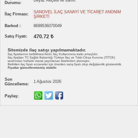
Beyaz Reçete ile satılır.
Durumu:
SANOVEL İLAÇ SANAYİ VE TİCARET ANONİM
İlaç Firması:
ŞİRKETİ
Barkod :
8699536070049
470.72 ₺
Satış Fiyatı:
Sitemizde ilaç satışı yapılmamaktadır.
İlaç fiyatlarının belirtilmesi Akılcı İlaç Kullanımına katkı amaçlıdır.
İlaç fiyatları TC Sağlık Bakanlığı Türkiye İlaç ve Tıbbi Cihaz Kurumu (TİTCK)
tarafından haftalık olarak yayınlanan listelerden alınmıştır.
Belirtilen ilaç fiyatı eczaneler için önerilen satış fiyatı olup değişkenlik gösterebilir.
Fiyatlar güncellenmemiş olabilir.
Son
1 Ağustos 2026
Güncelleme:
Paylaş: