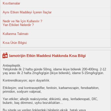
Kısıtlamalar
Aynı Etken Maddeyi İçeren İlaçlar
Nedir ve Ne İçin Kullanılır ?
Yan Etkileri Nelerdir ?
Kullanma Talimatı
Kısa Ürün Bilgisi
lamotrijin Etkin Maddesi Hakkında Kısa Bilgi
Antiepileptik.
Yetişkinde ilk 2 hafta günde 50mg, idame ikiye bölerek 200-400mg. 2-12
yaş arası ilk 2 hafta 2mg/kg/gün (ikiye bölerek), idame 5-15mg/kg/gün.
Kontrendikasyon; aşırı duyarlılık.
Etkileşim; oral kontraseptifler, fenitoin, karbamezapin, fenobarbiton,
primidon, sodyum valproat,
Yan etkiler; allerjik reaksiyonlar, döküntü, ateş, lenfadenopati, DİC,
bulantı, baş dönmesi, uyku bozuklukları...
Bu sitede ve verilen linklerdeki bilgilerin eksik, hatalı veya