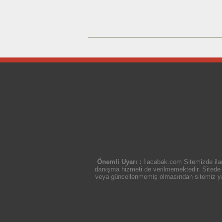
Önemli Uyarı :
İlacabak.com Sitemizde ilaç
danışma hizmeti de verilmemektedir. Sitede ye
veya güncellenmemiş olmasından sitemiz yasal