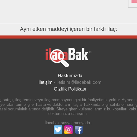
Aynı etken maddeyi içeren bir farklı ilaç:
Hakkımızda
İletişim
-
iletisim@ilacabak.com
Gizlilik Politikası
 satışı, ilaç temini veya ilaç promosyonu gibi bir faaliyetimiz yoktur. Ayrıca
r alan tüm bilgiler hasta ve doktorların ilaçlar hakkında bilgi sahibi olması içi
 sorumluluk altında değildir. Siteye giren kullanıcılarımız bu koşulları kabul
doktorunuza danışınız.
İlacabak sosyal medyada :