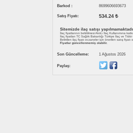
Barkod :
8699606693673
534.24 ₺
Satış Fiyatı:
Sitemizde ilaç satışı yapılmamaktadı
İlaç fiyatlarının belirtilmesi Akılcı İlaç Kullanımına katk
İlaç fiyatları TC Sağlık Bakanlığı Türkiye İlaç ve Tıbb
Belirtilen ilaç fiyatı eczaneler için önerilen satış fiyatı
Fiyatlar güncellenmemiş olabilir.
Son Güncelleme:
1 Ağustos 2026
Paylaş: