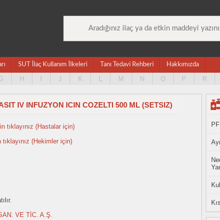
arı
SUT İlaç Kullanım İlkeleri
Tanı Tedavi Rehberi
Hakkımızda
G
H
I
J
K
L
M
N
O
P
R
IT IV INFUZYON ICIN COZELTI 500 ML (SETSIZ)
PF
n tıklayınız (Hastalar için)
n tıklayınız (Hekimler için)
Ayn
Ned
Yan
Ku
ılır.
Kıs
AN. VE TİC. A.Ş.