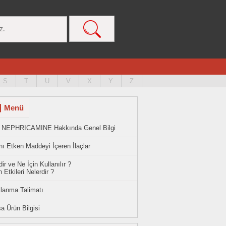
S
T
U
V
X
Y
Z
Menü
 NEPHRICAMINE Hakkında Genel Bilgi
ı Etken Maddeyi İçeren İlaçlar
ir ve Ne İçin Kullanılır ?
 Etkileri Nelerdir ?
llanma Talimatı
a Ürün Bilgisi