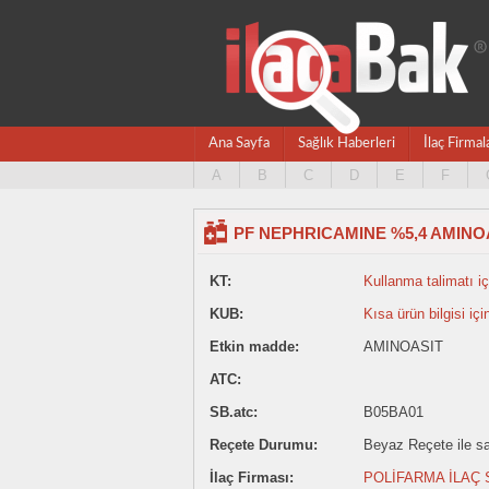
Ana Sayfa
Sağlık Haberleri
İlaç Firmal
A
B
C
D
E
F
PF NEPHRICAMINE %5,4 AMINOAS
KT:
Kullanma talimatı içi
KUB:
Kısa ürün bilgisi içi
Etkin madde:
AMINOASIT
ATC:
SB.atc:
B05BA01
Reçete Durumu:
Beyaz Reçete ile sat
İlaç Firması:
POLİFARMA İLAÇ S