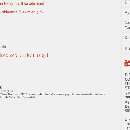
DI
n tıklayınız (Hastalar için)
n tıklayınız (Hekimler için)
Ayn
Ned
Yan
Ku
ılır.
Kıs
LAÇ SAN. ve TİC. LTD. ŞTİ.
DI
CO
FR
r.
ŞTİ
ı amaçlıdır.
iç
i Cihaz Kurumu (TİTCK) tarafından haftalık olarak yayınlanan listelerden alınmıştır.
mad
 olup değişkenlik gösterebilir.
piy
Be
86
DI
kat
li