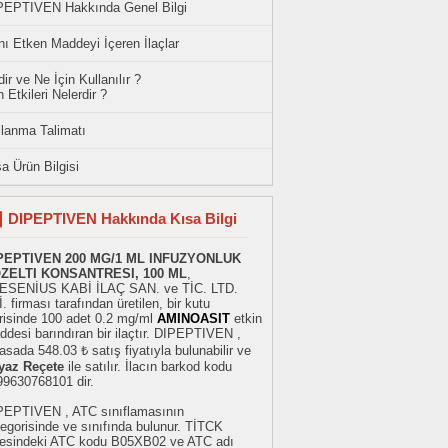
PEPTIVEN Hakkında Genel Bilgi
ı Etken Maddeyi İçeren İlaçlar
ir ve Ne İçin Kullanılır ?
 Etkileri Nelerdir ?
llanma Talimatı
a Ürün Bilgisi
DIPEPTIVEN Hakkında Kısa Bilgi
PEPTIVEN 200 MG/1 ML INFUZYONLUK
ZELTI KONSANTRESI, 100 ML
,
ESENİUS KABİ İLAÇ SAN. ve TİC. LTD.
. firması tarafından üretilen, bir kutu
erisinde 100 adet 0.2 mg/ml
AMINOASIT
etkin
desi barındıran bir ilaçtır. DIPEPTIVEN ,
asada 548.03 ₺ satış fiyatıyla bulunabilir ve
yaz Reçete
ile satılır. İlacın barkod kodu
99630768101 dir.
PEPTIVEN , ATC sınıflamasının
egorisinde ve sınıfında bulunur. TİTCK
stesindeki ATC kodu B05XB02 ve ATC adı