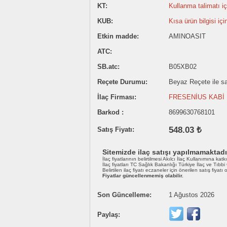
KT:
Kullanma talimatı içi
KUB:
Kısa ürün bilgisi içi
Etkin madde:
AMINOASIT
ATC:
SB.atc:
B05XB02
Reçete Durumu:
Beyaz Reçete ile sat
İlaç Firması:
FRESENİUS KABİ İ
Barkod :
8699630768101
548.03 ₺
Satış Fiyatı:
Sitemizde ilaç satışı yapılmamaktadı
İlaç fiyatlarının belirtilmesi Akılcı İlaç Kullanımına katk
İlaç fiyatları TC Sağlık Bakanlığı Türkiye İlaç ve Tıbb
Belirtilen ilaç fiyatı eczaneler için önerilen satış fiyatı
Fiyatlar güncellenmemiş olabilir.
Son Güncelleme:
1 Ağustos 2026
Paylaş: