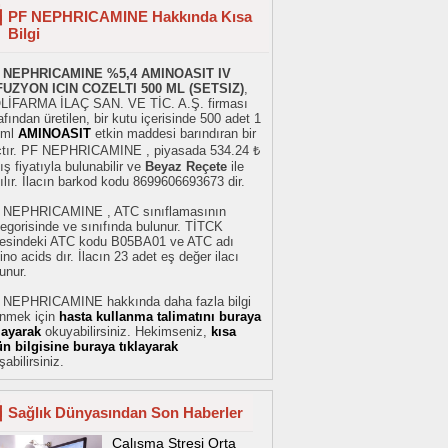
PF NEPHRICAMINE Hakkında Kısa
Bilgi
 NEPHRICAMINE %5,4 AMINOASIT IV
FUZYON ICIN COZELTI 500 ML (SETSIZ)
,
LİFARMA İLAÇ SAN. VE TİC. A.Ş. firması
afından üretilen, bir kutu içerisinde 500 adet 1
/ml
AMINOASIT
etkin maddesi barındıran bir
açtır. PF NEPHRICAMINE , piyasada 534.24 ₺
ış fiyatıyla bulunabilir ve
Beyaz Reçete
ile
ılır. İlacın barkod kodu 8699606693673 dir.
 NEPHRICAMINE , ATC sınıflamasının
egorisinde ve sınıfında bulunur. TİTCK
stesindeki ATC kodu B05BA01 ve ATC adı
no acids dır. İlacın 23 adet eş değer ilacı
unur.
 NEPHRICAMINE hakkında daha fazla bilgi
inmek için
hasta kullanma talimatını buraya
klayarak
okuyabilirsiniz. Hekimseniz,
kısa
ün bilgisine buraya tıklayarak
şabilirsiniz.
Sağlık Dünyasından Son Haberler
Çalışma Stresi Orta