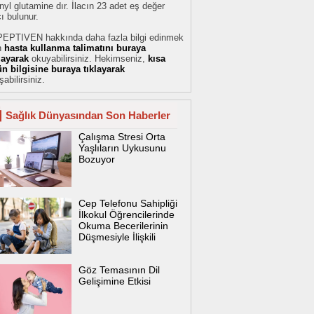
nyl glutamine dır. İlacın 23 adet eş değer
cı bulunur.
PEPTIVEN hakkında daha fazla bilgi edinmek
n
hasta kullanma talimatını buraya
klayarak
okuyabilirsiniz. Hekimseniz,
kısa
ün bilgisine buraya tıklayarak
şabilirsiniz.
Sağlık Dünyasından Son Haberler
Çalışma Stresi Orta
Yaşlıların Uykusunu
Bozuyor
Cep Telefonu Sahipliği
İlkokul Öğrencilerinde
Okuma Becerilerinin
Düşmesiyle İlişkili
Göz Temasının Dil
Gelişimine Etkisi