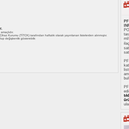
PF
IN
r.
PO
ı amaçlıdır.
tar
i Cihaz Kurumu (TİTCK) tarafından haftalık olarak yayınlanan listelerden alınmıştır.
ml
 olup değişkenlik gösterebilir.
il
sat
sat
PF
kat
li
ami
bul
PF
ed
tı
ür
ula