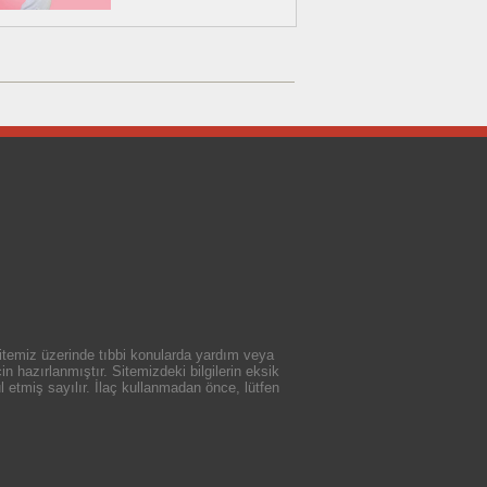
 sitemiz üzerinde tıbbi konularda yardım veya
n hazırlanmıştır. Sitemizdeki bilgilerin eksik
 etmiş sayılır. İlaç kullanmadan önce, lütfen