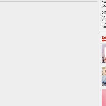
ala
ila
DI
içi
tı
ür
ula