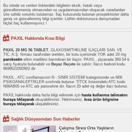
Bu sitede ve verilen linklerdeki bilgilerin eksik, hatalı veya
güncellenmemiş olmasından ve uygulanmasından oluşacak zararlardan
site sahibi sorumlu tutulamaz. İlaç kutusunda bulunan prospektüsler daha
geniş ve güncellenmiş bilgi içerirler. Lütfen doktorunuza danışmadan
hiçbir ilaç kullanmayınız !
PAXIL Hakkında Kısa Bilgi
PAXIL 20 MG 56 TABLET
, GLAXOSMİTHKLİNE İLAÇLARI SAN. VE
TİC. A.Ş. firması tarafından üretilen, bir kutu içerisinde YOK adet 20 mg
paroksetin
etkin maddesi barındıran bir ilaçtır. PAXIL , piyasada 360.54 ₺
satış fiyatıyla bulunabilir ve
Beyaz Reçete
ile satılır. İlacın barkod kodu
8699522092802 dir.
PAXIL , ATC sınıflamasının N - SİNİR SİSTEMİ kategorisinde ve N06
PSİKOANALEPTİKLER sınıfında bulunur. TİTCK listesindeki ATC kodu
N06AB05 ve ATC adı paroxetine dır. İlacın 20 adet eş değer ilacı bulunur.
PAXIL hakkında daha fazla bilgi edinmek için
hasta kullanma talimatını
buraya tıklayarak
okuyabilirsiniz. Hekimseniz,
kısa ürün bilgisine
buraya tıklayarak
ulaşabilirsiniz.
Sağlık Dünyasından Son Haberler
Çalışma Stresi Orta Yaşlıların