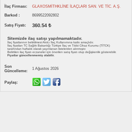
İlaç Firması:
GLAXOSMİTHKLİNE İLAÇLARI SAN. VE TİC. A.Ş.
Barkod :
8699522092802
360.54 ₺
Satış Fiyatı:
Sitemizde ilaç satışı yapılmamaktadır.
İlaç fiyatlarının belirtilmesi Akılcı İlaç Kullanımına katkı amaçlıdır.
İlaç fiyatları TC Sağlık Bakanlığı Türkiye İlaç ve Tıbbi Cihaz Kurumu (TİTCK)
tarafından haftalık olarak yayınlanan listelerden alınmıştır.
Belirtilen ilaç fiyatı eczaneler için önerilen satış fiyatı olup değişkenlik gösterebilir.
Fiyatlar güncellenmemiş olabilir.
Son
1 Ağustos 2026
Güncelleme:
Paylaş: