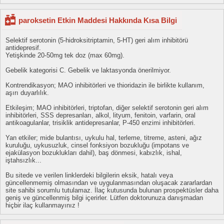
paroksetin Etkin Maddesi Hakkında Kısa Bilgi
Selektif serotonin (5-hidroksitriptamin, 5-HT) geri alım inhibitörü
antidepresif.
Yetişkinde 20-50mg tek doz (max 60mg).
Gebelik kategorisi C. Gebelik ve laktasyonda önerilmiyor.
Kontrendikasyon; MAO inhibitörleri ve thioridazin ile birlikte kullanım,
aşırı duyarlılık.
Etkileşim; MAO inhibitörleri, triptofan, diğer selektif serotonin geri alım
inhibitörleri, SSS depresanları, alkol, lityum, fenitoin, varfarin, oral
antikoagulanlar, trisiklik antidepresanlar, P-450 enzimi inhibitörleri.
Yan etkiler; mide bulantısı, uykulu hal, terleme, titreme, asteni, ağız
kuruluğu, uykusuzluk, cinsel fonksiyon bozukluğu (impotans ve
ejakülasyon bozuklukları dahil), baş dönmesi, kabızlık, ishal,
iştahsızlık...
Bu sitede ve verilen linklerdeki bilgilerin eksik, hatalı veya
güncellenmemiş olmasından ve uygulanmasından oluşacak zararlardan
site sahibi sorumlu tutulamaz. İlaç kutusunda bulunan prospektüsler daha
geniş ve güncellenmiş bilgi içerirler. Lütfen doktorunuza danışmadan
hiçbir ilaç kullanmayınız !