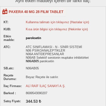
Aynı etken maddeyi içeren bir farklı ilaç:
PAXERA 40 MG 28 FILM TABLET
KT:
Kullanma talimatı için tıklayınız (Hastalar için)
KUB:
Kısa ürün bilgisi için tıklayınız (Hekimler için)
Etkin
paroksetin
madde:
ATC:
ATC SINIFLAMASI - N - SİNİR SİSTEMİ
N06 PSİKOANALEPTİKLER
N06A ANTİDEPRESANLAR
N06AB Selektif serotonin reuptake inhibitörleri
N06AB05
paroksetin
SB.atc:
N06AB05
Reçete
Beyaz Reçete ile satılır.
Durumu:
İlaç Firması:
ALİ RAİF İLAÇ SANAYİ A.Ş.
Barkod :
8699543090207
344.53 ₺
Satış Fiyatı: