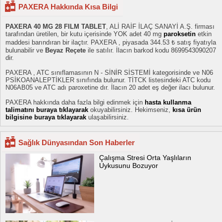
PAXERA Hakkında Kısa Bilgi
PAXERA 40 MG 28 FILM TABLET
, ALİ RAİF İLAÇ SANAYİ A.Ş. firması
tarafından üretilen, bir kutu içerisinde YOK adet 40 mg
paroksetin
etkin
maddesi barındıran bir ilaçtır. PAXERA , piyasada 344.53 ₺ satış fiyatıyla
bulunabilir ve
Beyaz Reçete
ile satılır. İlacın barkod kodu 8699543090207
dir.
PAXERA , ATC sınıflamasının N - SİNİR SİSTEMİ kategorisinde ve N06
PSİKOANALEPTİKLER sınıfında bulunur. TİTCK listesindeki ATC kodu
N06AB05 ve ATC adı paroxetine dır. İlacın 20 adet eş değer ilacı bulunur.
PAXERA hakkında daha fazla bilgi edinmek için
hasta kullanma
talimatını buraya tıklayarak
okuyabilirsiniz. Hekimseniz,
kısa ürün
bilgisine buraya tıklayarak
ulaşabilirsiniz.
Sağlık Dünyasından Son Haberler
Çalışma Stresi Orta Yaşlıların
Uykusunu Bozuyor