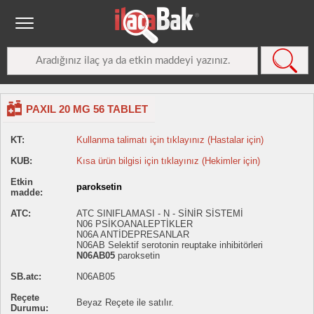
PAXIL 20 MG 56 TABLET
KT:
Kullanma talimatı için tıklayınız (Hastalar için)
KUB:
Kısa ürün bilgisi için tıklayınız (Hekimler için)
Etkin
paroksetin
madde:
ATC:
ATC SINIFLAMASI - N - SİNİR SİSTEMİ
N06 PSİKOANALEPTİKLER
N06A ANTİDEPRESANLAR
N06AB Selektif serotonin reuptake inhibitörleri
N06AB05
paroksetin
SB.atc:
N06AB05
Reçete
Beyaz Reçete ile satılır.
Durumu: