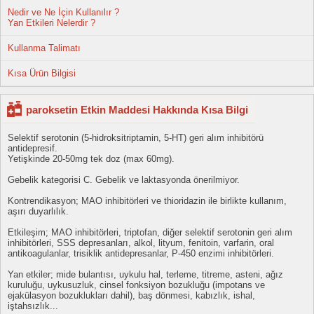
Nedir ve Ne İçin Kullanılır ?
Yan Etkileri Nelerdir ?
Kullanma Talimatı
Kısa Ürün Bilgisi
paroksetin Etkin Maddesi Hakkında Kısa Bilgi
Selektif serotonin (5-hidroksitriptamin, 5-HT) geri alım inhibitörü
antidepresif.
Yetişkinde 20-50mg tek doz (max 60mg).
Gebelik kategorisi C. Gebelik ve laktasyonda önerilmiyor.
Kontrendikasyon; MAO inhibitörleri ve thioridazin ile birlikte kullanım,
aşırı duyarlılık.
Etkileşim; MAO inhibitörleri, triptofan, diğer selektif serotonin geri alım
inhibitörleri, SSS depresanları, alkol, lityum, fenitoin, varfarin, oral
antikoagulanlar, trisiklik antidepresanlar, P-450 enzimi inhibitörleri.
Yan etkiler; mide bulantısı, uykulu hal, terleme, titreme, asteni, ağız
kuruluğu, uykusuzluk, cinsel fonksiyon bozukluğu (impotans ve
ejakülasyon bozuklukları dahil), baş dönmesi, kabızlık, ishal,
iştahsızlık...