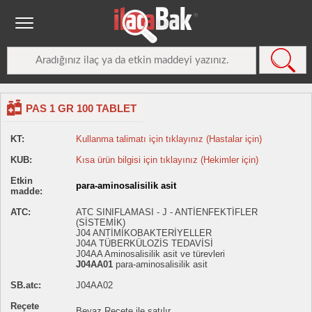
PAS 1 GR 100 TABLET
KT:
Kullanma talimatı için tıklayınız (Hastalar için)
KUB:
Kısa ürün bilgisi için tıklayınız (Hekimler için)
Etkin
para-aminosalisilik asit
madde:
ATC:
ATC SINIFLAMASI - J - ANTİENFEKTİFLER
(SİSTEMİK)
J04 ANTİMİKOBAKTERİYELLER
J04A TÜBERKÜLOZİS TEDAVİSİ
J04AA Aminosalisilik asit ve türevleri
J04AA01
para-aminosalisilik asit
SB.atc:
J04AA02
Reçete
Beyaz Reçete ile satılır.