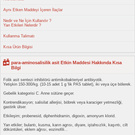
Aynı Etken Maddeyi İçeren İlaçlar
Nedir ve Ne İçin Kullanılır ?
Yan Etkileri Nelerdir ?
Kullanma Talimatı
Kısa Ürün Bilgisi
para-aminosalisilik asit Etkin Maddesi Hakkında Kısa
Bilgi
Folik asit sentezi inhibitörü antimikobakteriyel antibiyotik.
Yetişkin 150-300/kg. (10-15 adet 1 g 'lik PAS tablet), iki veya üçe bölerek.
Gebelik kategorisi C. Anne sütüne geçer.
Kontrendikasyon; salisilat allerjisi, böbrek veya karaciger yetmezliği,
gastirik ülser.
Etkileşim; probenesid, diphenhidramin, digoxin, amonyum klorid.
Yan etkiler; bulantı, kusma, karın agrısı, diyare, iştahsızlık, kaşıntı, cilt
döküntüleri, eklem ağrısı, eozinofili...