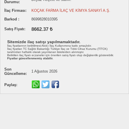
Durumu:
İlaç Firması:
KOÇAK FARMA İLAÇ VE KİMYA SANAYİ A.Ş.
Barkod :
8699828010395
8662.37 ₺
Satış Fiyatı:
Sitemizde ilaç satışı yapılmamaktadır.
İlaç fiyatlarının belirtilmesi Akılcı İlaç Kullanımına katkı amaçlıdır.
İlaç fiyatları TC Sağlık Bakanlığı Türkiye İlaç ve Tıbbi Cihaz Kurumu (TİTCK)
tarafından haftalık olarak yayınlanan listelerden alınmıştır.
Belirtilen ilaç fiyatı eczaneler için önerilen satış fiyatı olup değişkenlik gösterebilir.
Fiyatlar güncellenmemiş olabilir.
Son
1 Ağustos 2026
Güncelleme:
Paylaş: