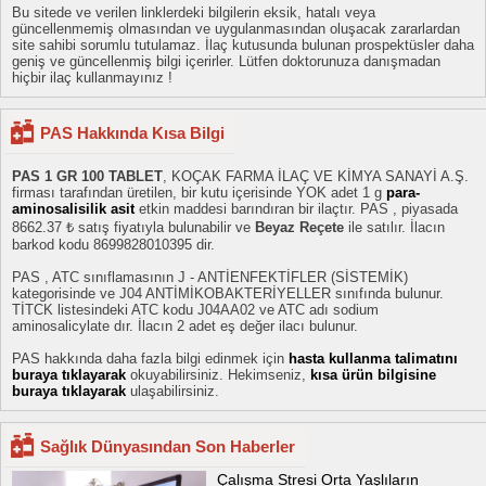
Bu sitede ve verilen linklerdeki bilgilerin eksik, hatalı veya
güncellenmemiş olmasından ve uygulanmasından oluşacak zararlardan
site sahibi sorumlu tutulamaz. İlaç kutusunda bulunan prospektüsler daha
geniş ve güncellenmiş bilgi içerirler. Lütfen doktorunuza danışmadan
hiçbir ilaç kullanmayınız !
PAS Hakkında Kısa Bilgi
PAS 1 GR 100 TABLET
, KOÇAK FARMA İLAÇ VE KİMYA SANAYİ A.Ş.
firması tarafından üretilen, bir kutu içerisinde YOK adet 1 g
para-
aminosalisilik asit
etkin maddesi barındıran bir ilaçtır. PAS , piyasada
8662.37 ₺ satış fiyatıyla bulunabilir ve
Beyaz Reçete
ile satılır. İlacın
barkod kodu 8699828010395 dir.
PAS , ATC sınıflamasının J - ANTİENFEKTİFLER (SİSTEMİK)
kategorisinde ve J04 ANTİMİKOBAKTERİYELLER sınıfında bulunur.
TİTCK listesindeki ATC kodu J04AA02 ve ATC adı sodium
aminosalicylate dır. İlacın 2 adet eş değer ilacı bulunur.
PAS hakkında daha fazla bilgi edinmek için
hasta kullanma talimatını
buraya tıklayarak
okuyabilirsiniz. Hekimseniz,
kısa ürün bilgisine
buraya tıklayarak
ulaşabilirsiniz.
Sağlık Dünyasından Son Haberler
Çalışma Stresi Orta Yaşlıların