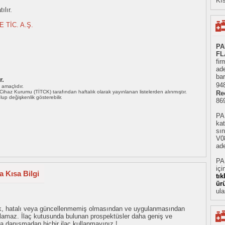
Kıs
ılır.
 TİC. A.Ş.
PA
FL
fir
ad
bar
r.
948
ı amaçlıdır.
i Cihaz Kurumu (TİTCK) tarafından haftalık olarak yayınlanan listelerden alınmıştır.
Re
 olup değişkenlik gösterebilir.
86
PA
ka
sın
V08
ade
PA
içi
 Kısa Bilgi
tı
ür
ula
eksik, hatalı veya güncellenmemiş olmasından ve uygulanmasından
tulamaz. İlaç kutusunda bulunan prospektüsler daha geniş ve
uza danışmadan hiçbir ilaç kullanmayınız !