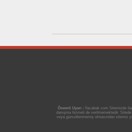
Önemli Uyarı :
İlacabak.com Sitemizde ilaç
danışma hizmeti de verilmemektedir. Sitede ye
veya güncellenmemiş olmasından sitemiz yasal