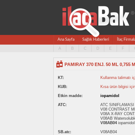
Ana Sayfa
Sağlık Haberleri
İlaç Firmal
A
B
C
D
E
F
PAMIRAY 370 ENJ. 50 ML 0,755
KT:
Kullanma talimatı içi
KUB:
Kısa ürün bilgisi içi
Etkin madde:
iopamidol
ATC:
ATC SINIFLAMASI -
V08 CONTRAST M
V08A X-RAY CONT
V08AB Watersoluble
V08AB04
iopamidol
SB.atc:
V08AB04