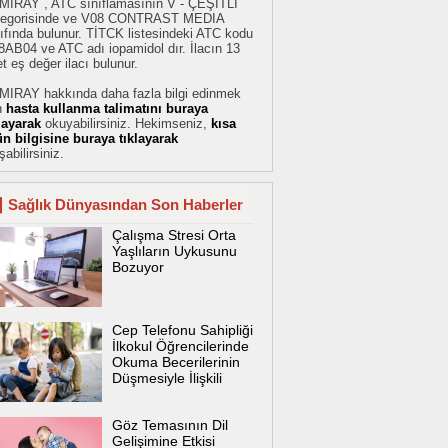
MIRAY , ATC sınıflamasının V - ÇEŞİTLİ
tegorisinde ve V08 CONTRAST MEDIA
ıfında bulunur. TİTCK listesindeki ATC kodu
AB04 ve ATC adı iopamidol dır. İlacın 13
t eş değer ilacı bulunur.
MIRAY hakkında daha fazla bilgi edinmek
n
hasta kullanma talimatını buraya
klayarak
okuyabilirsiniz. Hekimseniz,
kısa
ün bilgisine buraya tıklayarak
şabilirsiniz.
Sağlık Dünyasından Son Haberler
Çalışma Stresi Orta
Yaşlıların Uykusunu
Bozuyor
Cep Telefonu Sahipliği
İlkokul Öğrencilerinde
Okuma Becerilerinin
Düşmesiyle İlişkili
Göz Temasının Dil
Gelişimine Etkisi