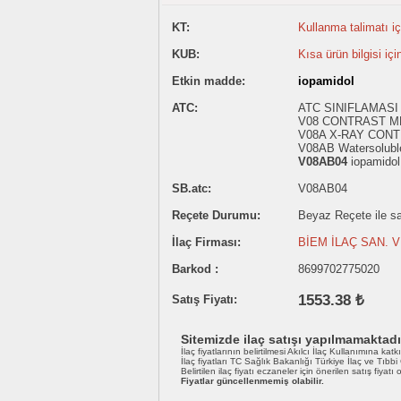
KT:
Kullanma talimatı içi
KUB:
Kısa ürün bilgisi içi
Etkin madde:
iopamidol
ATC:
ATC SINIFLAMASI -
V08 CONTRAST M
V08A X-RAY CONT
V08AB Watersoluble
V08AB04
iopamidol
SB.atc:
V08AB04
Reçete Durumu:
Beyaz Reçete ile sat
İlaç Firması:
BİEM İLAÇ SAN. VE
Barkod :
8699702775020
1553.38 ₺
Satış Fiyatı:
Sitemizde ilaç satışı yapılmamaktadı
İlaç fiyatlarının belirtilmesi Akılcı İlaç Kullanımına katk
İlaç fiyatları TC Sağlık Bakanlığı Türkiye İlaç ve Tıbb
Belirtilen ilaç fiyatı eczaneler için önerilen satış fiyatı
Fiyatlar güncellenmemiş olabilir.