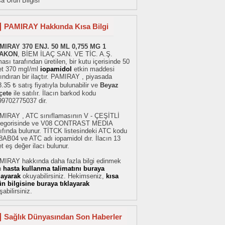
a Ürün Bilgisi
PAMIRAY Hakkında Kısa Bilgi
MIRAY 370 ENJ. 50 ML 0,755 MG 1
AKON
, BİEM İLAÇ SAN. VE TİC. A.Ş.
ması tarafından üretilen, bir kutu içerisinde 50
et 370 mgI/ml
iopamidol
etkin maddesi
ındıran bir ilaçtır. PAMIRAY , piyasada
.35 ₺ satış fiyatıyla bulunabilir ve
Beyaz
çete
ile satılır. İlacın barkod kodu
99702775037 dir.
MIRAY , ATC sınıflamasının V - ÇEŞİTLİ
tegorisinde ve V08 CONTRAST MEDIA
ıfında bulunur. TİTCK listesindeki ATC kodu
AB04 ve ATC adı iopamidol dır. İlacın 13
t eş değer ilacı bulunur.
MIRAY hakkında daha fazla bilgi edinmek
n
hasta kullanma talimatını buraya
klayarak
okuyabilirsiniz. Hekimseniz,
kısa
ün bilgisine buraya tıklayarak
şabilirsiniz.
Sağlık Dünyasından Son Haberler