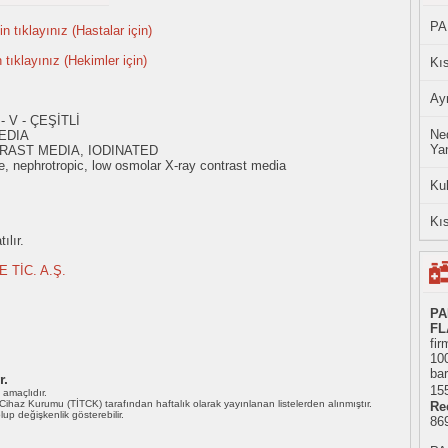
PA
n tıklayınız (Hastalar için)
n tıklayınız (Hekimler için)
Kıs
Ayn
 V - ÇEŞİTLİ
Ned
EDIA
Yan
RAST MEDIA, IODINATED
, nephrotropic, low osmolar X-ray contrast media
Ku
Kıs
ılır.
 TİC. A.Ş.
PA
FL
fir
10
bar
r.
155
ı amaçlıdır.
i Cihaz Kurumu (TİTCK) tarafından haftalık olarak yayınlanan listelerden alınmıştır.
Re
 olup değişkenlik gösterebilir.
86