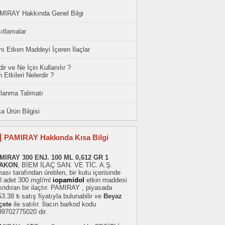
MIRAY Hakkında Genel Bilgi
ıtlamalar
ı Etken Maddeyi İçeren İlaçlar
ir ve Ne İçin Kullanılır ?
 Etkileri Nelerdir ?
llanma Talimatı
a Ürün Bilgisi
PAMIRAY Hakkında Kısa Bilgi
MIRAY 300 ENJ. 100 ML 0,612 GR 1
AKON
, BİEM İLAÇ SAN. VE TİC. A.Ş.
ması tarafından üretilen, bir kutu içerisinde
0 adet 300 mgI/ml
iopamidol
etkin maddesi
ındıran bir ilaçtır. PAMIRAY , piyasada
3.38 ₺ satış fiyatıyla bulunabilir ve
Beyaz
çete
ile satılır. İlacın barkod kodu
99702775020 dir.