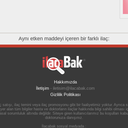
Aynı etken maddeyi içeren bir farklı ilaç:
Hakkımızda
İletişim
-
iletisim@ilacabak.com
Gizlilik Politikası
 satışı, ilaç temini veya ilaç promosyonu gibi bir faaliyetimiz yoktur. Ayrıca
r alan tüm bilgiler hasta ve doktorların ilaçlar hakkında bilgi sahibi olması içi
 sorumluluk altında değildir. Siteye giren kullanıcılarımız bu koşulları kabul
doktorunuza danışınız.
İlacabak sosyal medyada :