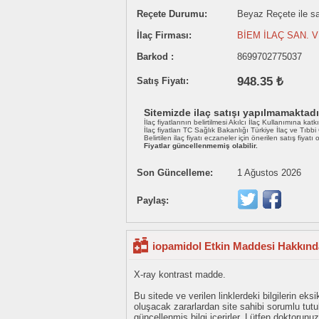
Reçete Durumu:
Beyaz Reçete ile sat
İlaç Firması:
BİEM İLAÇ SAN. VE
Barkod :
8699702775037
948.35 ₺
Satış Fiyatı:
Sitemizde ilaç satışı yapılmamaktadı
İlaç fiyatlarının belirtilmesi Akılcı İlaç Kullanımına katk
İlaç fiyatları TC Sağlık Bakanlığı Türkiye İlaç ve Tıbb
Belirtilen ilaç fiyatı eczaneler için önerilen satış fiyatı
Fiyatlar güncellenmemiş olabilir.
Son Güncelleme:
1 Ağustos 2026
Paylaş:
iopamidol Etkin Maddesi Hakkında
X-ray kontrast madde.
Bu sitede ve verilen linklerdeki bilgilerin 
oluşacak zararlardan site sahibi sorumlu tu
güncellenmiş bilgi içerirler. Lütfen doktorun