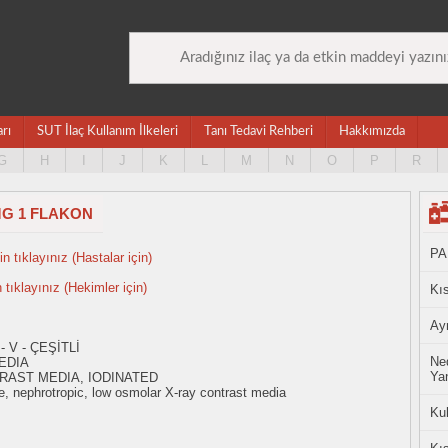
arı
SUT İlaç Kullanım İlkeleri
Tanı Tedavi Rehberi
Hakkımızda
G
H
I
J
K
L
M
N
O
P
R
 MG 1 FLAKON
PA
n tıklayınız (Hastalar için)
n tıklayınız (Hekimler için)
Kıs
Ayn
 V - ÇEŞİTLİ
Ned
EDIA
Yan
RAST MEDIA, IODINATED
, nephrotropic, low osmolar X-ray contrast media
Ku