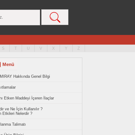
S
T
U
V
X
Y
Z
Menü
MIRAY Hakkında Genel Bilgi
ıtlamalar
ı Etken Maddeyi İçeren İlaçlar
ir ve Ne İçin Kullanılır ?
 Etkileri Nelerdir ?
llanma Talimatı