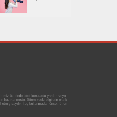
 sitemiz üzerinde tıbbi konularda yardım veya
n hazırlanmıştır. Sitemizdeki bilgilerin eksik
 etmiş sayılır. İlaç kullanmadan önce, lütfen