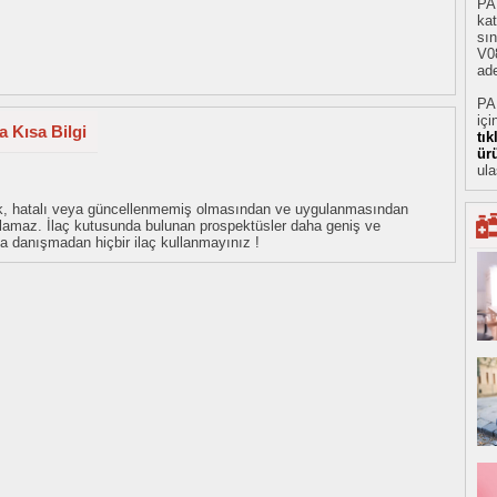
PA
ka
sın
V08
ade
PA
içi
 Kısa Bilgi
tı
ür
ula
eksik, hatalı veya güncellenmemiş olmasından ve uygulanmasından
tulamaz. İlaç kutusunda bulunan prospektüsler daha geniş ve
uza danışmadan hiçbir ilaç kullanmayınız !