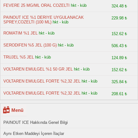
FEVERE 25 MG/ML ORAL COZELTI
hkt - küb
324.48 ₺
PAINOUT ICE %1 DERIYE UYGULANACAK
229.98 ₺
SPREY,COZELTI (100 ML)
hkt - küb
ROMATIM %1 JEL
hkt - küb
152.62 ₺
SERODIFEN %5 JEL (100 G)
hkt - küb
506.43 ₺
TRUJEL %5 JEL
hkt - küb
124.89 ₺
VOLTAREN EMULGEL %1 50 GR JEL
hkt - küb
152.62 ₺
VOLTAREN EMULGEL FORTE %2,32 JEL
hkt - küb
325.84 ₺
VOLTAREN EMULGEL FORTE %2,32 JEL
hkt - küb
208.61 ₺
Menü
PAINOUT ICE Hakkında Genel Bilgi
Aynı Etken Maddeyi İçeren İlaçlar