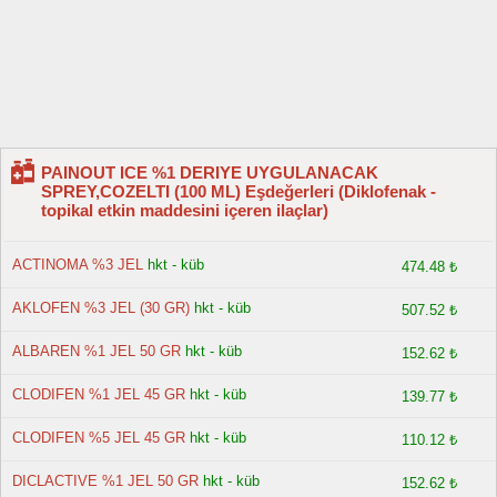
PAINOUT ICE %1 DERIYE UYGULANACAK
SPREY,COZELTI (100 ML) Eşdeğerleri (Diklofenak -
topikal etkin maddesini içeren ilaçlar)
ACTINOMA %3 JEL
hkt - küb
474.48 ₺
AKLOFEN %3 JEL (30 GR)
hkt - küb
507.52 ₺
ALBAREN %1 JEL 50 GR
hkt - küb
152.62 ₺
CLODIFEN %1 JEL 45 GR
hkt - küb
139.77 ₺
CLODIFEN %5 JEL 45 GR
hkt - küb
110.12 ₺
DICLACTIVE %1 JEL 50 GR
hkt - küb
152.62 ₺