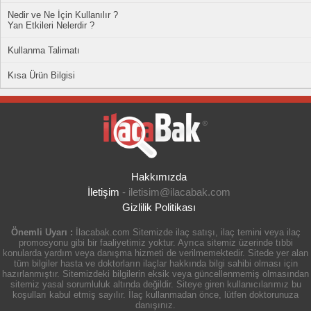
Nedir ve Ne İçin Kullanılır ?
Yan Etkileri Nelerdir ?
Kullanma Talimatı
Kısa Ürün Bilgisi
Hakkımızda
İletişim
-
iletisim@ilacabak.com
Gizlilik Politikası
Önemli Uyarı :
İlacabak.com Sitemizde ilaç satışı, ilaç temini veya ilaç
promosyonu gibi bir faaliyetimiz yoktur. Ayrıca sitemiz üzerinde tıbbi
konularda yardım veya danışma hizmeti de verilmemektedir. Sitede yer alan
tüm bilgiler hasta ve doktorların ilaçlar hakkında bilgi sahibi olması için
hazırlanmıştır. Sitemizdeki bilgilerin eksik veya güncellenmemiş olmasından
sitemiz yasal sorumluluk altında değildir. Siteye giren kullanıcılarımız bu
koşulları kabul etmiş sayılır. İlaç kullanmadan önce, lütfen doktorunuza
danışınız.