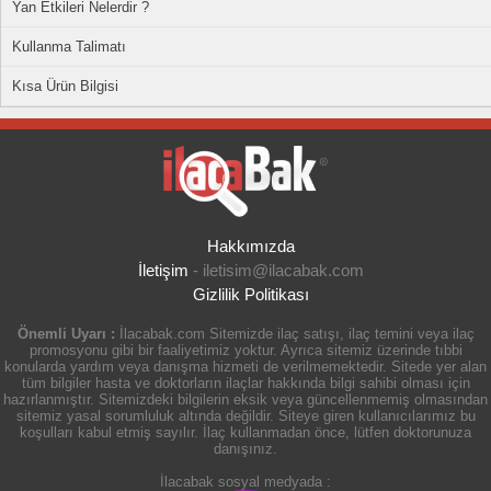
Yan Etkileri Nelerdir ?
Kullanma Talimatı
Kısa Ürün Bilgisi
Hakkımızda
İletişim
-
iletisim@ilacabak.com
Gizlilik Politikası
Önemli Uyarı :
İlacabak.com Sitemizde ilaç satışı, ilaç temini veya ilaç
promosyonu gibi bir faaliyetimiz yoktur. Ayrıca sitemiz üzerinde tıbbi
konularda yardım veya danışma hizmeti de verilmemektedir. Sitede yer alan
tüm bilgiler hasta ve doktorların ilaçlar hakkında bilgi sahibi olması için
hazırlanmıştır. Sitemizdeki bilgilerin eksik veya güncellenmemiş olmasından
sitemiz yasal sorumluluk altında değildir. Siteye giren kullanıcılarımız bu
koşulları kabul etmiş sayılır. İlaç kullanmadan önce, lütfen doktorunuza
danışınız.
İlacabak sosyal medyada :