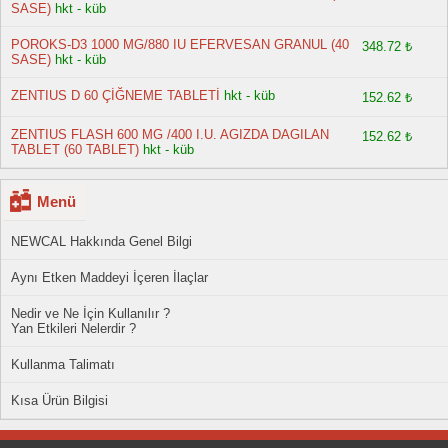
SASE)
hkt - küb
POROKS-D3 1000 MG/880 IU EFERVESAN GRANUL (40
348.72 ₺
SASE)
hkt - küb
ZENTIUS D 60 ÇİĞNEME TABLETİ
hkt - küb
152.62 ₺
ZENTIUS FLASH 600 MG /400 I.U. AGIZDA DAGILAN
152.62 ₺
TABLET (60 TABLET)
hkt - küb
Menü
NEWCAL Hakkında Genel Bilgi
Aynı Etken Maddeyi İçeren İlaçlar
Nedir ve Ne İçin Kullanılır ?
Yan Etkileri Nelerdir ?
Kullanma Talimatı
Kısa Ürün Bilgisi