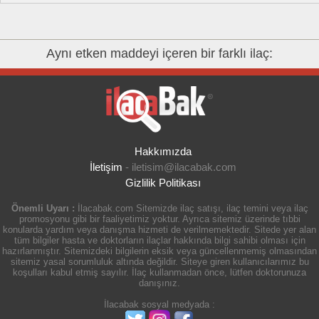
Aynı etken maddeyi içeren bir farklı ilaç:
Hakkımızda
İletişim
-
iletisim@ilacabak.com
Gizlilik Politikası
Önemli Uyarı :
İlacabak.com Sitemizde ilaç satışı, ilaç temini veya ilaç
promosyonu gibi bir faaliyetimiz yoktur. Ayrıca sitemiz üzerinde tıbbi
konularda yardım veya danışma hizmeti de verilmemektedir. Sitede yer alan
tüm bilgiler hasta ve doktorların ilaçlar hakkında bilgi sahibi olması için
hazırlanmıştır. Sitemizdeki bilgilerin eksik veya güncellenmemiş olmasından
sitemiz yasal sorumluluk altında değildir. Siteye giren kullanıcılarımız bu
koşulları kabul etmiş sayılır. İlaç kullanmadan önce, lütfen doktorunuza
danışınız.
İlacabak sosyal medyada :