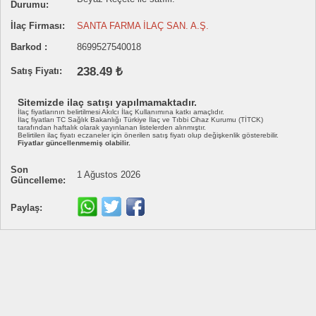
Durumu:
İlaç Firması:
SANTA FARMA İLAÇ SAN. A.Ş.
Barkod :
8699527540018
238.49 ₺
Satış Fiyatı:
Sitemizde ilaç satışı yapılmamaktadır.
İlaç fiyatlarının belirtilmesi Akılcı İlaç Kullanımına katkı amaçlıdır.
İlaç fiyatları TC Sağlık Bakanlığı Türkiye İlaç ve Tıbbi Cihaz Kurumu (TİTCK)
tarafından haftalık olarak yayınlanan listelerden alınmıştır.
Belirtilen ilaç fiyatı eczaneler için önerilen satış fiyatı olup değişkenlik gösterebilir.
Fiyatlar güncellenmemiş olabilir.
Son
1 Ağustos 2026
Güncelleme:
Paylaş: