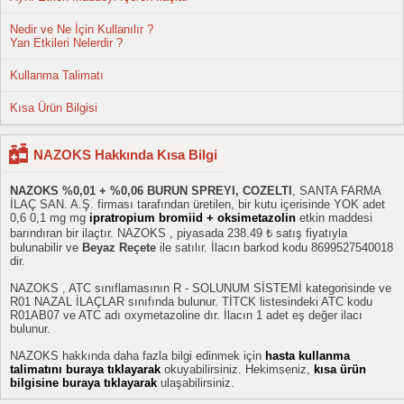
Nedir ve Ne İçin Kullanılır ?
Yan Etkileri Nelerdir ?
Kullanma Talimatı
Kısa Ürün Bilgisi
NAZOKS Hakkında Kısa Bilgi
NAZOKS %0,01 + %0,06 BURUN SPREYI, COZELTI
, SANTA FARMA
İLAÇ SAN. A.Ş. firması tarafından üretilen, bir kutu içerisinde YOK adet
0,6 0,1 mg mg
ipratropium bromiid + oksimetazolin
etkin maddesi
barındıran bir ilaçtır. NAZOKS , piyasada 238.49 ₺ satış fiyatıyla
bulunabilir ve
Beyaz Reçete
ile satılır. İlacın barkod kodu 8699527540018
dir.
NAZOKS , ATC sınıflamasının R - SOLUNUM SİSTEMİ kategorisinde ve
R01 NAZAL İLAÇLAR sınıfında bulunur. TİTCK listesindeki ATC kodu
R01AB07 ve ATC adı oxymetazoline dır. İlacın 1 adet eş değer ilacı
bulunur.
NAZOKS hakkında daha fazla bilgi edinmek için
hasta kullanma
talimatını buraya tıklayarak
okuyabilirsiniz. Hekimseniz,
kısa ürün
bilgisine buraya tıklayarak
ulaşabilirsiniz.