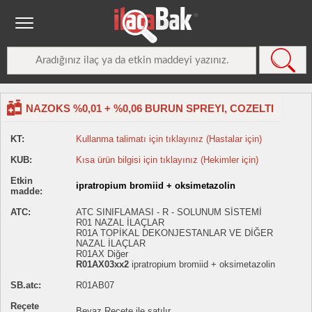
NAZOKS %0,01 + %0,06 BURUN SPREYI, COZELTI
KT:
Kullanma talimatı için tıklayınız (Hastalar için)
KUB:
Kısa ürün bilgisi için tıklayınız (Hekimler için)
Etkin
ipratropium bromiid + oksimetazolin
madde:
ATC:
ATC SINIFLAMASI - R - SOLUNUM SİSTEMİ
R01 NAZAL İLAÇLAR
R01A TOPİKAL DEKONJESTANLAR VE DİĞER
NAZAL İLAÇLAR
R01AX Diğer
R01AX03xx2
ipratropium bromiid + oksimetazolin
SB.atc:
R01AB07
Reçete
Beyaz Reçete ile satılır.