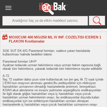
MOXICUM 400 MG/250 ML IV INF. COZELTISI ICEREN 1
FLAKON Kısıtlamalar
SGK SUT EK-4/G Parenteral formları; sadece yatan hastalarda
kullanılması halinde bedelleri ödenir.
Parenteral formları UH-P
Ayaktan tedavide uzman hekimlerce veya uzman hekim raporuna bağlı
olarak tüm hekimlerce, yatarak tedavide tüm hekimlerce reçete edilebilir.
A-72
İlaç 72 saatten daha uzun süre kullanılacak ise (en geç ilk 72 saat içinde
) EHU’nun onayının alınması gerekir.Bu antibiyotikler için nfeksiyon
hastalıkları uzmanının olmadığı hastanelerde pnömoni, bronşektazi,
KOAH akut alevlenme ve invaziv pulmoner aspergillozis endikasyonları
ile ilgili olarak göğüs hastalıkları veya iç hastalıkları veya çocuk
hastalıkları uzman hekimlerinin onayı; bu endikasyonlar dışında kalan
endikasyonlar için ise enfeksiyon hastalıkları uzmanı olmayan
hastanelerde iç hastalıkları veya çocuk hastalıkları uzmanının onayı