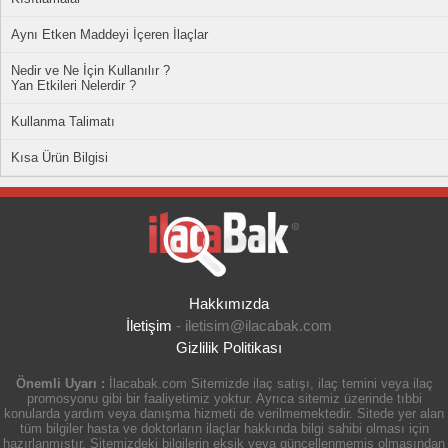
Aynı Etken Maddeyi İçeren İlaçlar
Nedir ve Ne İçin Kullanılır ?
Yan Etkileri Nelerdir ?
Kullanma Talimatı
Kısa Ürün Bilgisi
Hakkımızda
İletişim
-
iletisim@ilacabak.com
Gizlilik Politikası
Önemli Uyarı :
İlacabak.com Sitemizde ilaç satışı, ilaç temini veya ilaç
promosyonu gibi bir faaliyetimiz yoktur. Ayrıca sitemiz üzerinde tıbbi
konularda yardım veya danışma hizmeti de verilmemektedir. Sitede yer alan
tüm bilgiler hasta ve doktorların ilaçlar hakkında bilgi sahibi olması için
hazırlanmıştır. Sitemizdeki bilgilerin eksik veya güncellenmemiş olmasından