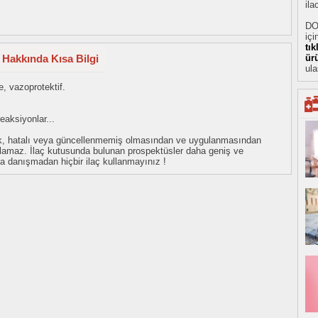
ila
DO
içi
tı
 Hakkında Kısa Bilgi
ür
ula
, vazoprotektif.
reaksiyonlar...
eksik, hatalı veya güncellenmemiş olmasından ve uygulanmasından
tulamaz. İlaç kutusunda bulunan prospektüsler daha geniş ve
uza danışmadan hiçbir ilaç kullanmayınız !