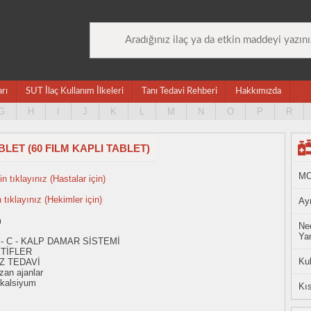
arı
SUT İlaç Kullanım İlkeleri
Tanı Tedavi Rehberi
Hakkımızda
G
H
I
J
K
L
M
N
O
P
R
LET (60 FILM KAPLI TABLET)
MO
n tıklayınız (Hastalar için)
n tıklayınız (Hekimler için)
Ayn
m
Ned
Yan
 - C - KALP DAMAR SİSTEMİ
TİFLER
Ku
Z TEDAVİ
zan ajanlar
 kalsiyum
Kıs