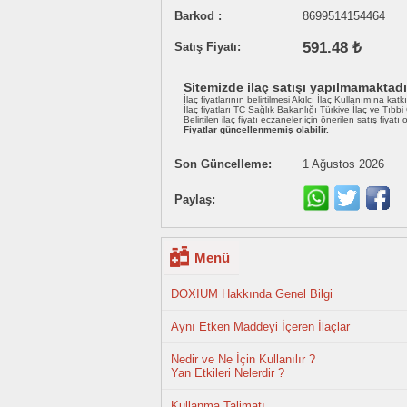
Barkod :
8699514154464
591.48 ₺
Satış Fiyatı:
Sitemizde ilaç satışı yapılmamaktadı
İlaç fiyatlarının belirtilmesi Akılcı İlaç Kullanımına katk
İlaç fiyatları TC Sağlık Bakanlığı Türkiye İlaç ve Tıbb
Belirtilen ilaç fiyatı eczaneler için önerilen satış fiyatı
Fiyatlar güncellenmemiş olabilir.
Son Güncelleme:
1 Ağustos 2026
Paylaş:
Menü
DOXIUM Hakkında Genel Bilgi
Aynı Etken Maddeyi İçeren İlaçlar
Nedir ve Ne İçin Kullanılır ?
Yan Etkileri Nelerdir ?
Kullanma Talimatı