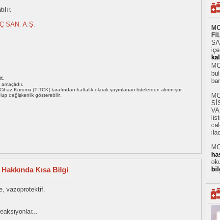
ılır.
Ç SAN. A.Ş.
MO
FI
SAN
iç
ka
MO
bul
r.
ba
ı amaçlıdır.
i Cihaz Kurumu (TİTCK) tarafından haftalık olarak yayınlanan listelerden alınmıştır.
MO
 olup değişkenlik gösterebilir.
Sİ
VA
li
cal
ila
MO
ha
oku
 Hakkında Kısa Bilgi
bi
, vazoprotektif.
reaksiyonlar...