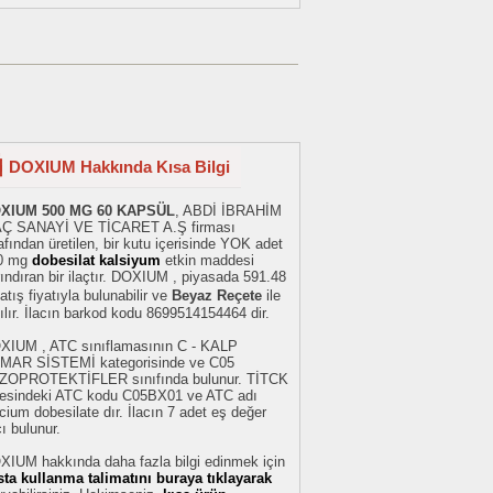
DOXIUM Hakkında Kısa Bilgi
XIUM 500 MG 60 KAPSÜL
, ABDİ İBRAHİM
AÇ SANAYİ VE TİCARET A.Ş firması
afından üretilen, bir kutu içerisinde YOK adet
0 mg
dobesilat kalsiyum
etkin maddesi
ındıran bir ilaçtır. DOXIUM , piyasada 591.48
atış fiyatıyla bulunabilir ve
Beyaz Reçete
ile
ılır. İlacın barkod kodu 8699514154464 dir.
XIUM , ATC sınıflamasının C - KALP
MAR SİSTEMİ kategorisinde ve C05
ZOPROTEKTİFLER sınıfında bulunur. TİTCK
stesindeki ATC kodu C05BX01 ve ATC adı
cium dobesilate dır. İlacın 7 adet eş değer
cı bulunur.
XIUM hakkında daha fazla bilgi edinmek için
sta kullanma talimatını buraya tıklayarak