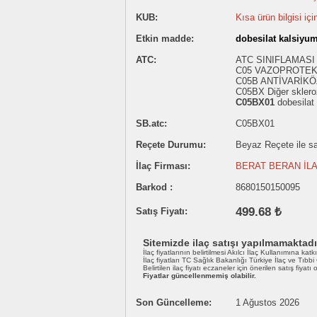
KUB:
Kısa ürün bilgisi içi
Etkin madde:
dobesilat kalsiyu
ATC:
ATC SINIFLAMASI
C05 VAZOPROTEK
C05B ANTİVARİKÖ
C05BX Diğer sklero
C05BX01
dobesilat
SB.atc:
C05BX01
Reçete Durumu:
Beyaz Reçete ile sat
İlaç Firması:
BERAT BERAN İLAÇ
Barkod :
8680150150095
499.68 ₺
Satış Fiyatı:
Sitemizde ilaç satışı yapılmamaktadı
İlaç fiyatlarının belirtilmesi Akılcı İlaç Kullanımına katk
İlaç fiyatları TC Sağlık Bakanlığı Türkiye İlaç ve Tıbb
Belirtilen ilaç fiyatı eczaneler için önerilen satış fiyatı
Fiyatlar güncellenmemiş olabilir.
Son Güncelleme:
1 Ağustos 2026