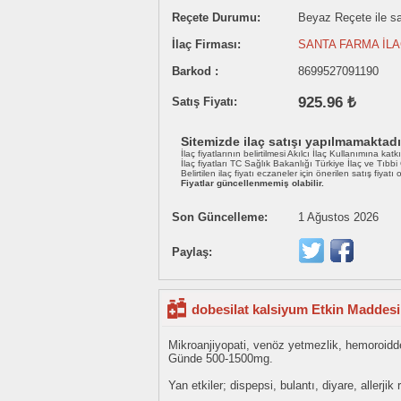
Reçete Durumu:
Beyaz Reçete ile sat
İlaç Firması:
SANTA FARMA İLA
Barkod :
8699527091190
925.96 ₺
Satış Fiyatı:
Sitemizde ilaç satışı yapılmamaktadı
İlaç fiyatlarının belirtilmesi Akılcı İlaç Kullanımına katk
İlaç fiyatları TC Sağlık Bakanlığı Türkiye İlaç ve Tıbb
Belirtilen ilaç fiyatı eczaneler için önerilen satış fiyatı
Fiyatlar güncellenmemiş olabilir.
Son Güncelleme:
1 Ağustos 2026
Paylaş:
dobesilat kalsiyum Etkin Maddesi
Mikroanjiyopati, venöz yetmezlik, hemoroidde
Günde 500-1500mg.
Yan etkiler; dispepsi, bulantı, diyare, allerjik 