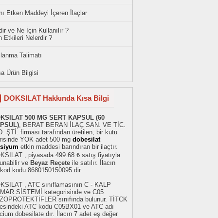
ı Etken Maddeyi İçeren İlaçlar
ir ve Ne İçin Kullanılır ?
 Etkileri Nelerdir ?
llanma Talimatı
a Ürün Bilgisi
DOKSILAT Hakkında Kısa Bilgi
KSILAT 500 MG SERT KAPSUL (60
PSUL)
, BERAT BERAN İLAÇ SAN. VE TİC.
. ŞTİ. firması tarafından üretilen, bir kutu
erisinde YOK adet 500 mg
dobesilat
lsiyum
etkin maddesi barındıran bir ilaçtır.
KSILAT , piyasada 499.68 ₺ satış fiyatıyla
unabilir ve
Beyaz Reçete
ile satılır. İlacın
rkod kodu 8680150150095 dir.
KSILAT , ATC sınıflamasının C - KALP
MAR SİSTEMİ kategorisinde ve C05
ZOPROTEKTİFLER sınıfında bulunur. TİTCK
stesindeki ATC kodu C05BX01 ve ATC adı
cium dobesilate dır. İlacın 7 adet eş değer