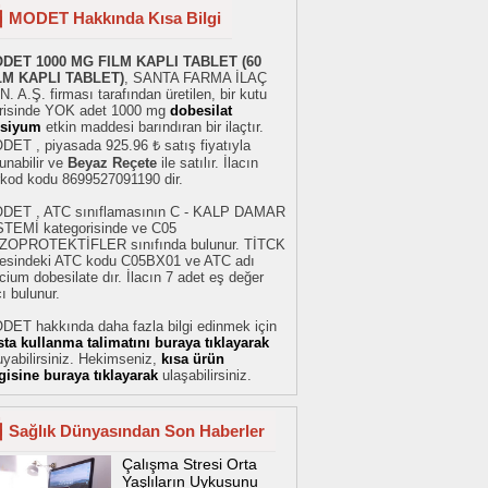
MODET Hakkında Kısa Bilgi
DET 1000 MG FILM KAPLI TABLET (60
LM KAPLI TABLET)
, SANTA FARMA İLAÇ
. A.Ş. firması tarafından üretilen, bir kutu
erisinde YOK adet 1000 mg
dobesilat
lsiyum
etkin maddesi barındıran bir ilaçtır.
DET , piyasada 925.96 ₺ satış fiyatıyla
unabilir ve
Beyaz Reçete
ile satılır. İlacın
rkod kodu 8699527091190 dir.
DET , ATC sınıflamasının C - KALP DAMAR
STEMİ kategorisinde ve C05
ZOPROTEKTİFLER sınıfında bulunur. TİTCK
stesindeki ATC kodu C05BX01 ve ATC adı
cium dobesilate dır. İlacın 7 adet eş değer
cı bulunur.
DET hakkında daha fazla bilgi edinmek için
sta kullanma talimatını buraya tıklayarak
yabilirsiniz. Hekimseniz,
kısa ürün
lgisine buraya tıklayarak
ulaşabilirsiniz.
Sağlık Dünyasından Son Haberler
Çalışma Stresi Orta
Yaşlıların Uykusunu