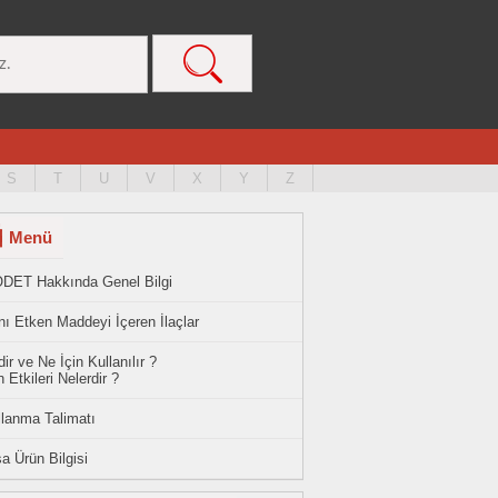
S
T
U
V
X
Y
Z
Menü
DET Hakkında Genel Bilgi
ı Etken Maddeyi İçeren İlaçlar
ir ve Ne İçin Kullanılır ?
 Etkileri Nelerdir ?
llanma Talimatı
a Ürün Bilgisi