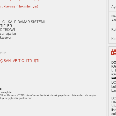
n tıklayınız (Hekimler için)
Ayn
m
Ned
Yan
 - C - KALP DAMAR SİSTEMİ
TİFLER
Ku
Z TEDAVİ
zan ajanlar
 kalsiyum
Kıs
ılır.
 SAN. VE TİC. LTD. ŞTİ.
DO
KA
LTD
iç
ka
DO
bul
r.
ba
ı amaçlıdır.
i Cihaz Kurumu (TİTCK) tarafından haftalık olarak yayınlanan listelerden alınmıştır.
DO
 olup değişkenlik gösterebilir.
DA
VA
li
cal