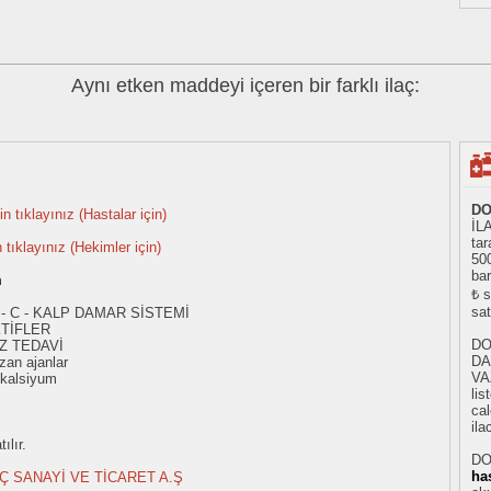
Aynı etken maddeyi içeren bir farklı ilaç:
DO
n tıklayınız (Hastalar için)
İL
tar
n tıklayınız (Hekimler için)
50
bar
m
₺ s
sat
 - C - KALP DAMAR SİSTEMİ
TİFLER
DO
Z TEDAVİ
DA
zan ajanlar
VA
 kalsiyum
li
cal
ila
ılır.
DO
ha
AÇ SANAYİ VE TİCARET A.Ş