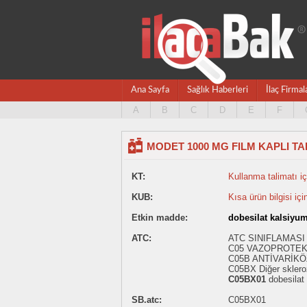
Ana Sayfa
Sağlık Haberleri
İlaç Firmal
A
B
C
D
E
F
MODET 1000 MG FILM KAPLI TAB
KT:
Kullanma talimatı içi
KUB:
Kısa ürün bilgisi içi
Etkin madde:
dobesilat kalsiyu
ATC:
ATC SINIFLAMASI
C05 VAZOPROTEK
C05B ANTİVARİKÖ
C05BX Diğer sklero
C05BX01
dobesilat
SB.atc:
C05BX01