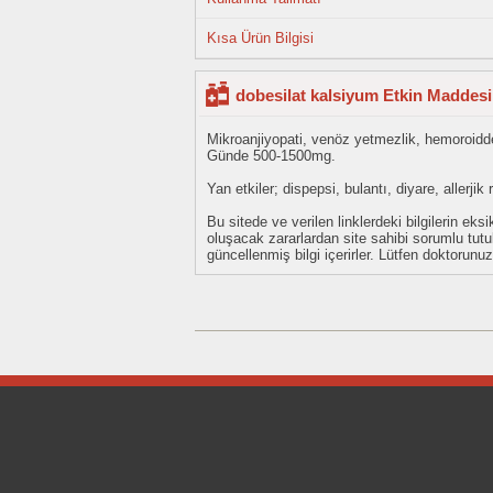
Kısa Ürün Bilgisi
dobesilat kalsiyum Etkin Maddesi
Mikroanjiyopati, venöz yetmezlik, hemoroidde
Günde 500-1500mg.
Yan etkiler; dispepsi, bulantı, diyare, allerjik 
Bu sitede ve verilen linklerdeki bilgilerin 
oluşacak zararlardan site sahibi sorumlu tu
güncellenmiş bilgi içerirler. Lütfen doktorun