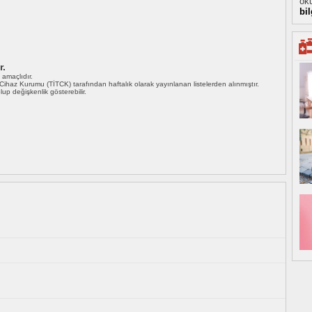
oku
bi
r.
ı amaçlıdır.
i Cihaz Kurumu (TİTCK) tarafından haftalık olarak yayınlanan listelerden alınmıştır.
 olup değişkenlik gösterebilir.