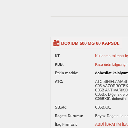
DOXIUM 500 MG 60 KAPSÜL
KT:
Kullanma talimatı içi
KUB:
Kısa ürün bilgisi içi
Etkin madde:
dobesilat kalsiyu
ATC:
ATC SINIFLAMASI
C05 VAZOPROTEK
C05B ANTİVARİKÖ
C05BX Diğer sklero
C05BX01
dobesilat
SB.atc:
C05BX01
Reçete Durumu:
Beyaz Reçete ile sat
İlaç Firması:
ABDİ İBRAHİM İL