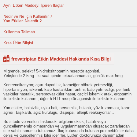
Aynı Etken Maddeyi İçeren İlaçlar
Nedir ve Ne İçin Kullanılır ?
Yan Etkileri Nelerdir ?
Kullanma Talimatı
Kısa Ürün Bilgisi
frovatriptan Etkin Maddesi Hakkında Kısa Bilgi
Migrende, selektif 5-hidroksitriptamin reseptör agonisti.
Yetişkinde 2.5mg. İki saat içinde tekrarlanmamalı, günlük max 5mg.
Kontrendikasyon; aşırı duyarlılık, karaciğer böbrek yetmezliği,
hipertansiyon, iskemik kalp hastalıkları, aritmi, kalp yetmezliği, periferik
vasküler hastalık, serebrovasküler hasar, geçici iskemik atak, ergotamin
ile birlikte kullanımı, diğer 5-HT1 reseptör agonisti ile birlikte kullanımı.
Yan etkiler; halsizlik, uyku hali, sersemlik, bulantı, yüz kızarması, karın
ağrısı, taşikardi, ağız kuruluğu, dispepsi, allerjik reaksiyonlar...
Bu sitede ve verilen linklerdeki bilgilerin eksik, hatalı veya
güncellenmemiş olmasından ve uygulanmasından oluşacak zararlardan
site sahibi sorumlu tutulamaz. İlaç kutusunda bulunan prospektüsler daha
geniş ve güncellenmiş bilgi içerirler. Lütfen doktorunuza danışmadan