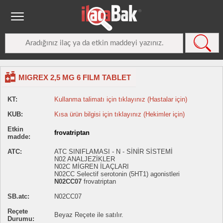
MIGREX 2,5 MG 6 FILM TABLET
KT:
Kullanma talimatı için tıklayınız (Hastalar için)
KUB:
Kısa ürün bilgisi için tıklayınız (Hekimler için)
Etkin
frovatriptan
madde:
ATC:
ATC SINIFLAMASI - N - SİNİR SİSTEMİ
N02 ANALJEZİKLER
N02C MİGREN İLAÇLARI
N02CC Selectif serotonin (5HT1) agonistleri
N02CC07
frovatriptan
SB.atc:
N02CC07
Reçete
Beyaz Reçete ile satılır.
Durumu: