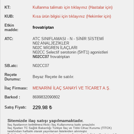
KT:
Kullanma talimatı için tıklayınız (Hastalar için)
KUB:
Kısa ürün bilgisi için tıklayınız (Hekimler için)
Etkin
frovatriptan
madde:
ATC:
ATC SINIFLAMASI - N - SİNİR SİSTEMİ
N02 ANALJEZİKLER
N02C MİGREN İLAÇLARI
N02CC Selectif serotonin (5HT1) agonistleri
N02CC07
frovatriptan
SB.atc:
N02CC07
Reçete
Beyaz Reçete ile satılır.
Durumu:
İlaç Firması:
MENARİNİ İLAÇ SANAYİ VE TİCARET A.Ş.
Barkod :
8699832090802
229.98 ₺
Satış Fiyatı:
Sitemizde ilaç satışı yapılmamaktadır.
İlaç fiyatlarının belirtilmesi Akılcı İlaç Kullanımına katkı amaçlıdır.
İlaç fiyatları TC Sağlık Bakanlığı Türkiye İlaç ve Tıbbi Cihaz Kurumu (TİTCK)
tarafından haftalık olarak yayınlanan listelerden alınmıştır.