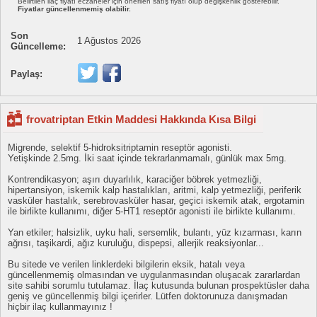
Belirtilen ilaç fiyatı eczaneler için önerilen satış fiyatı olup değişkenlik gösterebilir.
Fiyatlar güncellenmemiş olabilir.
Son
1 Ağustos 2026
Güncelleme:
Paylaş:
frovatriptan Etkin Maddesi Hakkında Kısa Bilgi
Migrende, selektif 5-hidroksitriptamin reseptör agonisti.
Yetişkinde 2.5mg. İki saat içinde tekrarlanmamalı, günlük max 5mg.
Kontrendikasyon; aşırı duyarlılık, karaciğer böbrek yetmezliği,
hipertansiyon, iskemik kalp hastalıkları, aritmi, kalp yetmezliği, periferik
vasküler hastalık, serebrovasküler hasar, geçici iskemik atak, ergotamin
ile birlikte kullanımı, diğer 5-HT1 reseptör agonisti ile birlikte kullanımı.
Yan etkiler; halsizlik, uyku hali, sersemlik, bulantı, yüz kızarması, karın
ağrısı, taşikardi, ağız kuruluğu, dispepsi, allerjik reaksiyonlar...
Bu sitede ve verilen linklerdeki bilgilerin eksik, hatalı veya
güncellenmemiş olmasından ve uygulanmasından oluşacak zararlardan
site sahibi sorumlu tutulamaz. İlaç kutusunda bulunan prospektüsler daha
geniş ve güncellenmiş bilgi içerirler. Lütfen doktorunuza danışmadan
hiçbir ilaç kullanmayınız !