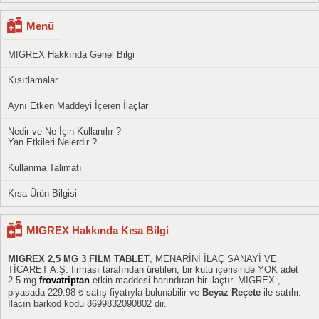
Menü
MIGREX Hakkında Genel Bilgi
Kısıtlamalar
Aynı Etken Maddeyi İçeren İlaçlar
Nedir ve Ne İçin Kullanılır ?
Yan Etkileri Nelerdir ?
Kullanma Talimatı
Kısa Ürün Bilgisi
MIGREX Hakkında Kısa Bilgi
MIGREX 2,5 MG 3 FILM TABLET
, MENARİNİ İLAÇ SANAYİ VE
TİCARET A.Ş. firması tarafından üretilen, bir kutu içerisinde YOK adet
2.5 mg
frovatriptan
etkin maddesi barındıran bir ilaçtır. MIGREX ,
piyasada 229.98 ₺ satış fiyatıyla bulunabilir ve
Beyaz Reçete
ile satılır.
İlacın barkod kodu 8699832090802 dir.