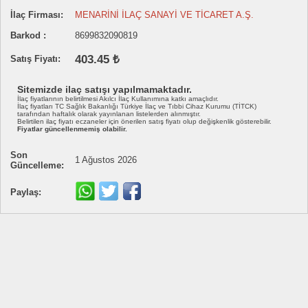
İlaç Firması:
MENARİNİ İLAÇ SANAYİ VE TİCARET A.Ş.
Barkod :
8699832090819
403.45 ₺
Satış Fiyatı:
Sitemizde ilaç satışı yapılmamaktadır.
İlaç fiyatlarının belirtilmesi Akılcı İlaç Kullanımına katkı amaçlıdır.
İlaç fiyatları TC Sağlık Bakanlığı Türkiye İlaç ve Tıbbi Cihaz Kurumu (TİTCK)
tarafından haftalık olarak yayınlanan listelerden alınmıştır.
Belirtilen ilaç fiyatı eczaneler için önerilen satış fiyatı olup değişkenlik gösterebilir.
Fiyatlar güncellenmemiş olabilir.
Son
1 Ağustos 2026
Güncelleme:
Paylaş: