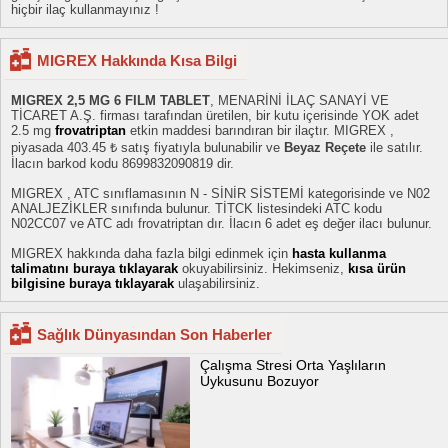
hiçbir ilaç kullanmayınız !
MIGREX Hakkında Kısa Bilgi
MIGREX 2,5 MG 6 FILM TABLET
, MENARİNİ İLAÇ SANAYİ VE
TİCARET A.Ş. firması tarafından üretilen, bir kutu içerisinde YOK adet
2.5 mg
frovatriptan
etkin maddesi barındıran bir ilaçtır. MIGREX ,
piyasada 403.45 ₺ satış fiyatıyla bulunabilir ve
Beyaz Reçete
ile satılır.
İlacın barkod kodu 8699832090819 dir.
MIGREX , ATC sınıflamasının N - SİNİR SİSTEMİ kategorisinde ve N02
ANALJEZİKLER sınıfında bulunur. TİTCK listesindeki ATC kodu
N02CC07 ve ATC adı frovatriptan dır. İlacın 6 adet eş değer ilacı bulunur.
MIGREX hakkında daha fazla bilgi edinmek için
hasta kullanma
talimatını buraya tıklayarak
okuyabilirsiniz. Hekimseniz,
kısa ürün
bilgisine buraya tıklayarak
ulaşabilirsiniz.
Sağlık Dünyasından Son Haberler
Çalışma Stresi Orta Yaşlıların
Uykusunu Bozuyor