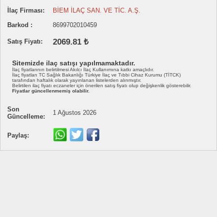
İlaç Firması:
BİEM İLAÇ SAN. VE TİC. A.Ş.
Barkod :
8699702010459
2069.81 ₺
Satış Fiyatı:
Sitemizde ilaç satışı yapılmamaktadır.
İlaç fiyatlarının belirtilmesi Akılcı İlaç Kullanımına katkı amaçlıdır.
İlaç fiyatları TC Sağlık Bakanlığı Türkiye İlaç ve Tıbbi Cihaz Kurumu (TİTCK)
tarafından haftalık olarak yayınlanan listelerden alınmıştır.
Belirtilen ilaç fiyatı eczaneler için önerilen satış fiyatı olup değişkenlik gösterebilir.
Fiyatlar güncellenmemiş olabilir.
Son
1 Ağustos 2026
Güncelleme:
Paylaş: