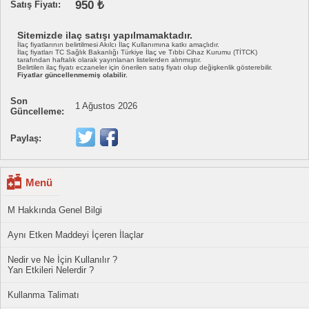
950 ₺
Satış Fiyatı:
Sitemizde ilaç satışı yapılmamaktadır.
İlaç fiyatlarının belirtilmesi Akılcı İlaç Kullanımına katkı amaçlıdır.
İlaç fiyatları TC Sağlık Bakanlığı Türkiye İlaç ve Tıbbi Cihaz Kurumu (TİTCK)
tarafından haftalık olarak yayınlanan listelerden alınmıştır.
Belirtilen ilaç fiyatı eczaneler için önerilen satış fiyatı olup değişkenlik gösterebilir.
Fiyatlar güncellenmemiş olabilir.
Son
1 Ağustos 2026
Güncelleme:
Paylaş:
Menü
M Hakkında Genel Bilgi
Aynı Etken Maddeyi İçeren İlaçlar
Nedir ve Ne İçin Kullanılır ?
Yan Etkileri Nelerdir ?
Kullanma Talimatı