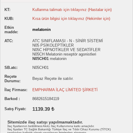
KT:
Kullanma talimatı için tıklayınız (Hastalar için)
KUB:
Kısa ürün bilgisi için tıklayınız (Hekimler için)
Etkin
melatonin
madde:
ATC:
ATC SINIFLAMASI - N - SİNİR SİSTEMİ
N05 PSİKOLEPTİKLER
N05C HİPNOTİKLER VE SEDATİFLER
N05CH Melatonin reseptör agonistleri
N05CH01
melatonin
SB.atc:
N05CH01
Reçete
Beyaz Reçete ile satılır.
Durumu:
İlaç Firması:
EMPHARMA İLAÇ LİMİTED ŞİRKETİ
Barkod :
8682615184119
1139.39 ₺
Satış Fiyatı:
Sitemizde ilaç satışı yapılmamaktadır.
İlaç fiyatlarının belirtilmesi Akılcı İlaç Kullanımına katkı amaçlıdır.
İlaç fiyatları TC Sağlık Bakanlığı Türkiye İlaç ve Tıbbi Cihaz Kurumu (TİTCK)
tarafından haftalık olarak yayınlanan listelerden alınmıştır.