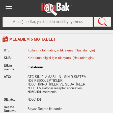
MELABIEM 5 MG TABLET
KT:
Kullanma talimatı için tıklayınız (Hastalar için)
KUB:
Kısa ürün bilgisi için tıklayınız (Hekimler için)
Etkin
melatonin
madde:
ATC:
ATC SINIFLAMASI - N - SİNİR SİSTEMİ
N05 PSİKOLEPTİKLER
N05C HİPNOTİKLER VE SEDATİFLER
N05CH Melatonin reseptör agonistleri
N05CH01
melatonin
SB.atc:
N05CH01
Reçete
Beyaz Reçete ile satılır.
Durumu: