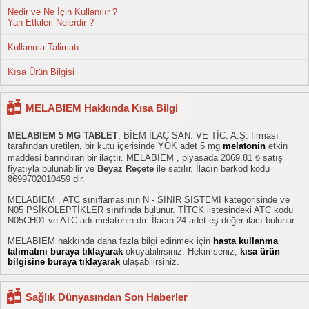
Nedir ve Ne İçin Kullanılır ?
Yan Etkileri Nelerdir ?
Kullanma Talimatı
Kısa Ürün Bilgisi
MELABIEM Hakkında Kısa Bilgi
MELABIEM 5 MG TABLET
, BİEM İLAÇ SAN. VE TİC. A.Ş. firması
tarafından üretilen, bir kutu içerisinde YOK adet 5 mg
melatonin
etkin
maddesi barındıran bir ilaçtır. MELABIEM , piyasada 2069.81 ₺ satış
fiyatıyla bulunabilir ve
Beyaz Reçete
ile satılır. İlacın barkod kodu
8699702010459 dir.
MELABIEM , ATC sınıflamasının N - SİNİR SİSTEMİ kategorisinde ve
N05 PSİKOLEPTİKLER sınıfında bulunur. TİTCK listesindeki ATC kodu
N05CH01 ve ATC adı melatonin dır. İlacın 24 adet eş değer ilacı bulunur.
MELABIEM hakkında daha fazla bilgi edinmek için
hasta kullanma
talimatını buraya tıklayarak
okuyabilirsiniz. Hekimseniz,
kısa ürün
bilgisine buraya tıklayarak
ulaşabilirsiniz.
Sağlık Dünyasından Son Haberler