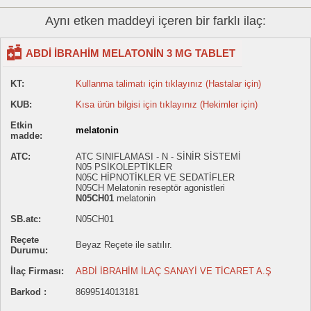
Aynı etken maddeyi içeren bir farklı ilaç:
ABDİ İBRAHİM MELATONİN 3 MG TABLET
KT:
Kullanma talimatı için tıklayınız (Hastalar için)
KUB:
Kısa ürün bilgisi için tıklayınız (Hekimler için)
Etkin
melatonin
madde:
ATC:
ATC SINIFLAMASI - N - SİNİR SİSTEMİ
N05 PSİKOLEPTİKLER
N05C HİPNOTİKLER VE SEDATİFLER
N05CH Melatonin reseptör agonistleri
N05CH01
melatonin
SB.atc:
N05CH01
Reçete
Beyaz Reçete ile satılır.
Durumu:
İlaç Firması:
ABDİ İBRAHİM İLAÇ SANAYİ VE TİCARET A.Ş
Barkod :
8699514013181