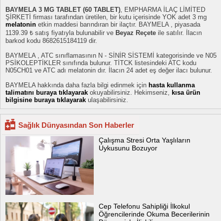
BAYMELA 3 MG TABLET (60 TABLET)
, EMPHARMA İLAÇ LİMİTED
ŞİRKETİ firması tarafından üretilen, bir kutu içerisinde YOK adet 3 mg
melatonin
etkin maddesi barındıran bir ilaçtır. BAYMELA , piyasada
1139.39 ₺ satış fiyatıyla bulunabilir ve
Beyaz Reçete
ile satılır. İlacın
barkod kodu 8682615184119 dir.
BAYMELA , ATC sınıflamasının N - SİNİR SİSTEMİ kategorisinde ve N05
PSİKOLEPTİKLER sınıfında bulunur. TİTCK listesindeki ATC kodu
N05CH01 ve ATC adı melatonin dır. İlacın 24 adet eş değer ilacı bulunur.
BAYMELA hakkında daha fazla bilgi edinmek için
hasta kullanma
talimatını buraya tıklayarak
okuyabilirsiniz. Hekimseniz,
kısa ürün
bilgisine buraya tıklayarak
ulaşabilirsiniz.
Sağlık Dünyasından Son Haberler
Çalışma Stresi Orta Yaşlıların
Uykusunu Bozuyor
Cep Telefonu Sahipliği İlkokul
Öğrencilerinde Okuma Becerilerinin