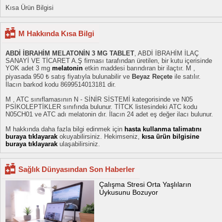
Kısa Ürün Bilgisi
M Hakkında Kısa Bilgi
ABDİ İBRAHİM MELATONİN 3 MG TABLET
, ABDİ İBRAHİM İLAÇ
SANAYİ VE TİCARET A.Ş firması tarafından üretilen, bir kutu içerisinde
YOK adet 3 mg
melatonin
etkin maddesi barındıran bir ilaçtır. M ,
piyasada 950 ₺ satış fiyatıyla bulunabilir ve
Beyaz Reçete
ile satılır.
İlacın barkod kodu 8699514013181 dir.
M , ATC sınıflamasının N - SİNİR SİSTEMİ kategorisinde ve N05
PSİKOLEPTİKLER sınıfında bulunur. TİTCK listesindeki ATC kodu
N05CH01 ve ATC adı melatonin dır. İlacın 24 adet eş değer ilacı bulunur.
M hakkında daha fazla bilgi edinmek için
hasta kullanma talimatını
buraya tıklayarak
okuyabilirsiniz. Hekimseniz,
kısa ürün bilgisine
buraya tıklayarak
ulaşabilirsiniz.
Sağlık Dünyasından Son Haberler
Çalışma Stresi Orta Yaşlıların
Uykusunu Bozuyor