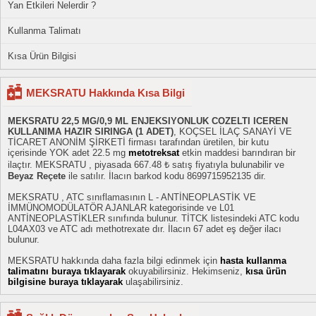
Yan Etkileri Nelerdir ?
Kullanma Talimatı
Kısa Ürün Bilgisi
MEKSRATU Hakkında Kısa Bilgi
MEKSRATU 22,5 MG/0,9 ML ENJEKSIYONLUK COZELTI ICEREN
KULLANIMA HAZIR SIRINGA (1 ADET)
, KOÇSEL İLAÇ SANAYİ VE
TİCARET ANONİM ŞİRKETİ firması tarafından üretilen, bir kutu
içerisinde YOK adet 22.5 mg
metotreksat
etkin maddesi barındıran bir
ilaçtır. MEKSRATU , piyasada 667.48 ₺ satış fiyatıyla bulunabilir ve
Beyaz Reçete
ile satılır. İlacın barkod kodu 8699715952135 dir.
MEKSRATU , ATC sınıflamasının L - ANTİNEOPLASTİK VE
İMMÜNOMODÜLATÖR AJANLAR kategorisinde ve L01
ANTİNEOPLASTİKLER sınıfında bulunur. TİTCK listesindeki ATC kodu
L04AX03 ve ATC adı methotrexate dır. İlacın 67 adet eş değer ilacı
bulunur.
MEKSRATU hakkında daha fazla bilgi edinmek için
hasta kullanma
talimatını buraya tıklayarak
okuyabilirsiniz. Hekimseniz,
kısa ürün
bilgisine buraya tıklayarak
ulaşabilirsiniz.