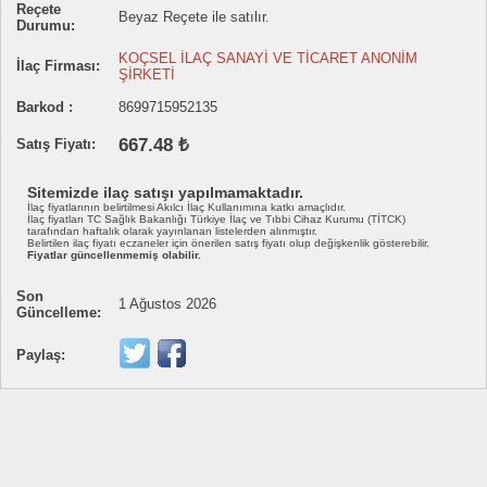
Reçete
Beyaz Reçete ile satılır.
Durumu:
KOÇSEL İLAÇ SANAYİ VE TİCARET ANONİM
İlaç Firması:
ŞİRKETİ
Barkod :
8699715952135
667.48 ₺
Satış Fiyatı:
Sitemizde ilaç satışı yapılmamaktadır.
İlaç fiyatlarının belirtilmesi Akılcı İlaç Kullanımına katkı amaçlıdır.
İlaç fiyatları TC Sağlık Bakanlığı Türkiye İlaç ve Tıbbi Cihaz Kurumu (TİTCK)
tarafından haftalık olarak yayınlanan listelerden alınmıştır.
Belirtilen ilaç fiyatı eczaneler için önerilen satış fiyatı olup değişkenlik gösterebilir.
Fiyatlar güncellenmemiş olabilir.
Son
1 Ağustos 2026
Güncelleme:
Paylaş: