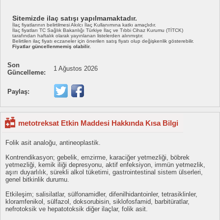
Sitemizde ilaç satışı yapılmamaktadır.
İlaç fiyatlarının belirtilmesi Akılcı İlaç Kullanımına katkı amaçlıdır.
İlaç fiyatları TC Sağlık Bakanlığı Türkiye İlaç ve Tıbbi Cihaz Kurumu (TİTCK)
tarafından haftalık olarak yayınlanan listelerden alınmıştır.
Belirtilen ilaç fiyatı eczaneler için önerilen satış fiyatı olup değişkenlik gösterebilir.
Fiyatlar güncellenmemiş olabilir.
Son
1 Ağustos 2026
Güncelleme:
Paylaş:
metotreksat Etkin Maddesi Hakkında Kısa Bilgi
Folik asit analoğu, antineoplastik.
Kontrendikasyon; gebelik, emzirme, karaciğer yetmezliği, böbrek
yetmezliği, kemik iliği depresyonu, aktif enfeksiyon, immün yetmezlik,
aşırı duyarlılık, sürekli alkol tüketimi, gastrointestinal sistem ülserleri,
genel bitkinlik durumu.
Etkileşim; salisilatlar, sülfonamidler, difenilhidantoinler, tetrasiklinler,
kloramfenikol, sülfazol, doksorubisin, siklofosfamid, barbitüratlar,
nefrotoksik ve hepatotoksik diğer ilaçlar, folik asit.