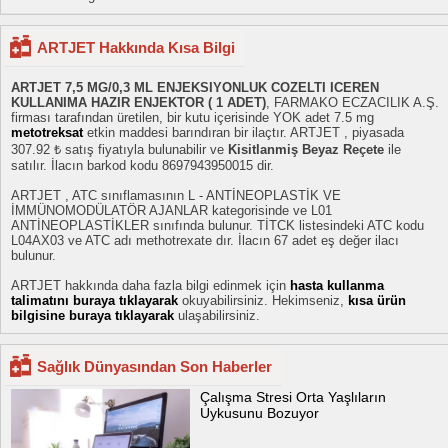
ARTJET Hakkında Kısa Bilgi
ARTJET 7,5 MG/0,3 ML ENJEKSIYONLUK COZELTI ICEREN
KULLANIMA HAZIR ENJEKTOR ( 1 ADET)
, FARMAKO ECZACILIK A.Ş.
firması tarafından üretilen, bir kutu içerisinde YOK adet 7.5 mg
metotreksat
etkin maddesi barındıran bir ilaçtır. ARTJET , piyasada
307.92 ₺ satış fiyatıyla bulunabilir ve
Kisitlanmiş Beyaz Reçete
ile
satılır. İlacın barkod kodu 8697943950015 dir.
ARTJET , ATC sınıflamasının L - ANTİNEOPLASTİK VE
İMMÜNOMODÜLATÖR AJANLAR kategorisinde ve L01
ANTİNEOPLASTİKLER sınıfında bulunur. TİTCK listesindeki ATC kodu
L04AX03 ve ATC adı methotrexate dır. İlacın 67 adet eş değer ilacı
bulunur.
ARTJET hakkında daha fazla bilgi edinmek için
hasta kullanma
talimatını buraya tıklayarak
okuyabilirsiniz. Hekimseniz,
kısa ürün
bilgisine buraya tıklayarak
ulaşabilirsiniz.
Sağlık Dünyasından Son Haberler
Çalışma Stresi Orta Yaşlıların
Uykusunu Bozuyor