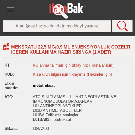
MEKSRATU 22,5 MG/0,9 ML ENJEKSIYONLUK COZELTI
ICEREN KULLANIMA HAZIR SIRINGA (1 ADET)
KT:
Kullanma talimatı için tıklayınız (Hastalar için)
KUB:
Kısa ürün bilgisi için tıklayınız (Hekimler için)
Etkin
metotreksat
madde:
ATC:
ATC SINIFLAMASI - L - ANTİNEOPLASTİK VE
İMMÜNOMODÜLATÖR AJANLAR
L01 ANTİNEOPLASTİKLER
L01B ANTİMETABOLİTLER
L01BA Folik asit analogları
L01BA01
metotreksat
SB.atc:
L04AX03