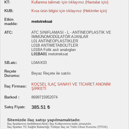
KT:
Kullanma talimatı için tıklayınız (Hastalar için)
KUB:
Kısa ürün bilgisi için tıklayınız (Hekimler için)
Etkin
metotreksat
madde:
ATC:
ATC SINIFLAMASI - L - ANTİNEOPLASTİK VE
İMMÜNOMODÜLATÖR AJANLAR
L01 ANTİNEOPLASTİKLER
L01B ANTİMETABOLİTLER
L01BA Folik asit analogları
L01BA01
metotreksat
SB.atc:
L04AX03
Reçete
Beyaz Reçete ile satılır.
Durumu:
KOÇSEL İLAÇ SANAYİ VE TİCARET ANONİM
İlaç Firması:
ŞİRKETİ
Barkod :
8699715952074
385.51 ₺
Satış Fiyatı:
Sitemizde ilaç satışı yapılmamaktadır.
İlaç fiyatlarının belirtilmesi Akılcı İlaç Kullanımına katkı amaçlıdır.
İlaç fiyatları TC Sağlık Bakanlığı Türkiye İlaç ve Tıbbi Cihaz Kurumu (TİTCK)