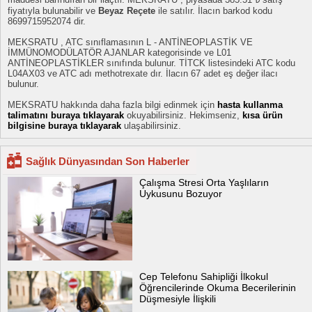
fiyatıyla bulunabilir ve
Beyaz Reçete
ile satılır. İlacın barkod kodu
8699715952074 dir.
MEKSRATU , ATC sınıflamasının L - ANTİNEOPLASTİK VE
İMMÜNOMODÜLATÖR AJANLAR kategorisinde ve L01
ANTİNEOPLASTİKLER sınıfında bulunur. TİTCK listesindeki ATC kodu
L04AX03 ve ATC adı methotrexate dır. İlacın 67 adet eş değer ilacı
bulunur.
MEKSRATU hakkında daha fazla bilgi edinmek için
hasta kullanma
talimatını buraya tıklayarak
okuyabilirsiniz. Hekimseniz,
kısa ürün
bilgisine buraya tıklayarak
ulaşabilirsiniz.
Sağlık Dünyasından Son Haberler
Çalışma Stresi Orta Yaşlıların
Uykusunu Bozuyor
Cep Telefonu Sahipliği İlkokul
Öğrencilerinde Okuma Becerilerinin
Düşmesiyle İlişkili