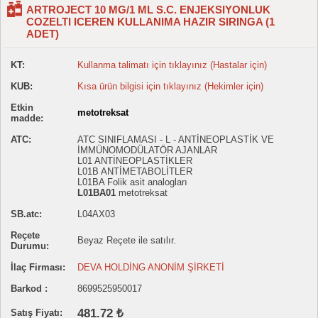
ARTROJECT 10 MG/1 ML S.C. ENJEKSIYONLUK
COZELTI ICEREN KULLANIMA HAZIR SIRINGA (1
ADET)
KT:
Kullanma talimatı için tıklayınız (Hastalar için)
KUB:
Kısa ürün bilgisi için tıklayınız (Hekimler için)
Etkin
metotreksat
madde:
ATC:
ATC SINIFLAMASI - L - ANTİNEOPLASTİK VE
İMMÜNOMODÜLATÖR AJANLAR
L01 ANTİNEOPLASTİKLER
L01B ANTİMETABOLİTLER
L01BA Folik asit analogları
L01BA01
metotreksat
SB.atc:
L04AX03
Reçete
Beyaz Reçete ile satılır.
Durumu:
İlaç Firması:
DEVA HOLDİNG ANONİM ŞİRKETİ
Barkod :
8699525950017
481.72 ₺
Satış Fiyatı: