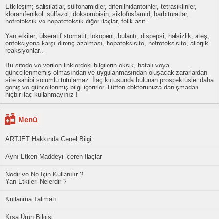
Etkileşim; salisilatlar, sülfonamidler, difenilhidantoinler, tetrasiklinler,
kloramfenikol, sülfazol, doksorubisin, siklofosfamid, barbitüratlar,
nefrotoksik ve hepatotoksik diğer ilaçlar, folik asit.
Yan etkiler; ülseratif stomatit, lökopeni, bulantı, dispepsi, halsizlik, ateş,
enfeksiyona karşı direnç azalması, hepatoksisite, nefrotoksisite, allerjik
reaksiyonlar...
Bu sitede ve verilen linklerdeki bilgilerin eksik, hatalı veya
güncellenmemiş olmasından ve uygulanmasından oluşacak zararlardan
site sahibi sorumlu tutulamaz. İlaç kutusunda bulunan prospektüsler daha
geniş ve güncellenmiş bilgi içerirler. Lütfen doktorunuza danışmadan
hiçbir ilaç kullanmayınız !
Menü
ARTJET Hakkında Genel Bilgi
Aynı Etken Maddeyi İçeren İlaçlar
Nedir ve Ne İçin Kullanılır ?
Yan Etkileri Nelerdir ?
Kullanma Talimatı
Kısa Ürün Bilgisi