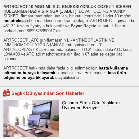
ARTROJECT 10 MG/1 ML S.C. ENJEKSIYONLUK COZELTI ICEREN
KULLANIMA HAZIR SIRINGA (1 ADET)
, DEVA HOLDİNG ANONİM
ŞİRKETİ firması tarafından üretilen, bir kutu içerisinde 1 adet 10 mg/ml
metotreksat
etkin maddesi barındıran bir ilaçtır. ARTROJECT , piyasada
481.72 ₺ satış fiyatıyla bulunabilir ve
Beyaz Reçete
ile satılır. İlacın
barkod kodu 8699525950017 dir.
ARTROJECT , ATC sınıflamasının L - ANTİNEOPLASTİK VE
İMMÜNOMODÜLATÖR AJANLAR kategorisinde ve L01
ANTİNEOPLASTİKLER sınıfında bulunur. TİTCK listesindeki ATC kodu
L04AX03 ve ATC adı methotrexate dır. İlacın 67 adet eş değer ilacı
bulunur.
ARTROJECT hakkında daha fazla bilgi edinmek için
hasta kullanma
talimatını buraya tıklayarak
okuyabilirsiniz. Hekimseniz,
kısa ürün
bilgisine buraya tıklayarak
ulaşabilirsiniz.
Sağlık Dünyasından Son Haberler
Çalışma Stresi Orta Yaşlıların
Uykusunu Bozuyor