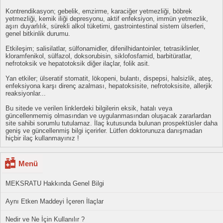
Kontrendikasyon; gebelik, emzirme, karaciğer yetmezliği, böbrek
yetmezliği, kemik iliği depresyonu, aktif enfeksiyon, immün yetmezlik,
aşırı duyarlılık, sürekli alkol tüketimi, gastrointestinal sistem ülserleri,
genel bitkinlik durumu.
Etkileşim; salisilatlar, sülfonamidler, difenilhidantoinler, tetrasiklinler,
kloramfenikol, sülfazol, doksorubisin, siklofosfamid, barbitüratlar,
nefrotoksik ve hepatotoksik diğer ilaçlar, folik asit.
Yan etkiler; ülseratif stomatit, lökopeni, bulantı, dispepsi, halsizlik, ateş,
enfeksiyona karşı direnç azalması, hepatoksisite, nefrotoksisite, allerjik
reaksiyonlar...
Bu sitede ve verilen linklerdeki bilgilerin eksik, hatalı veya
güncellenmemiş olmasından ve uygulanmasından oluşacak zararlardan
site sahibi sorumlu tutulamaz. İlaç kutusunda bulunan prospektüsler daha
geniş ve güncellenmiş bilgi içerirler. Lütfen doktorunuza danışmadan
hiçbir ilaç kullanmayınız !
Menü
MEKSRATU Hakkında Genel Bilgi
Aynı Etken Maddeyi İçeren İlaçlar
Nedir ve Ne İçin Kullanılır ?