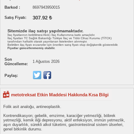
Barkod :
8697943950015
307.92 ₺
Satış Fiyatı:
Sitemizde ilaç satışı yapılmamaktadır.
İlaç fiyatlarının belirtilmesi Akılcı İlaç Kullanımına katkı amaçlıdır.
İlaç fiyatları TC Sağlık Bakanlığı Türkiye İlaç ve Tıbbi Cihaz Kurumu (TİTCK)
tarafından haftalık olarak yayınlanan listelerden alınmıştır.
Belirtilen ilaç fiyatı eczaneler için önerilen satış fiyatı olup değişkenlik gösterebilir.
Fiyatlar güncellenmemiş olabilir.
Son
1 Ağustos 2026
Güncelleme:
Paylaş:
metotreksat Etkin Maddesi Hakkında Kısa Bilgi
Folik asit analoğu, antineoplastik.
Kontrendikasyon; gebelik, emzirme, karaciğer yetmezliği, böbrek
yetmezliği, kemik iliği depresyonu, aktif enfeksiyon, immün yetmezlik,
aşırı duyarlılık, sürekli alkol tüketimi, gastrointestinal sistem ülserleri,
genel bitkinlik durumu.