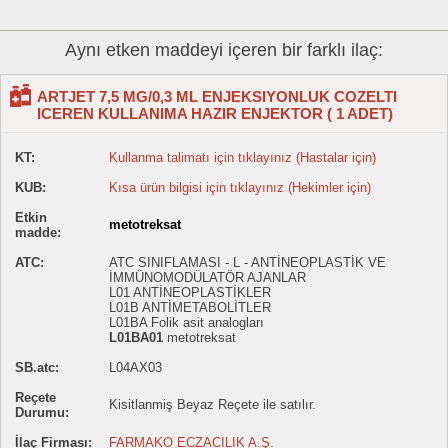
Aynı etken maddeyi içeren bir farklı ilaç:
ARTJET 7,5 MG/0,3 ML ENJEKSIYONLUK COZELTI
ICEREN KULLANIMA HAZIR ENJEKTOR ( 1 ADET)
KT:
Kullanma talimatı için tıklayınız (Hastalar için)
KUB:
Kısa ürün bilgisi için tıklayınız (Hekimler için)
Etkin
metotreksat
madde:
ATC:
ATC SINIFLAMASI - L - ANTİNEOPLASTİK VE
İMMÜNOMODÜLATÖR AJANLAR
L01 ANTİNEOPLASTİKLER
L01B ANTİMETABOLİTLER
L01BA Folik asit analogları
L01BA01
metotreksat
SB.atc:
L04AX03
Reçete
Kisitlanmiş Beyaz Reçete ile satılır.
Durumu:
İlaç Firması:
FARMAKO ECZACILIK A.Ş.