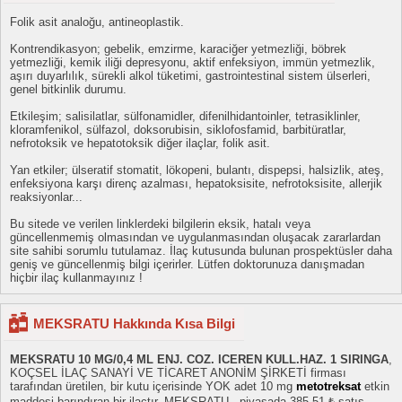
Folik asit analoğu, antineoplastik.
Kontrendikasyon; gebelik, emzirme, karaciğer yetmezliği, böbrek
yetmezliği, kemik iliği depresyonu, aktif enfeksiyon, immün yetmezlik,
aşırı duyarlılık, sürekli alkol tüketimi, gastrointestinal sistem ülserleri,
genel bitkinlik durumu.
Etkileşim; salisilatlar, sülfonamidler, difenilhidantoinler, tetrasiklinler,
kloramfenikol, sülfazol, doksorubisin, siklofosfamid, barbitüratlar,
nefrotoksik ve hepatotoksik diğer ilaçlar, folik asit.
Yan etkiler; ülseratif stomatit, lökopeni, bulantı, dispepsi, halsizlik, ateş,
enfeksiyona karşı direnç azalması, hepatoksisite, nefrotoksisite, allerjik
reaksiyonlar...
Bu sitede ve verilen linklerdeki bilgilerin eksik, hatalı veya
güncellenmemiş olmasından ve uygulanmasından oluşacak zararlardan
site sahibi sorumlu tutulamaz. İlaç kutusunda bulunan prospektüsler daha
geniş ve güncellenmiş bilgi içerirler. Lütfen doktorunuza danışmadan
hiçbir ilaç kullanmayınız !
MEKSRATU Hakkında Kısa Bilgi
MEKSRATU 10 MG/0,4 ML ENJ. COZ. ICEREN KULL.HAZ. 1 SIRINGA
,
KOÇSEL İLAÇ SANAYİ VE TİCARET ANONİM ŞİRKETİ firması
tarafından üretilen, bir kutu içerisinde YOK adet 10 mg
metotreksat
etkin
maddesi barındıran bir ilaçtır. MEKSRATU , piyasada 385.51 ₺ satış