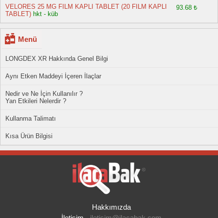
VELORES 25 MG FILM KAPLI TABLET (20 FILM KAPLI
93.68 ₺
TABLET)
hkt - küb
Menü
LONGDEX XR Hakkında Genel Bilgi
Aynı Etken Maddeyi İçeren İlaçlar
Nedir ve Ne İçin Kullanılır ?
Yan Etkileri Nelerdir ?
Kullanma Talimatı
Kısa Ürün Bilgisi
Hakkımızda
İletişim
-
iletisim@ilacabak.com