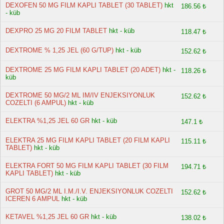
DEXOFEN 50 MG FILM KAPLI TABLET (30 TABLET)
hkt
186.56 ₺
- küb
DEXPRO 25 MG 20 FILM TABLET
hkt - küb
118.47 ₺
DEXTROME % 1,25 JEL (60 G/TUP)
hkt - küb
152.62 ₺
DEXTROME 25 MG FILM KAPLI TABLET (20 ADET)
hkt -
118.26 ₺
küb
DEXTROME 50 MG/2 ML IM/IV ENJEKSIYONLUK
152.62 ₺
COZELTI (6 AMPUL)
hkt - küb
ELEKTRA %1,25 JEL 60 GR
hkt - küb
147.1 ₺
ELEKTRA 25 MG FILM KAPLI TABLET (20 FILM KAPLI
115.11 ₺
TABLET)
hkt - küb
ELEKTRA FORT 50 MG FILM KAPLI TABLET (30 FILM
194.71 ₺
KAPLI TABLET)
hkt - küb
GROT 50 MG/2 ML I.M./I.V. ENJEKSIYONLUK COZELTI
152.62 ₺
ICEREN 6 AMPUL
hkt - küb
KETAVEL %1,25 JEL 60 GR
hkt - küb
138.02 ₺