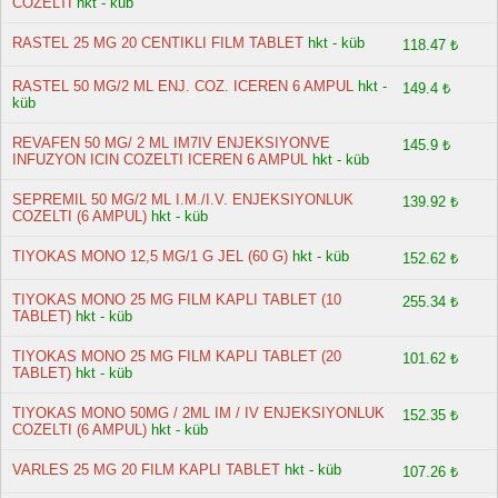
COZELTI
hkt - küb
RASTEL 25 MG 20 CENTIKLI FILM TABLET
hkt - küb
118.47 ₺
RASTEL 50 MG/2 ML ENJ. COZ. ICEREN 6 AMPUL
hkt -
149.4 ₺
küb
REVAFEN 50 MG/ 2 ML IM7IV ENJEKSIYONVE
145.9 ₺
INFUZYON ICIN COZELTI ICEREN 6 AMPUL
hkt - küb
SEPREMIL 50 MG/2 ML I.M./I.V. ENJEKSIYONLUK
139.92 ₺
COZELTI (6 AMPUL)
hkt - küb
TIYOKAS MONO 12,5 MG/1 G JEL (60 G)
hkt - küb
152.62 ₺
TIYOKAS MONO 25 MG FILM KAPLI TABLET (10
255.34 ₺
TABLET)
hkt - küb
TIYOKAS MONO 25 MG FILM KAPLI TABLET (20
101.62 ₺
TABLET)
hkt - küb
TIYOKAS MONO 50MG / 2ML IM / IV ENJEKSIYONLUK
152.35 ₺
COZELTI (6 AMPUL)
hkt - küb
VARLES 25 MG 20 FILM KAPLI TABLET
hkt - küb
107.26 ₺