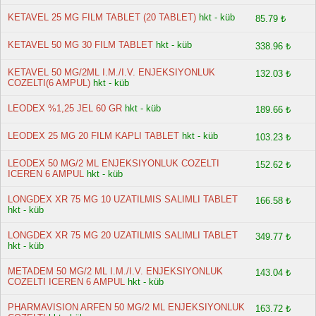
KETAVEL 25 MG FILM TABLET (20 TABLET)
hkt - küb
85.79 ₺
KETAVEL 50 MG 30 FILM TABLET
hkt - küb
338.96 ₺
KETAVEL 50 MG/2ML I.M./I.V. ENJEKSIYONLUK
132.03 ₺
COZELTI(6 AMPUL)
hkt - küb
LEODEX %1,25 JEL 60 GR
hkt - küb
189.66 ₺
LEODEX 25 MG 20 FILM KAPLI TABLET
hkt - küb
103.23 ₺
LEODEX 50 MG/2 ML ENJEKSIYONLUK COZELTI
152.62 ₺
ICEREN 6 AMPUL
hkt - küb
LONGDEX XR 75 MG 10 UZATILMIS SALIMLI TABLET
166.58 ₺
hkt - küb
LONGDEX XR 75 MG 20 UZATILMIS SALIMLI TABLET
349.77 ₺
hkt - küb
METADEM 50 MG/2 ML I.M./I.V. ENJEKSIYONLUK
143.04 ₺
COZELTI ICEREN 6 AMPUL
hkt - küb
PHARMAVISION ARFEN 50 MG/2 ML ENJEKSIYONLUK
163.72 ₺