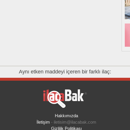
Aynı etken maddeyi içeren bir farklı ilaç:
Hakkımızda
İletişim
-
iletisim@ilacabak.com
Gizlilik Politikası