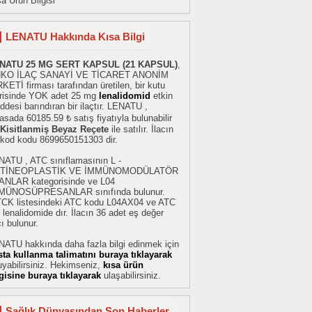
a Ürün Bilgisi
LENATU Hakkında Kısa Bilgi
NATU 25 MG SERT KAPSUL (21 KAPSUL)
,
KO İLAÇ SANAYİ VE TİCARET ANONİM
KETİ firması tarafından üretilen, bir kutu
erisinde YOK adet 25 mg
lenalidomid
etkin
desi barındıran bir ilaçtır. LENATU ,
asada 60185.59 ₺ satış fiyatıyla bulunabilir
Kisitlanmiş Beyaz Reçete
ile satılır. İlacın
rkod kodu 8699650151303 dir.
NATU , ATC sınıflamasının L -
TİNEOPLASTİK VE İMMÜNOMODÜLATÖR
ANLAR kategorisinde ve L04
MÜNOSÜPRESANLAR sınıfında bulunur.
TCK listesindeki ATC kodu L04AX04 ve ATC
 lenalidomide dır. İlacın 36 adet eş değer
cı bulunur.
NATU hakkında daha fazla bilgi edinmek için
sta kullanma talimatını buraya tıklayarak
yabilirsiniz. Hekimseniz,
kısa ürün
lgisine buraya tıklayarak
ulaşabilirsiniz.
Sağlık Dünyasından Son Haberler