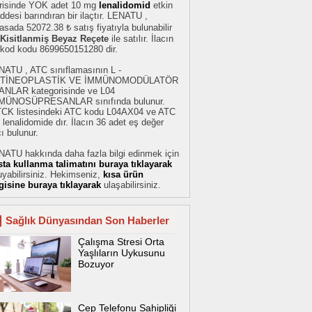
erisinde YOK adet 10 mg
lenalidomid
etkin
desi barındıran bir ilaçtır. LENATU ,
asada 52072.38 ₺ satış fiyatıyla bulunabilir
Kisitlanmiş Beyaz Reçete
ile satılır. İlacın
rkod kodu 8699650151280 dir.
NATU , ATC sınıflamasının L -
TİNEOPLASTİK VE İMMÜNOMODÜLATÖR
ANLAR kategorisinde ve L04
MÜNOSÜPRESANLAR sınıfında bulunur.
TCK listesindeki ATC kodu L04AX04 ve ATC
 lenalidomide dır. İlacın 36 adet eş değer
cı bulunur.
NATU hakkında daha fazla bilgi edinmek için
sta kullanma talimatını buraya tıklayarak
yabilirsiniz. Hekimseniz,
kısa ürün
lgisine buraya tıklayarak
ulaşabilirsiniz.
Sağlık Dünyasından Son Haberler
Çalışma Stresi Orta
Yaşlıların Uykusunu
Bozuyor
Cep Telefonu Sahipliği