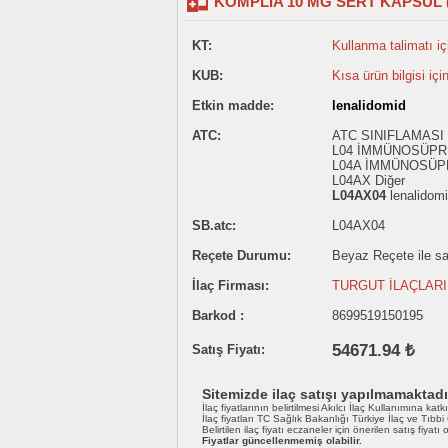
KOMPLIA 10 MG SERT KAPSUL (
KT:
Kullanma talimatı içi
KUB:
Kısa ürün bilgisi içi
Etkin madde:
lenalidomid
ATC:
ATC SINIFLAMASI
L04 İMMÜNOSÜP
L04A İMMÜNOSÜ
L04AX Diğer
L04AX04
lenalidom
SB.atc:
L04AX04
Reçete Durumu:
Beyaz Reçete ile sat
İlaç Firması:
TURGUT İLAÇLARI 
Barkod :
8699519150195
54671.94 ₺
Satış Fiyatı:
Sitemizde ilaç satışı yapılmamaktadı
İlaç fiyatlarının belirtilmesi Akılcı İlaç Kullanımına katk
İlaç fiyatları TC Sağlık Bakanlığı Türkiye İlaç ve Tıbb
Belirtilen ilaç fiyatı eczaneler için önerilen satış fiyatı
Fiyatlar güncellenmemiş olabilir.