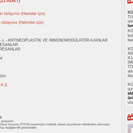
21 ADET)
KO
n tıklayınız (Hastalar için)
TU
üre
n tıklayınız (Hekimler için)
le
KO
bul
ba
 - L - ANTİNEOPLASTİK VE İMMÜNOMODÜLATÖR AJANLAR
RESANLAR
KO
PRESANLAR
AN
AJ
id
İM
Tİ
adı
ila
ılır.
KO
A.Ş.
içi
tı
ür
ula
r.
ı amaçlıdır.
i Cihaz Kurumu (TİTCK) tarafından haftalık olarak yayınlanan listelerden alınmıştır.
 olup değişkenlik gösterebilir.