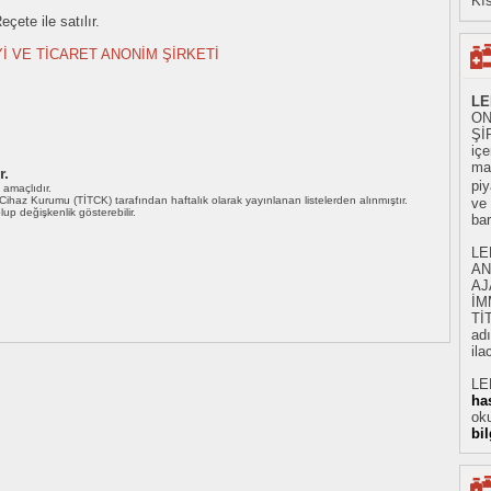
Kıs
çete ile satılır.
İ VE TİCARET ANONİM ŞİRKETİ
LE
ON
ŞİR
iç
mad
r.
piy
ı amaçlıdır.
i Cihaz Kurumu (TİTCK) tarafından haftalık olarak yayınlanan listelerden alınmıştır.
ve
 olup değişkenlik gösterebilir.
ba
LE
AN
AJ
İM
Tİ
adı
ila
LE
ha
oku
bi