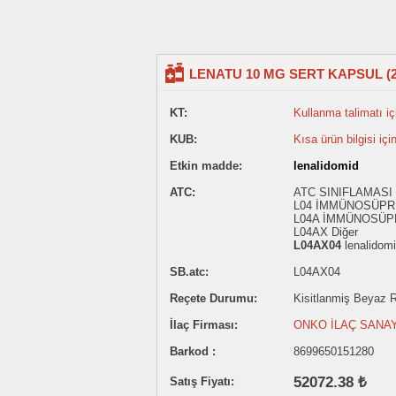
LENATU 10 MG SERT KAPSUL (
KT:
Kullanma talimatı içi
KUB:
Kısa ürün bilgisi içi
Etkin madde:
lenalidomid
ATC:
ATC SINIFLAMASI
L04 İMMÜNOSÜP
L04A İMMÜNOSÜ
L04AX Diğer
L04AX04
lenalidom
SB.atc:
L04AX04
Reçete Durumu:
Kisitlanmiş Beyaz Re
İlaç Firması:
ONKO İLAÇ SANAY
Barkod :
8699650151280
52072.38 ₺
Satış Fiyatı: