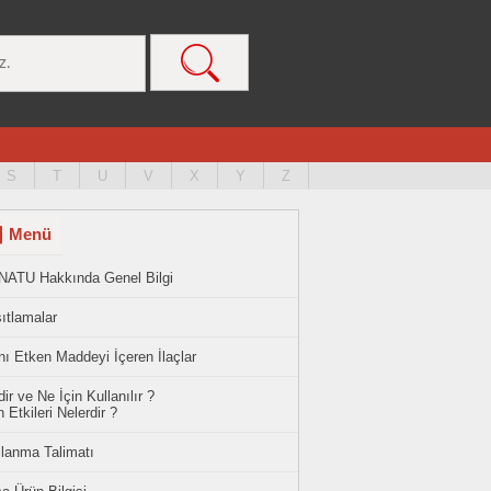
S
T
U
V
X
Y
Z
Menü
NATU Hakkında Genel Bilgi
ıtlamalar
ı Etken Maddeyi İçeren İlaçlar
ir ve Ne İçin Kullanılır ?
 Etkileri Nelerdir ?
llanma Talimatı