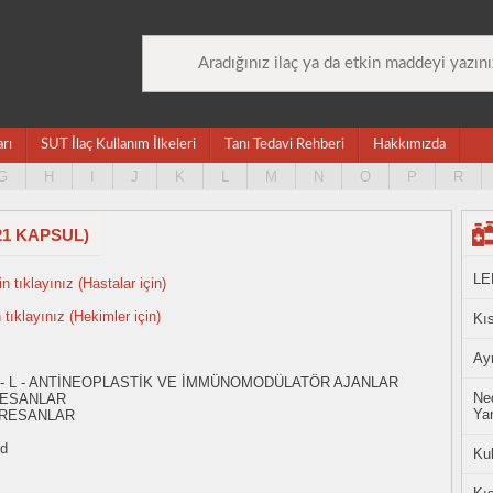
arı
SUT İlaç Kullanım İlkeleri
Tanı Tedavi Rehberi
Hakkımızda
G
H
I
J
K
L
M
N
O
P
R
21 KAPSUL)
LE
n tıklayınız (Hastalar için)
n tıklayınız (Hekimler için)
Kıs
Ayn
 - L - ANTİNEOPLASTİK VE İMMÜNOMODÜLATÖR AJANLAR
Ned
RESANLAR
Yan
PRESANLAR
id
Ku