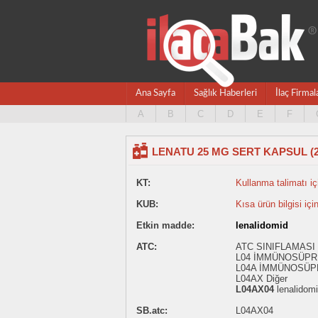
Ana Sayfa
Sağlık Haberleri
İlaç Firmal
A
B
C
D
E
F
LENATU 25 MG SERT KAPSUL (
KT:
Kullanma talimatı içi
KUB:
Kısa ürün bilgisi içi
Etkin madde:
lenalidomid
ATC:
ATC SINIFLAMASI
L04 İMMÜNOSÜP
L04A İMMÜNOSÜ
L04AX Diğer
L04AX04
lenalidom
SB.atc:
L04AX04