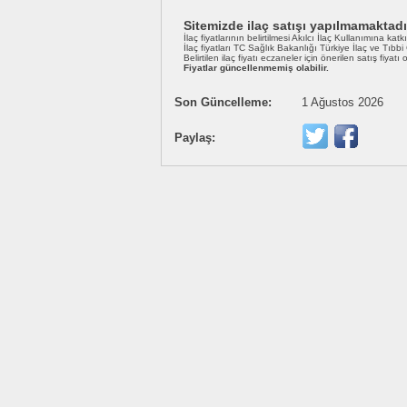
Sitemizde ilaç satışı yapılmamaktadı
İlaç fiyatlarının belirtilmesi Akılcı İlaç Kullanımına katk
İlaç fiyatları TC Sağlık Bakanlığı Türkiye İlaç ve Tıbb
Belirtilen ilaç fiyatı eczaneler için önerilen satış fiyatı
Fiyatlar güncellenmemiş olabilir.
Son Güncelleme:
1 Ağustos 2026
Paylaş: