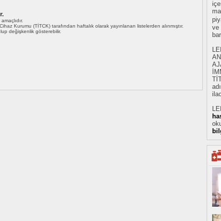
iç
mad
r.
piy
ı amaçlıdır.
i Cihaz Kurumu (TİTCK) tarafından haftalık olarak yayınlanan listelerden alınmıştır.
ve
 olup değişkenlik gösterebilir.
ba
LE
AN
AJ
İM
Tİ
adı
ila
LE
ha
oku
bi