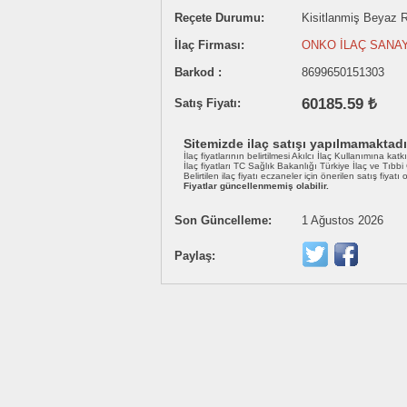
Reçete Durumu:
Kisitlanmiş Beyaz Re
İlaç Firması:
ONKO İLAÇ SANAY
Barkod :
8699650151303
60185.59 ₺
Satış Fiyatı:
Sitemizde ilaç satışı yapılmamaktadı
İlaç fiyatlarının belirtilmesi Akılcı İlaç Kullanımına katk
İlaç fiyatları TC Sağlık Bakanlığı Türkiye İlaç ve Tıbb
Belirtilen ilaç fiyatı eczaneler için önerilen satış fiyatı
Fiyatlar güncellenmemiş olabilir.
Son Güncelleme:
1 Ağustos 2026
Paylaş: