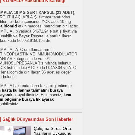
KOMPLIA Hakkında Kısa Bilgi
MPLIA 10 MG SERT KAPSUL (21 ADET)
,
RGUT İLAÇLARI A.Ş. firması tarafından
tilen, bir kutu içerisinde YOK adet 10 mg
nalidomid
etkin maddesi barındıran bir ilaçtır.
MPLIA , piyasada 54671.94 ₺ satış fiyatıyla
unabilir ve
Beyaz Reçete
ile satılır. İlacın
rkod kodu 8699519150195 dir.
MPLIA , ATC sınıflamasının L -
TİNEOPLASTİK VE İMMÜNOMODÜLATÖR
ANLAR kategorisinde ve L04
MÜNOSÜPRESANLAR sınıfında bulunur.
TCK listesindeki ATC kodu L04AX04 ve ATC
 lenalidomide dır. İlacın 36 adet eş değer
cı bulunur.
MPLIA hakkında daha fazla bilgi edinmek
n
hasta kullanma talimatını buraya
klayarak
okuyabilirsiniz. Hekimseniz,
kısa
ün bilgisine buraya tıklayarak
şabilirsiniz.
Sağlık Dünyasından Son Haberler
Çalışma Stresi Orta
Yaşlıların Uykusunu