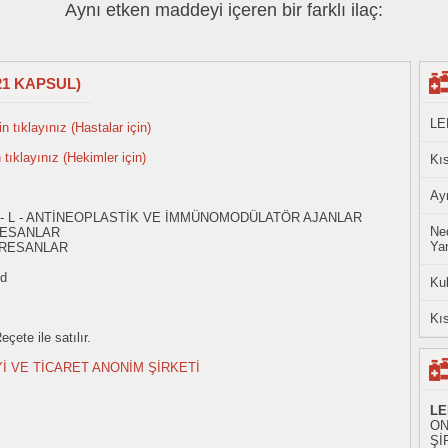
Aynı etken maddeyi içeren bir farklı ilaç:
21 KAPSUL)
LE
n tıklayınız (Hastalar için)
n tıklayınız (Hekimler için)
Kıs
Ayn
 - L - ANTİNEOPLASTİK VE İMMÜNOMODÜLATÖR AJANLAR
Ned
RESANLAR
Yan
PRESANLAR
id
Ku
Kıs
çete ile satılır.
İ VE TİCARET ANONİM ŞİRKETİ
LE
ON
ŞİR