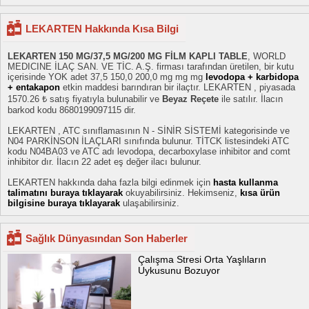
LEKARTEN Hakkında Kısa Bilgi
LEKARTEN 150 MG/37,5 MG/200 MG FİLM KAPLI TABLE
, WORLD
MEDICINE İLAÇ SAN. VE TİC. A.Ş. firması tarafından üretilen, bir kutu
içerisinde YOK adet 37,5 150,0 200,0 mg mg mg
levodopa + karbidopa
+ entakapon
etkin maddesi barındıran bir ilaçtır. LEKARTEN , piyasada
1570.26 ₺ satış fiyatıyla bulunabilir ve
Beyaz Reçete
ile satılır. İlacın
barkod kodu 8680199097115 dir.
LEKARTEN , ATC sınıflamasının N - SİNİR SİSTEMİ kategorisinde ve
N04 PARKİNSON İLAÇLARI sınıfında bulunur. TİTCK listesindeki ATC
kodu N04BA03 ve ATC adı levodopa, decarboxylase inhibitor and comt
inhibitor dır. İlacın 22 adet eş değer ilacı bulunur.
LEKARTEN hakkında daha fazla bilgi edinmek için
hasta kullanma
talimatını buraya tıklayarak
okuyabilirsiniz. Hekimseniz,
kısa ürün
bilgisine buraya tıklayarak
ulaşabilirsiniz.
Sağlık Dünyasından Son Haberler
Çalışma Stresi Orta Yaşlıların
Uykusunu Bozuyor