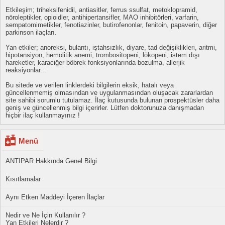
Etkileşim; triheksifenidil, antiasitler, ferrus ssulfat, metoklopramid,
nöroleptikler, opioidler, antihipertansifler, MAO inhibitörleri, varfarin,
sempatomimetikler, fenotiazinler, butirofenonlar, fenitoin, papaverin, diğer
parkinson ilaçları.
Yan etkiler; anoreksi, bulantı, iştahsızlık, diyare, tad değişiklikleri, aritmi,
hipotansiyon, hemolitik anemi, trombositopeni, lökopeni, istem dışı
hareketler, karaciğer böbrek fonksiyonlarında bozulma, allerjik
reaksiyonlar...
Bu sitede ve verilen linklerdeki bilgilerin eksik, hatalı veya
güncellenmemiş olmasından ve uygulanmasından oluşacak zararlardan
site sahibi sorumlu tutulamaz. İlaç kutusunda bulunan prospektüsler daha
geniş ve güncellenmiş bilgi içerirler. Lütfen doktorunuza danışmadan
hiçbir ilaç kullanmayınız !
Menü
ANTIPAR Hakkında Genel Bilgi
Kısıtlamalar
Aynı Etken Maddeyi İçeren İlaçlar
Nedir ve Ne İçin Kullanılır ?
Yan Etkileri Nelerdir ?