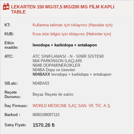
LEKARTEN 150 MG/37,5 MG/200 MG FİLM KAPLI
TABLE
KT:
Kullanma talimatı için tıklayınız (Hastalar için)
KUB:
Kısa ürün bilgisi için tıklayınız (Hekimler için)
Etkin
levodopa + karbidopa + entakapon
madde:
ATC:
ATC SINIFLAMASI - N - SİNİR SİSTEMİ
N04 PARKİNSON İLAÇLARI
N04B DOPAMİNERJİKLER
N04BA Dopa ve türevleri
N04BAXX
levodopa + karbidopa + entakapon
SB.atc:
N04BA03
Reçete
Beyaz Reçete ile satılır.
Durumu:
İlaç Firması:
WORLD MEDICINE İLAÇ SAN. VE TİC. A.Ş.
Barkod :
8680199097115
1570.26 ₺
Satış Fiyatı: