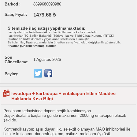
Barkod :
8699680090986
1479.68 ₺
Satış Fiyatı:
Sitemizde ilaç satışı yapılmamaktadır.
İlaç fiyatlarının belirtilmesi Akılcı İlaç Kullanımına katkı amaçlıdır.
İlaç fiyatları TC Sağlık Bakanlığı Türkiye İlaç ve Tıbbi Cihaz Kurumu (TİTCK)
tarafından haftalık olarak yayınlanan listelerden alınmıştır.
Belirtilen ilaç fiyatı eczaneler için önerilen satış fiyatı olup değişkenlik gösterebilir.
Fiyatlar güncellenmemiş olabilir.
Son
1 Ağustos 2026
Güncelleme:
Paylaş:
levodopa + karbidopa + entakapon Etkin Maddesi
Hakkında Kısa Bilgi
Parkinson tedavisinde dopaminerjik kombinasyon.
Düşük dozlarla başlanıp günde maksimum 2000mg entakapon olacak
şekilde.
Kontrendikasyon; aşırı duyarlılık, selektif olamayan MAO inhibitörleri ile
birlikte kullanımı, dar açılı glokom, psikoz, melanom öyküsü.