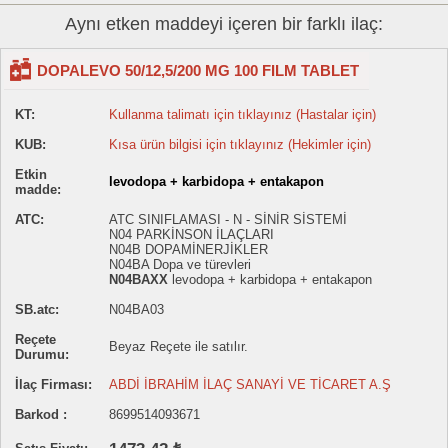
Aynı etken maddeyi içeren bir farklı ilaç:
DOPALEVO 50/12,5/200 MG 100 FILM TABLET
KT:
Kullanma talimatı için tıklayınız (Hastalar için)
KUB:
Kısa ürün bilgisi için tıklayınız (Hekimler için)
Etkin
levodopa + karbidopa + entakapon
madde:
ATC:
ATC SINIFLAMASI - N - SİNİR SİSTEMİ
N04 PARKİNSON İLAÇLARI
N04B DOPAMİNERJİKLER
N04BA Dopa ve türevleri
N04BAXX
levodopa + karbidopa + entakapon
SB.atc:
N04BA03
Reçete
Beyaz Reçete ile satılır.
Durumu:
İlaç Firması:
ABDİ İBRAHİM İLAÇ SANAYİ VE TİCARET A.Ş
Barkod :
8699514093671