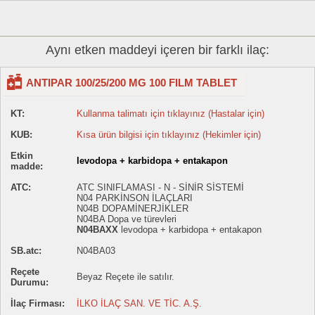
Aynı etken maddeyi içeren bir farklı ilaç:
ANTIPAR 100/25/200 MG 100 FILM TABLET
KT:
Kullanma talimatı için tıklayınız (Hastalar için)
KUB:
Kısa ürün bilgisi için tıklayınız (Hekimler için)
Etkin
levodopa + karbidopa + entakapon
madde:
ATC:
ATC SINIFLAMASI - N - SİNİR SİSTEMİ
N04 PARKİNSON İLAÇLARI
N04B DOPAMİNERJİKLER
N04BA Dopa ve türevleri
N04BAXX
levodopa + karbidopa + entakapon
SB.atc:
N04BA03
Reçete
Beyaz Reçete ile satılır.
Durumu:
İlaç Firması:
İLKO İLAÇ SAN. VE TİC. A.Ş.