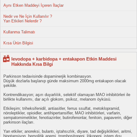
Aynı Etken Maddeyi İçeren İlaçlar
Nedir ve Ne İçin Kullanılır ?
Yan Etkileri Nelerdir ?
Kullanma Talimatı
Kısa Ürün Bilgisi
levodopa + karbidopa + entakapon Etkin Maddesi
Hakkında Kısa Bilgi
Parkinson tedavisinde dopaminerjik kombinasyon.
Düşük dozlarla başlanıp günde maksimum 2000mg entakapon olacak
şekilde.
Kontrendikasyon; aşırı duyarlılık, selektif olamayan MAO inhibitörleri ile
birlikte kullanımı, dar açılı glokom, psikoz, melanom öyküsü.
Etkileşim; triheksifenidil, antiasitler, ferrus ssulfat, metoklopramid,
nöroleptikler, opioidler, antihipertansifler, MAO inhibitörleri, varfarin,
sempatomimetikler, fenotiazinler, butirofenonlar, fenitoin, papaverin, diğer
parkinson ilaçları.
Yan etkiler; anoreksi, bulantı, iştahsızlık, diyare, tad değişiklikleri, aritmi,
hipotansiyon, hemolitik anemi, trombositopeni, lökopeni, istem dışı