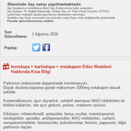
Sitemizde ilaç satışı yapılmamaktadır.
İlaç fiyatlarının belirtilmesi Akılcı İlaç Kullanımına katkı amaçlıdır.
İlaç fiyatları TC Sağlık Bakanlığı Türkiye İlaç ve Tıbbi Cihaz Kurumu (TİTCK)
tarafından haftalık olarak yayınlanan listelerden alınmıştır.
Belirtilen ilaç fiyatı eczaneler için önerilen satış fiyatı olup değişkenlik gösterebilir.
Fiyatlar güncellenmemiş olabilir.
Son
1 Ağustos 2026
Güncelleme:
Paylaş:
levodopa + karbidopa + entakapon Etkin Maddesi
Hakkında Kısa Bilgi
Parkinson tedavisinde dopaminerjik kombinasyon.
Düşük dozlarla başlanıp günde maksimum 2000mg entakapon olacak
şekilde.
Kontrendikasyon; aşırı duyarlılık, selektif olamayan MAO inhibitörleri ile
birlikte kullanımı, dar açılı glokom, psikoz, melanom öyküsü.
Etkileşim; triheksifenidil, antiasitler, ferrus ssulfat, metoklopramid,
nöroleptikler, opioidler, antihipertansifler, MAO inhibitörleri, varfarin,
sempatomimetikler, fenotiazinler, butirofenonlar, fenitoin, papaverin, diğer
parkinson ilaçları.