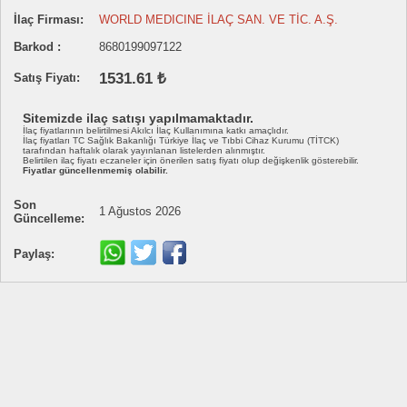
İlaç Firması:
WORLD MEDICINE İLAÇ SAN. VE TİC. A.Ş.
Barkod :
8680199097122
1531.61 ₺
Satış Fiyatı:
Sitemizde ilaç satışı yapılmamaktadır.
İlaç fiyatlarının belirtilmesi Akılcı İlaç Kullanımına katkı amaçlıdır.
İlaç fiyatları TC Sağlık Bakanlığı Türkiye İlaç ve Tıbbi Cihaz Kurumu (TİTCK)
tarafından haftalık olarak yayınlanan listelerden alınmıştır.
Belirtilen ilaç fiyatı eczaneler için önerilen satış fiyatı olup değişkenlik gösterebilir.
Fiyatlar güncellenmemiş olabilir.
Son
1 Ağustos 2026
Güncelleme:
Paylaş: