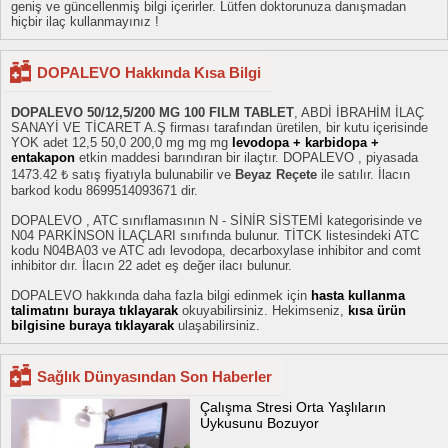
geniş ve güncellenmiş bilgi içerirler. Lütfen doktorunuza danışmadan
hiçbir ilaç kullanmayınız !
DOPALEVO Hakkında Kısa Bilgi
DOPALEVO 50/12,5/200 MG 100 FILM TABLET
, ABDİ İBRAHİM İLAÇ
SANAYİ VE TİCARET A.Ş firması tarafından üretilen, bir kutu içerisinde
YOK adet 12,5 50,0 200,0 mg mg mg
levodopa + karbidopa +
entakapon
etkin maddesi barındıran bir ilaçtır. DOPALEVO , piyasada
1473.42 ₺ satış fiyatıyla bulunabilir ve
Beyaz Reçete
ile satılır. İlacın
barkod kodu 8699514093671 dir.
DOPALEVO , ATC sınıflamasının N - SİNİR SİSTEMİ kategorisinde ve
N04 PARKİNSON İLAÇLARI sınıfında bulunur. TİTCK listesindeki ATC
kodu N04BA03 ve ATC adı levodopa, decarboxylase inhibitor and comt
inhibitor dır. İlacın 22 adet eş değer ilacı bulunur.
DOPALEVO hakkında daha fazla bilgi edinmek için
hasta kullanma
talimatını buraya tıklayarak
okuyabilirsiniz. Hekimseniz,
kısa ürün
bilgisine buraya tıklayarak
ulaşabilirsiniz.
Sağlık Dünyasından Son Haberler
Çalışma Stresi Orta Yaşlıların
Uykusunu Bozuyor