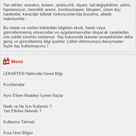
Yan etkiler; anoreksi, bulantı, iştahsızlık, diyare, tad değişiklikleri, aritmi,
hipotansiyon, hemolitik anemi, trombositopeni, lökopeni, istem dışı
hareketler, karaciğer böbrek fonksiyonlarında bozulma, allerjik
reaksiyonlar...
Bu sitede ve verilen linklerdeki bilgilerin eksik, hatalı veya
güncellenmemiş olmasından ve uygulanmasından oluşacak zararlardan
site sahibi sorumlu tutulamaz. İlaç kutusunda bulunan prospektüsler daha
geniş ve güncellenmiş bilgi içerirler. Lütfen doktorunuza danışmadan
hiçbir ilaç kullanmayınız !
Menü
LEKARTEN Hakkında Genel Bilgi
Kısıtlamalar
Aynı Etken Maddeyi İçeren İlaçlar
Nedir ve Ne İçin Kullanılır ?
Yan Etkileri Nelerdir ?
Kullanma Talimatı
Kısa Ürün Bilgisi