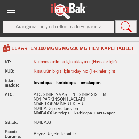
LEKARTEN 100 MG/25 MG/200 MG FİLM KAPLI TABLET
KT:
Kullanma talimatı için tıklayınız (Hastalar için)
KUB:
Kısa ürün bilgisi için tıklayınız (Hekimler için)
Etkin
levodopa + karbidopa + entakapon
madde:
ATC:
ATC SINIFLAMASI - N - SİNİR SİSTEMİ
N04 PARKİNSON İLAÇLARI
N04B DOPAMİNERJİKLER
N04BA Dopa ve türevleri
N04BAXX
levodopa + karbidopa + entakapon
SB.atc:
N04BA03
Reçete
Beyaz Reçete ile satılır.
Durumu: