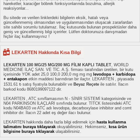
hareketler, karaciğer böbrek fonksiyonlarında bozulma, allerjik
reaksiyonlar...
Bu sitede ve verilen linklerdeki bilgilerin eksik, hatalı veya
güncellenmemiş olmasından ve uygulanmasından oluşacak zararlardan
site sahibi sorumlu tutulamaz. İlaç kutusunda bulunan prospektüsler daha
geniş ve güncellenmiş bilgi içerirler. Lütfen doktorunuza danışmadan
hiçbir ilaç kullanmayınız !
LEKARTEN Hakkında Kısa Bilgi
LEKARTEN 100 MG/25 MG/200 MG FİLM KAPLI TABLET
, WORLD
MEDICINE İLAÇ SAN. VE TİC. A.Ş. firması tarafından üretilen, bir kutu
içerisinde YOK adet 25,0 100,0 200,0 mg mg mg
levodopa + karbidopa
+ entakapon
etkin maddesi barındıran bir ilaçtır. LEKARTEN , piyasada
1531.61 ₺ satış fiyatıyla bulunabilir ve
Beyaz Reçete
ile satılır. İlacın
barkod kodu 8680199097122 dir.
LEKARTEN , ATC sınıflamasının N - SİNİR SİSTEMİ kategorisinde ve
N04 PARKİNSON İLAÇLARI sınıfında bulunur. TİTCK listesindeki ATC
kodu N04BA03 ve ATC adı levodopa, decarboxylase inhibitor and comt
inhibitor dır. İlacın 22 adet eş değer ilacı bulunur.
LEKARTEN hakkında daha fazla bilgi edinmek için
hasta kullanma
talimatını buraya tıklayarak
okuyabilirsiniz. Hekimseniz,
kısa ürün
bilgisine buraya tıklayarak
ulaşabilirsiniz.