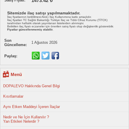
1473.42 ₺
Satış Fiyatı:
Sitemizde ilaç satışı yapılmamaktadır.
İlaç fiyatlarının belirtilmesi Akılcı İlaç Kullanımına katkı amaçlıdır.
İlaç fiyatları TC Sağlık Bakanlığı Türkiye İlaç ve Tıbbi Cihaz Kurumu (TİTCK)
tarafından haftalık olarak yayınlanan listelerden alınmıştır.
Belirtilen ilaç fiyatı eczaneler için önerilen satış fiyatı olup değişkenlik gösterebilir.
Fiyatlar güncellenmemiş olabilir.
Son
1 Ağustos 2026
Güncelleme:
Paylaş:
Menü
DOPALEVO Hakkında Genel Bilgi
Kısıtlamalar
Aynı Etken Maddeyi İçeren İlaçlar
Nedir ve Ne İçin Kullanılır ?
Yan Etkileri Nelerdir ?