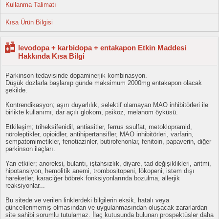
Kullanma Talimatı
Kısa Ürün Bilgisi
levodopa + karbidopa + entakapon Etkin Maddesi
Hakkında Kısa Bilgi
Parkinson tedavisinde dopaminerjik kombinasyon.
Düşük dozlarla başlanıp günde maksimum 2000mg entakapon olacak
şekilde.
Kontrendikasyon; aşırı duyarlılık, selektif olamayan MAO inhibitörleri ile
birlikte kullanımı, dar açılı glokom, psikoz, melanom öyküsü.
Etkileşim; triheksifenidil, antiasitler, ferrus ssulfat, metoklopramid,
nöroleptikler, opioidler, antihipertansifler, MAO inhibitörleri, varfarin,
sempatomimetikler, fenotiazinler, butirofenonlar, fenitoin, papaverin, diğer
parkinson ilaçları.
Yan etkiler; anoreksi, bulantı, iştahsızlık, diyare, tad değişiklikleri, aritmi,
hipotansiyon, hemolitik anemi, trombositopeni, lökopeni, istem dışı
hareketler, karaciğer böbrek fonksiyonlarında bozulma, allerjik
reaksiyonlar...
Bu sitede ve verilen linklerdeki bilgilerin eksik, hatalı veya
güncellenmemiş olmasından ve uygulanmasından oluşacak zararlardan
site sahibi sorumlu tutulamaz. İlaç kutusunda bulunan prospektüsler daha