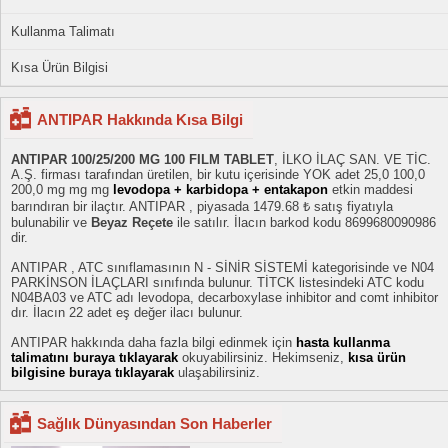
Kullanma Talimatı
Kısa Ürün Bilgisi
ANTIPAR Hakkında Kısa Bilgi
ANTIPAR 100/25/200 MG 100 FILM TABLET
, İLKO İLAÇ SAN. VE TİC.
A.Ş. firması tarafından üretilen, bir kutu içerisinde YOK adet 25,0 100,0
200,0 mg mg mg
levodopa + karbidopa + entakapon
etkin maddesi
barındıran bir ilaçtır. ANTIPAR , piyasada 1479.68 ₺ satış fiyatıyla
bulunabilir ve
Beyaz Reçete
ile satılır. İlacın barkod kodu 8699680090986
dir.
ANTIPAR , ATC sınıflamasının N - SİNİR SİSTEMİ kategorisinde ve N04
PARKİNSON İLAÇLARI sınıfında bulunur. TİTCK listesindeki ATC kodu
N04BA03 ve ATC adı levodopa, decarboxylase inhibitor and comt inhibitor
dır. İlacın 22 adet eş değer ilacı bulunur.
ANTIPAR hakkında daha fazla bilgi edinmek için
hasta kullanma
talimatını buraya tıklayarak
okuyabilirsiniz. Hekimseniz,
kısa ürün
bilgisine buraya tıklayarak
ulaşabilirsiniz.
Sağlık Dünyasından Son Haberler