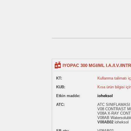
IYOPAC 300 MGI/ML I.A./I.V./
KT:
Kullanma talimatı içi
KUB:
Kısa ürün bilgisi içi
Etkin madde:
ioheksol
ATC:
ATC SINIFLAMASI -
V08 CONTRAST M
V08A X-RAY CONT
V08AB Watersoluble
V08AB02
ioheksol
SB.atc:
V08AB02