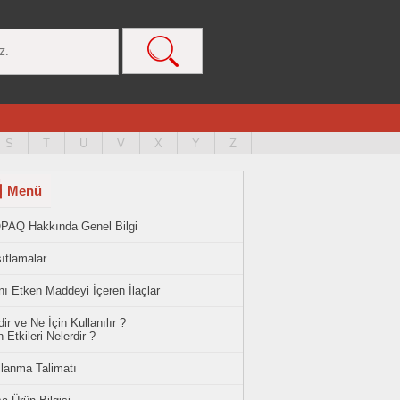
S
T
U
V
X
Y
Z
Menü
PAQ Hakkında Genel Bilgi
ıtlamalar
ı Etken Maddeyi İçeren İlaçlar
ir ve Ne İçin Kullanılır ?
 Etkileri Nelerdir ?
llanma Talimatı