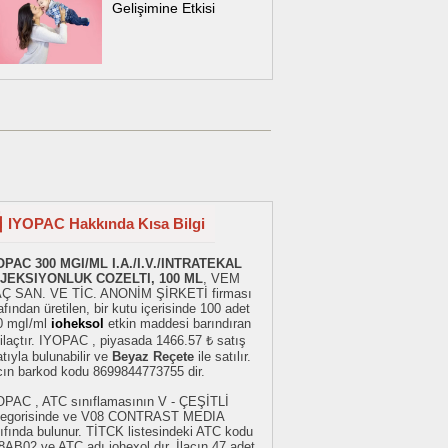
Gelişimine Etkisi
IYOPAC Hakkında Kısa Bilgi
OPAC 300 MGI/ML I.A./I.V./INTRATEKAL
JEKSIYONLUK COZELTI, 100 ML
, VEM
AÇ SAN. VE TİC. ANONİM ŞİRKETİ firması
afından üretilen, bir kutu içerisinde 100 adet
0 mgI/ml
ioheksol
etkin maddesi barındıran
 ilaçtır. IYOPAC , piyasada 1466.57 ₺ satış
atıyla bulunabilir ve
Beyaz Reçete
ile satılır.
acın barkod kodu 8699844773755 dir.
OPAC , ATC sınıflamasının V - ÇEŞİTLİ
tegorisinde ve V08 CONTRAST MEDIA
ıfında bulunur. TİTCK listesindeki ATC kodu
AB02 ve ATC adı iohexol dır. İlacın 47 adet