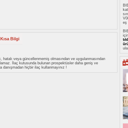
BI
ka
sın
V08
eş 
BI
içi
Kısa Bilgi
tı
ür
ula
eksik, hatalı veya güncellenmemiş olmasından ve uygulanmasından
tulamaz. İlaç kutusunda bulunan prospektüsler daha geniş ve
uza danışmadan hiçbir ilaç kullanmayınız !