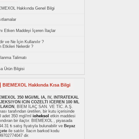
EMEXOL Hakkında Genel Bilgi
ıtlamalar
ı Etken Maddeyi İçeren İlaçlar
ir ve Ne İçin Kullanılır ?
 Etkileri Nelerdir ?
llanma Talimatı
a Ürün Bilgisi
BIEMEXOL Hakkında Kısa Bilgi
EMEXOL 350 MGI/ML IA, IV, INTRATEKAL
JEKSIYON ICIN COZELTI ICEREN 100 ML
FLAKON
, BİEM İLAÇ SAN. VE TİC. A.Ş.
ması tarafından üretilen, bir kutu içerisinde
0 adet 350 mgI/ml
ioheksol
etkin maddesi
ındıran bir ilaçtır. BIEMEXOL , piyasada
4.31 ₺ satış fiyatıyla bulunabilir ve
Beyaz
çete
ile satılır. İlacın barkod kodu
99702774047 dir.