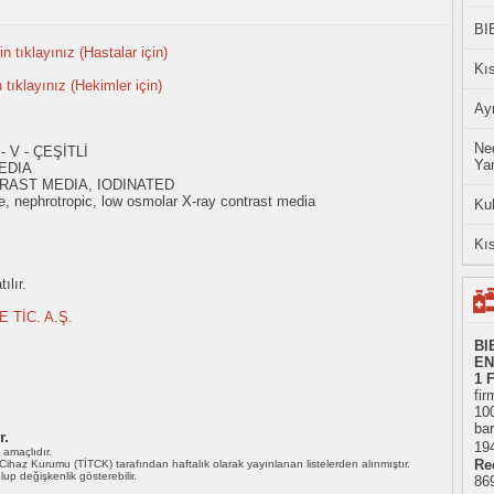
BI
n tıklayınız (Hastalar için)
Kıs
n tıklayınız (Hekimler için)
Ayn
Ned
 V - ÇEŞİTLİ
Yan
EDIA
RAST MEDIA, IODINATED
, nephrotropic, low osmolar X-ray contrast media
Ku
Kıs
ılır.
 TİC. A.Ş.
BI
EN
1 
fir
10
bar
r.
194
ı amaçlıdır.
Re
i Cihaz Kurumu (TİTCK) tarafından haftalık olarak yayınlanan listelerden alınmıştır.
 olup değişkenlik gösterebilir.
86