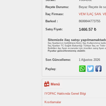
Reçete Durumu:
Beyaz Reçete ile sat
İlaç Firması:
VEM İLAÇ SAN. V
Barkod :
8699844773755
1466.57 ₺
Satış Fiyatı:
Sitemizde ilaç satışı yapılmamaktadı
İlaç fiyatlarının belirtilmesi Akılcı İlaç Kullanımına katk
İlaç fiyatları TC Sağlık Bakanlığı Türkiye İlaç ve Tıbb
Belirtilen ilaç fiyatı eczaneler için önerilen satış fiyatı
Fiyatlar güncellenmemiş olabilir.
Son Güncelleme:
1 Ağustos 2026
Paylaş:
Menü
IYOPAC Hakkında Genel Bilgi
Kısıtlamalar