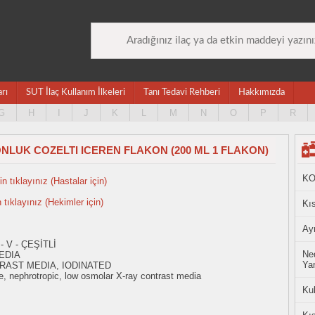
arı
SUT İlaç Kullanım İlkeleri
Tanı Tedavi Rehberi
Hakkımızda
G
H
I
J
K
L
M
N
O
P
R
ONLUK COZELTI ICEREN FLAKON (200 ML 1 FLAKON)
KO
n tıklayınız (Hastalar için)
n tıklayınız (Hekimler için)
Kıs
Ayn
 V - ÇEŞİTLİ
Ned
EDIA
Yan
RAST MEDIA, IODINATED
, nephrotropic, low osmolar X-ray contrast media
Ku