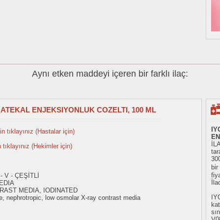
Aynı etken maddeyi içeren bir farklı ilaç:
INTRATEKAL ENJEKSIYONLUK COZELTI, 100 ML
IY
n tıklayınız (Hastalar için)
EN
İL
n tıklayınız (Hekimler için)
tar
30
bir
fiy
 V - ÇEŞİTLİ
İl
EDIA
RAST MEDIA, IODINATED
IY
, nephrotropic, low osmolar X-ray contrast media
ka
sın
V08