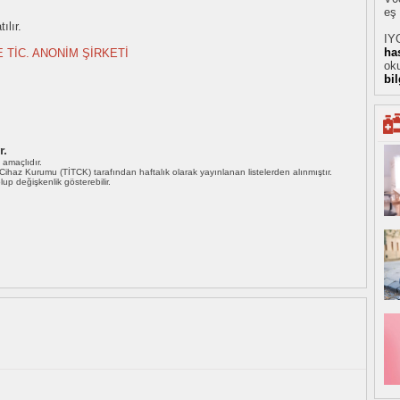
eş 
ılır.
IY
ha
E TİC. ANONİM ŞİRKETİ
oku
bi
r.
ı amaçlıdır.
i Cihaz Kurumu (TİTCK) tarafından haftalık olarak yayınlanan listelerden alınmıştır.
 olup değişkenlik gösterebilir.