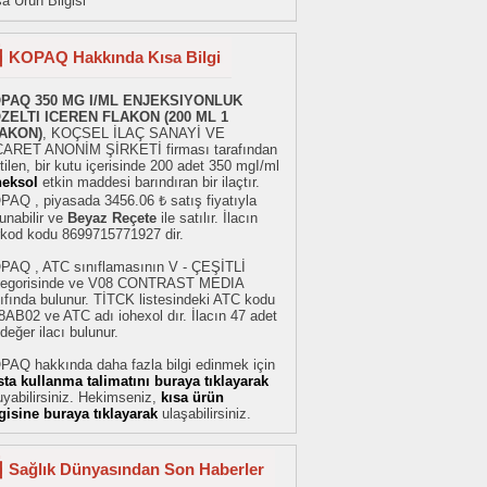
a Ürün Bilgisi
KOPAQ Hakkında Kısa Bilgi
PAQ 350 MG I/ML ENJEKSIYONLUK
ZELTI ICEREN FLAKON (200 ML 1
AKON)
, KOÇSEL İLAÇ SANAYİ VE
CARET ANONİM ŞİRKETİ firması tarafından
tilen, bir kutu içerisinde 200 adet 350 mgI/ml
heksol
etkin maddesi barındıran bir ilaçtır.
PAQ , piyasada 3456.06 ₺ satış fiyatıyla
unabilir ve
Beyaz Reçete
ile satılır. İlacın
rkod kodu 8699715771927 dir.
PAQ , ATC sınıflamasının V - ÇEŞİTLİ
tegorisinde ve V08 CONTRAST MEDIA
ıfında bulunur. TİTCK listesindeki ATC kodu
AB02 ve ATC adı iohexol dır. İlacın 47 adet
değer ilacı bulunur.
PAQ hakkında daha fazla bilgi edinmek için
sta kullanma talimatını buraya tıklayarak
yabilirsiniz. Hekimseniz,
kısa ürün
lgisine buraya tıklayarak
ulaşabilirsiniz.
Sağlık Dünyasından Son Haberler