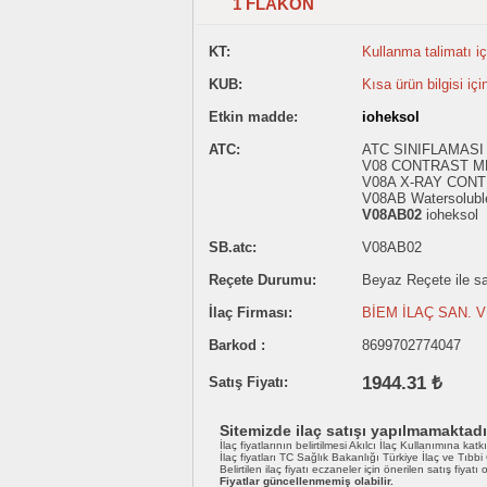
1 FLAKON
KT:
Kullanma talimatı içi
KUB:
Kısa ürün bilgisi içi
Etkin madde:
ioheksol
ATC:
ATC SINIFLAMASI -
V08 CONTRAST M
V08A X-RAY CONT
V08AB Watersoluble
V08AB02
ioheksol
SB.atc:
V08AB02
Reçete Durumu:
Beyaz Reçete ile sat
İlaç Firması:
BİEM İLAÇ SAN. VE
Barkod :
8699702774047
1944.31 ₺
Satış Fiyatı:
Sitemizde ilaç satışı yapılmamaktadı
İlaç fiyatlarının belirtilmesi Akılcı İlaç Kullanımına katk
İlaç fiyatları TC Sağlık Bakanlığı Türkiye İlaç ve Tıbb
Belirtilen ilaç fiyatı eczaneler için önerilen satış fiyatı
Fiyatlar güncellenmemiş olabilir.