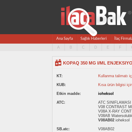
Ana Sayfa
Sağlık Haberleri
İlaç Firmal
A
B
C
D
E
F
KOPAQ 350 MG I/ML ENJEKSIY
KT:
Kullanma talimatı içi
KUB:
Kısa ürün bilgisi içi
Etkin madde:
ioheksol
ATC:
ATC SINIFLAMASI -
V08 CONTRAST M
V08A X-RAY CONT
V08AB Watersoluble
V08AB02
ioheksol
SB.atc:
V08AB02