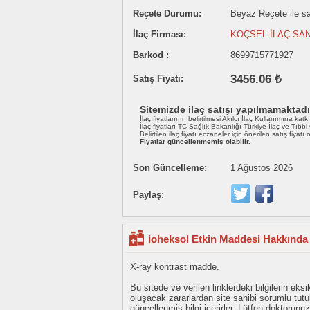
Reçete Durumu:
Beyaz Reçete ile sat
İlaç Firması:
KOÇSEL İLAÇ SAN
Barkod :
8699715771927
3456.06 ₺
Satış Fiyatı:
Sitemizde ilaç satışı yapılmamaktadı
İlaç fiyatlarının belirtilmesi Akılcı İlaç Kullanımına katk
İlaç fiyatları TC Sağlık Bakanlığı Türkiye İlaç ve Tıbb
Belirtilen ilaç fiyatı eczaneler için önerilen satış fiyatı
Fiyatlar güncellenmemiş olabilir.
Son Güncelleme:
1 Ağustos 2026
Paylaş:
ioheksol Etkin Maddesi Hakkında 
X-ray kontrast madde.
Bu sitede ve verilen linklerdeki bilgilerin 
oluşacak zararlardan site sahibi sorumlu tu
güncellenmiş bilgi içerirler. Lütfen doktorun