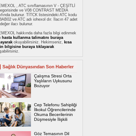
EMEXOL , ATC sınıflamasının V - ÇEŞİTLİ
tegorisinde ve V08 CONTRAST MEDIA
ıfında bulunur. TİTCK listesindeki ATC kodu
AB02 ve ATC adı iohexol dır. İlacın 47 adet
değer ilacı bulunur.
EMEXOL hakkında daha fazla bilgi edinmek
n
hasta kullanma talimatını buraya
klayarak
okuyabilirsiniz. Hekimseniz,
kısa
ün bilgisine buraya tıklayarak
şabilirsiniz.
Sağlık Dünyasından Son Haberler
Çalışma Stresi Orta
Yaşlıların Uykusunu
Bozuyor
Cep Telefonu Sahipliği
İlkokul Öğrencilerinde
Okuma Becerilerinin
Düşmesiyle İlişkili
Göz Temasının Dil