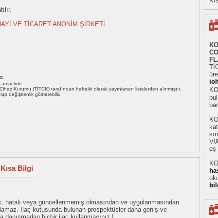
Kıs
ılır.
AYİ VE TİCARET ANONİM ŞİRKETİ
KO
CO
FL
Tİ
üre
r.
io
ı amaçlıdır.
i Cihaz Kurumu (TİTCK) tarafından haftalık olarak yayınlanan listelerden alınmıştır.
KO
 olup değişkenlik gösterebilir.
bul
ba
KO
ka
sın
V08
eş 
KO
Kısa Bilgi
ha
oku
bi
eksik, hatalı veya güncellenmemiş olmasından ve uygulanmasından
tulamaz. İlaç kutusunda bulunan prospektüsler daha geniş ve
uza danışmadan hiçbir ilaç kullanmayınız !