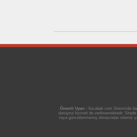
Önemli Uyarı :
İlacabak.com Sitemizde ilaç
danışma hizmeti de verilmemektedir. Sitede ye
veya güncellenmemiş olmasından sitemiz yasal