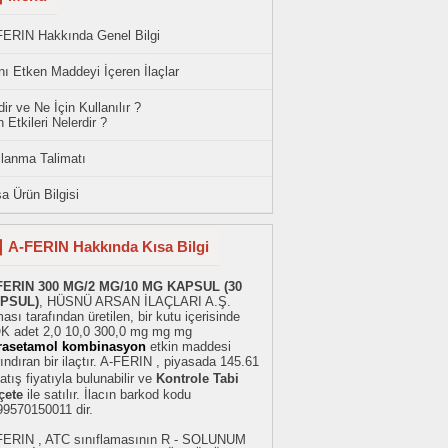
FERIN Hakkında Genel Bilgi
ı Etken Maddeyi İçeren İlaçlar
ir ve Ne İçin Kullanılır ?
 Etkileri Nelerdir ?
llanma Talimatı
a Ürün Bilgisi
A-FERIN Hakkında Kısa Bilgi
FERIN 300 MG/2 MG/10 MG KAPSUL (30
PSUL)
, HÜSNÜ ARSAN İLAÇLARI A.Ş.
ması tarafından üretilen, bir kutu içerisinde
K adet 2,0 10,0 300,0 mg mg mg
rasetamol kombinasyon
etkin maddesi
ındıran bir ilaçtır. A-FERIN , piyasada 145.61
atış fiyatıyla bulunabilir ve
Kontrole Tabi
çete
ile satılır. İlacın barkod kodu
99570150011 dir.
FERIN , ATC sınıflamasının R - SOLUNUM