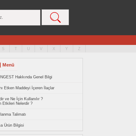
S
T
U
V
X
Y
Z
Menü
NGEST Hakkında Genel Bilgi
ı Etken Maddeyi İçeren İlaçlar
ir ve Ne İçin Kullanılır ?
 Etkileri Nelerdir ?
llanma Talimatı
a Ürün Bilgisi