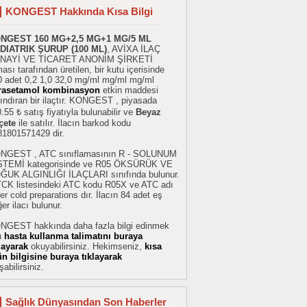
KONGEST Hakkında Kısa Bilgi
NGEST 160 MG+2,5 MG+1 MG/5 ML
DIATRIK ŞURUP (100 ML)
, AVİXA İLAÇ
NAYİ VE TİCARET ANONİM ŞİRKETİ
ması tarafından üretilen, bir kutu içerisinde
0 adet 0,2 1,0 32,0 mg/ml mg/ml mg/ml
rasetamol kombinasyon
etkin maddesi
ındıran bir ilaçtır. KONGEST , piyasada
.55 ₺ satış fiyatıyla bulunabilir ve
Beyaz
çete
ile satılır. İlacın barkod kodu
81801571429 dir.
NGEST , ATC sınıflamasının R - SOLUNUM
STEMİ kategorisinde ve R05 ÖKSÜRÜK VE
ĞUK ALGINLIĞI İLAÇLARI sınıfında bulunur.
TCK listesindeki ATC kodu R05X ve ATC adı
er cold preparations dır. İlacın 84 adet eş
er ilacı bulunur.
NGEST hakkında daha fazla bilgi edinmek
n
hasta kullanma talimatını buraya
klayarak
okuyabilirsiniz. Hekimseniz,
kısa
ün bilgisine buraya tıklayarak
şabilirsiniz.
Sağlık Dünyasından Son Haberler