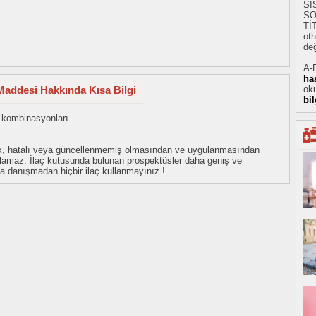
Sİ
SO
Tİ
oth
değ
A-
ha
addesi Hakkında Kısa Bilgi
oku
bi
l kombinasyonları.
eksik, hatalı veya güncellenmemiş olmasından ve uygulanmasından
tulamaz. İlaç kutusunda bulunan prospektüsler daha geniş ve
uza danışmadan hiçbir ilaç kullanmayınız !