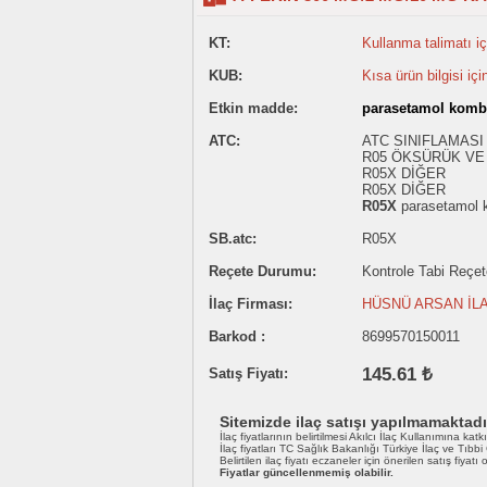
KT:
Kullanma talimatı içi
KUB:
Kısa ürün bilgisi içi
Etkin madde:
parasetamol komb
ATC:
ATC SINIFLAMASI
R05 ÖKSÜRÜK VE 
R05X DİĞER
R05X DİĞER
R05X
parasetamol 
SB.atc:
R05X
Reçete Durumu:
Kontrole Tabi Reçete 
İlaç Firması:
HÜSNÜ ARSAN İLA
Barkod :
8699570150011
145.61 ₺
Satış Fiyatı:
Sitemizde ilaç satışı yapılmamaktadı
İlaç fiyatlarının belirtilmesi Akılcı İlaç Kullanımına katk
İlaç fiyatları TC Sağlık Bakanlığı Türkiye İlaç ve Tıbb
Belirtilen ilaç fiyatı eczaneler için önerilen satış fiyatı
Fiyatlar güncellenmemiş olabilir.