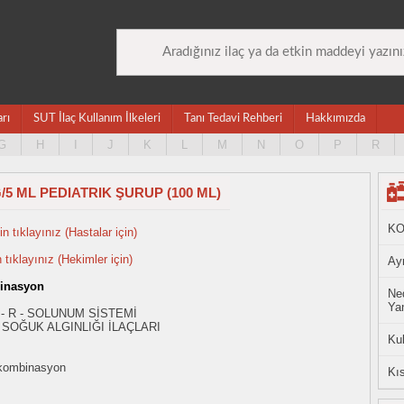
arı
SUT İlaç Kullanım İlkeleri
Tanı Tedavi Rehberi
Hakkımızda
G
H
I
J
K
L
M
N
O
P
R
5 ML PEDIATRIK ŞURUP (100 ML)
KO
n tıklayınız (Hastalar için)
n tıklayınız (Hekimler için)
Ayn
inasyon
Ned
Yan
 - R - SOLUNUM SİSTEMİ
SOĞUK ALGINLIĞI İLAÇLARI
Ku
kombinasyon
Kıs