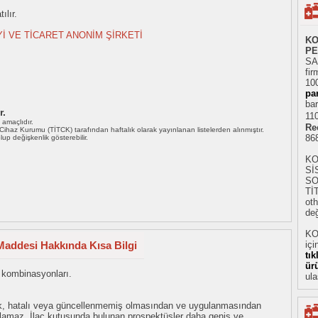
ılır.
Yİ VE TİCARET ANONİM ŞİRKETİ
KO
PE
SA
fir
10
pa
bar
r.
110
ı amaçlıdır.
Re
i Cihaz Kurumu (TİTCK) tarafından haftalık olarak yayınlanan listelerden alınmıştır.
86
 olup değişkenlik gösterebilir.
KO
Sİ
SO
Tİ
oth
değ
KO
addesi Hakkında Kısa Bilgi
içi
tı
ür
l kombinasyonları.
ula
eksik, hatalı veya güncellenmemiş olmasından ve uygulanmasından
tulamaz. İlaç kutusunda bulunan prospektüsler daha geniş ve