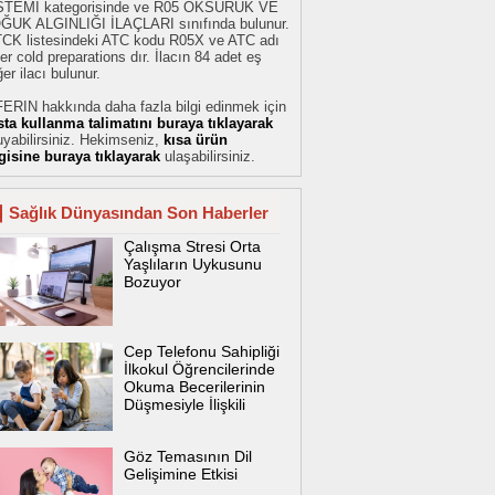
STEMİ kategorisinde ve R05 ÖKSÜRÜK VE
ĞUK ALGINLIĞI İLAÇLARI sınıfında bulunur.
TCK listesindeki ATC kodu R05X ve ATC adı
er cold preparations dır. İlacın 84 adet eş
er ilacı bulunur.
FERIN hakkında daha fazla bilgi edinmek için
sta kullanma talimatını buraya tıklayarak
yabilirsiniz. Hekimseniz,
kısa ürün
lgisine buraya tıklayarak
ulaşabilirsiniz.
Sağlık Dünyasından Son Haberler
Çalışma Stresi Orta
Yaşlıların Uykusunu
Bozuyor
Cep Telefonu Sahipliği
İlkokul Öğrencilerinde
Okuma Becerilerinin
Düşmesiyle İlişkili
Göz Temasının Dil
Gelişimine Etkisi