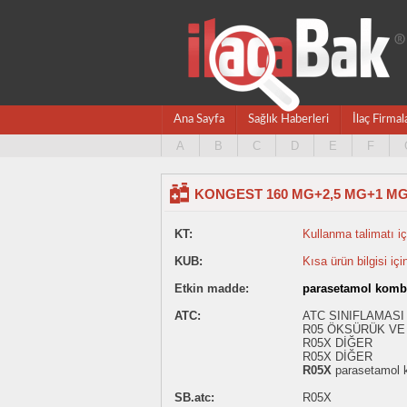
Ana Sayfa
Sağlık Haberleri
İlaç Firmal
A
B
C
D
E
F
KONGEST 160 MG+2,5 MG+1 MG/
KT:
Kullanma talimatı içi
KUB:
Kısa ürün bilgisi içi
Etkin madde:
parasetamol komb
ATC:
ATC SINIFLAMASI
R05 ÖKSÜRÜK VE 
R05X DİĞER
R05X DİĞER
R05X
parasetamol 
SB.atc:
R05X