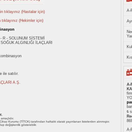
A-
n tıklayınız (Hastalar için)
n tıklayınız (Hekimler için)
Ayn
inasyon
Ned
Yan
 - R - SOLUNUM SİSTEMİ
SOĞUK ALGINLIĞI İLAÇLARI
Ku
kombinasyon
Kıs
ile satılır.
ÇLARI A.Ş.
A-
KA
fir
YO
pa
bar
₺ s
r.
Re
ı amaçlıdır.
86
i Cihaz Kurumu (TİTCK) tarafından haftalık olarak yayınlanan listelerden alınmıştır.
 olup değişkenlik gösterebilir.
A-