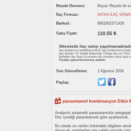
Reçete Durumu:
Beyaz Reçete ile sat
İlaç Firması:
AVİXA İLAÇ SANA
Barkod :
8681801571429
110.55 ₺
Satış Fiyatı:
Sitemizde ilaç satışı yapılmamaktadı
İlaç fiyatlarının belirtilmesi Akılcı İlaç Kullanımına katk
İlaç fiyatları TC Sağlık Bakanlığı Türkiye İlaç ve Tıbb
Belirtilen ilaç fiyatı eczaneler için önerilen satış fiyatı
Fiyatlar güncellenmemiş olabilir.
Son Güncelleme:
1 Ağustos 2026
Paylaş:
parasetamol kombinasyon Etkin M
Analjezik antipiretik parasetamolün antigripa
Doz içerdiği parasetamole göre ayarlanmalı.
Bu sitede ve verilen linklerdeki bilgilerin 
oluşacak zararlardan site sahibi sorumlu tu