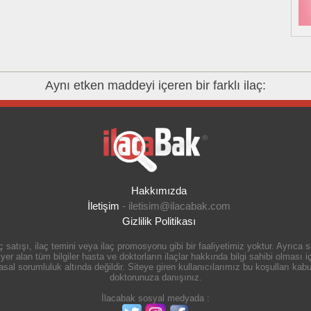
Aynı etken maddeyi içeren bir farklı ilaç:
Hakkımızda
İletişim
-
iletisim@ilacabak.com
Gizlilik Politikası
 satışı, ilaç temini veya ilaç promosyonu gibi bir faaliyetimiz yoktur. Ayrıca
r alan tüm bilgiler hasta ve doktorların ilaçlar hakkında bilgi sahibi olması içi
 sorumluluk altında değildir. Siteye giren kullanıcılarımız bu koşulları kabul
doktorunuza danışınız.
İlacabak sosyal medyada :