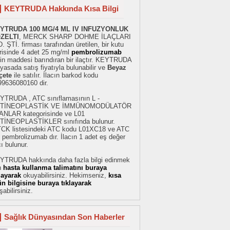
KEYTRUDA Hakkında Kısa Bilgi
YTRUDA 100 MG/4 ML IV INFUZYONLUK
ZELTI
, MERCK SHARP DOHME İLAÇLARI
. ŞTİ. firması tarafından üretilen, bir kutu
erisinde 4 adet 25 mg/ml
pembrolizumab
in maddesi barındıran bir ilaçtır. KEYTRUDA
iyasada satış fiyatıyla bulunabilir ve
Beyaz
çete
ile satılır. İlacın barkod kodu
99636080160 dir.
YTRUDA , ATC sınıflamasının L -
TİNEOPLASTİK VE İMMÜNOMODÜLATÖR
ANLAR kategorisinde ve L01
TİNEOPLASTİKLER sınıfında bulunur.
TCK listesindeki ATC kodu L01XC18 ve ATC
 pembrolizumab dır. İlacın 1 adet eş değer
cı bulunur.
YTRUDA hakkında daha fazla bilgi edinmek
n
hasta kullanma talimatını buraya
klayarak
okuyabilirsiniz. Hekimseniz,
kısa
ün bilgisine buraya tıklayarak
şabilirsiniz.
Sağlık Dünyasından Son Haberler