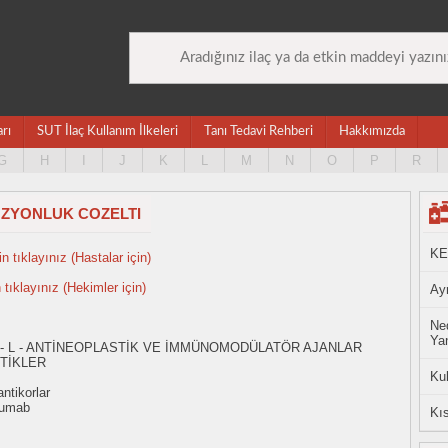
arı
SUT İlaç Kullanım İlkeleri
Tanı Tedavi Rehberi
Hakkımızda
G
H
I
J
K
L
M
N
O
P
R
FUZYONLUK COZELTI
KE
n tıklayınız (Hastalar için)
n tıklayınız (Hekimler için)
Ayn
Ned
Yan
 - L - ANTİNEOPLASTİK VE İMMÜNOMODÜLATÖR AJANLAR
TİKLER
Ku
ntikorlar
zumab
Kıs