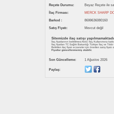
Reçete Durumu:
Beyaz Reçete ile sat
İlaç Firması:
MERCK SHARP DOH
Barkod :
8699636080160
Satış Fiyatı:
Mevcut değil
Sitemizde ilaç satışı yapılmamaktadı
İlaç fiyatlarının belirtilmesi Akılcı İlaç Kullanımına katk
İlaç fiyatları TC Sağlık Bakanlığı Türkiye İlaç ve Tıbb
Belirtilen ilaç fiyatı eczaneler için önerilen satış fiyatı
Fiyatlar güncellenmemiş olabilir.
Son Güncelleme:
1 Ağustos 2026
Paylaş: