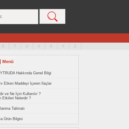
S
T
U
V
X
Y
Z
Menü
YTRUDA Hakkında Genel Bilgi
ı Etken Maddeyi İçeren İlaçlar
ir ve Ne İçin Kullanılır ?
 Etkileri Nelerdir ?
llanma Talimatı
a Ürün Bilgisi