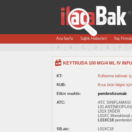
Ana Sayfa
Sağlık Haberleri
İlaç Firmal
A
B
C
D
E
F
KEYTRUDA 100 MG/4 ML IV IN
KT:
Kullanma talimatı içi
KUB:
Kısa ürün bilgisi içi
Etkin madde:
pembrolizumab
ATC:
ATC SINIFLAMASI
L01 ANTİNEOPLAS
L01X DİĞER
L01XC Monoklonal a
L01XC18
pembroli
SB.atc:
L01XC18