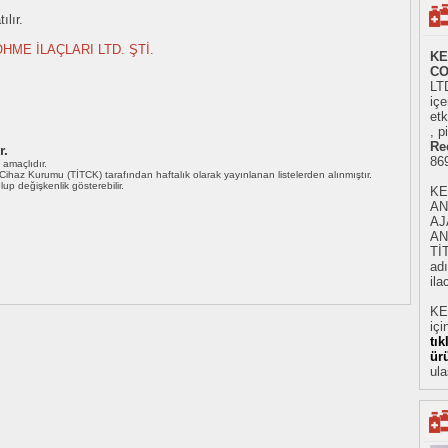
ılır.
ME İLAÇLARI LTD. ŞTİ.
KE
CO
LTD
iç
etk
, p
Re
r.
86
ı amaçlıdır.
i Cihaz Kurumu (TİTCK) tarafından haftalık olarak yayınlanan listelerden alınmıştır.
 olup değişkenlik gösterebilir.
KE
AN
AJ
AN
Tİ
adı
ila
KE
içi
tı
ür
ula