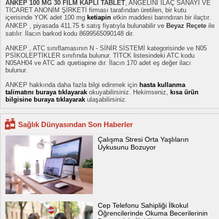
ANKEP 100 MG 30 FILM KAPLI TABLET
, ANGELINI İLAÇ SANAYİ VE
TİCARET ANONİM ŞİRKETİ firması tarafından üretilen, bir kutu
içerisinde YOK adet 100 mg
ketiapin
etkin maddesi barındıran bir ilaçtır.
ANKEP , piyasada 411.75 ₺ satış fiyatıyla bulunabilir ve
Beyaz Reçete
ile
satılır. İlacın barkod kodu 8699565090148 dir.
ANKEP , ATC sınıflamasının N - SİNİR SİSTEMİ kategorisinde ve N05
PSİKOLEPTİKLER sınıfında bulunur. TİTCK listesindeki ATC kodu
N05AH04 ve ATC adı quetiapine dır. İlacın 170 adet eş değer ilacı
bulunur.
ANKEP hakkında daha fazla bilgi edinmek için
hasta kullanma
talimatını buraya tıklayarak
okuyabilirsiniz. Hekimseniz,
kısa ürün
bilgisine buraya tıklayarak
ulaşabilirsiniz.
Sağlık Dünyasından Son Haberler
Çalışma Stresi Orta Yaşlıların
Uykusunu Bozuyor
Cep Telefonu Sahipliği İlkokul
Öğrencilerinde Okuma Becerilerinin