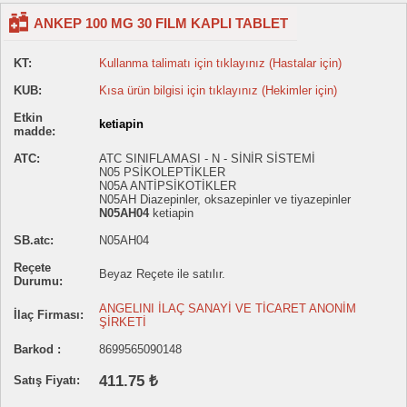
ANKEP 100 MG 30 FILM KAPLI TABLET
KT:
Kullanma talimatı için tıklayınız (Hastalar için)
KUB:
Kısa ürün bilgisi için tıklayınız (Hekimler için)
Etkin
ketiapin
madde:
ATC:
ATC SINIFLAMASI - N - SİNİR SİSTEMİ
N05 PSİKOLEPTİKLER
N05A ANTİPSİKOTİKLER
N05AH Diazepinler, oksazepinler ve tiyazepinler
N05AH04
ketiapin
SB.atc:
N05AH04
Reçete
Beyaz Reçete ile satılır.
Durumu:
ANGELINI İLAÇ SANAYİ VE TİCARET ANONİM
İlaç Firması:
ŞİRKETİ
Barkod :
8699565090148
411.75 ₺
Satış Fiyatı: