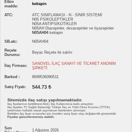
Etkin
ketiapin
madde:
ATC:
ATC SINIFLAMASI - N - SİNİR SİSTEMİ
N05 PSİKOLEPTİKLER
N05A ANTİPSİKOTİKLER
N05AH Diazepinler, oksazepinler ve tiyazepinler
N05AH04
ketiapin
SB.atc:
N05AH04
Reçete
Beyaz Reçete ile satılır.
Durumu:
SANOVEL İLAÇ SANAYİ VE TİCARET ANONİM
İlaç Firması:
ŞİRKETİ
Barkod :
8699536090511
544.73 ₺
Satış Fiyatı:
Sitemizde ilaç satışı yapılmamaktadır.
İlaç fiyatlarının belirtilmesi Akılcı İlaç Kullanımına katkı amaçlıdır.
İlaç fiyatları TC Sağlık Bakanlığı Türkiye İlaç ve Tıbbi Cihaz Kurumu (TİTCK)
tarafından haftalık olarak yayınlanan listelerden alınmıştır.
Belirtilen ilaç fiyatı eczaneler için önerilen satış fiyatı olup değişkenlik gösterebilir.
Fiyatlar güncellenmemiş olabilir.
Son
1 Ağustos 2026