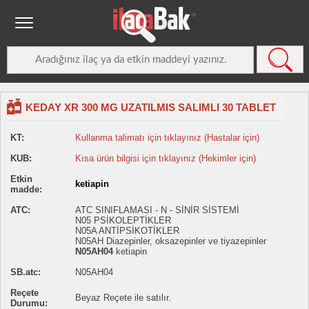
KEDAY XR 300 MG UZATILMIS SALIMLI 30 TABLET
KT:
Kullanma talimatı için tıklayınız (Hastalar için)
KUB:
Kısa ürün bilgisi için tıklayınız (Hekimler için)
Etkin
ketiapin
madde:
ATC:
ATC SINIFLAMASI - N - SİNİR SİSTEMİ
N05 PSİKOLEPTİKLER
N05A ANTİPSİKOTİKLER
N05AH Diazepinler, oksazepinler ve tiyazepinler
N05AH04
ketiapin
SB.atc:
N05AH04
Reçete
Beyaz Reçete ile satılır.
Durumu: