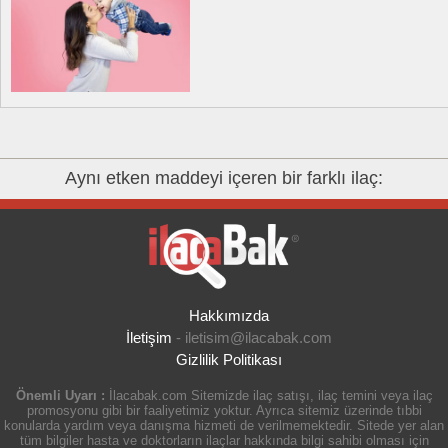
Aynı etken maddeyi içeren bir farklı ilaç:
Hakkımızda
İletişim
-
iletisim@ilacabak.com
Gizlilik Politikası
Önemli Uyarı :
İlacabak.com Sitemizde ilaç satışı, ilaç temini veya ilaç
promosyonu gibi bir faaliyetimiz yoktur. Ayrıca sitemiz üzerinde tıbbi
konularda yardım veya danışma hizmeti de verilmemektedir. Sitede yer alan
tüm bilgiler hasta ve doktorların ilaçlar hakkında bilgi sahibi olması için