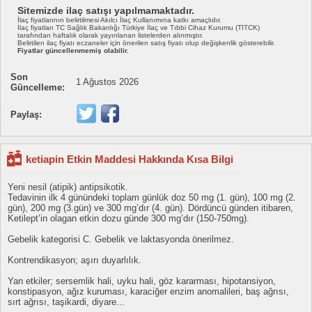
Sitemizde ilaç satışı yapılmamaktadır.
İlaç fiyatlarının belirtilmesi Akılcı İlaç Kullanımına katkı amaçlıdır.
İlaç fiyatları TC Sağlık Bakanlığı Türkiye İlaç ve Tıbbi Cihaz Kurumu (TİTCK)
tarafından haftalık olarak yayınlanan listelerden alınmıştır.
Belirtilen ilaç fiyatı eczaneler için önerilen satış fiyatı olup değişkenlik gösterebilir.
Fiyatlar güncellenmemiş olabilir.
Son
1 Ağustos 2026
Güncelleme:
Paylaş:
ketiapin Etkin Maddesi Hakkında Kısa Bilgi
Yeni nesil (atipik) antipsikotik.
Tedavinin ilk 4 günündeki toplam günlük doz 50 mg (1. gün), 100 mg (2.
gün), 200 mg (3.gün) ve 300 mg’dır (4. gün). Dördüncü günden itibaren,
Ketilept’in olagan etkin dozu günde 300 mg’dır (150-750mg).
Gebelik kategorisi C. Gebelik ve laktasyonda önerilmez.
Kontrendikasyon; aşırı duyarlılık.
Yan etkiler; sersemlik hali, uyku hali, göz kararması, hipotansiyon,
konstipasyon, ağız kuruması, karaciğer enzim anomalileri, baş ağrısı,
sırt ağrısı, taşikardi, diyare...