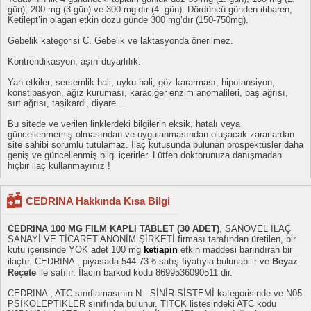
gün), 200 mg (3.gün) ve 300 mg’dır (4. gün). Dördüncü günden itibaren,
Ketilept’in olagan etkin dozu günde 300 mg’dır (150-750mg).
Gebelik kategorisi C. Gebelik ve laktasyonda önerilmez.
Kontrendikasyon; aşırı duyarlılık.
Yan etkiler; sersemlik hali, uyku hali, göz kararması, hipotansiyon,
konstipasyon, ağız kuruması, karaciğer enzim anomalileri, baş ağrısı,
sırt ağrısı, taşikardi, diyare...
Bu sitede ve verilen linklerdeki bilgilerin eksik, hatalı veya
güncellenmemiş olmasından ve uygulanmasından oluşacak zararlardan
site sahibi sorumlu tutulamaz. İlaç kutusunda bulunan prospektüsler daha
geniş ve güncellenmiş bilgi içerirler. Lütfen doktorunuza danışmadan
hiçbir ilaç kullanmayınız !
CEDRINA Hakkında Kısa Bilgi
CEDRINA 100 MG FILM KAPLI TABLET (30 ADET)
, SANOVEL İLAÇ
SANAYİ VE TİCARET ANONİM ŞİRKETİ firması tarafından üretilen, bir
kutu içerisinde YOK adet 100 mg
ketiapin
etkin maddesi barındıran bir
ilaçtır. CEDRINA , piyasada 544.73 ₺ satış fiyatıyla bulunabilir ve
Beyaz
Reçete
ile satılır. İlacın barkod kodu 8699536090511 dir.
CEDRINA , ATC sınıflamasının N - SİNİR SİSTEMİ kategorisinde ve N05
PSİKOLEPTİKLER sınıfında bulunur. TİTCK listesindeki ATC kodu