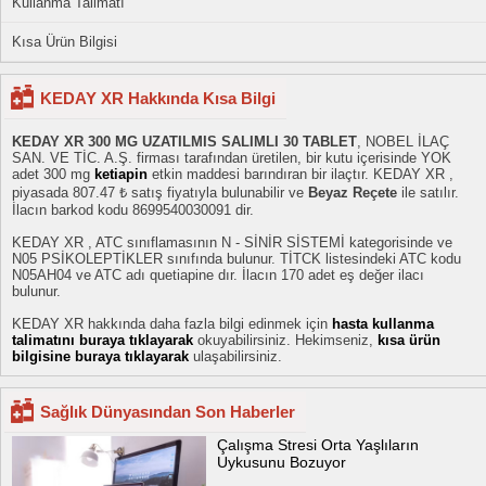
Kullanma Talimatı
Kısa Ürün Bilgisi
KEDAY XR Hakkında Kısa Bilgi
KEDAY XR 300 MG UZATILMIS SALIMLI 30 TABLET
, NOBEL İLAÇ
SAN. VE TİC. A.Ş. firması tarafından üretilen, bir kutu içerisinde YOK
adet 300 mg
ketiapin
etkin maddesi barındıran bir ilaçtır. KEDAY XR ,
piyasada 807.47 ₺ satış fiyatıyla bulunabilir ve
Beyaz Reçete
ile satılır.
İlacın barkod kodu 8699540030091 dir.
KEDAY XR , ATC sınıflamasının N - SİNİR SİSTEMİ kategorisinde ve
N05 PSİKOLEPTİKLER sınıfında bulunur. TİTCK listesindeki ATC kodu
N05AH04 ve ATC adı quetiapine dır. İlacın 170 adet eş değer ilacı
bulunur.
KEDAY XR hakkında daha fazla bilgi edinmek için
hasta kullanma
talimatını buraya tıklayarak
okuyabilirsiniz. Hekimseniz,
kısa ürün
bilgisine buraya tıklayarak
ulaşabilirsiniz.
Sağlık Dünyasından Son Haberler
Çalışma Stresi Orta Yaşlıların
Uykusunu Bozuyor