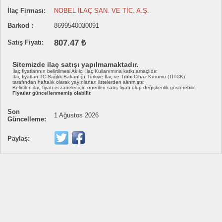
İlaç Firması:
NOBEL İLAÇ SAN. VE TİC. A.Ş.
Barkod :
8699540030091
807.47 ₺
Satış Fiyatı:
Sitemizde ilaç satışı yapılmamaktadır.
İlaç fiyatlarının belirtilmesi Akılcı İlaç Kullanımına katkı amaçlıdır.
İlaç fiyatları TC Sağlık Bakanlığı Türkiye İlaç ve Tıbbi Cihaz Kurumu (TİTCK)
tarafından haftalık olarak yayınlanan listelerden alınmıştır.
Belirtilen ilaç fiyatı eczaneler için önerilen satış fiyatı olup değişkenlik gösterebilir.
Fiyatlar güncellenmemiş olabilir.
Son
1 Ağustos 2026
Güncelleme:
Paylaş: