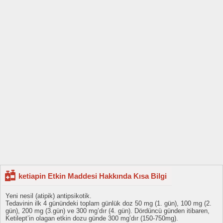
ketiapin Etkin Maddesi Hakkında Kısa Bilgi
Yeni nesil (atipik) antipsikotik.
Tedavinin ilk 4 günündeki toplam günlük doz 50 mg (1. gün), 100 mg (2.
gün), 200 mg (3.gün) ve 300 mg’dır (4. gün). Dördüncü günden itibaren,
Ketilept’in olagan etkin dozu günde 300 mg’dır (150-750mg).