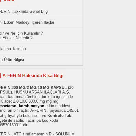
FERIN Hakkında Genel Bilgi
ı Etken Maddeyi İçeren İlaçlar
ir ve Ne İçin Kullanılır ?
 Etkileri Nelerdir ?
llanma Talimatı
a Ürün Bilgisi
A-FERIN Hakkında Kısa Bilgi
FERIN 300 MG/2 MG/10 MG KAPSUL (30
PSUL)
, HÜSNÜ ARSAN İLAÇLARI A.Ş.
ması tarafından üretilen, bir kutu içerisinde
K adet 2,0 10,0 300,0 mg mg mg
rasetamol kombinasyon
etkin maddesi
ındıran bir ilaçtır. A-FERIN , piyasada 145.61
atış fiyatıyla bulunabilir ve
Kontrole Tabi
çete
ile satılır. İlacın barkod kodu
99570150011 dir.
FERIN , ATC sınıflamasının R - SOLUNUM