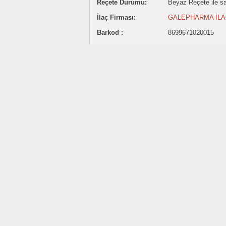
Reçete Durumu:
Beyaz Reçete ile sat
İlaç Firması:
GALEPHARMA İLAÇ
Barkod :
8699671020015
152.62 ₺
Satış Fiyatı:
Sitemizde ilaç satışı yapılmamaktadı
İlaç fiyatlarının belirtilmesi Akılcı İlaç Kullanımına katk
İlaç fiyatları TC Sağlık Bakanlığı Türkiye İlaç ve Tıbb
Belirtilen ilaç fiyatı eczaneler için önerilen satış fiyatı
Fiyatlar güncellenmemiş olabilir.
Son Güncelleme:
1 Ağustos 2026
Paylaş:
parasetamol kombinasyon Etkin M
Analjezik antipiretik parasetamolün antigripa
Doz içerdiği parasetamole göre ayarlanmalı.
Bu sitede ve verilen linklerdeki bilgilerin 
oluşacak zararlardan site sahibi sorumlu tu
güncellenmiş bilgi içerirler. Lütfen doktorun