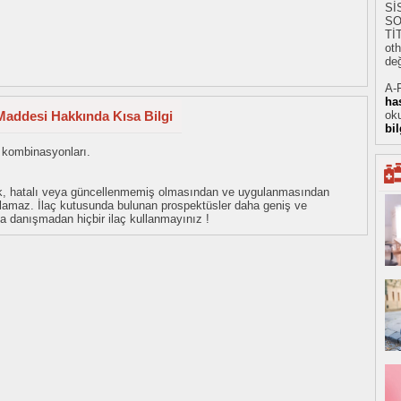
Sİ
SO
Tİ
oth
değ
A-
ha
addesi Hakkında Kısa Bilgi
oku
bi
l kombinasyonları.
eksik, hatalı veya güncellenmemiş olmasından ve uygulanmasından
tulamaz. İlaç kutusunda bulunan prospektüsler daha geniş ve
uza danışmadan hiçbir ilaç kullanmayınız !