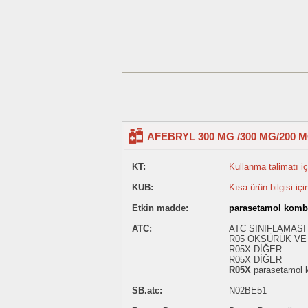
AFEBRYL 300 MG /300 MG/200 
KT:
Kullanma talimatı içi
KUB:
Kısa ürün bilgisi içi
Etkin madde:
parasetamol komb
ATC:
ATC SINIFLAMASI
R05 ÖKSÜRÜK VE 
R05X DİĞER
R05X DİĞER
R05X
parasetamol 
SB.atc:
N02BE51