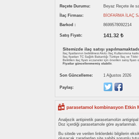
Reçete Durumu:
Beyaz Reçete ile sat
İlaç Firması:
BİOFARMA İLAÇ S
Barkod :
8699578092214
141.32 ₺
Satış Fiyatı:
Sitemizde ilaç satışı yapılmamaktadı
İlaç fiyatlarının belirtilmesi Akılcı İlaç Kullanımına katk
İlaç fiyatları TC Sağlık Bakanlığı Türkiye İlaç ve Tıbb
Belirtilen ilaç fiyatı eczaneler için önerilen satış fiyatı
Fiyatlar güncellenmemiş olabilir.
Son Güncelleme:
1 Ağustos 2026
Paylaş:
parasetamol kombinasyon Etkin M
Analjezik antipiretik parasetamolün antigripa
Doz içerdiği parasetamole göre ayarlanmalı.
Bu sitede ve verilen linklerdeki bilgilerin 
oluşacak zararlardan site sahibi sorumlu tu