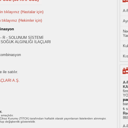
A-
n tıklayınız (Hastalar için)
n tıklayınız (Hekimler için)
Ayn
inasyon
Ned
Yan
 - R - SOLUNUM SİSTEMİ
SOĞUK ALGINLIĞI İLAÇLARI
Ku
kombinasyon
Kıs
ile satılır.
ÇLARI A.Ş.
A-
KA
fir
YO
pa
bar
₺ s
r.
Re
ı amaçlıdır.
86
i Cihaz Kurumu (TİTCK) tarafından haftalık olarak yayınlanan listelerden alınmıştır.
 olup değişkenlik gösterebilir.
A-