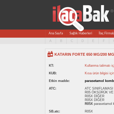
Ana Sayfa
Sağlık Haberleri
İlaç Firmal
A
B
C
D
E
F
KATARIN FORTE 650 MG/200 MG
KT:
Kullanma talimatı içi
KUB:
Kısa ürün bilgisi içi
Etkin madde:
parasetamol komb
ATC:
ATC SINIFLAMASI
R05 ÖKSÜRÜK VE 
R05X DİĞER
R05X DİĞER
R05X
parasetamol 
SB.atc:
R05X