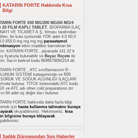
KATARIN FORTE Hakkında Kısa
Bilgi
TARIN FORTE 650 MG/200 MG/60 MG/4
 20 FILM KAPLI TABLET
, BİOFARMA İLAÇ
NAYİ VE TİCARET A.Ş. firması tarafından
tilen, bir kutu içerisinde YOK adet 4,0 60,0
0,0 650,0 mg mg mg mg
parasetamol
mbinasyon
etkin maddesi barındıran bir
açtır. KATARIN FORTE , piyasada 141.32 ₺
ış fiyatıyla bulunabilir ve
Beyaz Reçete
ile
ılır. İlacın barkod kodu 8699578092214 dir.
TARIN FORTE , ATC sınıflamasının R -
LUNUM SİSTEMİ kategorisinde ve R05
SÜRÜK VE SOĞUK ALGINLIĞI İLAÇLARI
ıfında bulunur. TİTCK listesindeki ATC kodu
X ve ATC adı other cold preparations dır.
cın 84 adet eş değer ilacı bulunur.
TARIN FORTE hakkında daha fazla bilgi
inmek için
hasta kullanma talimatını buraya
klayarak
okuyabilirsiniz. Hekimseniz,
kısa
ün bilgisine buraya tıklayarak
şabilirsiniz.
Sağlık Dünyasından Son Haberler