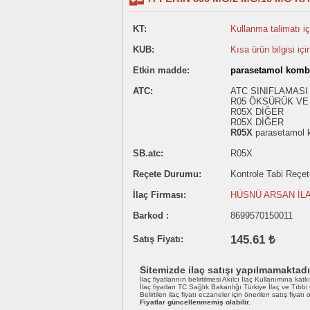
KT:
Kullanma talimatı içi
KUB:
Kısa ürün bilgisi içi
Etkin madde:
parasetamol komb
ATC:
ATC SINIFLAMASI
R05 ÖKSÜRÜK VE 
R05X DİĞER
R05X DİĞER
R05X
parasetamol 
SB.atc:
R05X
Reçete Durumu:
Kontrole Tabi Reçete 
İlaç Firması:
HÜSNÜ ARSAN İLA
Barkod :
8699570150011
145.61 ₺
Satış Fiyatı:
Sitemizde ilaç satışı yapılmamaktadı
İlaç fiyatlarının belirtilmesi Akılcı İlaç Kullanımına katk
İlaç fiyatları TC Sağlık Bakanlığı Türkiye İlaç ve Tıbb
Belirtilen ilaç fiyatı eczaneler için önerilen satış fiyatı
Fiyatlar güncellenmemiş olabilir.