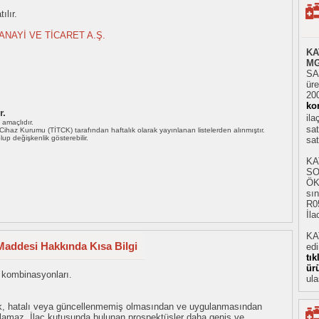
ılır.
ANAYİ VE TİCARET A.Ş.
KA
MG
SA
üre
20
ko
r.
il
ı amaçlıdır.
sat
i Cihaz Kurumu (TİTCK) tarafından haftalık olarak yayınlanan listelerden alınmıştır.
 olup değişkenlik gösterebilir.
sat
KA
SO
ÖK
sın
R05
İla
KA
addesi Hakkında Kısa Bilgi
ed
tı
ür
l kombinasyonları.
ula
eksik, hatalı veya güncellenmemiş olmasından ve uygulanmasından
tulamaz. İlaç kutusunda bulunan prospektüsler daha geniş ve