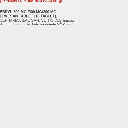
AFEBRYL Hakkında Kısa Bilgi
EBRYL 300 MG /300 MG/200 MG
ERVESAN TABLET (16 TABLET)
,
LEPHARMA İLAÇ SAN. VE TİC. A.Ş firması
afından üretilen, bir kutu içerisinde YOK adet
0,0 300,0 300,0 mg mg mg
parasetamol
mbinasyon
etkin maddesi barındıran bir
çtır. AFEBRYL , piyasada 152.62 ₺ satış
atıyla bulunabilir ve
Beyaz Reçete
ile satılır.
acın barkod kodu 8699671020015 dir.
EBRYL , ATC sınıflamasının R - SOLUNUM
STEMİ kategorisinde ve R05 ÖKSÜRÜK VE
ĞUK ALGINLIĞI İLAÇLARI sınıfında bulunur.
TCK listesindeki ATC kodu N02BE51 ve ATC
 paracetamol, combinations excl.
choleptics dır. İlacın 84 adet eş değer ilacı
unur.
EBRYL hakkında daha fazla bilgi edinmek
n
hasta kullanma talimatını buraya
klayarak
okuyabilirsiniz. Hekimseniz,
kısa
ün bilgisine buraya tıklayarak
şabilirsiniz.
Sağlık Dünyasından Son Haberler