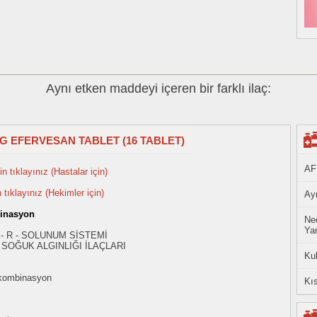
Aynı etken maddeyi içeren bir farklı ilaç:
MG EFERVESAN TABLET (16 TABLET)
AF
n tıklayınız (Hastalar için)
n tıklayınız (Hekimler için)
Ayn
inasyon
Ned
Yan
 - R - SOLUNUM SİSTEMİ
SOĞUK ALGINLIĞI İLAÇLARI
Ku
kombinasyon
Kıs