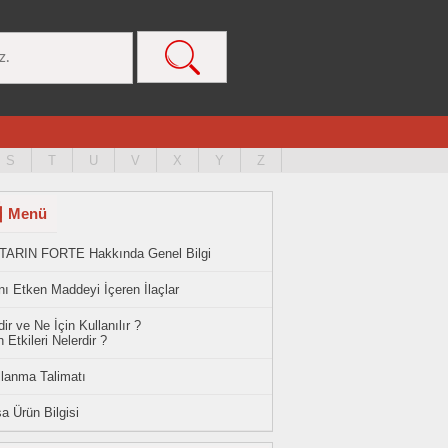
S
T
U
V
X
Y
Z
Menü
TARIN FORTE Hakkında Genel Bilgi
ı Etken Maddeyi İçeren İlaçlar
ir ve Ne İçin Kullanılır ?
 Etkileri Nelerdir ?
llanma Talimatı
a Ürün Bilgisi