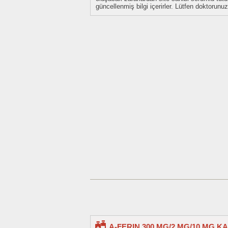
güncellenmiş bilgi içerirler. Lütfen doktorun
A-FERIN 300 MG/2 MG/10 MG K