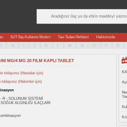
arı
SUT İlaç Kullanım İlkeleri
Tanı Tedavi Rehberi
Hakkımızda
G
H
I
J
K
L
M
N
O
P
R
/60 MG/4 MG 20 FILM KAPLI TABLET
KA
n tıklayınız (Hastalar için)
n tıklayınız (Hekimler için)
Ayn
inasyon
Ned
Yan
 - R - SOLUNUM SİSTEMİ
SOĞUK ALGINLIĞI İLAÇLARI
Ku
kombinasyon
Kıs