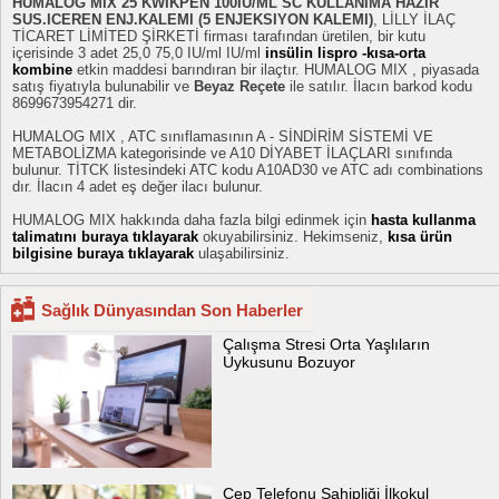
HUMALOG MIX 25 KWIKPEN 100IU/ML SC KULLANIMA HAZIR
SUS.ICEREN ENJ.KALEMI (5 ENJEKSIYON KALEMI)
, LİLLY İLAÇ
TİCARET LİMİTED ŞİRKETİ firması tarafından üretilen, bir kutu
içerisinde 3 adet 25,0 75,0 IU/ml IU/ml
insülin lispro -kısa-orta
kombine
etkin maddesi barındıran bir ilaçtır. HUMALOG MIX , piyasada
satış fiyatıyla bulunabilir ve
Beyaz Reçete
ile satılır. İlacın barkod kodu
8699673954271 dir.
HUMALOG MIX , ATC sınıflamasının A - SİNDİRİM SİSTEMİ VE
METABOLİZMA kategorisinde ve A10 DİYABET İLAÇLARI sınıfında
bulunur. TİTCK listesindeki ATC kodu A10AD30 ve ATC adı combinations
dır. İlacın 4 adet eş değer ilacı bulunur.
HUMALOG MIX hakkında daha fazla bilgi edinmek için
hasta kullanma
talimatını buraya tıklayarak
okuyabilirsiniz. Hekimseniz,
kısa ürün
bilgisine buraya tıklayarak
ulaşabilirsiniz.
Sağlık Dünyasından Son Haberler
Çalışma Stresi Orta Yaşlıların
Uykusunu Bozuyor
Cep Telefonu Sahipliği İlkokul