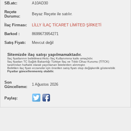
SB.atc:
A10AD30
Reçete
Beyaz Reçete ile satılır.
Durumu:
İlaç Firması:
LİLLY İLAÇ TİCARET LİMİTED ŞİRKETİ
Barkod :
8699673954271
Satış Fiyatı:
Mevcut değil
Sitemizde ilaç satışı yapılmamaktadır.
İlaç fiyatlarının belirtilmesi Akılcı İlaç Kullanımına katkı amaçlıdır.
İlaç fiyatları TC Sağlık Bakanlığı Türkiye İlaç ve Tıbbi Cihaz Kurumu (TİTCK)
tarafından haftalık olarak yayınlanan listelerden alınmıştır.
Belirtilen ilaç fiyatı eczaneler için önerilen satış fiyatı olup değişkenlik gösterebilir.
Fiyatlar güncellenmemiş olabilir.
Son
1 Ağustos 2026
Güncelleme:
Paylaş: