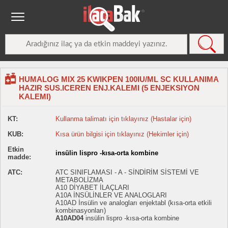
HUMALOG MIX 25 KWIKPEN 100IU/ML SC KULLANIMA
HAZIR SUS.ICEREN ENJ.KALEMI (5 ENJEKSIYON
KALEMI)
KT:
Kullanma talimatı için tıklayınız (Hastalar için)
KUB:
Kısa ürün bilgisi için tıklayınız (Hekimler için)
Etkin
insülin lispro -kısa-orta kombine
madde:
ATC:
ATC SINIFLAMASI - A - SİNDİRİM SİSTEMİ VE
METABOLİZMA
A10 DİYABET İLAÇLARI
A10A İNSÜLİNLER VE ANALOGLARI
A10AD İnsülin ve analogları enjektabl (kısa-orta etkili
kombinasyonları)
A10AD04
insülin lispro -kısa-orta kombine