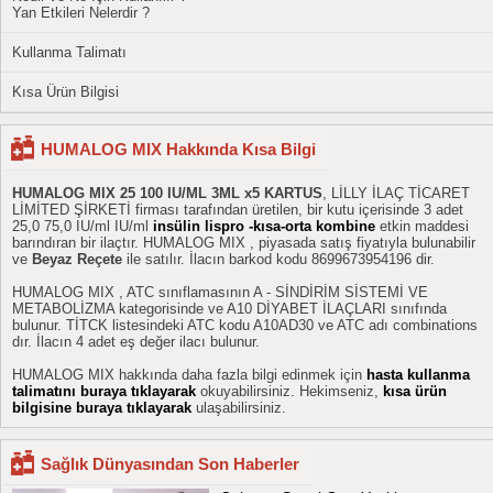
Yan Etkileri Nelerdir ?
Kullanma Talimatı
Kısa Ürün Bilgisi
HUMALOG MIX Hakkında Kısa Bilgi
HUMALOG MIX 25 100 IU/ML 3ML x5 KARTUS
, LİLLY İLAÇ TİCARET
LİMİTED ŞİRKETİ firması tarafından üretilen, bir kutu içerisinde 3 adet
25,0 75,0 IU/ml IU/ml
insülin lispro -kısa-orta kombine
etkin maddesi
barındıran bir ilaçtır. HUMALOG MIX , piyasada satış fiyatıyla bulunabilir
ve
Beyaz Reçete
ile satılır. İlacın barkod kodu 8699673954196 dir.
HUMALOG MIX , ATC sınıflamasının A - SİNDİRİM SİSTEMİ VE
METABOLİZMA kategorisinde ve A10 DİYABET İLAÇLARI sınıfında
bulunur. TİTCK listesindeki ATC kodu A10AD30 ve ATC adı combinations
dır. İlacın 4 adet eş değer ilacı bulunur.
HUMALOG MIX hakkında daha fazla bilgi edinmek için
hasta kullanma
talimatını buraya tıklayarak
okuyabilirsiniz. Hekimseniz,
kısa ürün
bilgisine buraya tıklayarak
ulaşabilirsiniz.
Sağlık Dünyasından Son Haberler