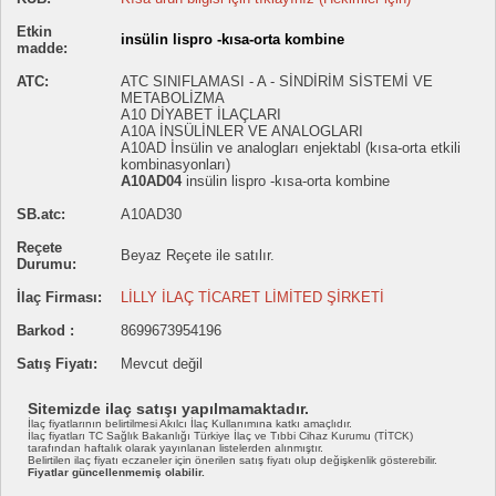
Etkin
insülin lispro -kısa-orta kombine
madde:
ATC:
ATC SINIFLAMASI - A - SİNDİRİM SİSTEMİ VE
METABOLİZMA
A10 DİYABET İLAÇLARI
A10A İNSÜLİNLER VE ANALOGLARI
A10AD İnsülin ve analogları enjektabl (kısa-orta etkili
kombinasyonları)
A10AD04
insülin lispro -kısa-orta kombine
SB.atc:
A10AD30
Reçete
Beyaz Reçete ile satılır.
Durumu:
İlaç Firması:
LİLLY İLAÇ TİCARET LİMİTED ŞİRKETİ
Barkod :
8699673954196
Satış Fiyatı:
Mevcut değil
Sitemizde ilaç satışı yapılmamaktadır.
İlaç fiyatlarının belirtilmesi Akılcı İlaç Kullanımına katkı amaçlıdır.
İlaç fiyatları TC Sağlık Bakanlığı Türkiye İlaç ve Tıbbi Cihaz Kurumu (TİTCK)
tarafından haftalık olarak yayınlanan listelerden alınmıştır.
Belirtilen ilaç fiyatı eczaneler için önerilen satış fiyatı olup değişkenlik gösterebilir.
Fiyatlar güncellenmemiş olabilir.