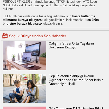
PSİKOLEPTİKLER sınıfında bulunur. TİTCK listesindeki ATC kodu
N05AH04 ve ATC adı quetiapine dır. İlacın 170 adet eş değer ilacı
bulunur.
CEDRINA hakkında daha fazla bilgi edinmek için
hasta kullanma
talimatını buraya tıklayarak
okuyabilirsiniz. Hekimseniz,
kısa ürün
bilgisine buraya tıklayarak
ulaşabilirsiniz.
Sağlık Dünyasından Son Haberler
Çalışma Stresi Orta Yaşlıların
Uykusunu Bozuyor
Cep Telefonu Sahipliği İlkokul
Öğrencilerinde Okuma Becerilerinin
Düşmesiyle İlişkili
Göz Temasının Dil Gelişimine Etkisi