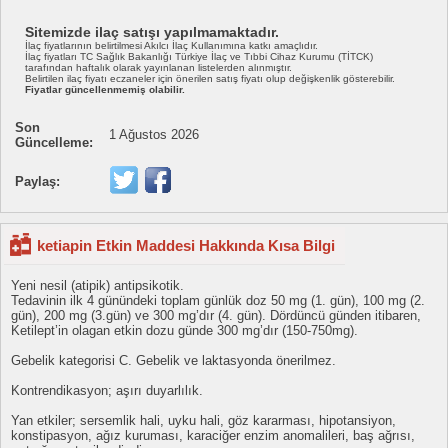
Sitemizde ilaç satışı yapılmamaktadır.
İlaç fiyatlarının belirtilmesi Akılcı İlaç Kullanımına katkı amaçlıdır.
İlaç fiyatları TC Sağlık Bakanlığı Türkiye İlaç ve Tıbbi Cihaz Kurumu (TİTCK)
tarafından haftalık olarak yayınlanan listelerden alınmıştır.
Belirtilen ilaç fiyatı eczaneler için önerilen satış fiyatı olup değişkenlik gösterebilir.
Fiyatlar güncellenmemiş olabilir.
Son
1 Ağustos 2026
Güncelleme:
Paylaş:
ketiapin Etkin Maddesi Hakkında Kısa Bilgi
Yeni nesil (atipik) antipsikotik.
Tedavinin ilk 4 günündeki toplam günlük doz 50 mg (1. gün), 100 mg (2.
gün), 200 mg (3.gün) ve 300 mg’dır (4. gün). Dördüncü günden itibaren,
Ketilept’in olagan etkin dozu günde 300 mg’dır (150-750mg).
Gebelik kategorisi C. Gebelik ve laktasyonda önerilmez.
Kontrendikasyon; aşırı duyarlılık.
Yan etkiler; sersemlik hali, uyku hali, göz kararması, hipotansiyon,
konstipasyon, ağız kuruması, karaciğer enzim anomalileri, baş ağrısı,