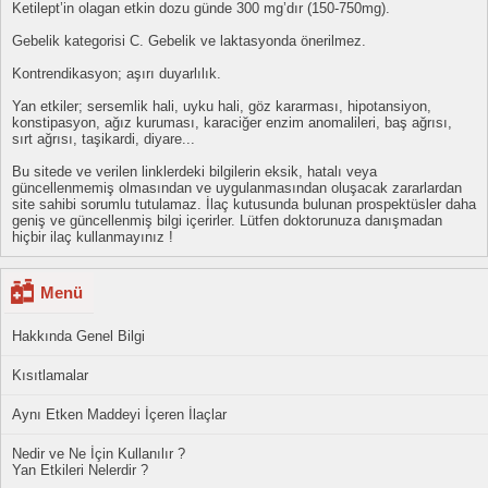
Ketilept’in olagan etkin dozu günde 300 mg’dır (150-750mg).
Gebelik kategorisi C. Gebelik ve laktasyonda önerilmez.
Kontrendikasyon; aşırı duyarlılık.
Yan etkiler; sersemlik hali, uyku hali, göz kararması, hipotansiyon,
konstipasyon, ağız kuruması, karaciğer enzim anomalileri, baş ağrısı,
sırt ağrısı, taşikardi, diyare...
Bu sitede ve verilen linklerdeki bilgilerin eksik, hatalı veya
güncellenmemiş olmasından ve uygulanmasından oluşacak zararlardan
site sahibi sorumlu tutulamaz. İlaç kutusunda bulunan prospektüsler daha
geniş ve güncellenmiş bilgi içerirler. Lütfen doktorunuza danışmadan
hiçbir ilaç kullanmayınız !
Menü
Hakkında Genel Bilgi
Kısıtlamalar
Aynı Etken Maddeyi İçeren İlaçlar
Nedir ve Ne İçin Kullanılır ?
Yan Etkileri Nelerdir ?