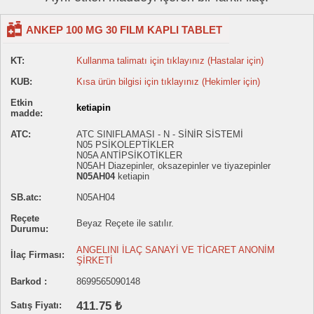
ANKEP 100 MG 30 FILM KAPLI TABLET
KT:
Kullanma talimatı için tıklayınız (Hastalar için)
KUB:
Kısa ürün bilgisi için tıklayınız (Hekimler için)
Etkin
ketiapin
madde:
ATC:
ATC SINIFLAMASI - N - SİNİR SİSTEMİ
N05 PSİKOLEPTİKLER
N05A ANTİPSİKOTİKLER
N05AH Diazepinler, oksazepinler ve tiyazepinler
N05AH04
ketiapin
SB.atc:
N05AH04
Reçete
Beyaz Reçete ile satılır.
Durumu:
ANGELINI İLAÇ SANAYİ VE TİCARET ANONİM
İlaç Firması:
ŞİRKETİ
Barkod :
8699565090148
411.75 ₺
Satış Fiyatı: