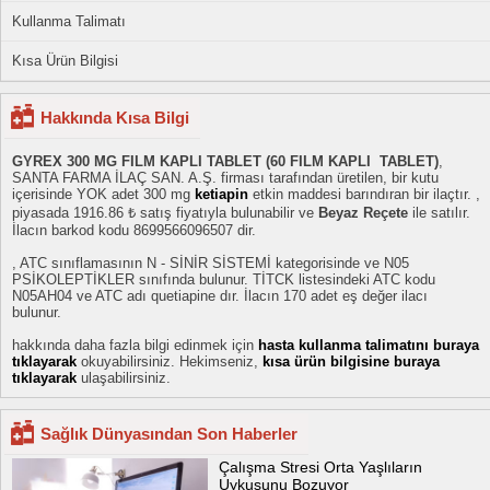
Kullanma Talimatı
Kısa Ürün Bilgisi
Hakkında Kısa Bilgi
GYREX 300 MG FILM KAPLI TABLET (60 FILM KAPLI TABLET)
,
SANTA FARMA İLAÇ SAN. A.Ş. firması tarafından üretilen, bir kutu
içerisinde YOK adet 300 mg
ketiapin
etkin maddesi barındıran bir ilaçtır. ,
piyasada 1916.86 ₺ satış fiyatıyla bulunabilir ve
Beyaz Reçete
ile satılır.
İlacın barkod kodu 8699566096507 dir.
, ATC sınıflamasının N - SİNİR SİSTEMİ kategorisinde ve N05
PSİKOLEPTİKLER sınıfında bulunur. TİTCK listesindeki ATC kodu
N05AH04 ve ATC adı quetiapine dır. İlacın 170 adet eş değer ilacı
bulunur.
hakkında daha fazla bilgi edinmek için
hasta kullanma talimatını buraya
tıklayarak
okuyabilirsiniz. Hekimseniz,
kısa ürün bilgisine buraya
tıklayarak
ulaşabilirsiniz.
Sağlık Dünyasından Son Haberler
Çalışma Stresi Orta Yaşlıların
Uykusunu Bozuyor