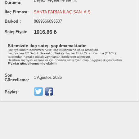
Beyaz Reçete ile satılır.
Durumu:
İlaç Firması:
SANTA FARMA İLAÇ SAN. A.Ş.
Barkod :
8699566096507
1916.86 ₺
Satış Fiyatı:
Sitemizde ilaç satışı yapılmamaktadır.
İlaç fiyatlarının belirtilmesi Akılcı İlaç Kullanımına katkı amaçlıdır.
İlaç fiyatları TC Sağlık Bakanlığı Türkiye İlaç ve Tıbbi Cihaz Kurumu (TİTCK)
tarafından haftalık olarak yayınlanan listelerden alınmıştır.
Belirtilen ilaç fiyatı eczaneler için önerilen satış fiyatı olup değişkenlik gösterebilir.
Fiyatlar güncellenmemiş olabilir.
Son
1 Ağustos 2026
Güncelleme:
Paylaş: