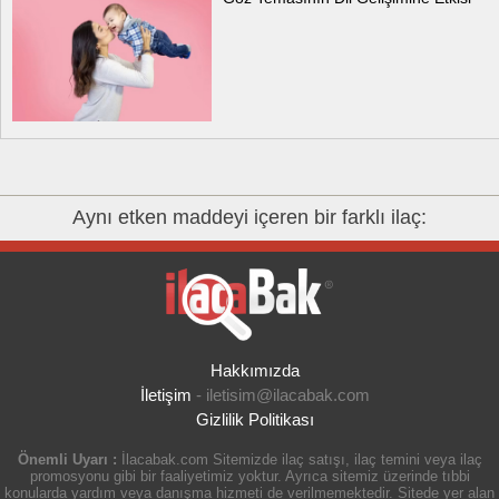
Aynı etken maddeyi içeren bir farklı ilaç:
Hakkımızda
İletişim
-
iletisim@ilacabak.com
Gizlilik Politikası
Önemli Uyarı :
İlacabak.com Sitemizde ilaç satışı, ilaç temini veya ilaç
promosyonu gibi bir faaliyetimiz yoktur. Ayrıca sitemiz üzerinde tıbbi
konularda yardım veya danışma hizmeti de verilmemektedir. Sitede yer alan