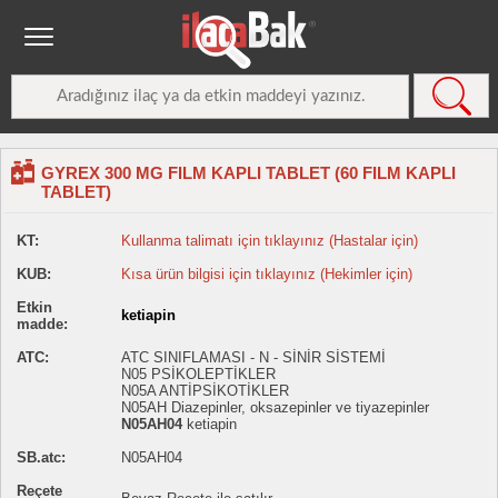
GYREX 300 MG FILM KAPLI TABLET (60 FILM KAPLI
TABLET)
KT:
Kullanma talimatı için tıklayınız (Hastalar için)
KUB:
Kısa ürün bilgisi için tıklayınız (Hekimler için)
Etkin
ketiapin
madde:
ATC:
ATC SINIFLAMASI - N - SİNİR SİSTEMİ
N05 PSİKOLEPTİKLER
N05A ANTİPSİKOTİKLER
N05AH Diazepinler, oksazepinler ve tiyazepinler
N05AH04
ketiapin
SB.atc:
N05AH04
Reçete