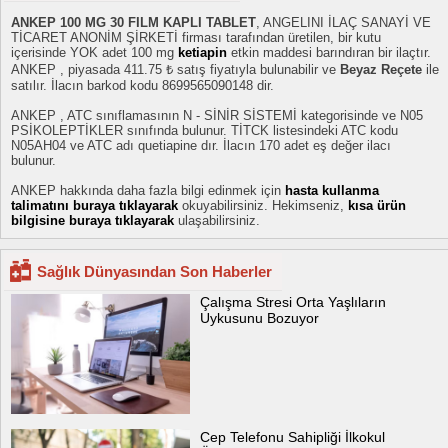
ANKEP 100 MG 30 FILM KAPLI TABLET
, ANGELINI İLAÇ SANAYİ VE
TİCARET ANONİM ŞİRKETİ firması tarafından üretilen, bir kutu
içerisinde YOK adet 100 mg
ketiapin
etkin maddesi barındıran bir ilaçtır.
ANKEP , piyasada 411.75 ₺ satış fiyatıyla bulunabilir ve
Beyaz Reçete
ile
satılır. İlacın barkod kodu 8699565090148 dir.
ANKEP , ATC sınıflamasının N - SİNİR SİSTEMİ kategorisinde ve N05
PSİKOLEPTİKLER sınıfında bulunur. TİTCK listesindeki ATC kodu
N05AH04 ve ATC adı quetiapine dır. İlacın 170 adet eş değer ilacı
bulunur.
ANKEP hakkında daha fazla bilgi edinmek için
hasta kullanma
talimatını buraya tıklayarak
okuyabilirsiniz. Hekimseniz,
kısa ürün
bilgisine buraya tıklayarak
ulaşabilirsiniz.
Sağlık Dünyasından Son Haberler
Çalışma Stresi Orta Yaşlıların
Uykusunu Bozuyor
Cep Telefonu Sahipliği İlkokul