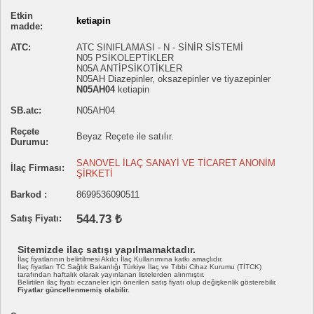
Etkin
ketiapin
madde:
ATC:
ATC SINIFLAMASI - N - SİNİR SİSTEMİ
N05 PSİKOLEPTİKLER
N05A ANTİPSİKOTİKLER
N05AH Diazepinler, oksazepinler ve tiyazepinler
N05AH04
ketiapin
SB.atc:
N05AH04
Reçete
Beyaz Reçete ile satılır.
Durumu:
SANOVEL İLAÇ SANAYİ VE TİCARET ANONİM
İlaç Firması:
ŞİRKETİ
Barkod :
8699536090511
544.73 ₺
Satış Fiyatı:
Sitemizde ilaç satışı yapılmamaktadır.
İlaç fiyatlarının belirtilmesi Akılcı İlaç Kullanımına katkı amaçlıdır.
İlaç fiyatları TC Sağlık Bakanlığı Türkiye İlaç ve Tıbbi Cihaz Kurumu (TİTCK)
tarafından haftalık olarak yayınlanan listelerden alınmıştır.
Belirtilen ilaç fiyatı eczaneler için önerilen satış fiyatı olup değişkenlik gösterebilir.
Fiyatlar güncellenmemiş olabilir.