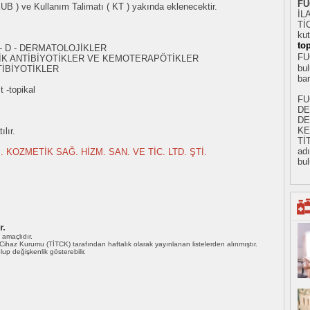
FU
KUB ) ve Kullanım Talimatı ( KT ) yakında eklenecektir.
İL
TİC
l
kut
top
 - D - DERMATOLOJİKLER
FU
İK ANTİBİYOTİKLER VE KEMOTERAPÖTİKLER
bul
TİBİYOTİKLER
ba
t -topikal
FU
DE
DE
KE
lır.
Tİ
adı
. KOZMETİK SAĞ. HİZM. SAN. VE TİC. LTD. ŞTİ.
bul
r.
ı amaçlıdır.
i Cihaz Kurumu (TİTCK) tarafından haftalık olarak yayınlanan listelerden alınmıştır.
 olup değişkenlik gösterebilir.