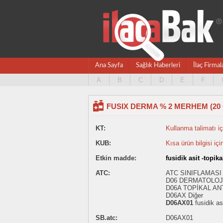
Ana Sayfa
Sağlık Haberleri
İlaç Firmal
A
B
C
D
E
F
FUSIX DERMA % 2 MERHEM (20 
KT:
Kullanma talimatı içi
KUB:
Kısa ürün bilgisi içi
Etkin madde:
fusidik asit -topika
ATC:
ATC SINIFLAMASI
D06 DERMATOLOJ
D06A TOPİKAL AN
D06AX Diğer
D06AX01
fusidik asi
SB.atc:
D06AX01