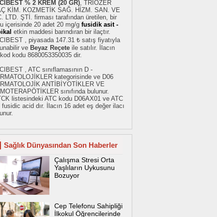
CIBEST % 2 KREM (20 GR)
, TRİOZER
AÇ KİM. KOZMETİK SAĞ. HİZM. SAN. VE
. LTD. ŞTİ. firması tarafından üretilen, bir
u içerisinde 20 adet 20 mg/g
fusidik asit -
ikal
etkin maddesi barındıran bir ilaçtır.
CIBEST , piyasada 147.31 ₺ satış fiyatıyla
unabilir ve
Beyaz Reçete
ile satılır. İlacın
rkod kodu 8680053350035 dir.
CIBEST , ATC sınıflamasının D -
RMATOLOJİKLER kategorisinde ve D06
RMATOLOJİK ANTİBİYOTİKLER VE
MOTERAPÖTİKLER sınıfında bulunur.
TCK listesindeki ATC kodu D06AX01 ve ATC
 fusidic acid dır. İlacın 16 adet eş değer ilacı
unur.
Sağlık Dünyasından Son Haberler
Çalışma Stresi Orta
Yaşlıların Uykusunu
Bozuyor
Cep Telefonu Sahipliği
İlkokul Öğrencilerinde