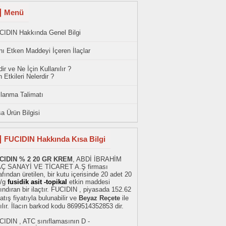
Menü
CIDIN Hakkında Genel Bilgi
ı Etken Maddeyi İçeren İlaçlar
ir ve Ne İçin Kullanılır ?
 Etkileri Nelerdir ?
llanma Talimatı
a Ürün Bilgisi
FUCIDIN Hakkında Kısa Bilgi
CIDIN % 2 20 GR KREM
, ABDİ İBRAHİM
AÇ SANAYİ VE TİCARET A.Ş firması
afından üretilen, bir kutu içerisinde 20 adet 20
/g
fusidik asit -topikal
etkin maddesi
ındıran bir ilaçtır. FUCIDIN , piyasada 152.62
atış fiyatıyla bulunabilir ve
Beyaz Reçete
ile
ılır. İlacın barkod kodu 8699514352853 dir.
CIDIN , ATC sınıflamasının D -