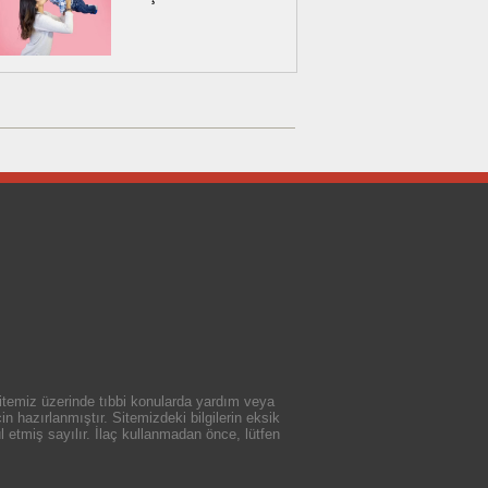
 sitemiz üzerinde tıbbi konularda yardım veya
n hazırlanmıştır. Sitemizdeki bilgilerin eksik
 etmiş sayılır. İlaç kullanmadan önce, lütfen