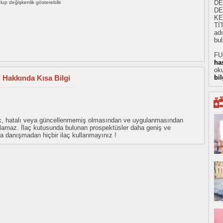
DE
 olup değişkenlik gösterebilir.
DE
KE
Tİ
adı
bul
FU
ha
oku
i Hakkında Kısa Bilgi
bi
eksik, hatalı veya güncellenmemiş olmasından ve uygulanmasından
tulamaz. İlaç kutusunda bulunan prospektüsler daha geniş ve
uza danışmadan hiçbir ilaç kullanmayınız !