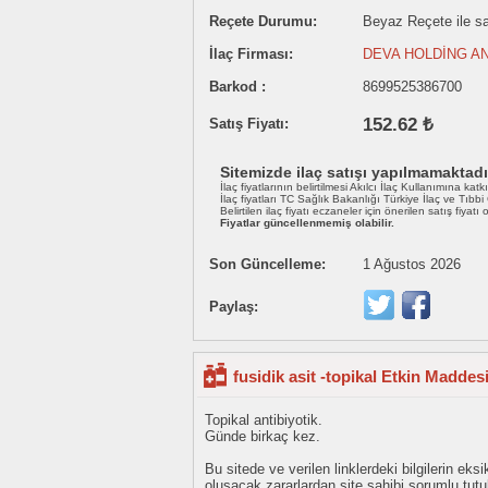
Reçete Durumu:
Beyaz Reçete ile sat
İlaç Firması:
DEVA HOLDİNG AN
Barkod :
8699525386700
152.62 ₺
Satış Fiyatı:
Sitemizde ilaç satışı yapılmamaktadı
İlaç fiyatlarının belirtilmesi Akılcı İlaç Kullanımına katk
İlaç fiyatları TC Sağlık Bakanlığı Türkiye İlaç ve Tıbb
Belirtilen ilaç fiyatı eczaneler için önerilen satış fiyatı
Fiyatlar güncellenmemiş olabilir.
Son Güncelleme:
1 Ağustos 2026
Paylaş:
fusidik asit -topikal Etkin Maddes
Topikal antibiyotik.
Günde birkaç kez.
Bu sitede ve verilen linklerdeki bilgilerin 
oluşacak zararlardan site sahibi sorumlu tu