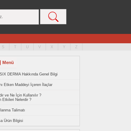
S
T
U
V
X
Y
Z
Menü
SIX DERMA Hakkında Genel Bilgi
ı Etken Maddeyi İçeren İlaçlar
ir ve Ne İçin Kullanılır ?
 Etkileri Nelerdir ?
llanma Talimatı
a Ürün Bilgisi