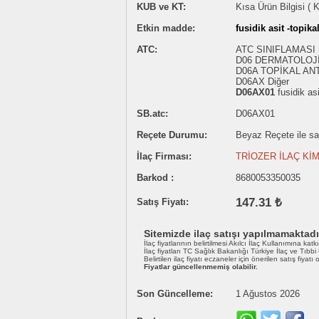
KUB ve KT:
Kısa Ürün Bilgisi ( 
Etkin madde:
fusidik asit -topika
ATC:
ATC SINIFLAMASI
D06 DERMATOLOJ
D06A TOPİKAL AN
D06AX Diğer
D06AX01
fusidik asi
SB.atc:
D06AX01
Reçete Durumu:
Beyaz Reçete ile satı
İlaç Firması:
TRİOZER İLAÇ KİM
Barkod :
8680053350035
147.31 ₺
Satış Fiyatı:
Sitemizde ilaç satışı yapılmamaktadı
İlaç fiyatlarının belirtilmesi Akılcı İlaç Kullanımına katk
İlaç fiyatları TC Sağlık Bakanlığı Türkiye İlaç ve Tıbb
Belirtilen ilaç fiyatı eczaneler için önerilen satış fiyatı
Fiyatlar güncellenmemiş olabilir.
Son Güncelleme:
1 Ağustos 2026