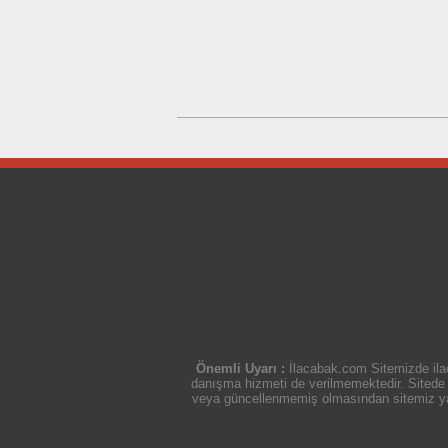
Önemli Uyarı :
İlacabak.com Sitemizde ilaç
danışma hizmeti de verilmemektedir. Sitede ye
veya güncellenmemiş olmasından sitemiz yasal