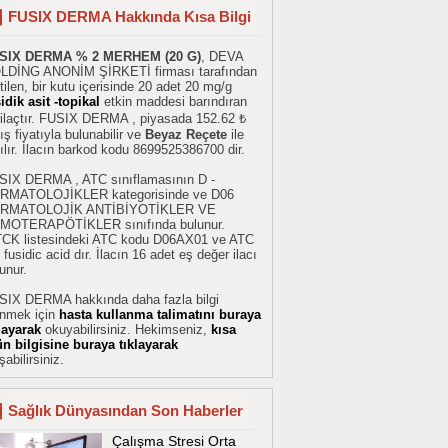
FUSIX DERMA Hakkında Kısa Bilgi
SIX DERMA % 2 MERHEM (20 G)
, DEVA
LDİNG ANONİM ŞİRKETİ firması tarafından
tilen, bir kutu içerisinde 20 adet 20 mg/g
idik asit -topikal
etkin maddesi barındıran
 ilaçtır. FUSIX DERMA , piyasada 152.62 ₺
ış fiyatıyla bulunabilir ve
Beyaz Reçete
ile
ılır. İlacın barkod kodu 8699525386700 dir.
SIX DERMA , ATC sınıflamasının D -
RMATOLOJİKLER kategorisinde ve D06
RMATOLOJİK ANTİBİYOTİKLER VE
MOTERAPÖTİKLER sınıfında bulunur.
TCK listesindeki ATC kodu D06AX01 ve ATC
 fusidic acid dır. İlacın 16 adet eş değer ilacı
unur.
SIX DERMA hakkında daha fazla bilgi
inmek için
hasta kullanma talimatını buraya
klayarak
okuyabilirsiniz. Hekimseniz,
kısa
ün bilgisine buraya tıklayarak
şabilirsiniz.
Sağlık Dünyasından Son Haberler
Çalışma Stresi Orta