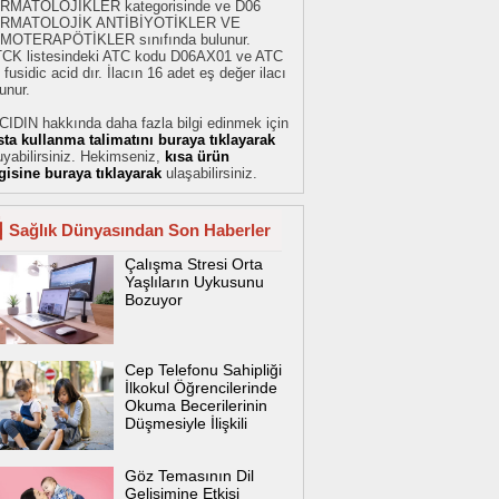
RMATOLOJİKLER kategorisinde ve D06
RMATOLOJİK ANTİBİYOTİKLER VE
MOTERAPÖTİKLER sınıfında bulunur.
TCK listesindeki ATC kodu D06AX01 ve ATC
 fusidic acid dır. İlacın 16 adet eş değer ilacı
unur.
CIDIN hakkında daha fazla bilgi edinmek için
sta kullanma talimatını buraya tıklayarak
yabilirsiniz. Hekimseniz,
kısa ürün
lgisine buraya tıklayarak
ulaşabilirsiniz.
Sağlık Dünyasından Son Haberler
Çalışma Stresi Orta
Yaşlıların Uykusunu
Bozuyor
Cep Telefonu Sahipliği
İlkokul Öğrencilerinde
Okuma Becerilerinin
Düşmesiyle İlişkili
Göz Temasının Dil
Gelişimine Etkisi