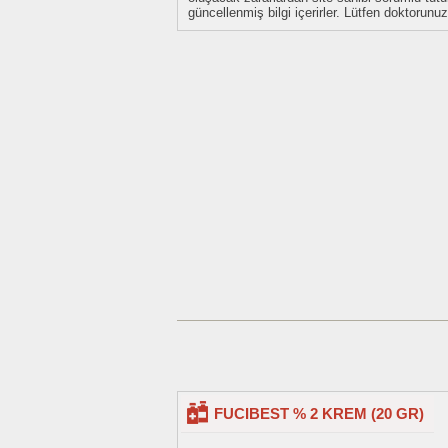
güncellenmiş bilgi içerirler. Lütfen doktorun
FUCIBEST % 2 KREM (20 GR)