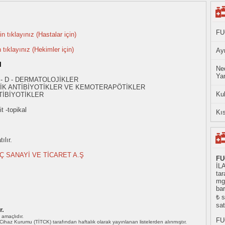
FU
n tıklayınız (Hastalar için)
n tıklayınız (Hekimler için)
Ayn
l
Ned
Yan
 - D - DERMATOLOJİKLER
İK ANTİBİYOTİKLER VE KEMOTERAPÖTİKLER
Ku
TİBİYOTİKLER
t -topikal
Kıs
ılır.
AÇ SANAYİ VE TİCARET A.Ş
FU
İL
tar
mg
bar
₺ s
sat
r.
ı amaçlıdır.
FU
i Cihaz Kurumu (TİTCK) tarafından haftalık olarak yayınlanan listelerden alınmıştır.