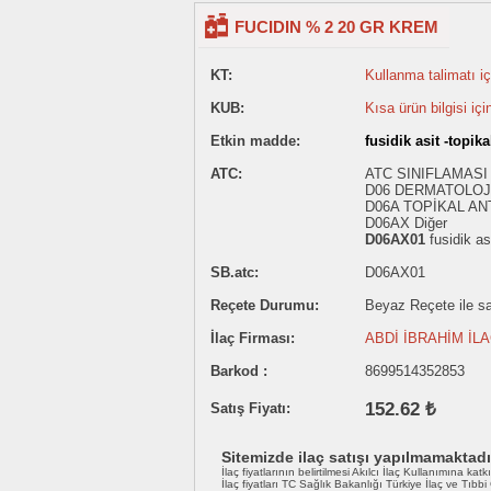
FUCIDIN % 2 20 GR KREM
KT:
Kullanma talimatı içi
KUB:
Kısa ürün bilgisi içi
Etkin madde:
fusidik asit -topika
ATC:
ATC SINIFLAMASI
D06 DERMATOLOJ
D06A TOPİKAL AN
D06AX Diğer
D06AX01
fusidik asi
SB.atc:
D06AX01
Reçete Durumu:
Beyaz Reçete ile sat
İlaç Firması:
ABDİ İBRAHİM İL
Barkod :
8699514352853
152.62 ₺
Satış Fiyatı:
Sitemizde ilaç satışı yapılmamaktadı
İlaç fiyatlarının belirtilmesi Akılcı İlaç Kullanımına katk
İlaç fiyatları TC Sağlık Bakanlığı Türkiye İlaç ve Tıbb