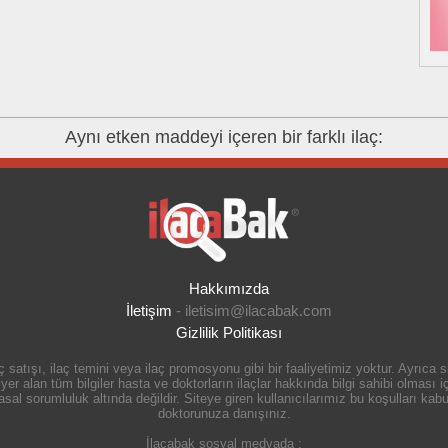
Aynı etken maddeyi içeren bir farklı ilaç:
Hakkımızda
İletişim
-
iletisim@ilacabak.com
Gizlilik Politikası
 satışı, ilaç temini veya ilaç promosyonu gibi bir faaliyetimiz yoktur. Ayrıca
r alan tüm bilgiler hasta ve doktorların ilaçlar hakkında bilgi sahibi olması içi
 sorumluluk altında değildir. Siteye giren kullanıcılarımız bu koşulları kabul
doktorunuza danışınız.
İlacabak sosyal medyada :