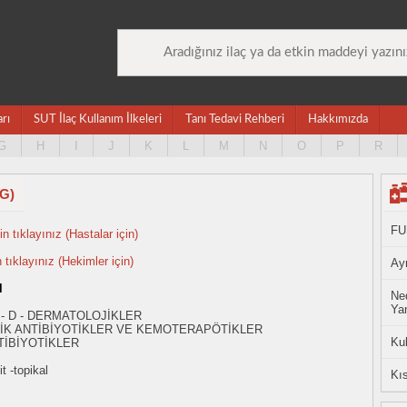
arı
SUT İlaç Kullanım İlkeleri
Tanı Tedavi Rehberi
Hakkımızda
G
H
I
J
K
L
M
N
O
P
R
G)
FU
n tıklayınız (Hastalar için)
n tıklayınız (Hekimler için)
Ayn
l
Ned
Yan
 - D - DERMATOLOJİKLER
İK ANTİBİYOTİKLER VE KEMOTERAPÖTİKLER
Ku
TİBİYOTİKLER
t -topikal
Kıs