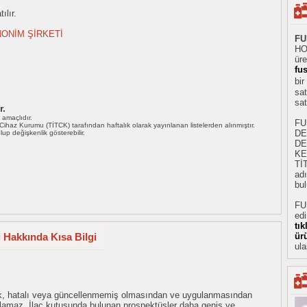
ılır.
ONİM ŞİRKETİ
FU
HO
üre
fus
bir
sat
sat
r.
ı amaçlıdır.
FU
i Cihaz Kurumu (TİTCK) tarafından haftalık olarak yayınlanan listelerden alınmıştır.
DE
 olup değişkenlik gösterebilir.
DE
KE
Tİ
adı
bul
FU
ed
tı
i Hakkında Kısa Bilgi
ür
ula
eksik, hatalı veya güncellenmemiş olmasından ve uygulanmasından
tulamaz. İlaç kutusunda bulunan prospektüsler daha geniş ve