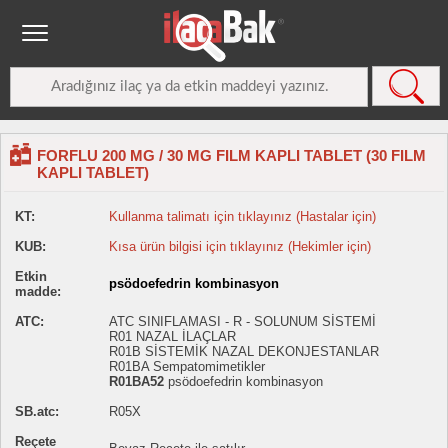
FORFLU 200 MG / 30 MG FILM KAPLI TABLET (30 FILM
KAPLI TABLET)
KT:
Kullanma talimatı için tıklayınız (Hastalar için)
KUB:
Kısa ürün bilgisi için tıklayınız (Hekimler için)
Etkin
psödoefedrin kombinasyon
madde:
ATC:
ATC SINIFLAMASI - R - SOLUNUM SİSTEMİ
R01 NAZAL İLAÇLAR
R01B SİSTEMİK NAZAL DEKONJESTANLAR
R01BA Sempatomimetikler
R01BA52
psödoefedrin kombinasyon
SB.atc:
R05X
Reçete