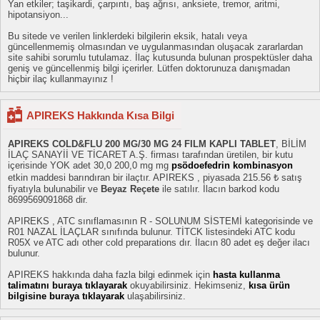
Yan etkiler; taşikardi, çarpıntı, baş ağrısı, anksiete, tremor, aritmi,
hipotansiyon...
Bu sitede ve verilen linklerdeki bilgilerin eksik, hatalı veya
güncellenmemiş olmasından ve uygulanmasından oluşacak zararlardan
site sahibi sorumlu tutulamaz. İlaç kutusunda bulunan prospektüsler daha
geniş ve güncellenmiş bilgi içerirler. Lütfen doktorunuza danışmadan
hiçbir ilaç kullanmayınız !
APIREKS Hakkında Kısa Bilgi
APIREKS COLD&FLU 200 MG/30 MG 24 FILM KAPLI TABLET
, BİLİM
İLAÇ SANAYİİ VE TİCARET A.Ş. firması tarafından üretilen, bir kutu
içerisinde YOK adet 30,0 200,0 mg mg
psödoefedrin kombinasyon
etkin maddesi barındıran bir ilaçtır. APIREKS , piyasada 215.56 ₺ satış
fiyatıyla bulunabilir ve
Beyaz Reçete
ile satılır. İlacın barkod kodu
8699569091868 dir.
APIREKS , ATC sınıflamasının R - SOLUNUM SİSTEMİ kategorisinde ve
R01 NAZAL İLAÇLAR sınıfında bulunur. TİTCK listesindeki ATC kodu
R05X ve ATC adı other cold preparations dır. İlacın 80 adet eş değer ilacı
bulunur.
APIREKS hakkında daha fazla bilgi edinmek için
hasta kullanma
talimatını buraya tıklayarak
okuyabilirsiniz. Hekimseniz,
kısa ürün
bilgisine buraya tıklayarak
ulaşabilirsiniz.