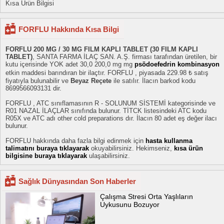
Kısa Ürün Bilgisi
FORFLU Hakkında Kısa Bilgi
FORFLU 200 MG / 30 MG FILM KAPLI TABLET (30 FILM KAPLI
TABLET)
, SANTA FARMA İLAÇ SAN. A.Ş. firması tarafından üretilen, bir
kutu içerisinde YOK adet 30,0 200,0 mg mg
psödoefedrin kombinasyon
etkin maddesi barındıran bir ilaçtır. FORFLU , piyasada 229.98 ₺ satış
fiyatıyla bulunabilir ve
Beyaz Reçete
ile satılır. İlacın barkod kodu
8699566093131 dir.
FORFLU , ATC sınıflamasının R - SOLUNUM SİSTEMİ kategorisinde ve
R01 NAZAL İLAÇLAR sınıfında bulunur. TİTCK listesindeki ATC kodu
R05X ve ATC adı other cold preparations dır. İlacın 80 adet eş değer ilacı
bulunur.
FORFLU hakkında daha fazla bilgi edinmek için
hasta kullanma
talimatını buraya tıklayarak
okuyabilirsiniz. Hekimseniz,
kısa ürün
bilgisine buraya tıklayarak
ulaşabilirsiniz.
Sağlık Dünyasından Son Haberler
Çalışma Stresi Orta Yaşlıların
Uykusunu Bozuyor