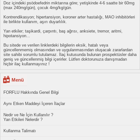
Doz içindeki psödoefedrin miktarına göre; yetişkinde 4-6 saatte bir 60mg
(max 240mg/gün), çocuk 4mg/kg/gün.
Kontrendikasyon; hipertansiyon, koroner arter hastalığı, MAO inhibitörleri
ile birlikte kullanım, aşırı duyarlılık.
Yan etkiler; taşikardi, çarpıntı, baş ağrısı, anksiete, tremor, aritmi,
hipotansiyon...
Bu sitede ve verilen linklerdeki bilgilerin eksik, hatalı veya
güncellenmemiş olmasından ve uygulanmasından oluşacak zararlardan
site sahibi sorumlu tutulamaz. İlaç kutusunda bulunan prospektüsler daha
geniş ve güncellenmiş bilgi içerirler. Lütfen doktorunuza danışmadan
hiçbir ilaç kullanmayınız !
Menü
FORFLU Hakkında Genel Bilgi
Aynı Etken Maddeyi İçeren İlaçlar
Nedir ve Ne İçin Kullanılır ?
Yan Etkileri Nelerdir ?
Kullanma Talimatı