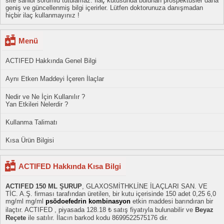
site sahibi sorumlu tutulamaz. İlaç kutusunda bulunan prospektüsler daha
geniş ve güncellenmiş bilgi içerirler. Lütfen doktorunuza danışmadan
hiçbir ilaç kullanmayınız !
Menü
ACTIFED Hakkında Genel Bilgi
Aynı Etken Maddeyi İçeren İlaçlar
Nedir ve Ne İçin Kullanılır ?
Yan Etkileri Nelerdir ?
Kullanma Talimatı
Kısa Ürün Bilgisi
ACTIFED Hakkında Kısa Bilgi
ACTIFED 150 ML ŞURUP
, GLAXOSMİTHKLİNE İLAÇLARI SAN. VE
TİC. A.Ş. firması tarafından üretilen, bir kutu içerisinde 150 adet 0,25 6,0
mg/ml mg/ml
psödoefedrin kombinasyon
etkin maddesi barındıran bir
ilaçtır. ACTIFED , piyasada 128.18 ₺ satış fiyatıyla bulunabilir ve
Beyaz
Reçete
ile satılır. İlacın barkod kodu 8699522575176 dir.