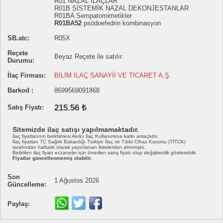
R01 NAZAL İLAÇLAR
R01B SİSTEMİK NAZAL DEKONJESTANLAR
R01BA Sempatomimetikler
R01BA52
psödoefedrin kombinasyon
SB.atc:
R05X
Reçete
Beyaz Reçete ile satılır.
Durumu:
İlaç Firması:
BİLİM İLAÇ SANAYİİ VE TİCARET A.Ş.
Barkod :
8699569091868
215.56 ₺
Satış Fiyatı:
Sitemizde ilaç satışı yapılmamaktadır.
İlaç fiyatlarının belirtilmesi Akılcı İlaç Kullanımına katkı amaçlıdır.
İlaç fiyatları TC Sağlık Bakanlığı Türkiye İlaç ve Tıbbi Cihaz Kurumu (TİTCK)
tarafından haftalık olarak yayınlanan listelerden alınmıştır.
Belirtilen ilaç fiyatı eczaneler için önerilen satış fiyatı olup değişkenlik gösterebilir.
Fiyatlar güncellenmemiş olabilir.
Son
1 Ağustos 2026
Güncelleme:
Paylaş: