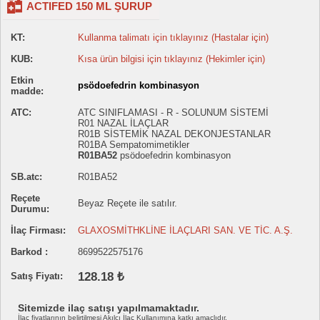
ACTIFED 150 ML ŞURUP
KT:
Kullanma talimatı için tıklayınız (Hastalar için)
KUB:
Kısa ürün bilgisi için tıklayınız (Hekimler için)
Etkin
psödoefedrin kombinasyon
madde:
ATC:
ATC SINIFLAMASI - R - SOLUNUM SİSTEMİ
R01 NAZAL İLAÇLAR
R01B SİSTEMİK NAZAL DEKONJESTANLAR
R01BA Sempatomimetikler
R01BA52
psödoefedrin kombinasyon
SB.atc:
R01BA52
Reçete
Beyaz Reçete ile satılır.
Durumu:
İlaç Firması:
GLAXOSMİTHKLİNE İLAÇLARI SAN. VE TİC. A.Ş.
Barkod :
8699522575176
128.18 ₺
Satış Fiyatı:
Sitemizde ilaç satışı yapılmamaktadır.
İlaç fiyatlarının belirtilmesi Akılcı İlaç Kullanımına katkı amaçlıdır.