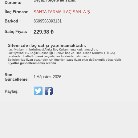
Beyaz Reçete ile satılır.
Durumu:
İlaç Firması:
SANTA FARMA İLAÇ SAN. A.Ş.
Barkod :
8699566093131
229.98 ₺
Satış Fiyatı:
Sitemizde ilaç satışı yapılmamaktadır.
İlaç fiyatlarının belirtilmesi Akılcı İlaç Kullanımına katkı amaçlıdır.
İlaç fiyatları TC Sağlık Bakanlığı Türkiye İlaç ve Tıbbi Cihaz Kurumu (TİTCK)
tarafından haftalık olarak yayınlanan listelerden alınmıştır.
Belirtilen ilaç fiyatı eczaneler için önerilen satış fiyatı olup değişkenlik gösterebilir.
Fiyatlar güncellenmemiş olabilir.
Son
1 Ağustos 2026
Güncelleme:
Paylaş: