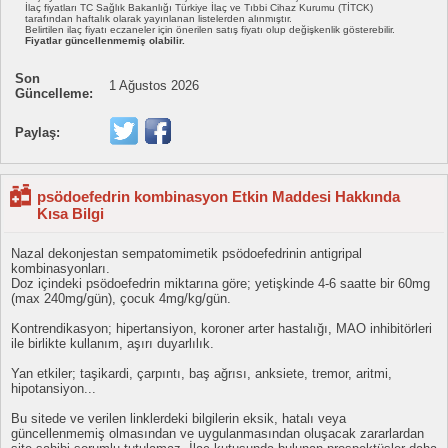
İlaç fiyatları TC Sağlık Bakanlığı Türkiye İlaç ve Tıbbi Cihaz Kurumu (TİTCK)
tarafından haftalık olarak yayınlanan listelerden alınmıştır.
Belirtilen ilaç fiyatı eczaneler için önerilen satış fiyatı olup değişkenlik gösterebilir.
Fiyatlar güncellenmemiş olabilir.
Son
1 Ağustos 2026
Güncelleme:
Paylaş:
psödoefedrin kombinasyon Etkin Maddesi Hakkında
Kısa Bilgi
Nazal dekonjestan sempatomimetik psödoefedrinin antigripal
kombinasyonları.
Doz içindeki psödoefedrin miktarına göre; yetişkinde 4-6 saatte bir 60mg
(max 240mg/gün), çocuk 4mg/kg/gün.
Kontrendikasyon; hipertansiyon, koroner arter hastalığı, MAO inhibitörleri
ile birlikte kullanım, aşırı duyarlılık.
Yan etkiler; taşikardi, çarpıntı, baş ağrısı, anksiete, tremor, aritmi,
hipotansiyon...
Bu sitede ve verilen linklerdeki bilgilerin eksik, hatalı veya
güncellenmemiş olmasından ve uygulanmasından oluşacak zararlardan