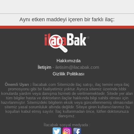
Aynı etken maddeyi içeren bir farklı ilaç:
Hakkımızda
İletişim
-
iletisim@ilacabak.com
Gizlilik Politikası
Önemli Uyarı :
İlacabak.com Sitemizde ilaç satışı, ilaç temini veya ilaç
promosyonu gibi bir faaliyetimiz yoktur. Ayrıca sitemiz üzerinde tıbbi
konularda yardım veya danışma hizmeti de verilmemektedir. Sitede yer alan
tüm bilgiler hasta ve doktorların ilaçlar hakkında bilgi sahibi olması için
hazırlanmıştır. Sitemizdeki bilgilerin eksik veya güncellenmemiş olmasından
sitemiz yasal sorumluluk altında değildir. Siteye giren kullanıcılarımız bu
koşulları kabul etmiş sayılır. İlaç kullanmadan önce, lütfen doktorunuza
danışınız.
İlacabak sosyal medyada :