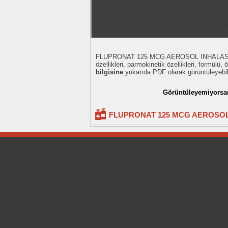
FLUPRONAT 125 MCG AEROSOL INHALASYO
özellikleri, parmokinetik özellikleri, formülü, ö
bilgisine
yukarıda PDF olarak görüntüleyebili
Görüntüleyemiyorsanı
FLUPRONAT 125 MCG AEROSOL I