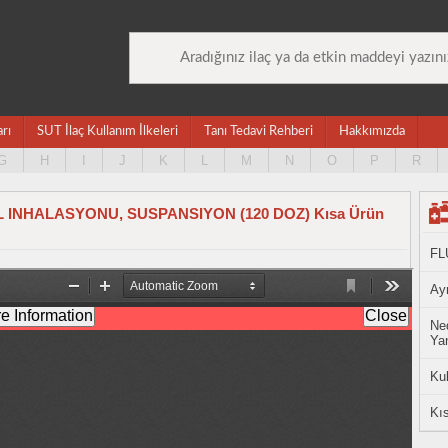
arı
SUT İlaç Kullanım İlkeleri
Tanı Tedavi Rehberi
Hakkımızda
G
H
I
J
K
L
M
N
O
P
R
INHALASYONU, SUSPANSIYON (120 DOZ) Kısa Ürün
FL
Ayn
Ned
Yan
Ku
Kıs