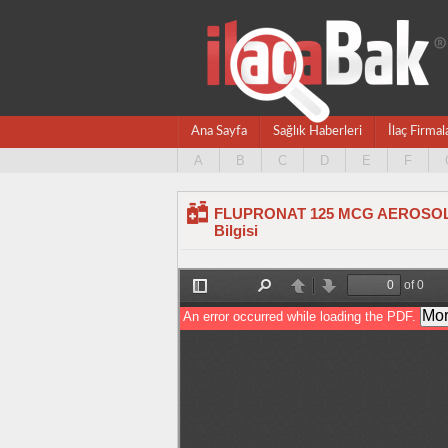
Ana Sayfa
Sağlık Haberleri
İlaç Firmal
A
B
C
D
E
F
FLUPRONAT 125 MCG AEROSOL 
Bilgisi