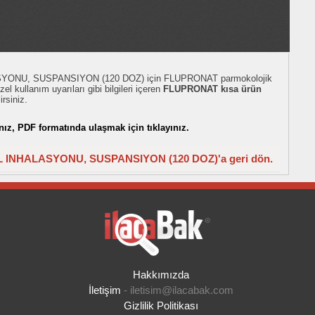
NU, SUSPANSIYON (120 DOZ) için FLUPRONAT parmokolojik
zel kullanım uyarıları gibi bilgileri içeren
FLUPRONAT kısa ürün
rsiniz.
z, PDF formatında ulaşmak için tıklayınız.
NHALASYONU, SUSPANSIYON (120 DOZ)'a geri dön.
Hakkımızda
İletişim
-
iletisim@ilacabak.com
Gizlilik Politikası