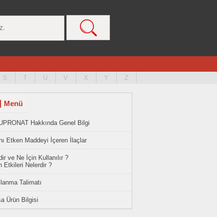
S
T
U
V
X
Y
Z
Menü
UPRONAT Hakkında Genel Bilgi
ı Etken Maddeyi İçeren İlaçlar
ir ve Ne İçin Kullanılır ?
 Etkileri Nelerdir ?
llanma Talimatı
a Ürün Bilgisi