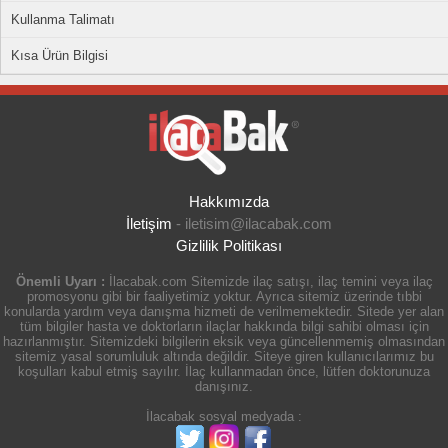
Kullanma Talimatı
Kısa Ürün Bilgisi
Hakkımızda
İletişim
-
iletisim@ilacabak.com
Gizlilik Politikası
Önemli Uyarı :
İlacabak.com Sitemizde ilaç satışı, ilaç temini veya ilaç
promosyonu gibi bir faaliyetimiz yoktur. Ayrıca sitemiz üzerinde tıbbi
konularda yardım veya danışma hizmeti de verilmemektedir. Sitede yer alan
tüm bilgiler hasta ve doktorların ilaçlar hakkında bilgi sahibi olması için
hazırlanmıştır. Sitemizdeki bilgilerin eksik veya güncellenmemiş olmasından
sitemiz yasal sorumluluk altında değildir. Siteye giren kullanıcılarımız bu
koşulları kabul etmiş sayılır. İlaç kullanmadan önce, lütfen doktorunuza
danışınız.
İlacabak sosyal medyada :