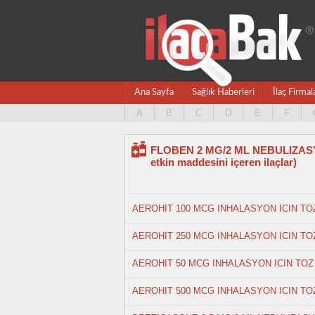
Ana Sayfa
Sağlık Haberleri
İlaç Firmal
A
B
C
D
E
F
FLOBEN 2 MG/2 ML NEBULIZASYO
etkin maddesini içeren ilaçlar)
AEROHIT 100 MCG INHALASYON ICIN TOZ
AEROHIT 250 MCG INHALASYON ICIN TOZ
AEROHIT 50 MCG INHALASYON ICIN TOZ 
AEROHIT 500 MCG INHALASYON ICIN TOZ