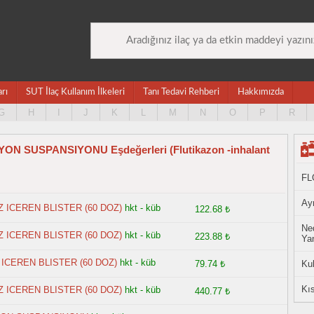
arı
SUT İlaç Kullanım İlkeleri
Tanı Tedavi Rehberi
Hakkımızda
G
H
I
J
K
L
M
N
O
P
R
N SUSPANSIYONU Eşdeğerleri (Flutikazon -inhalant
FL
Ayn
 ICEREN BLISTER (60 DOZ)
hkt - küb
122.68 ₺
Ned
 ICEREN BLISTER (60 DOZ)
hkt - küb
223.88 ₺
Yan
ICEREN BLISTER (60 DOZ)
hkt - küb
79.74 ₺
Ku
Kıs
 ICEREN BLISTER (60 DOZ)
hkt - küb
440.77 ₺