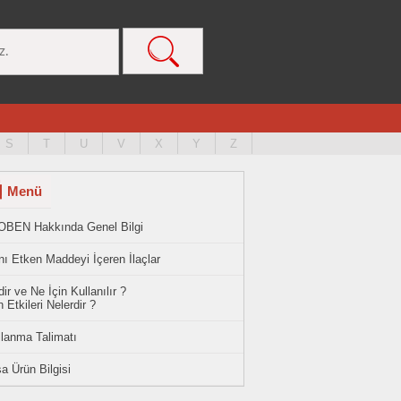
S
T
U
V
X
Y
Z
Menü
OBEN Hakkında Genel Bilgi
ı Etken Maddeyi İçeren İlaçlar
ir ve Ne İçin Kullanılır ?
 Etkileri Nelerdir ?
llanma Talimatı
a Ürün Bilgisi