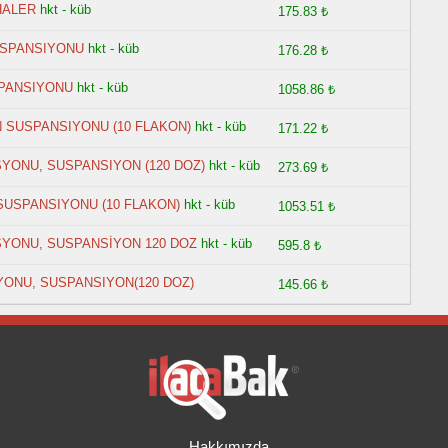
HALER
hkt - küb
175.83 ₺
USPANSIYONU
hkt - küb
176.28 ₺
SPANSIYONU
hkt - küb
1058.86 ₺
 SUSPANSIYONU (10 FLAKON)
hkt - küb
171.22 ₺
YONU, SUSPANSIYON (120 DOZ)
hkt - küb
273.69 ₺
SUSPANSIYONU (10 FLAKON)
hkt - küb
1053.51 ₺
SYONU, SUSPANSİYON 120 DOZ
hkt - küb
595.8 ₺
ONU, SUSPANSIYON(120 DOZ)
145.66 ₺
Hakkımızda