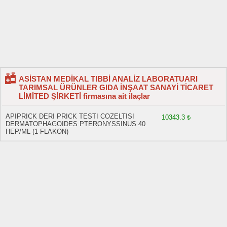
ASİSTAN MEDİKAL TIBBİ ANALİZ LABORATUARI
TARIMSAL ÜRÜNLER GIDA İNŞAAT SANAYİ TİCARET
LİMİTED ŞİRKETİ firmasına ait ilaçlar
APIPRICK DERI PRICK TESTI COZELTISI
10343.3 ₺
DERMATOPHAGOIDES PTERONYSSINUS 40
HEP/ML (1 FLAKON)