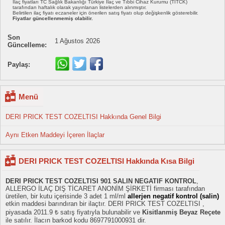
İlaç fiyatları TC Sağlık Bakanlığı Türkiye İlaç ve Tıbbi Cihaz Kurumu (TİTCK)
tarafından haftalık olarak yayınlanan listelerden alınmıştır.
Belirtilen ilaç fiyatı eczaneler için önerilen satış fiyatı olup değişkenlik gösterebilir.
Fiyatlar güncellenmemiş olabilir.
Son
1 Ağustos 2026
Güncelleme:
Paylaş:
Menü
DERI PRICK TEST COZELTISI Hakkında Genel Bilgi
Aynı Etken Maddeyi İçeren İlaçlar
DERI PRICK TEST COZELTISI Hakkında Kısa Bilgi
DERI PRICK TEST COZELTISI 901 SALIN NEGATIF KONTROL
,
ALLERGO İLAÇ DIŞ TİCARET ANONİM ŞİRKETİ firması tarafından
üretilen, bir kutu içerisinde 3 adet 1 ml/ml
allerjen negatif kontrol (salin)
etkin maddesi barındıran bir ilaçtır. DERI PRICK TEST COZELTISI ,
piyasada 2011.9 ₺ satış fiyatıyla bulunabilir ve
Kisitlanmiş Beyaz Reçete
ile satılır. İlacın barkod kodu 8697791000931 dir.