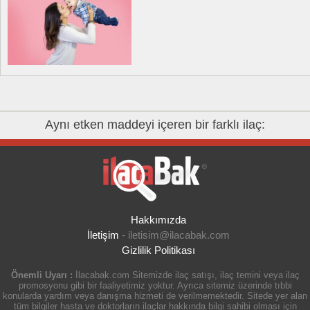
Aynı etken maddeyi içeren bir farklı ilaç:
Hakkımızda
İletişim
-
iletisim@ilacabak.com
Gizlilik Politikası
Önemli Uyarı :
İlacabak.com Sitemizde ilaç satışı, ilaç temini veya ilaç
promosyonu gibi bir faaliyetimiz yoktur. Ayrıca sitemiz üzerinde tıbbi
konularda yardım veya danışma hizmeti de verilmemektedir. Sitede yer alan
tüm bilgiler hasta ve doktorların ilaçlar hakkında bilgi sahibi olması için