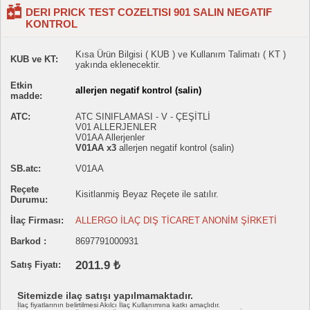
DERI PRICK TEST COZELTISI 901 SALIN NEGATIF
KONTROL
Kısa Ürün Bilgisi ( KUB ) ve Kullanım Talimatı ( KT )
KUB ve KT:
yakında eklenecektir.
Etkin
allerjen negatif kontrol (salin)
madde:
ATC:
ATC SINIFLAMASI - V - ÇEŞİTLİ
V01 ALLERJENLER
V01AA Allerjenler
V01AA x3
allerjen negatif kontrol (salin)
SB.atc:
V01AA
Reçete
Kisitlanmiş Beyaz Reçete ile satılır.
Durumu:
İlaç Firması:
ALLERGO İLAÇ DIŞ TİCARET ANONİM ŞİRKETİ
Barkod :
8697791000931
2011.9 ₺
Satış Fiyatı:
Sitemizde ilaç satışı yapılmamaktadır.
İlaç fiyatlarının belirtilmesi Akılcı İlaç Kullanımına katkı amaçlıdır.