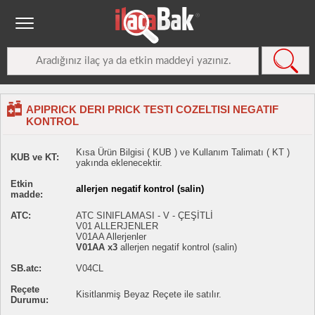
APIPRICK DERI PRICK TESTI COZELTISI NEGATIF
KONTROL
Kısa Ürün Bilgisi ( KUB ) ve Kullanım Talimatı ( KT )
KUB ve KT:
yakında eklenecektir.
Etkin
allerjen negatif kontrol (salin)
madde:
ATC:
ATC SINIFLAMASI - V - ÇEŞİTLİ
V01 ALLERJENLER
V01AA Allerjenler
V01AA x3
allerjen negatif kontrol (salin)
SB.atc:
V04CL
Reçete
Kisitlanmiş Beyaz Reçete ile satılır.
Durumu: