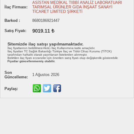
ASİSTAN MEDİKAL TIBBİ ANALİZ LABORATUARI
İlaç Firması:
TARIMSAL ÜRÜNLER GIDA İNŞAAT SANAYİ
TİCARET LİMİTED ŞİRKETİ
Barkod :
8680186921447
9019.11 ₺
Satış Fiyatı:
Sitemizde ilaç satışı yapılmamaktadır.
İlaç fiyatlarının belirtilmesi Akılcı İlaç Kullanımına katkı amaçlıdır.
İlaç fiyatları TC Sağlık Bakanlığı Türkiye İlaç ve Tıbbi Cihaz Kurumu (TİTCK)
tarafından haftalık olarak yayınlanan listelerden alınmıştır.
Belirtilen ilaç fiyatı eczaneler için önerilen satış fiyatı olup değişkenlik gösterebilir.
Fiyatlar güncellenmemiş olabilir.
Son
1 Ağustos 2026
Güncelleme:
Paylaş: