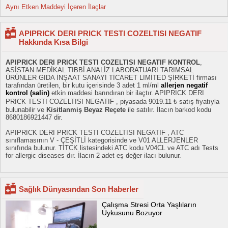
Aynı Etken Maddeyi İçeren İlaçlar
APIPRICK DERI PRICK TESTI COZELTISI NEGATIF
Hakkında Kısa Bilgi
APIPRICK DERI PRICK TESTI COZELTISI NEGATIF KONTROL
,
ASİSTAN MEDİKAL TIBBİ ANALİZ LABORATUARI TARIMSAL
ÜRÜNLER GIDA İNŞAAT SANAYİ TİCARET LİMİTED ŞİRKETİ firması
tarafından üretilen, bir kutu içerisinde 3 adet 1 ml/ml
allerjen negatif
kontrol (salin)
etkin maddesi barındıran bir ilaçtır. APIPRICK DERI
PRICK TESTI COZELTISI NEGATIF , piyasada 9019.11 ₺ satış fiyatıyla
bulunabilir ve
Kisitlanmiş Beyaz Reçete
ile satılır. İlacın barkod kodu
8680186921447 dir.
APIPRICK DERI PRICK TESTI COZELTISI NEGATIF , ATC
sınıflamasının V - ÇEŞİTLİ kategorisinde ve V01 ALLERJENLER
sınıfında bulunur. TİTCK listesindeki ATC kodu V04CL ve ATC adı Tests
for allergic diseases dır. İlacın 2 adet eş değer ilacı bulunur.
Sağlık Dünyasından Son Haberler
Çalışma Stresi Orta Yaşlıların
Uykusunu Bozuyor