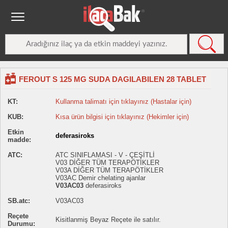
FEROUT S 125 MG SUDA DAGILABILEN 28 TABLET
KT:
Kullanma talimatı için tıklayınız (Hastalar için)
KUB:
Kısa ürün bilgisi için tıklayınız (Hekimler için)
Etkin
deferasiroks
madde:
ATC:
ATC SINIFLAMASI - V - ÇEŞİTLİ
V03 DİĞER TÜM TERAPÖTİKLER
V03A DİĞER TÜM TERAPÖTİKLER
V03AC Demir chelating ajanlar
V03AC03
deferasiroks
SB.atc:
V03AC03
Reçete
Kisitlanmiş Beyaz Reçete ile satılır.
Durumu: