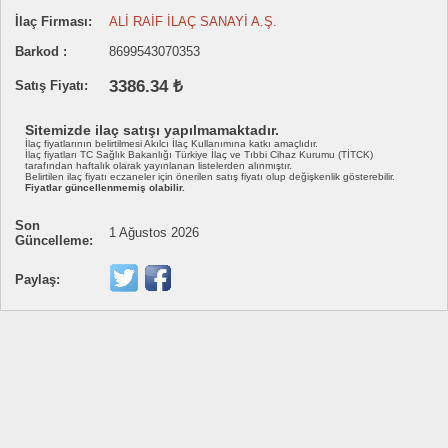
İlaç Firması:
ALİ RAİF İLAÇ SANAYİ A.Ş.
Barkod :
8699543070353
3386.34 ₺
Satış Fiyatı:
Sitemizde ilaç satışı yapılmamaktadır.
İlaç fiyatlarının belirtilmesi Akılcı İlaç Kullanımına katkı amaçlıdır.
İlaç fiyatları TC Sağlık Bakanlığı Türkiye İlaç ve Tıbbi Cihaz Kurumu (TİTCK)
tarafından haftalık olarak yayınlanan listelerden alınmıştır.
Belirtilen ilaç fiyatı eczaneler için önerilen satış fiyatı olup değişkenlik gösterebilir.
Fiyatlar güncellenmemiş olabilir.
Son
1 Ağustos 2026
Güncelleme:
Paylaş: