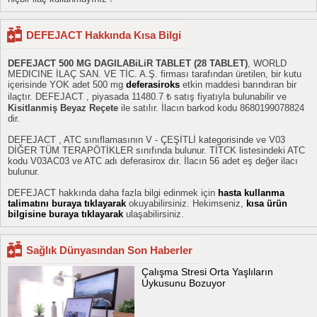
DEFEJACT Hakkında Kısa Bilgi
DEFEJACT 500 MG DAGILABiLiR TABLET (28 TABLET)
, WORLD
MEDICINE İLAÇ SAN. VE TİC. A.Ş. firması tarafından üretilen, bir kutu
içerisinde YOK adet 500 mg
deferasiroks
etkin maddesi barındıran bir
ilaçtır. DEFEJACT , piyasada 11480.7 ₺ satış fiyatıyla bulunabilir ve
Kisitlanmiş Beyaz Reçete
ile satılır. İlacın barkod kodu 8680199078824
dir.
DEFEJACT , ATC sınıflamasının V - ÇEŞİTLİ kategorisinde ve V03
DİĞER TÜM TERAPÖTİKLER sınıfında bulunur. TİTCK listesindeki ATC
kodu V03AC03 ve ATC adı deferasirox dır. İlacın 56 adet eş değer ilacı
bulunur.
DEFEJACT hakkında daha fazla bilgi edinmek için
hasta kullanma
talimatını buraya tıklayarak
okuyabilirsiniz. Hekimseniz,
kısa ürün
bilgisine buraya tıklayarak
ulaşabilirsiniz.
Sağlık Dünyasından Son Haberler
Çalışma Stresi Orta Yaşlıların
Uykusunu Bozuyor