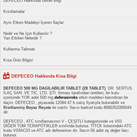
DEFECEO Hakkında Genel Bilgi
Kısıtlamalar
Aynı Etken Maddeyi İçeren İlaçlar
Nedir ve Ne İçin Kullanılır ?
Yan Etkileri Nelerdir ?
Kullanma Talimatı
Kısa Ürün Bilgisi
DEFECEO Hakkında Kısa Bilgi
DEFECEO 500 MG DAGILABILIR TABLET (28 TABLET)
, DR. SERTUS
İLAÇ SAN. VE TİC. LTD. ŞTİ. firması tarafından üretilen, bir kutu
içerisinde YOK adet 500 mg
deferasiroks
etkin maddesi barındıran bir
ilaçtır. DEFECEO , piyasada 12084.47 ₺ satış fiyatıyla bulunabilir ve
Kisitlanmiş Beyaz Reçete
ile satılır. İlacın barkod kodu 8680352000044
dir.
DEFECEO , ATC sınıflamasının V - ÇEŞİTLİ kategorisinde ve V03
DİĞER TÜM TERAPÖTİKLER sınıfında bulunur. TİTCK listesindeki ATC
kodu V03AC03 ve ATC adı deferasirox dır. İlacın 56 adet eş değer ilacı
bulunur.