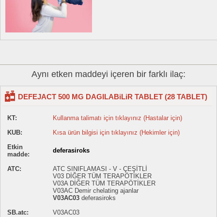
Aynı etken maddeyi içeren bir farklı ilaç:
DEFEJACT 500 MG DAGILABiLiR TABLET (28 TABLET)
KT:
Kullanma talimatı için tıklayınız (Hastalar için)
KUB:
Kısa ürün bilgisi için tıklayınız (Hekimler için)
Etkin
deferasiroks
madde:
ATC:
ATC SINIFLAMASI - V - ÇEŞİTLİ
V03 DİĞER TÜM TERAPÖTİKLER
V03A DİĞER TÜM TERAPÖTİKLER
V03AC Demir chelating ajanlar
V03AC03
deferasiroks
SB.atc:
V03AC03