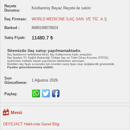
Reçete
Kisitlanmiş Beyaz Reçete ile satılır.
Durumu:
İlaç Firması:
WORLD MEDICINE İLAÇ SAN. VE TİC. A.Ş.
Barkod :
8680199078824
11480.7 ₺
Satış Fiyatı:
Sitemizde ilaç satışı yapılmamaktadır.
İlaç fiyatlarının belirtilmesi Akılcı İlaç Kullanımına katkı amaçlıdır.
İlaç fiyatları TC Sağlık Bakanlığı Türkiye İlaç ve Tıbbi Cihaz Kurumu (TİTCK)
tarafından haftalık olarak yayınlanan listelerden alınmıştır.
Belirtilen ilaç fiyatı eczaneler için önerilen satış fiyatı olup değişkenlik gösterebilir.
Fiyatlar güncellenmemiş olabilir.
Son
1 Ağustos 2026
Güncelleme:
Paylaş:
Menü
DEFEJACT Hakkında Genel Bilgi