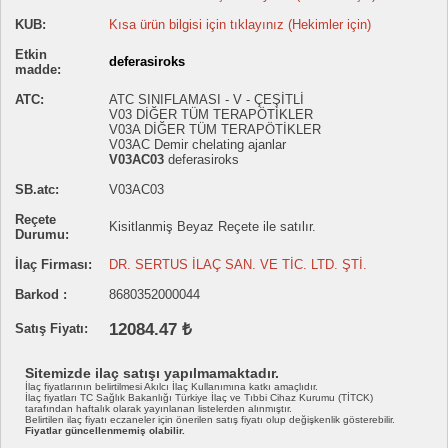
KUB:
Kısa ürün bilgisi için tıklayınız (Hekimler için)
Etkin
deferasiroks
madde:
ATC:
ATC SINIFLAMASI - V - ÇEŞİTLİ
V03 DİĞER TÜM TERAPÖTİKLER
V03A DİĞER TÜM TERAPÖTİKLER
V03AC Demir chelating ajanlar
V03AC03
deferasiroks
SB.atc:
V03AC03
Reçete
Kisitlanmiş Beyaz Reçete ile satılır.
Durumu:
İlaç Firması:
DR. SERTUS İLAÇ SAN. VE TİC. LTD. ŞTİ.
Barkod :
8680352000044
12084.47 ₺
Satış Fiyatı:
Sitemizde ilaç satışı yapılmamaktadır.
İlaç fiyatlarının belirtilmesi Akılcı İlaç Kullanımına katkı amaçlıdır.
İlaç fiyatları TC Sağlık Bakanlığı Türkiye İlaç ve Tıbbi Cihaz Kurumu (TİTCK)
tarafından haftalık olarak yayınlanan listelerden alınmıştır.
Belirtilen ilaç fiyatı eczaneler için önerilen satış fiyatı olup değişkenlik gösterebilir.
Fiyatlar güncellenmemiş olabilir.