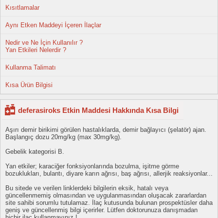
Kısıtlamalar
Aynı Etken Maddeyi İçeren İlaçlar
Nedir ve Ne İçin Kullanılır ?
Yan Etkileri Nelerdir ?
Kullanma Talimatı
Kısa Ürün Bilgisi
deferasiroks Etkin Maddesi Hakkında Kısa Bilgi
Aşırı demir birikimi görülen hastalıklarda, demir bağlayıcı (şelatör) ajan.
Başlangıç dozu 20mg/kg (max 30mg/kg).
Gebelik kategorisi B.
Yan etkiler; karaciğer fonksiyonlarında bozulma, işitme görme
bozuklukları, bulantı, diyare karın ağrısı, baş ağrısı, allerjik reaksiyonlar...
Bu sitede ve verilen linklerdeki bilgilerin eksik, hatalı veya
güncellenmemiş olmasından ve uygulanmasından oluşacak zararlardan
site sahibi sorumlu tutulamaz. İlaç kutusunda bulunan prospektüsler daha
geniş ve güncellenmiş bilgi içerirler. Lütfen doktorunuza danışmadan
hiçbir ilaç kullanmayınız !