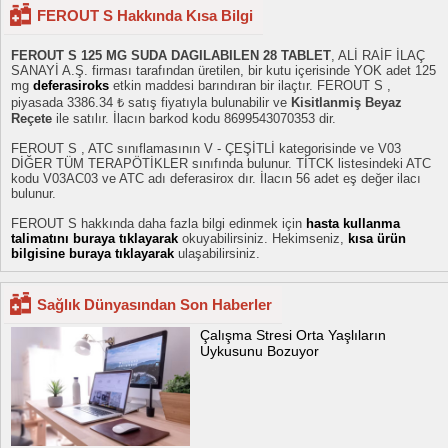
FEROUT S Hakkında Kısa Bilgi
FEROUT S 125 MG SUDA DAGILABILEN 28 TABLET
, ALİ RAİF İLAÇ
SANAYİ A.Ş. firması tarafından üretilen, bir kutu içerisinde YOK adet 125
mg
deferasiroks
etkin maddesi barındıran bir ilaçtır. FEROUT S ,
piyasada 3386.34 ₺ satış fiyatıyla bulunabilir ve
Kisitlanmiş Beyaz
Reçete
ile satılır. İlacın barkod kodu 8699543070353 dir.
FEROUT S , ATC sınıflamasının V - ÇEŞİTLİ kategorisinde ve V03
DİĞER TÜM TERAPÖTİKLER sınıfında bulunur. TİTCK listesindeki ATC
kodu V03AC03 ve ATC adı deferasirox dır. İlacın 56 adet eş değer ilacı
bulunur.
FEROUT S hakkında daha fazla bilgi edinmek için
hasta kullanma
talimatını buraya tıklayarak
okuyabilirsiniz. Hekimseniz,
kısa ürün
bilgisine buraya tıklayarak
ulaşabilirsiniz.
Sağlık Dünyasından Son Haberler
Çalışma Stresi Orta Yaşlıların
Uykusunu Bozuyor