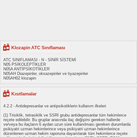
Klozapin ATC Sınıflaması
ATC SINIFLAMASI - N - SİNİR SİSTEMİ
N05 PSİKOLEPTİKLER
N05A ANTİPSİKOTİKLER
N05AH Diazepinler, oksazepinler ve tiyazepinler
N05AH02 klozapin
Kısıtlamalar
4.2.2 - Antidepresanlar ve antipsikotiklerin kullanım ilkeleri
(1) Trisiklik, tetrasiklik ve SSRI grubu antidepresanlar tüm hekimlerce
reçete edilebilir. Bu gruplar arasında ilaç değişimi gereken hallerde
ve/veya bu ilaçların 6 aydan uzun süre kullanılması gereken durumlarda
psikiyatri uzman hekimlerince veya psikiyatri uzman hekimlerince
düzenlenen uzman hekim raporuna dayanılarak tüm hekimlerce reçete