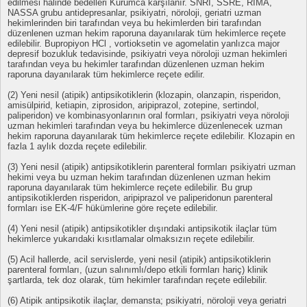
edilmesi halinde bedelleri Kurumca karşılanır. SNRI, SSRE, RIMA,
NASSA grubu antidepresanlar, psikiyatri, nöroloji, geriatri uzman
hekimlerinden biri tarafından veya bu hekimlerden biri tarafından
düzenlenen uzman hekim raporuna dayanılarak tüm hekimlerce reçete
edilebilir. Bupropiyon HCl , vortioksetin ve agomelatin yanlızca major
depresif bozukluk tedavisinde, psikiyatri veya nöroloji uzman hekimleri
tarafından veya bu hekimler tarafından düzenlenen uzman hekim
raporuna dayanılarak tüm hekimlerce reçete edilir.
(2) Yeni nesil (atipik) antipsikotiklerin (klozapin, olanzapin, risperidon,
amisülpirid, ketiapin, ziprosidon, aripiprazol, zotepine, sertindol,
paliperidon) ve kombinasyonlarının oral formları, psikiyatri veya nöroloji
uzman hekimleri tarafından veya bu hekimlerce düzenlenecek uzman
hekim raporuna dayanılarak tüm hekimlerce reçete edilebilir. Klozapin en
fazla 1 aylık dozda reçete edilebilir.
(3) Yeni nesil (atipik) antipsikotiklerin parenteral formları psikiyatri uzman
hekimi veya bu uzman hekim tarafından düzenlenen uzman hekim
raporuna dayanılarak tüm hekimlerce reçete edilebilir. Bu grup
antipsikotiklerden risperidon, aripiprazol ve paliperidonun parenteral
formları ise EK-4/F hükümlerine göre reçete edilebilir.
(4) Yeni nesil (atipik) antipsikotikler dışındaki antipsikotik ilaçlar tüm
hekimlerce yukarıdaki kısıtlamalar olmaksızın reçete edilebilir.
(5) Acil hallerde, acil servislerde, yeni nesil (atipik) antipsikotiklerin
parenteral formları, (uzun salınımlı/depo etkili formları hariç) klinik
şartlarda, tek doz olarak, tüm hekimler tarafından reçete edilebilir.
(6) Atipik antipsikotik ilaçlar, demansta; psikiyatri, nöroloji veya geriatri