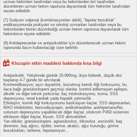
uzman hekimleri tarafından veya bu hekimlerden biri tarafından
düzenlenen uzman hekim raporuna dayanılarak tüm hekimler tarafından
reçete edilebilir.
(7) Sodyum valproat (kombinasyonları dahil), “bipolar bozukluk”
endikasyonunda psikiyatri ve nöroloji uzmanları tarafından veya bu
hekimlerden birinin düzenlediği uzman hekim raporuna dayanılarak tüm
hekimlerce reçete edilebilir.
(8) Antidepresanlar ve antipsikotikler için düzenlenecek uzman hekim
raporunda ilacın kullanılacağı süre belirtilir.
Klozapin etkin maddesi hakkında kısa bilgi
Antipsikotik. Yetişkinde günlük 25-900mg, ikiye bölerek, düşük doz
başlanıp 4-7 günde bir artırılarak.
Kontrendikasyon; aşırı duyarlılık, bozulmuş kemik iliği fonksiyonu, bu
ilaca bağlı granülositopeni geçmişi olanlar, kontrol edilemeyen epilepsi,
alkolik ve diğer toksik psikozlar, ilaç intoksikasyonu, koma, SSS
depresyonu, renal kardiak yada hepatik yetmezlik.
Etkileşim; kemik iliği fonksiyonunu baskılayan ilaçlar, SSS depresanları,
MAO inhibitörleri, benzodiyazepin, antikolinerjikler, antihipertansifler,
solunum depresyonu yapabilecek diğer ilaçlar, sitokrom P450 sistemini
etkileyen diğer ilaçlar, lityum, SSS aktivatörleri.
Yan etkiler; granülositopeni, agranülositoz, lökositoz, eozinofili, baş
dönmesi, baş ağrısı, rijidite, tremor, akatizi, ağız kuruluğu, görme
bozuklukları, terleme, hipotansiyon...