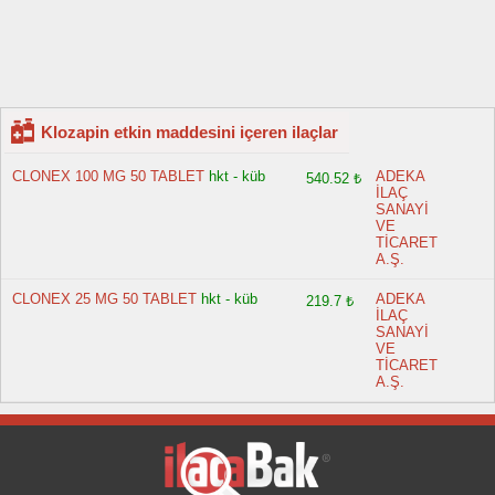
Klozapin etkin maddesini içeren ilaçlar
CLONEX 100 MG 50 TABLET
hkt - küb
ADEKA
540.52 ₺
İLAÇ
SANAYİ
VE
TİCARET
A.Ş.
CLONEX 25 MG 50 TABLET
hkt - küb
ADEKA
219.7 ₺
İLAÇ
SANAYİ
VE
TİCARET
A.Ş.