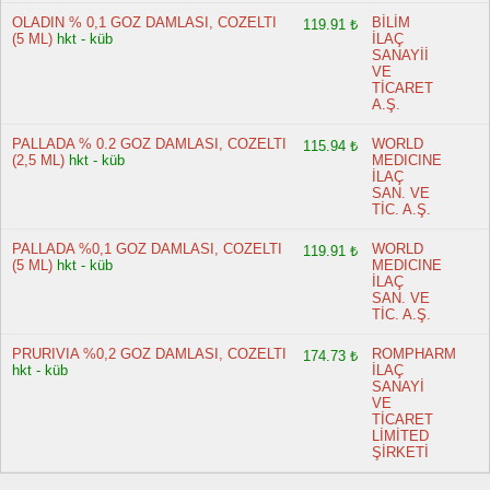
OLADIN % 0,1 GOZ DAMLASI, COZELTI
BİLİM
119.91 ₺
(5 ML)
hkt - küb
İLAÇ
SANAYİİ
VE
TİCARET
A.Ş.
PALLADA % 0.2 GOZ DAMLASI, COZELTI
WORLD
115.94 ₺
(2,5 ML)
hkt - küb
MEDICINE
İLAÇ
SAN. VE
TİC. A.Ş.
PALLADA %0,1 GOZ DAMLASI, COZELTI
WORLD
119.91 ₺
(5 ML)
hkt - küb
MEDICINE
İLAÇ
SAN. VE
TİC. A.Ş.
PRURIVIA %0,2 GOZ DAMLASI, COZELTI
ROMPHARM
174.73 ₺
hkt - küb
İLAÇ
SANAYİ
VE
TİCARET
LİMİTED
ŞİRKETİ