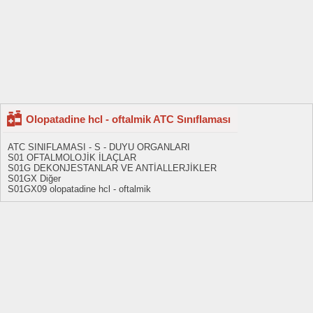
Olopatadine hcl - oftalmik ATC Sınıflaması
ATC SINIFLAMASI - S - DUYU ORGANLARI
S01 OFTALMOLOJİK İLAÇLAR
S01G DEKONJESTANLAR VE ANTİALLERJİKLER
S01GX Diğer
S01GX09 olopatadine hcl - oftalmik