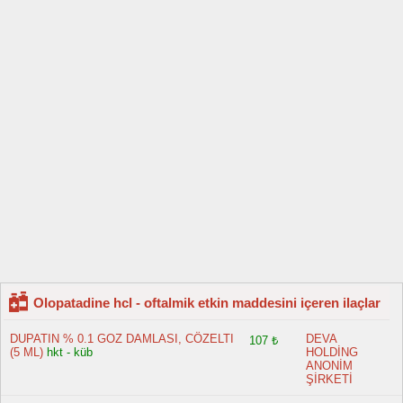
Olopatadine hcl - oftalmik etkin maddesini içeren ilaçlar
DUPATIN % 0.1 GOZ DAMLASI, CÖZELTI
DEVA
107 ₺
(5 ML)
hkt - küb
HOLDİNG
ANONİM
ŞİRKETİ