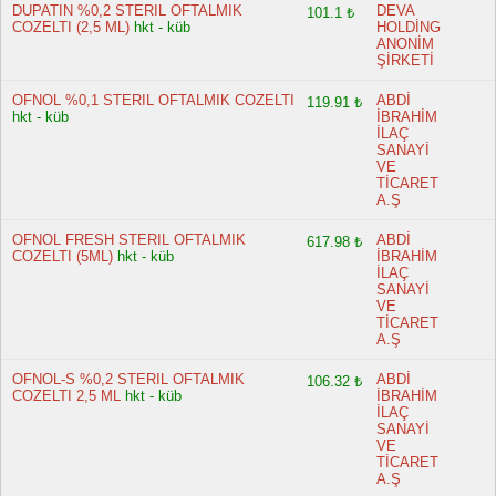
DUPATIN %0,2 STERIL OFTALMIK
DEVA
101.1 ₺
COZELTI (2,5 ML)
hkt - küb
HOLDİNG
ANONİM
ŞİRKETİ
OFNOL %0,1 STERIL OFTALMIK COZELTI
ABDİ
119.91 ₺
hkt - küb
İBRAHİM
İLAÇ
SANAYİ
VE
TİCARET
A.Ş
OFNOL FRESH STERIL OFTALMIK
ABDİ
617.98 ₺
COZELTI (5ML)
hkt - küb
İBRAHİM
İLAÇ
SANAYİ
VE
TİCARET
A.Ş
OFNOL-S %0,2 STERIL OFTALMIK
ABDİ
106.32 ₺
COZELTI 2,5 ML
hkt - küb
İBRAHİM
İLAÇ
SANAYİ
VE
TİCARET
A.Ş