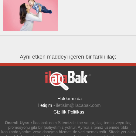
Aynı etken maddeyi içeren bir farklı ilaç:
Hakkımızda
İletişim
-
iletisim@ilacabak.com
Gizlilik Politikası
Önemli Uyarı :
İlacabak.com Sitemizde ilaç satışı, ilaç temini veya ilaç
promosyonu gibi bir faaliyetimiz yoktur. Ayrıca sitemiz üzerinde tıbbi
konularda yardım veya danışma hizmeti de verilmemektedir. Sitede yer alan