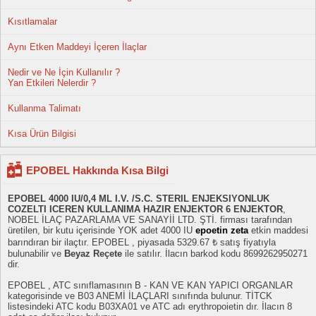
Kısıtlamalar
Aynı Etken Maddeyi İçeren İlaçlar
Nedir ve Ne İçin Kullanılır ?
Yan Etkileri Nelerdir ?
Kullanma Talimatı
Kısa Ürün Bilgisi
EPOBEL Hakkında Kısa Bilgi
EPOBEL 4000 IU/0,4 ML I.V. /S.C. STERIL ENJEKSIYONLUK
COZELTI ICEREN KULLANIMA HAZIR ENJEKTOR 6 ENJEKTOR
,
NOBEL İLAÇ PAZARLAMA VE SANAYİİ LTD. ŞTİ. firması tarafından
üretilen, bir kutu içerisinde YOK adet 4000 IU
epoetin zeta
etkin maddesi
barındıran bir ilaçtır. EPOBEL , piyasada 5329.67 ₺ satış fiyatıyla
bulunabilir ve
Beyaz Reçete
ile satılır. İlacın barkod kodu 8699262950271
dir.
EPOBEL , ATC sınıflamasının B - KAN VE KAN YAPICI ORGANLAR
kategorisinde ve B03 ANEMİ İLAÇLARI sınıfında bulunur. TİTCK
listesindeki ATC kodu B03XA01 ve ATC adı erythropoietin dır. İlacın 8