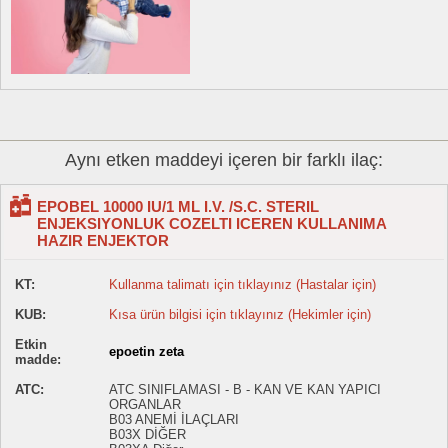
Aynı etken maddeyi içeren bir farklı ilaç:
EPOBEL 10000 IU/1 ML I.V. /S.C. STERIL
ENJEKSIYONLUK COZELTI ICEREN KULLANIMA
HAZIR ENJEKTOR
KT:
Kullanma talimatı için tıklayınız (Hastalar için)
KUB:
Kısa ürün bilgisi için tıklayınız (Hekimler için)
Etkin
epoetin zeta
madde:
ATC:
ATC SINIFLAMASI - B - KAN VE KAN YAPICI
ORGANLAR
B03 ANEMİ İLAÇLARI
B03X DİĞER