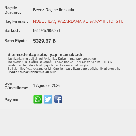
Reçete
Beyaz Reçete ile satılır.
Durumu:
İlaç Firması:
NOBEL İLAÇ PAZARLAMA VE SANAYİİ LTD. ŞTİ.
Barkod :
8699262950271
5329.67 ₺
Satış Fiyatı:
Sitemizde ilaç satışı yapılmamaktadır.
İlaç fiyatlarının belirtilmesi Akılcı İlaç Kullanımına katkı amaçlıdır.
İlaç fiyatları TC Sağlık Bakanlığı Türkiye İlaç ve Tıbbi Cihaz Kurumu (TİTCK)
tarafından haftalık olarak yayınlanan listelerden alınmıştır.
Belirtilen ilaç fiyatı eczaneler için önerilen satış fiyatı olup değişkenlik gösterebilir.
Fiyatlar güncellenmemiş olabilir.
Son
1 Ağustos 2026
Güncelleme:
Paylaş: