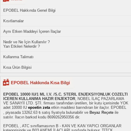
EPOBEL Hakkında Genel Bilgi
Kısıtlamalar
Aynı Etken Maddeyi İçeren İlaçlar
Nedir ve Ne İçin Kullanılır ?
Yan Etkileri Nelerdir ?
Kullanma Talimatı
Kısa Ürün Bilgisi
EPOBEL Hakkında Kısa Bilgi
EPOBEL 10000 IU/1 ML I.V. /S.C. STERIL ENJEKSIYONLUK COZELTI
ICEREN KULLANIMA HAZIR ENJEKTOR
, NOBEL İLAÇ PAZARLAMA
VE SANAYİİ LTD. ŞTİ. firması tarafından üretilen, bir kutu içerisinde YOK
adet 10000 IU
epoetin zeta
etkin maddesi barındıran bir ilaçtır. EPOBEL
, piyasada 13262.63 ₺ satış fiyatıyla bulunabilir ve
Beyaz Reçete
ile
satılır. İlacın barkod kodu 8699262950356 dir.
EPOBEL , ATC sınıflamasının B - KAN VE KAN YAPICI ORGANLAR
kategorisinde ve B03 ANEMİ İLAÇLARI sınıfında bulunur. TİTCK