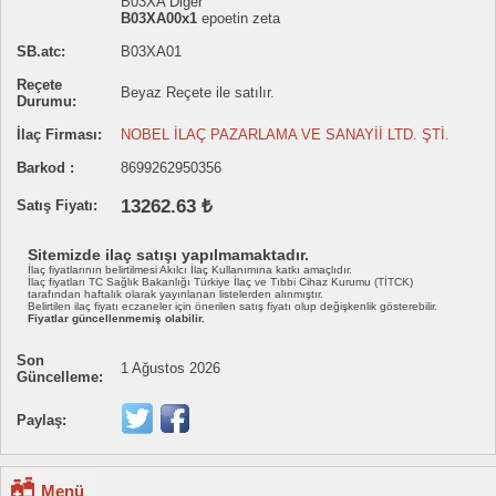
B03XA Diğer
B03XA00x1
epoetin zeta
SB.atc:
B03XA01
Reçete
Beyaz Reçete ile satılır.
Durumu:
İlaç Firması:
NOBEL İLAÇ PAZARLAMA VE SANAYİİ LTD. ŞTİ.
Barkod :
8699262950356
13262.63 ₺
Satış Fiyatı:
Sitemizde ilaç satışı yapılmamaktadır.
İlaç fiyatlarının belirtilmesi Akılcı İlaç Kullanımına katkı amaçlıdır.
İlaç fiyatları TC Sağlık Bakanlığı Türkiye İlaç ve Tıbbi Cihaz Kurumu (TİTCK)
tarafından haftalık olarak yayınlanan listelerden alınmıştır.
Belirtilen ilaç fiyatı eczaneler için önerilen satış fiyatı olup değişkenlik gösterebilir.
Fiyatlar güncellenmemiş olabilir.
Son
1 Ağustos 2026
Güncelleme:
Paylaş:
Menü