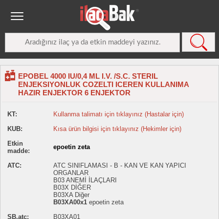
EPOBEL 4000 IU/0,4 ML I.V. /S.C. STERIL
ENJEKSIYONLUK COZELTI ICEREN KULLANIMA
HAZIR ENJEKTOR 6 ENJEKTOR
KT:
Kullanma talimatı için tıklayınız (Hastalar için)
KUB:
Kısa ürün bilgisi için tıklayınız (Hekimler için)
Etkin
epoetin zeta
madde:
ATC:
ATC SINIFLAMASI - B - KAN VE KAN YAPICI
ORGANLAR
B03 ANEMİ İLAÇLARI
B03X DİĞER
B03XA Diğer
B03XA00x1
epoetin zeta
SB.atc:
B03XA01