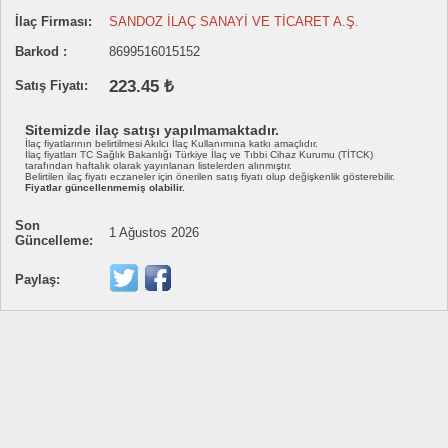
İlaç Firması:
SANDOZ İLAÇ SANAYİ VE TİCARET A.Ş.
Barkod :
8699516015152
223.45 ₺
Satış Fiyatı:
Sitemizde ilaç satışı yapılmamaktadır.
İlaç fiyatlarının belirtilmesi Akılcı İlaç Kullanımına katkı amaçlıdır.
İlaç fiyatları TC Sağlık Bakanlığı Türkiye İlaç ve Tıbbi Cihaz Kurumu (TİTCK)
tarafından haftalık olarak yayınlanan listelerden alınmıştır.
Belirtilen ilaç fiyatı eczaneler için önerilen satış fiyatı olup değişkenlik gösterebilir.
Fiyatlar güncellenmemiş olabilir.
Son
1 Ağustos 2026
Güncelleme:
Paylaş: