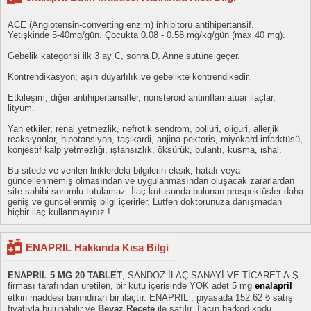
ACE (Angiotensin-converting enzim) inhibitörü antihipertansif.
Yetişkinde 5-40mg/gün. Çocukta 0.08 - 0.58 mg/kg/gün (max 40 mg).
Gebelik kategorisi ilk 3 ay C, sonra D. Anne sütüne geçer.
Kontrendikasyon; aşırı duyarlılık ve gebelikte kontrendikedir.
Etkileşim; diğer antihipertansifler, nonsteroid antiinflamatuar ilaçlar,
lityum.
Yan etkiler; renal yetmezlik, nefrotik sendrom, poliüri, oligüri, allerjik
reaksiyonlar, hipotansiyon, taşikardi, anjina pektoris, miyokard infarktüsü,
konjestif kalp yetmezliği, iştahsızlık, öksürük, bulantı, kusma, ishal.
Bu sitede ve verilen linklerdeki bilgilerin eksik, hatalı veya
güncellenmemiş olmasından ve uygulanmasından oluşacak zararlardan
site sahibi sorumlu tutulamaz. İlaç kutusunda bulunan prospektüsler daha
geniş ve güncellenmiş bilgi içerirler. Lütfen doktorunuza danışmadan
hiçbir ilaç kullanmayınız !
ENAPRIL Hakkında Kısa Bilgi
ENAPRIL 5 MG 20 TABLET
, SANDOZ İLAÇ SANAYİ VE TİCARET A.Ş.
firması tarafından üretilen, bir kutu içerisinde YOK adet 5 mg
enalapril
etkin maddesi barındıran bir ilaçtır. ENAPRIL , piyasada 152.62 ₺ satış
fiyatıyla bulunabilir ve
Beyaz Reçete
ile satılır. İlacın barkod kodu