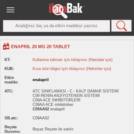
ENAPRIL 20 MG 20 TABLET
KT:
Kullanma talimatı için tıklayınız (Hastalar için)
KUB:
Kısa ürün bilgisi için tıklayınız (Hekimler için)
Etkin
enalapril
madde:
ATC:
ATC SINIFLAMASI - C - KALP DAMAR SİSTEMİ
C09 RENİN-ANJİYOTENSİN SİSTEMİ
C09A ACE İNHİBİTÖRLERİ
C09AA ACE inhibitörleri
C09AA02
enalapril
SB.atc:
C09AA02
Reçete
Beyaz Reçete ile satılır.
Durumu: