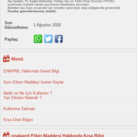
İlaç fiyatları TC Sağlık Bakanlığı Türkiye İlaç ve Tıbbi Cihaz Kurumu (TİTCK)
tarafından haftalık olarak yayınlanan listelerden alınmıştır.
Belirtilen ilaç fiyatı eczaneler için önerilen satış fiyatı olup değişkenlik gösterebilir.
Fiyatlar güncellenmemiş olabilir.
Son
1 Ağustos 2026
Güncelleme:
Paylaş:
Menü
ENAPRIL Hakkında Genel Bilgi
Aynı Etken Maddeyi İçeren İlaçlar
Nedir ve Ne İçin Kullanılır ?
Yan Etkileri Nelerdir ?
Kullanma Talimatı
Kısa Ürün Bilgisi
enalapril Etkin Maddesi Hakkında Kısa Bilgi