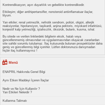
Kontrendikasyon; aşırı duyarlılık ve gebelikte kontrendikedir.
Etkileşim; diğer antihipertansifler, nonsteroid antiinflamatuar ilaçlar,
lityum.
Yan etkiler; renal yetmezlik, nefrotik sendrom, poliüri, oligüri, allerjik
reaksiyonlar, hipotansiyon, taşikardi, anjina pektoris, miyokard infarktüsü,
konjestif kalp yetmezliği, iştahsızlık, öksürük, bulantı, kusma, ishal.
Bu sitede ve verilen linklerdeki bilgilerin eksik, hatalı veya
güncellenmemiş olmasından ve uygulanmasından oluşacak zararlardan
site sahibi sorumlu tutulamaz. İlaç kutusunda bulunan prospektüsler daha
geniş ve güncellenmiş bilgi içerirler. Lütfen doktorunuza danışmadan
hiçbir ilaç kullanmayınız !
Menü
ENAPRIL Hakkında Genel Bilgi
Aynı Etken Maddeyi İçeren İlaçlar
Nedir ve Ne İçin Kullanılır ?
Yan Etkileri Nelerdir ?
Kullanma Talimatı