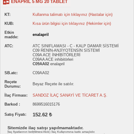
ENAPRIL 5 MG 20 TABLET
KT:
Kullanma talimatı için tıklayınız (Hastalar için)
KUB:
Kısa ürün bilgisi için tıklayınız (Hekimler için)
Etkin
enalapril
madde:
ATC:
ATC SINIFLAMASI - C - KALP DAMAR SİSTEMİ
C09 RENİN-ANJİYOTENSİN SİSTEMİ
C09A ACE İNHİBİTÖRLERİ
C09AA ACE inhibitörleri
C09AA02
enalapril
SB.atc:
C09AA02
Reçete
Beyaz Reçete ile satılır.
Durumu:
İlaç Firması:
SANDOZ İLAÇ SANAYİ VE TİCARET A.Ş.
Barkod :
8699516015176
152.62 ₺
Satış Fiyatı:
Sitemizde ilaç satışı yapılmamaktadır.
İlaç fiyatlarının belirtilmesi Akılcı İlaç Kullanımına katkı amaçlıdır.