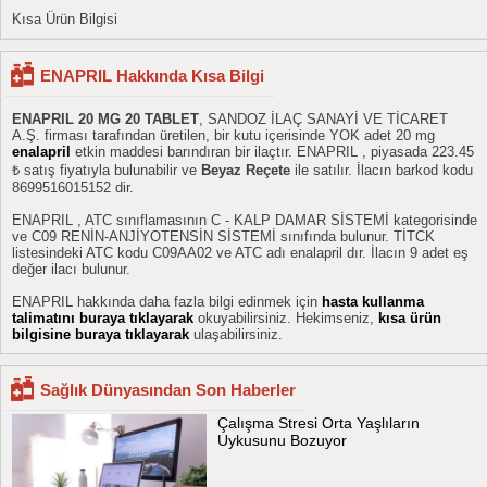
Kısa Ürün Bilgisi
ENAPRIL Hakkında Kısa Bilgi
ENAPRIL 20 MG 20 TABLET
, SANDOZ İLAÇ SANAYİ VE TİCARET
A.Ş. firması tarafından üretilen, bir kutu içerisinde YOK adet 20 mg
enalapril
etkin maddesi barındıran bir ilaçtır. ENAPRIL , piyasada 223.45
₺ satış fiyatıyla bulunabilir ve
Beyaz Reçete
ile satılır. İlacın barkod kodu
8699516015152 dir.
ENAPRIL , ATC sınıflamasının C - KALP DAMAR SİSTEMİ kategorisinde
ve C09 RENİN-ANJİYOTENSİN SİSTEMİ sınıfında bulunur. TİTCK
listesindeki ATC kodu C09AA02 ve ATC adı enalapril dır. İlacın 9 adet eş
değer ilacı bulunur.
ENAPRIL hakkında daha fazla bilgi edinmek için
hasta kullanma
talimatını buraya tıklayarak
okuyabilirsiniz. Hekimseniz,
kısa ürün
bilgisine buraya tıklayarak
ulaşabilirsiniz.
Sağlık Dünyasından Son Haberler
Çalışma Stresi Orta Yaşlıların
Uykusunu Bozuyor