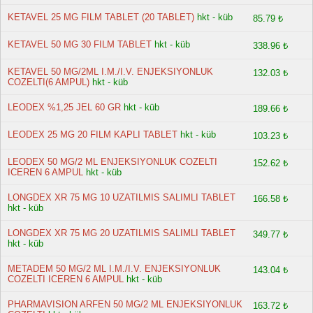
KETAVEL 25 MG FILM TABLET (20 TABLET)
hkt - küb
85.79 ₺
KETAVEL 50 MG 30 FILM TABLET
hkt - küb
338.96 ₺
KETAVEL 50 MG/2ML I.M./I.V. ENJEKSIYONLUK
132.03 ₺
COZELTI(6 AMPUL)
hkt - küb
LEODEX %1,25 JEL 60 GR
hkt - küb
189.66 ₺
LEODEX 25 MG 20 FILM KAPLI TABLET
hkt - küb
103.23 ₺
LEODEX 50 MG/2 ML ENJEKSIYONLUK COZELTI
152.62 ₺
ICEREN 6 AMPUL
hkt - küb
LONGDEX XR 75 MG 10 UZATILMIS SALIMLI TABLET
166.58 ₺
hkt - küb
LONGDEX XR 75 MG 20 UZATILMIS SALIMLI TABLET
349.77 ₺
hkt - küb
METADEM 50 MG/2 ML I.M./I.V. ENJEKSIYONLUK
143.04 ₺
COZELTI ICEREN 6 AMPUL
hkt - küb
PHARMAVISION ARFEN 50 MG/2 ML ENJEKSIYONLUK
163.72 ₺