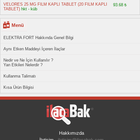
VELORES 25 MG FILM KAPLI TABLET (20 FILM KAPLI
93.68 ₺
TABLET)
hkt - küb
Menü
ELEKTRA FORT Hakkında Genel Bilgi
Aynı Etken Maddeyi İçeren İlaçlar
Nedir ve Ne İçin Kullanılır ?
Yan Etkileri Nelerdir ?
Kullanma Talimatı
Kısa Ürün Bilgisi
Hakkımızda
İletişim
-
iletisim@ilacabak.com