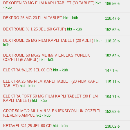
DEXOFEN 50 MG FILM KAPLI TABLET (30 TABLET)
hkt
186.56 ₺
- küb
DEXPRO 25 MG 20 FILM TABLET
hkt - küb
118.47 ₺
DEXTROME % 1,25 JEL (60 G/TUP)
hkt - küb
152.62 ₺
DEXTROME 25 MG FILM KAPLI TABLET (20 ADET)
hkt -
118.26 ₺
küb
DEXTROME 50 MG/2 ML IM/IV ENJEKSIYONLUK
152.62 ₺
COZELTI (6 AMPUL)
hkt - küb
ELEKTRA %1,25 JEL 60 GR
hkt - küb
147.1 ₺
ELEKTRA 25 MG FILM KAPLI TABLET (20 FILM KAPLI
115.11 ₺
TABLET)
hkt - küb
ELEKTRA FORT 50 MG FILM KAPLI TABLET (30 FILM
194.71 ₺
KAPLI TABLET)
hkt - küb
GROT 50 MG/2 ML I.M./I.V. ENJEKSIYONLUK COZELTI
152.62 ₺
ICEREN 6 AMPUL
hkt - küb
KETAVEL %1,25 JEL 60 GR
hkt - küb
138.02 ₺