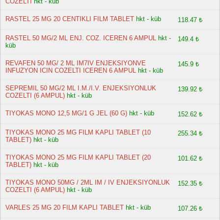
COZELTI
hkt - küb
RASTEL 25 MG 20 CENTIKLI FILM TABLET
hkt - küb
118.47 ₺
RASTEL 50 MG/2 ML ENJ. COZ. ICEREN 6 AMPUL
hkt -
149.4 ₺
küb
REVAFEN 50 MG/ 2 ML IM7IV ENJEKSIYONVE
145.9 ₺
INFUZYON ICIN COZELTI ICEREN 6 AMPUL
hkt - küb
SEPREMIL 50 MG/2 ML I.M./I.V. ENJEKSIYONLUK
139.92 ₺
COZELTI (6 AMPUL)
hkt - küb
TIYOKAS MONO 12,5 MG/1 G JEL (60 G)
hkt - küb
152.62 ₺
TIYOKAS MONO 25 MG FILM KAPLI TABLET (10
255.34 ₺
TABLET)
hkt - küb
TIYOKAS MONO 25 MG FILM KAPLI TABLET (20
101.62 ₺
TABLET)
hkt - küb
TIYOKAS MONO 50MG / 2ML IM / IV ENJEKSIYONLUK
152.35 ₺
COZELTI (6 AMPUL)
hkt - küb
VARLES 25 MG 20 FILM KAPLI TABLET
hkt - küb
107.26 ₺