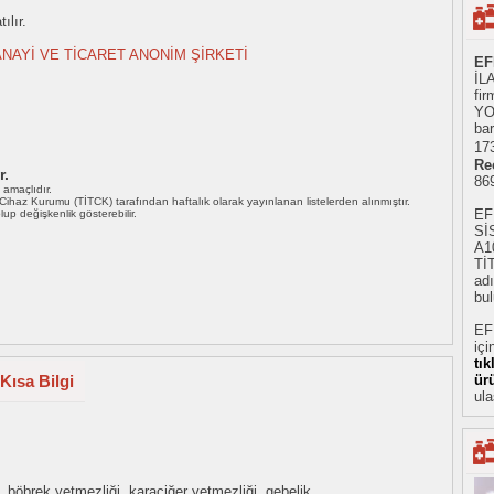
ılır.
NAYİ VE TİCARET ANONİM ŞİRKETİ
EF
İL
fir
YO
bar
173
Re
r.
86
ı amaçlıdır.
i Cihaz Kurumu (TİTCK) tarafından haftalık olarak yayınlanan listelerden alınmıştır.
EF
 olup değişkenlik gösterebilir.
Sİ
A1
Tİ
adı
bul
EF
içi
tı
Kısa Bilgi
ür
ula
, böbrek yetmezliği, karaciğer yetmezliği, gebelik.