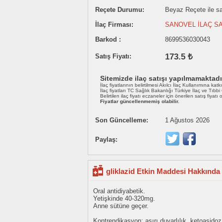
Reçete Durumu:
Beyaz Reçete ile sat
İlaç Firması:
SANOVEL İLAÇ SA
Barkod :
8699536030043
173.5 ₺
Satış Fiyatı:
Sitemizde ilaç satışı yapılmamaktadı
İlaç fiyatlarının belirtilmesi Akılcı İlaç Kullanımına katk
İlaç fiyatları TC Sağlık Bakanlığı Türkiye İlaç ve Tıbb
Belirtilen ilaç fiyatı eczaneler için önerilen satış fiyatı
Fiyatlar güncellenmemiş olabilir.
Son Güncelleme:
1 Ağustos 2026
Paylaş:
gliklazid Etkin Maddesi Hakkında 
Oral antidiyabetik.
Yetişkinde 40-320mg.
Anne sütüne geçer.
Kontrendikasyon; aşırı duyarlılık, ketoasidoz