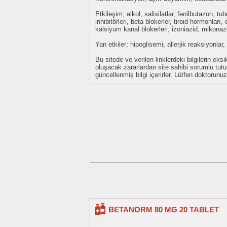
Etkileşim; alkol, salisilatlar, fenilbutazon, t
inhibitörleri, beta blokerler, tiroid hormonları,
kalsiyum kanal blokerleri, izoniazid, mikonaz
Yan etkiler; hipoglisemi, allerjik reaksiyonla
Bu sitede ve verilen linklerdeki bilgilerin 
oluşacak zararlardan site sahibi sorumlu tu
güncellenmiş bilgi içerirler. Lütfen doktorun
BETANORM 80 MG 20 TABLET