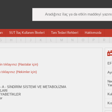
arı
SUT İlaç Kullanım İlkeleri
Tanı Tedavi Rehberi
Hakkımızda
G
H
I
J
K
L
M
N
O
P
R
EF
n tıklayınız (Hastalar için)
n tıklayınız (Hekimler için)
Ayn
Ned
Yan
- A - SİNDİRİM SİSTEMİ VE METABOLİZMA
ÇLARI
Ku
İYABETİKLER
er
Kıs