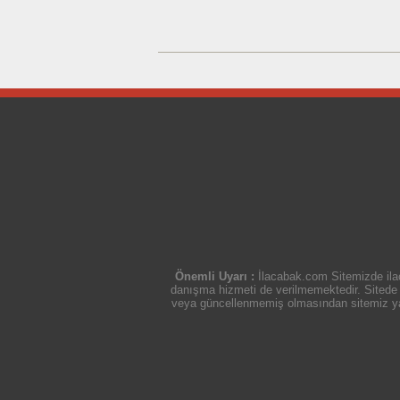
Önemli Uyarı :
İlacabak.com Sitemizde ilaç
danışma hizmeti de verilmemektedir. Sitede ye
veya güncellenmemiş olmasından sitemiz yasal