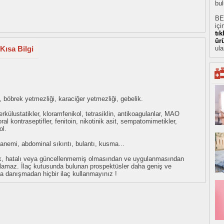
bul
BE
içi
tı
ür
Kısa Bilgi
ula
, böbrek yetmezliği, karaciğer yetmezliği, gebelik.
uberkülustatikler, kloramfenikol, tetrasiklin, antikoagulanlar, MAO
 oral kontraseptifler, fenitoin, nikotinik asit, sempatomimetikler,
ol.
r, anemi, abdominal sıkıntı, bulantı, kusma...
eksik, hatalı veya güncellenmemiş olmasından ve uygulanmasından
tulamaz. İlaç kutusunda bulunan prospektüsler daha geniş ve
uza danışmadan hiçbir ilaç kullanmayınız !