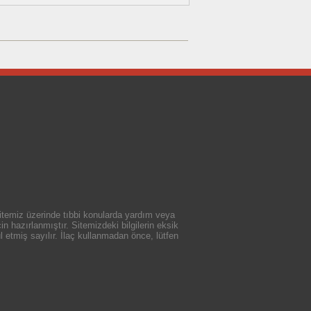
 sitemiz üzerinde tıbbi konularda yardım veya
n hazırlanmıştır. Sitemizdeki bilgilerin eksik
 etmiş sayılır. İlaç kullanmadan önce, lütfen