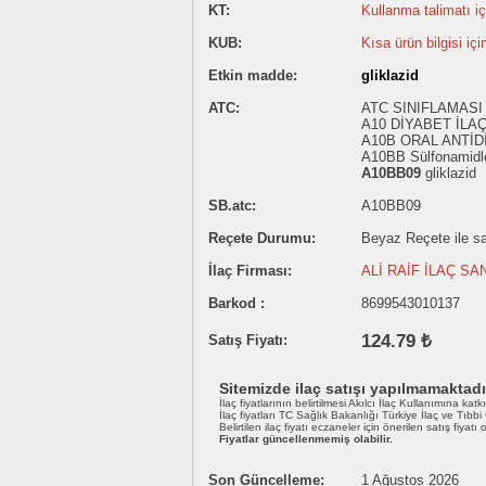
KT:
Kullanma talimatı içi
KUB:
Kısa ürün bilgisi içi
Etkin madde:
gliklazid
ATC:
ATC SINIFLAMASI 
A10 DİYABET İLA
A10B ORAL ANTİD
A10BB Sülfonamidl
A10BB09
gliklazid
SB.atc:
A10BB09
Reçete Durumu:
Beyaz Reçete ile sat
İlaç Firması:
ALİ RAİF İLAÇ SAN
Barkod :
8699543010137
124.79 ₺
Satış Fiyatı:
Sitemizde ilaç satışı yapılmamaktadı
İlaç fiyatlarının belirtilmesi Akılcı İlaç Kullanımına katk
İlaç fiyatları TC Sağlık Bakanlığı Türkiye İlaç ve Tıbb
Belirtilen ilaç fiyatı eczaneler için önerilen satış fiyatı
Fiyatlar güncellenmemiş olabilir.
Son Güncelleme:
1 Ağustos 2026