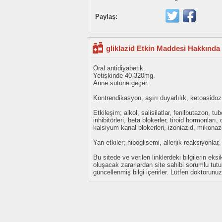
Paylaş:
gliklazid Etkin Maddesi Hakkında 
Oral antidiyabetik.
Yetişkinde 40-320mg.
Anne sütüne geçer.
Kontrendikasyon; aşırı duyarlılık, ketoasidoz
Etkileşim; alkol, salisilatlar, fenilbutazon, t
inhibitörleri, beta blokerler, tiroid hormonları,
kalsiyum kanal blokerleri, izoniazid, mikonaz
Yan etkiler; hipoglisemi, allerjik reaksiyonla
Bu sitede ve verilen linklerdeki bilgilerin 
oluşacak zararlardan site sahibi sorumlu tu
güncellenmiş bilgi içerirler. Lütfen doktorun