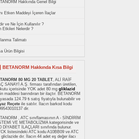
TANORM Hakkında Genel Bilgi
ı Etken Maddeyi İçeren İlaçlar
ir ve Ne İçin Kullanılır ?
 Etkileri Nelerdir ?
llanma Talimatı
a Ürün Bilgisi
BETANORM Hakkında Kısa Bilgi
TANORM 80 MG 20 TABLET
, ALİ RAİF
Ç SANAYİ A.Ş. firması tarafından üretilen,
r kutu içerisinde YOK adet 80 mg
gliklazid
kin maddesi barındıran bir ilaçtır. BETANORM
iyasada 124.79 ₺ satış fiyatıyla bulunabilir ve
yaz Reçete
ile satılır. İlacın barkod kodu
99543010137 dir.
TANORM , ATC sınıflamasının A - SİNDİRİM
STEMİ VE METABOLİZMA kategorisinde ve
0 DİYABET İLAÇLARI sınıfında bulunur.
TCK listesindeki ATC kodu A10BB09 ve ATC
 gliclazide dır. İlacın 44 adet eş değer ilacı