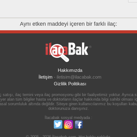
Aynı etken maddeyi içeren bir farklı ilaç:
Hakkımızda
İletişim
-
iletisim@ilacabak.com
Gizlilik Politikası
 satışı, ilaç temini veya ilaç promosyonu gibi bir faaliyetimiz yoktur. Ayrıca
r alan tüm bilgiler hasta ve doktorların ilaçlar hakkında bilgi sahibi olması içi
 sorumluluk altında değildir. Siteye giren kullanıcılarımız bu koşulları kabul
doktorunuza danışınız.
İlacabak sosyal medyada :
© 2005 - 2026 İlacabak.com. Her hakkı saklıdır.