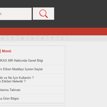
S
T
U
V
X
Y
Z
Menü
IKAS MR Hakkında Genel Bilgi
ı Etken Maddeyi İçeren İlaçlar
ir ve Ne İçin Kullanılır ?
 Etkileri Nelerdir ?
llanma Talimatı
a Ürün Bilgisi