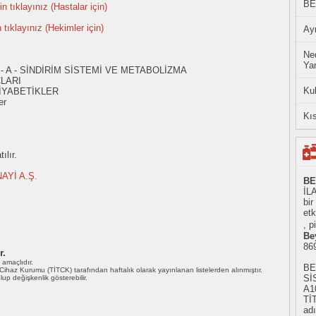
BE
n tıklayınız (Hastalar için)
n tıklayınız (Hekimler için)
Ayn
Ned
Yan
- A - SİNDİRİM SİSTEMİ VE METABOLİZMA
ÇLARI
Ku
İYABETİKLER
er
Kıs
ılır.
AYİ A.Ş.
BE
İLA
bi
et
, p
Be
86
r.
ı amaçlıdır.
BE
i Cihaz Kurumu (TİTCK) tarafından haftalık olarak yayınlanan listelerden alınmıştır.
Sİ
 olup değişkenlik gösterebilir.
A1
Tİ
adı