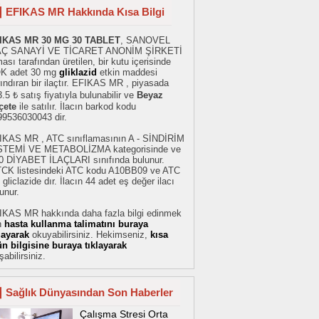
EFIKAS MR Hakkında Kısa Bilgi
IKAS MR 30 MG 30 TABLET
, SANOVEL
AÇ SANAYİ VE TİCARET ANONİM ŞİRKETİ
ması tarafından üretilen, bir kutu içerisinde
K adet 30 mg
gliklazid
etkin maddesi
ındıran bir ilaçtır. EFIKAS MR , piyasada
.5 ₺ satış fiyatıyla bulunabilir ve
Beyaz
çete
ile satılır. İlacın barkod kodu
99536030043 dir.
IKAS MR , ATC sınıflamasının A - SİNDİRİM
STEMİ VE METABOLİZMA kategorisinde ve
0 DİYABET İLAÇLARI sınıfında bulunur.
TCK listesindeki ATC kodu A10BB09 ve ATC
 gliclazide dır. İlacın 44 adet eş değer ilacı
unur.
IKAS MR hakkında daha fazla bilgi edinmek
n
hasta kullanma talimatını buraya
klayarak
okuyabilirsiniz. Hekimseniz,
kısa
ün bilgisine buraya tıklayarak
şabilirsiniz.
Sağlık Dünyasından Son Haberler
Çalışma Stresi Orta