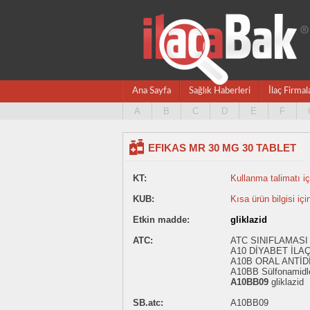
Ana Sayfa
Sağlık Haberleri
İlaç Firmal
A
B
C
D
E
F
EFIKAS MR 30 MG 30 TABLET
KT:
Kullanma talimatı içi
KUB:
Kısa ürün bilgisi içi
Etkin madde:
gliklazid
ATC:
ATC SINIFLAMASI 
A10 DİYABET İLA
A10B ORAL ANTİD
A10BB Sülfonamidl
A10BB09
gliklazid
SB.atc:
A10BB09