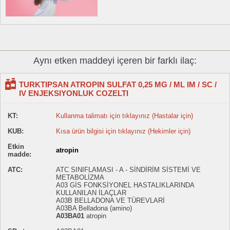
Aynı etken maddeyi içeren bir farklı ilaç:
TURKTIPSAN ATROPIN SULFAT 0,25 MG / ML IM / SC /
IV ENJEKSIYONLUK COZELTI
KT:
Kullanma talimatı için tıklayınız (Hastalar için)
KUB:
Kısa ürün bilgisi için tıklayınız (Hekimler için)
Etkin
atropin
madde:
ATC:
ATC SINIFLAMASI - A - SİNDİRİM SİSTEMİ VE
METABOLİZMA
A03 GİS FONKSİYONEL HASTALIKLARINDA
KULLANILAN İLAÇLAR
A03B BELLADONA VE TÜREVLARİ
A03BA Belladona (amino)
A03BA01
atropin