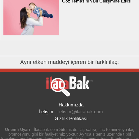
Göz Temasının Dil Gelişimine Etkisi
Aynı etken maddeyi içeren bir farklı ilaç:
Hakkımızda
İletişim
-
iletisim@ilacabak.com
Gizlilik Politikası
Önemli Uyarı :
İlacabak.com Sitemizde ilaç satışı, ilaç temini veya ilaç
promosyonu gibi bir faaliyetimiz yoktur. Ayrıca sitemiz üzerinde tıbbi
konularda yardım veya danışma hizmeti de verilmemektedir. Sitede yer alan