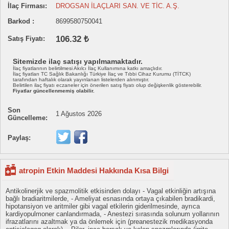
İlaç Firması:
DROGSAN İLAÇLARI SAN. VE TİC. A.Ş.
Barkod :
8699580750041
106.32 ₺
Satış Fiyatı:
Sitemizde ilaç satışı yapılmamaktadır.
İlaç fiyatlarının belirtilmesi Akılcı İlaç Kullanımına katkı amaçlıdır.
İlaç fiyatları TC Sağlık Bakanlığı Türkiye İlaç ve Tıbbi Cihaz Kurumu (TİTCK)
tarafından haftalık olarak yayınlanan listelerden alınmıştır.
Belirtilen ilaç fiyatı eczaneler için önerilen satış fiyatı olup değişkenlik gösterebilir.
Fiyatlar güncellenmemiş olabilir.
Son
1 Ağustos 2026
Güncelleme:
Paylaş:
atropin Etkin Maddesi Hakkında Kısa Bilgi
Antikolinerjik ve spazmolitik etkisinden dolayı - Vagal etkinliğin artışına
bağlı bradiaritmilerde, - Ameliyat esnasında ortaya çıkabilen bradikardi,
hipotansiyon ve aritmiler gibi vagal etkilerin giderilmesinde, ayrıca
kardiyopulmoner canlandırmada, - Anestezi sırasında solunum yollarının
ifrazatlarını azaltmak ya da önlemek için (preanestezik medikasyonda