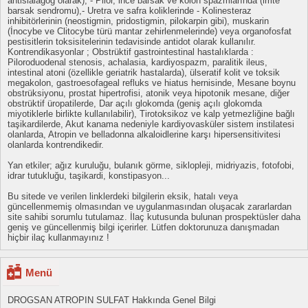
antisialagog olarak), - Pilor, ince barsak ve kolon spazmlarında (irrite
barsak sendromu),- Uretra ve safra koliklerinde - Kolinesteraz
inhibitörlerinin (neostigmin, pridostigmin, pilokarpin gibi), muskarin
(İnocybe ve Clitocybe türü mantar zehirlenmelerinde) veya organofosfat
pestisitlerin toksisitelerinin tedavisinde antidot olarak kullanılır.
Kontrendikasyonlar ; Obstrüktif gastrointestinal hastalıklarda :
Piloroduodenal stenosis, achalasia, kardiyospazm, paralitik ileus,
intestinal atoni (özellikle geriatrik hastalarda), ülseratif kolit ve toksik
megakolon, gastroesofageal refluks ve hiatus hernisinde, Mesane boynu
obstrüksiyonu, prostat hipertrofisi, atonik veya hipotonik mesane, diğer
obstrüktif üropatilerde, Dar açılı glokomda (geniş açılı glokomda
miyotiklerle birlikte kullanılabilir), Tirotoksikoz ve kalp yetmezliğine bağlı
taşikardilerde, Akut kanama nedeniyle kardiyovasküler sistem instilatesi
olanlarda, Atropin ve belladonna alkaloidlerine karşı hipersensitivitesi
olanlarda kontrendikedir.
Yan etkiler; ağız kuruluğu, bulanık görme, siklopleji, midriyazis, fotofobi,
idrar tutukluğu, taşikardi, konstipasyon...
Bu sitede ve verilen linklerdeki bilgilerin eksik, hatalı veya
güncellenmemiş olmasından ve uygulanmasından oluşacak zararlardan
site sahibi sorumlu tutulamaz. İlaç kutusunda bulunan prospektüsler daha
geniş ve güncellenmiş bilgi içerirler. Lütfen doktorunuza danışmadan
hiçbir ilaç kullanmayınız !
Menü
DROGSAN ATROPIN SULFAT Hakkında Genel Bilgi