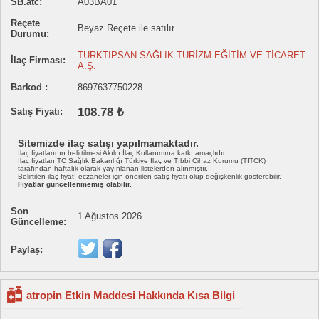
SB.atc:
A03BA01
Reçete
Beyaz Reçete ile satılır.
Durumu:
TURKTIPSAN SAĞLIK TURİZM EĞİTİM VE TİCARET
İlaç Firması:
A.Ş.
Barkod :
8697637750228
108.78 ₺
Satış Fiyatı:
Sitemizde ilaç satışı yapılmamaktadır.
İlaç fiyatlarının belirtilmesi Akılcı İlaç Kullanımına katkı amaçlıdır.
İlaç fiyatları TC Sağlık Bakanlığı Türkiye İlaç ve Tıbbi Cihaz Kurumu (TİTCK)
tarafından haftalık olarak yayınlanan listelerden alınmıştır.
Belirtilen ilaç fiyatı eczaneler için önerilen satış fiyatı olup değişkenlik gösterebilir.
Fiyatlar güncellenmemiş olabilir.
Son
1 Ağustos 2026
Güncelleme:
Paylaş:
atropin Etkin Maddesi Hakkında Kısa Bilgi