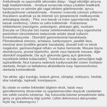
Antikolinerjik ve spazmolitik etkisinden dolayı - Vagal etkinliğin artışına
bağlı bradiaritmilerde, - Ameliyat esnasında ortaya çıkabilen bradikardi,
hipotansiyon ve aritmiler gibi vagal etkilerin giderilmesinde, ayrıca
kardiyopulmoner canlandırmada, - Anestezi sırasında solunum yollarının
ifrazatlarını azaltmak ya da önlemek için (preanestezik medikasyonda
antisialagog olarak), - Pilor, ince barsak ve kolon spazmlarında (irrite
barsak sendromu),- Uretra ve safra koliklerinde - Kolinesteraz
inhibitörlerinin (neostigmin, pridostigmin, pilokarpin gibi), muskarin
(İnocybe ve Clitocybe türü mantar zehirlenmelerinde) veya organofosfat
pestisitlerin toksisitelerinin tedavisinde antidot olarak kullanılır.
Kontrendikasyonlar ; Obstrüktif gastrointestinal hastalıklarda :
Piloroduodenal stenosis, achalasia, kardiyospazm, paralitik ileus,
intestinal atoni (özellikle geriatrik hastalarda), ülseratif kolit ve toksik
megakolon, gastroesofageal refluks ve hiatus hernisinde, Mesane boynu
obstrüksiyonu, prostat hipertrofisi, atonik veya hipotonik mesane, diğer
obstrüktif üropatilerde, Dar açılı glokomda (geniş açılı glokomda
miyotiklerle birlikte kullanılabilir), Tirotoksikoz ve kalp yetmezliğine bağlı
taşikardilerde, Akut kanama nedeniyle kardiyovasküler sistem instilatesi
olanlarda, Atropin ve belladonna alkaloidlerine karşı hipersensitivitesi
olanlarda kontrendikedir.
Yan etkiler; ağız kuruluğu, bulanık görme, siklopleji, midriyazis, fotofobi,
idrar tutukluğu, taşikardi, konstipasyon...
Bu sitede ve verilen linklerdeki bilgilerin eksik, hatalı veya
güncellenmemiş olmasından ve uygulanmasından oluşacak zararlardan
site sahibi sorumlu tutulamaz. İlaç kutusunda bulunan prospektüsler daha
geniş ve güncellenmiş bilgi içerirler. Lütfen doktorunuza danışmadan
hiçbir ilaç kullanmayınız !