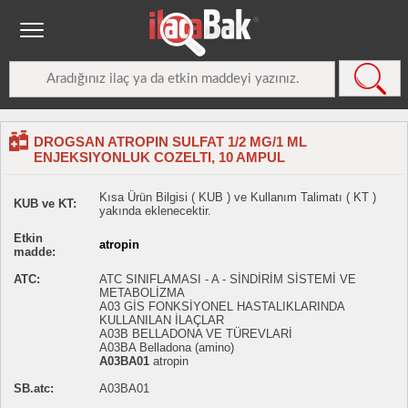
DROGSAN ATROPIN SULFAT 1/2 MG/1 ML
ENJEKSIYONLUK COZELTI, 10 AMPUL
Kısa Ürün Bilgisi ( KUB ) ve Kullanım Talimatı ( KT )
KUB ve KT:
yakında eklenecektir.
Etkin
atropin
madde:
ATC:
ATC SINIFLAMASI - A - SİNDİRİM SİSTEMİ VE
METABOLİZMA
A03 GİS FONKSİYONEL HASTALIKLARINDA
KULLANILAN İLAÇLAR
A03B BELLADONA VE TÜREVLARİ
A03BA Belladona (amino)
A03BA01
atropin
SB.atc:
A03BA01