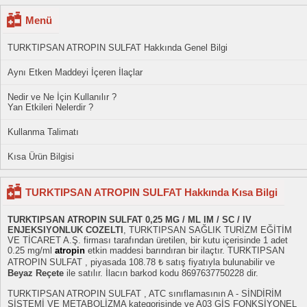
Menü
TURKTIPSAN ATROPIN SULFAT Hakkında Genel Bilgi
Aynı Etken Maddeyi İçeren İlaçlar
Nedir ve Ne İçin Kullanılır ?
Yan Etkileri Nelerdir ?
Kullanma Talimatı
Kısa Ürün Bilgisi
TURKTIPSAN ATROPIN SULFAT Hakkında Kısa Bilgi
TURKTIPSAN ATROPIN SULFAT 0,25 MG / ML IM / SC / IV
ENJEKSIYONLUK COZELTI
, TURKTIPSAN SAĞLIK TURİZM EĞİTİM
VE TİCARET A.Ş. firması tarafından üretilen, bir kutu içerisinde 1 adet
0.25 mg/ml
atropin
etkin maddesi barındıran bir ilaçtır. TURKTIPSAN
ATROPIN SULFAT , piyasada 108.78 ₺ satış fiyatıyla bulunabilir ve
Beyaz Reçete
ile satılır. İlacın barkod kodu 8697637750228 dir.
TURKTIPSAN ATROPIN SULFAT , ATC sınıflamasının A - SİNDİRİM
SİSTEMİ VE METABOLİZMA kategorisinde ve A03 GİS FONKSİYONEL