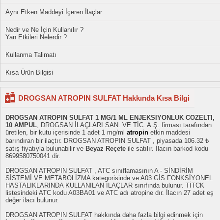
Aynı Etken Maddeyi İçeren İlaçlar
Nedir ve Ne İçin Kullanılır ?
Yan Etkileri Nelerdir ?
Kullanma Talimatı
Kısa Ürün Bilgisi
DROGSAN ATROPIN SULFAT Hakkında Kısa Bilgi
DROGSAN ATROPIN SULFAT 1 MG/1 ML ENJEKSIYONLUK COZELTI,
10 AMPUL
, DROGSAN İLAÇLARI SAN. VE TİC. A.Ş. firması tarafından
üretilen, bir kutu içerisinde 1 adet 1 mg/ml
atropin
etkin maddesi
barındıran bir ilaçtır. DROGSAN ATROPIN SULFAT , piyasada 106.32 ₺
satış fiyatıyla bulunabilir ve
Beyaz Reçete
ile satılır. İlacın barkod kodu
8699580750041 dir.
DROGSAN ATROPIN SULFAT , ATC sınıflamasının A - SİNDİRİM
SİSTEMİ VE METABOLİZMA kategorisinde ve A03 GİS FONKSİYONEL
HASTALIKLARINDA KULLANILAN İLAÇLAR sınıfında bulunur. TİTCK
listesindeki ATC kodu A03BA01 ve ATC adı atropine dır. İlacın 27 adet eş
değer ilacı bulunur.
DROGSAN ATROPIN SULFAT hakkında daha fazla bilgi edinmek için