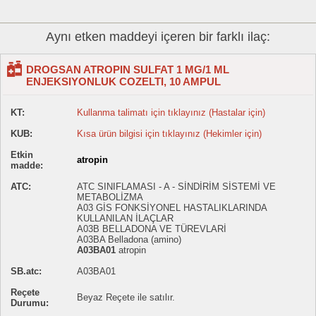
Aynı etken maddeyi içeren bir farklı ilaç:
DROGSAN ATROPIN SULFAT 1 MG/1 ML
ENJEKSIYONLUK COZELTI, 10 AMPUL
KT:
Kullanma talimatı için tıklayınız (Hastalar için)
KUB:
Kısa ürün bilgisi için tıklayınız (Hekimler için)
Etkin
atropin
madde:
ATC:
ATC SINIFLAMASI - A - SİNDİRİM SİSTEMİ VE
METABOLİZMA
A03 GİS FONKSİYONEL HASTALIKLARINDA
KULLANILAN İLAÇLAR
A03B BELLADONA VE TÜREVLARİ
A03BA Belladona (amino)
A03BA01
atropin
SB.atc:
A03BA01
Reçete
Beyaz Reçete ile satılır.
Durumu: