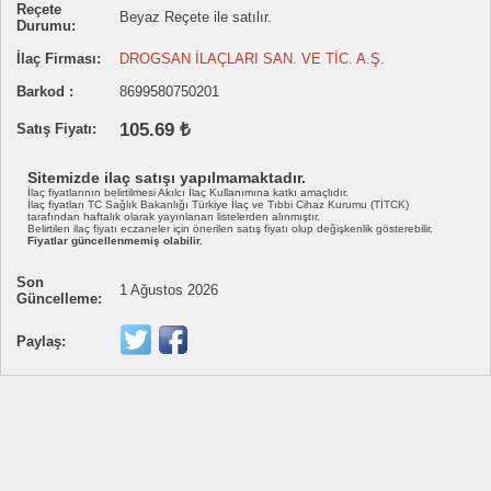
Reçete
Beyaz Reçete ile satılır.
Durumu:
İlaç Firması:
DROGSAN İLAÇLARI SAN. VE TİC. A.Ş.
Barkod :
8699580750201
105.69 ₺
Satış Fiyatı:
Sitemizde ilaç satışı yapılmamaktadır.
İlaç fiyatlarının belirtilmesi Akılcı İlaç Kullanımına katkı amaçlıdır.
İlaç fiyatları TC Sağlık Bakanlığı Türkiye İlaç ve Tıbbi Cihaz Kurumu (TİTCK)
tarafından haftalık olarak yayınlanan listelerden alınmıştır.
Belirtilen ilaç fiyatı eczaneler için önerilen satış fiyatı olup değişkenlik gösterebilir.
Fiyatlar güncellenmemiş olabilir.
Son
1 Ağustos 2026
Güncelleme:
Paylaş: