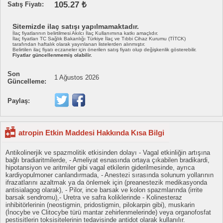
105.27 ₺
Satış Fiyatı:
Sitemizde ilaç satışı yapılmamaktadır.
İlaç fiyatlarının belirtilmesi Akılcı İlaç Kullanımına katkı amaçlıdır.
İlaç fiyatları TC Sağlık Bakanlığı Türkiye İlaç ve Tıbbi Cihaz Kurumu (TİTCK)
tarafından haftalık olarak yayınlanan listelerden alınmıştır.
Belirtilen ilaç fiyatı eczaneler için önerilen satış fiyatı olup değişkenlik gösterebilir.
Fiyatlar güncellenmemiş olabilir.
Son
1 Ağustos 2026
Güncelleme:
Paylaş:
atropin Etkin Maddesi Hakkında Kısa Bilgi
Antikolinerjik ve spazmolitik etkisinden dolayı - Vagal etkinliğin artışına
bağlı bradiaritmilerde, - Ameliyat esnasında ortaya çıkabilen bradikardi,
hipotansiyon ve aritmiler gibi vagal etkilerin giderilmesinde, ayrıca
kardiyopulmoner canlandırmada, - Anestezi sırasında solunum yollarının
ifrazatlarını azaltmak ya da önlemek için (preanestezik medikasyonda
antisialagog olarak), - Pilor, ince barsak ve kolon spazmlarında (irrite
barsak sendromu),- Uretra ve safra koliklerinde - Kolinesteraz
inhibitörlerinin (neostigmin, pridostigmin, pilokarpin gibi), muskarin
(İnocybe ve Clitocybe türü mantar zehirlenmelerinde) veya organofosfat
pestisitlerin toksisitelerinin tedavisinde antidot olarak kullanılır.