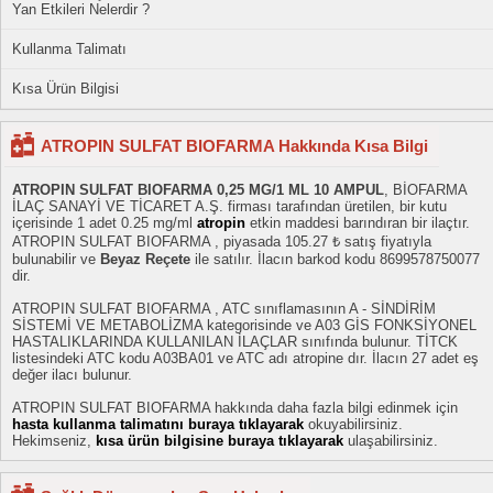
Yan Etkileri Nelerdir ?
Kullanma Talimatı
Kısa Ürün Bilgisi
ATROPIN SULFAT BIOFARMA Hakkında Kısa Bilgi
ATROPIN SULFAT BIOFARMA 0,25 MG/1 ML 10 AMPUL
, BİOFARMA
İLAÇ SANAYİ VE TİCARET A.Ş. firması tarafından üretilen, bir kutu
içerisinde 1 adet 0.25 mg/ml
atropin
etkin maddesi barındıran bir ilaçtır.
ATROPIN SULFAT BIOFARMA , piyasada 105.27 ₺ satış fiyatıyla
bulunabilir ve
Beyaz Reçete
ile satılır. İlacın barkod kodu 8699578750077
dir.
ATROPIN SULFAT BIOFARMA , ATC sınıflamasının A - SİNDİRİM
SİSTEMİ VE METABOLİZMA kategorisinde ve A03 GİS FONKSİYONEL
HASTALIKLARINDA KULLANILAN İLAÇLAR sınıfında bulunur. TİTCK
listesindeki ATC kodu A03BA01 ve ATC adı atropine dır. İlacın 27 adet eş
değer ilacı bulunur.
ATROPIN SULFAT BIOFARMA hakkında daha fazla bilgi edinmek için
hasta kullanma talimatını buraya tıklayarak
okuyabilirsiniz.
Hekimseniz,
kısa ürün bilgisine buraya tıklayarak
ulaşabilirsiniz.