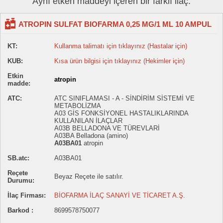
Aynı etken maddeyi içeren bir farklı ilaç:
ATROPIN SULFAT BIOFARMA 0,25 MG/1 ML 10 AMPUL
KT:
Kullanma talimatı için tıklayınız (Hastalar için)
KUB:
Kısa ürün bilgisi için tıklayınız (Hekimler için)
Etkin
atropin
madde:
ATC:
ATC SINIFLAMASI - A - SİNDİRİM SİSTEMİ VE
METABOLİZMA
A03 GİS FONKSİYONEL HASTALIKLARINDA
KULLANILAN İLAÇLAR
A03B BELLADONA VE TÜREVLARİ
A03BA Belladona (amino)
A03BA01
atropin
SB.atc:
A03BA01
Reçete
Beyaz Reçete ile satılır.
Durumu:
İlaç Firması:
BİOFARMA İLAÇ SANAYİ VE TİCARET A.Ş.
Barkod :
8699578750077