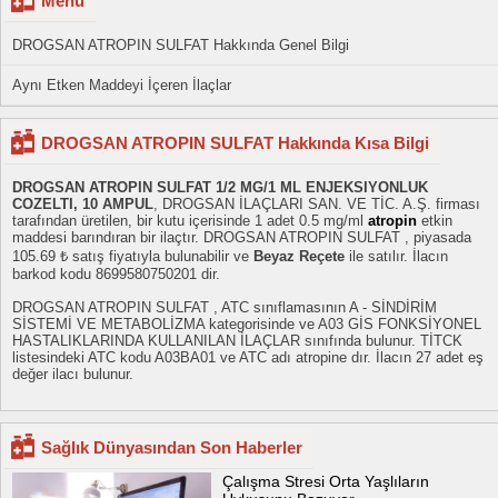
Menü
DROGSAN ATROPIN SULFAT Hakkında Genel Bilgi
Aynı Etken Maddeyi İçeren İlaçlar
DROGSAN ATROPIN SULFAT Hakkında Kısa Bilgi
DROGSAN ATROPIN SULFAT 1/2 MG/1 ML ENJEKSIYONLUK
COZELTI, 10 AMPUL
, DROGSAN İLAÇLARI SAN. VE TİC. A.Ş. firması
tarafından üretilen, bir kutu içerisinde 1 adet 0.5 mg/ml
atropin
etkin
maddesi barındıran bir ilaçtır. DROGSAN ATROPIN SULFAT , piyasada
105.69 ₺ satış fiyatıyla bulunabilir ve
Beyaz Reçete
ile satılır. İlacın
barkod kodu 8699580750201 dir.
DROGSAN ATROPIN SULFAT , ATC sınıflamasının A - SİNDİRİM
SİSTEMİ VE METABOLİZMA kategorisinde ve A03 GİS FONKSİYONEL
HASTALIKLARINDA KULLANILAN İLAÇLAR sınıfında bulunur. TİTCK
listesindeki ATC kodu A03BA01 ve ATC adı atropine dır. İlacın 27 adet eş
değer ilacı bulunur.
Sağlık Dünyasından Son Haberler
Çalışma Stresi Orta Yaşlıların