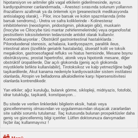
hipotansiyon ve aritmiler gibi vagal etkilerin giderilmesinde, ayrıca
kardiyopulmoner canlandırmada, - Anestezi sırasında solunum yollarının
ifrazatlarını azaltmak ya da önlemek için (preanestezik medikasyonda
antisialagog olarak), - Pilor, ince barsak ve kolon spazmlarında (irrite
barsak sendromu),- Uretra ve safra koliklerinde - Kolinesteraz
inhibitörlerinin (neostigmin, pridostigmin, pilokarpin gibi), muskarin
(İnocybe ve Clitocybe türü mantar zehirlenmelerinde) veya organofosfat
pestisitlerin toksisitelerinin tedavisinde antidot olarak kullanılır.
Kontrendikasyonlar ; Obstrüktif gastrointestinal hastalıklarda :
Piloroduodenal stenosis, achalasia, kardiyospazm, paralitik ileus,
intestinal atoni (özellikle geriatrik hastalarda), ülseratif kolit ve toksik
megakolon, gastroesofageal refluks ve hiatus hernisinde, Mesane boynu
obstrüksiyonu, prostat hipertrofisi, atonik veya hipotonik mesane, diğer
obstrüktif üropatilerde, Dar açılı glokomda (geniş açılı glokomda
miyotiklerle birlikte kullanılabilir), Tirotoksikoz ve kalp yetmezliğine bağlı
taşikardilerde, Akut kanama nedeniyle kardiyovasküler sistem instilatesi
olanlarda, Atropin ve belladonna alkaloidlerine karşı hipersensitivitesi
olanlarda kontrendikedir.
Yan etkiler; ağız kuruluğu, bulanık görme, siklopleji, midriyazis, fotofobi,
idrar tutukluğu, taşikardi, konstipasyon...
Bu sitede ve verilen linklerdeki bilgilerin eksik, hatalı veya
güncellenmemiş olmasından ve uygulanmasından oluşacak zararlardan
site sahibi sorumlu tutulamaz. İlaç kutusunda bulunan prospektüsler daha
geniş ve güncellenmiş bilgi içerirler. Lütfen doktorunuza danışmadan
hiçbir ilaç kullanmayınız !