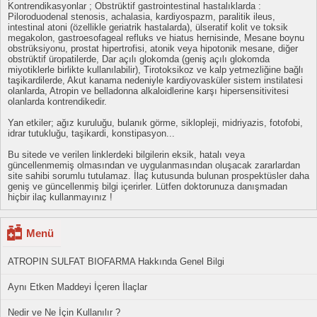
Kontrendikasyonlar ; Obstrüktif gastrointestinal hastalıklarda :
Piloroduodenal stenosis, achalasia, kardiyospazm, paralitik ileus,
intestinal atoni (özellikle geriatrik hastalarda), ülseratif kolit ve toksik
megakolon, gastroesofageal refluks ve hiatus hernisinde, Mesane boynu
obstrüksiyonu, prostat hipertrofisi, atonik veya hipotonik mesane, diğer
obstrüktif üropatilerde, Dar açılı glokomda (geniş açılı glokomda
miyotiklerle birlikte kullanılabilir), Tirotoksikoz ve kalp yetmezliğine bağlı
taşikardilerde, Akut kanama nedeniyle kardiyovasküler sistem instilatesi
olanlarda, Atropin ve belladonna alkaloidlerine karşı hipersensitivitesi
olanlarda kontrendikedir.
Yan etkiler; ağız kuruluğu, bulanık görme, siklopleji, midriyazis, fotofobi,
idrar tutukluğu, taşikardi, konstipasyon...
Bu sitede ve verilen linklerdeki bilgilerin eksik, hatalı veya
güncellenmemiş olmasından ve uygulanmasından oluşacak zararlardan
site sahibi sorumlu tutulamaz. İlaç kutusunda bulunan prospektüsler daha
geniş ve güncellenmiş bilgi içerirler. Lütfen doktorunuza danışmadan
hiçbir ilaç kullanmayınız !
Menü
ATROPIN SULFAT BIOFARMA Hakkında Genel Bilgi
Aynı Etken Maddeyi İçeren İlaçlar
Nedir ve Ne İçin Kullanılır ?