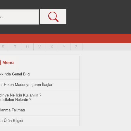
S
T
U
V
X
Y
Z
Menü
kkında Genel Bilgi
ı Etken Maddeyi İçeren İlaçlar
ir ve Ne İçin Kullanılır ?
 Etkileri Nelerdir ?
llanma Talimatı
a Ürün Bilgisi