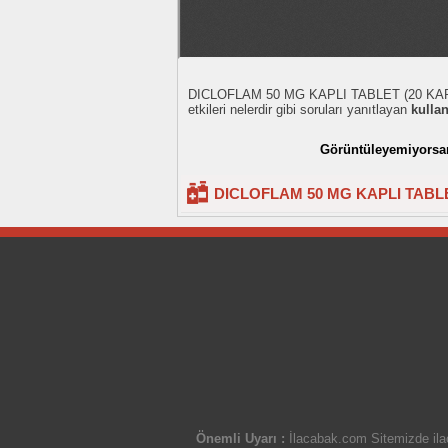
DICLOFLAM 50 MG KAPLI TABLET (20 KAPLI TABL
etkileri nelerdir gibi soruları yanıtlayan
kulla
Görüntüleyemiyorsanı
DICLOFLAM 50 MG KAPLI TABLET 
Önemli Uyarı :
İlacabak.com Sitemizde ilaç