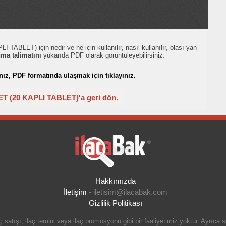
ET) için nedir ve ne için kullanılır, nasıl kullanılır, olası yan
nma talimatını
yukarıda PDF olarak görüntüleyebilirsiniz.
z, PDF formatında ulaşmak için tıklayınız.
(20 KAPLI TABLET)'a geri dön.
Hakkımızda
İletişim
-
iletisim@ilacabak.com
Gizlilik Politikası
 satışı, ilaç temini veya ilaç promosyonu gibi bir faaliyetimiz yoktur. Ayrıca