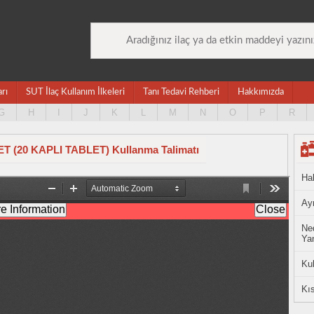
arı
SUT İlaç Kullanım İlkeleri
Tanı Tedavi Rehberi
Hakkımızda
G
H
I
J
K
L
M
N
O
P
R
 (20 KAPLI TABLET) Kullanma Talimatı
Ha
Ayn
Ned
Yan
Ku
Kıs