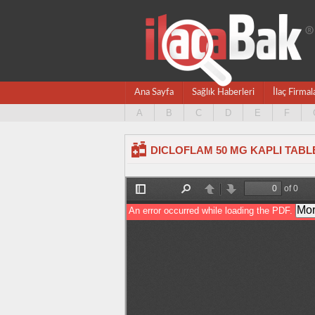
Ana Sayfa
Sağlık Haberleri
İlaç Firmal
A
B
C
D
E
F
DICLOFLAM 50 MG KAPLI TABLET