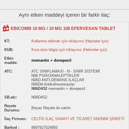
Aynı etken maddeyi içeren bir farklı ilaç:
EBICOMB 10 MG / 10 MG 100 EFERVESAN TABLET
KT:
Kullanma talimatı için tıklayınız (Hastalar için)
KUB:
Kısa ürün bilgisi için tıklayınız (Hekimler için)
Etkin
memantin + donepezil
madde:
ATC:
ATC SINIFLAMASI - N - SİNİR SİSTEMİ
N06 PSİKOANALEPTİKLER
N06D ANTİ-DEMANS İLAÇLAR
N06DA Antikolinesterazlar
N06DA52
memantin + donepezil
SB.atc:
N06DA52
Reçete
Beyaz Reçete ile satılır.
Durumu:
İlaç Firması:
CELTİS İLAÇ SANAYİ VE TİCARET ANONİM ŞİRKETİ
Barkod :
8697927024893