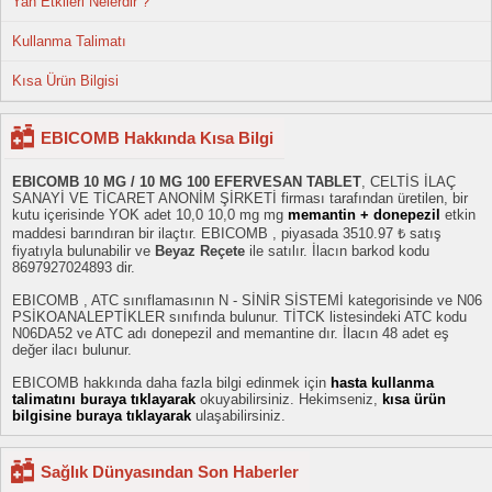
Yan Etkileri Nelerdir ?
Kullanma Talimatı
Kısa Ürün Bilgisi
EBICOMB Hakkında Kısa Bilgi
EBICOMB 10 MG / 10 MG 100 EFERVESAN TABLET
, CELTİS İLAÇ
SANAYİ VE TİCARET ANONİM ŞİRKETİ firması tarafından üretilen, bir
kutu içerisinde YOK adet 10,0 10,0 mg mg
memantin + donepezil
etkin
maddesi barındıran bir ilaçtır. EBICOMB , piyasada 3510.97 ₺ satış
fiyatıyla bulunabilir ve
Beyaz Reçete
ile satılır. İlacın barkod kodu
8697927024893 dir.
EBICOMB , ATC sınıflamasının N - SİNİR SİSTEMİ kategorisinde ve N06
PSİKOANALEPTİKLER sınıfında bulunur. TİTCK listesindeki ATC kodu
N06DA52 ve ATC adı donepezil and memantine dır. İlacın 48 adet eş
değer ilacı bulunur.
EBICOMB hakkında daha fazla bilgi edinmek için
hasta kullanma
talimatını buraya tıklayarak
okuyabilirsiniz. Hekimseniz,
kısa ürün
bilgisine buraya tıklayarak
ulaşabilirsiniz.
Sağlık Dünyasından Son Haberler