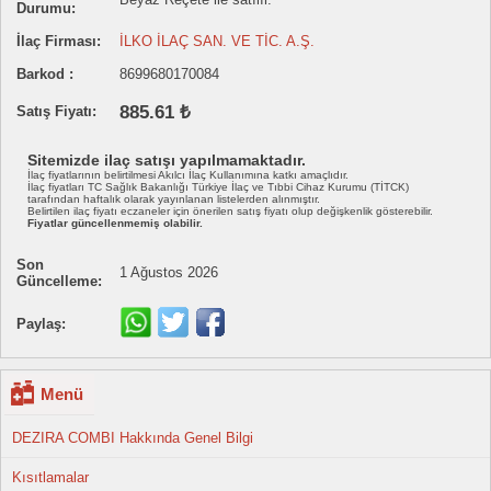
Durumu:
İlaç Firması:
İLKO İLAÇ SAN. VE TİC. A.Ş.
Barkod :
8699680170084
885.61 ₺
Satış Fiyatı:
Sitemizde ilaç satışı yapılmamaktadır.
İlaç fiyatlarının belirtilmesi Akılcı İlaç Kullanımına katkı amaçlıdır.
İlaç fiyatları TC Sağlık Bakanlığı Türkiye İlaç ve Tıbbi Cihaz Kurumu (TİTCK)
tarafından haftalık olarak yayınlanan listelerden alınmıştır.
Belirtilen ilaç fiyatı eczaneler için önerilen satış fiyatı olup değişkenlik gösterebilir.
Fiyatlar güncellenmemiş olabilir.
Son
1 Ağustos 2026
Güncelleme:
Paylaş:
Menü
DEZIRA COMBI Hakkında Genel Bilgi
Kısıtlamalar