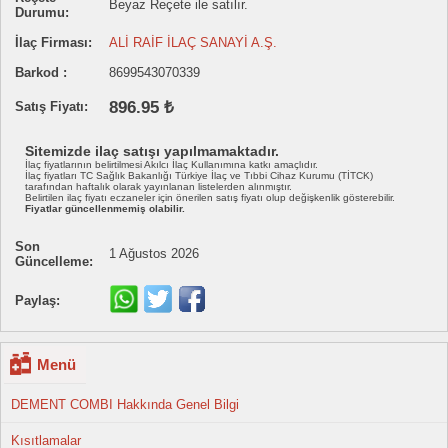
Beyaz Reçete ile satılır.
Durumu:
İlaç Firması:
ALİ RAİF İLAÇ SANAYİ A.Ş.
Barkod :
8699543070339
896.95 ₺
Satış Fiyatı:
Sitemizde ilaç satışı yapılmamaktadır.
İlaç fiyatlarının belirtilmesi Akılcı İlaç Kullanımına katkı amaçlıdır.
İlaç fiyatları TC Sağlık Bakanlığı Türkiye İlaç ve Tıbbi Cihaz Kurumu (TİTCK)
tarafından haftalık olarak yayınlanan listelerden alınmıştır.
Belirtilen ilaç fiyatı eczaneler için önerilen satış fiyatı olup değişkenlik gösterebilir.
Fiyatlar güncellenmemiş olabilir.
Son
1 Ağustos 2026
Güncelleme:
Paylaş:
Menü
DEMENT COMBI Hakkında Genel Bilgi
Kısıtlamalar