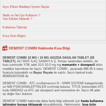
Aynı Etken Maddeyi İçeren İlaçlar
Nedir ve Ne İçin Kullanılır ?
Yan Etkileri Nelerdir ?
Kullanma Talimatı
Kısa Ürün Bilgisi
DEMENT COMBI Hakkında Kısa Bilgi
DEMENT COMBI 10 MG / 10 MG AGIZDA DAGILAN TABLET (28
TABLET)
, ALİ RAİF İLAÇ SANAYİ A.Ş. firması tarafından üretilen, bir
kutu içerisinde YOK adet 10,0 10,0 mg mg
memantin + donepezil
etkin
maddesi barındıran bir ilaçtır. DEMENT COMBI , piyasada 896.95 ₺ satış
fiyatıyla bulunabilir ve
Beyaz Reçete
ile satılır. İlacın barkod kodu
8699543070339 dir.
DEMENT COMBI , ATC sınıflamasının N - SİNİR SİSTEMİ kategorisinde
ve N06 PSİKOANALEPTİKLER sınıfında bulunur. TİTCK listesindeki ATC
kodu N06DA52 ve ATC adı donepezil and memantine dır. İlacın 48 adet
eş değer ilacı bulunur.
DEMENT COMBI hakkında daha fazla bilgi edinmek için
hasta kullanma
talimatını buraya tıklayarak
okuyabilirsiniz. Hekimseniz,
kısa ürün