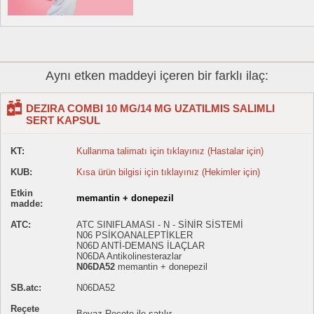
Aynı etken maddeyi içeren bir farklı ilaç:
DEZIRA COMBI 10 MG/14 MG UZATILMIS SALIMLI
SERT KAPSUL
KT:
Kullanma talimatı için tıklayınız (Hastalar için)
KUB:
Kısa ürün bilgisi için tıklayınız (Hekimler için)
Etkin
memantin + donepezil
madde:
ATC:
ATC SINIFLAMASI - N - SİNİR SİSTEMİ
N06 PSİKOANALEPTİKLER
N06D ANTİ-DEMANS İLAÇLAR
N06DA Antikolinesterazlar
N06DA52
memantin + donepezil
SB.atc:
N06DA52
Reçete
Beyaz Reçete ile satılır.