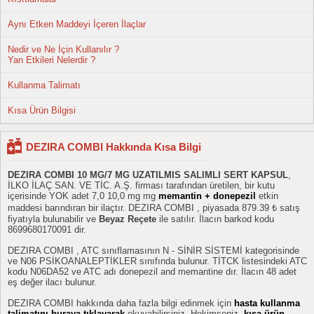
Aynı Etken Maddeyi İçeren İlaçlar
Nedir ve Ne İçin Kullanılır ?
Yan Etkileri Nelerdir ?
Kullanma Talimatı
Kısa Ürün Bilgisi
DEZIRA COMBI Hakkında Kısa Bilgi
DEZIRA COMBI 10 MG/7 MG UZATILMIS SALIMLI SERT KAPSUL
,
İLKO İLAÇ SAN. VE TİC. A.Ş. firması tarafından üretilen, bir kutu
içerisinde YOK adet 7,0 10,0 mg mg
memantin + donepezil
etkin
maddesi barındıran bir ilaçtır. DEZIRA COMBI , piyasada 879.39 ₺ satış
fiyatıyla bulunabilir ve
Beyaz Reçete
ile satılır. İlacın barkod kodu
8699680170091 dir.
DEZIRA COMBI , ATC sınıflamasının N - SİNİR SİSTEMİ kategorisinde
ve N06 PSİKOANALEPTİKLER sınıfında bulunur. TİTCK listesindeki ATC
kodu N06DA52 ve ATC adı donepezil and memantine dır. İlacın 48 adet
eş değer ilacı bulunur.
DEZIRA COMBI hakkında daha fazla bilgi edinmek için
hasta kullanma
talimatını buraya tıklayarak
okuyabilirsiniz. Hekimseniz,
kısa ürün