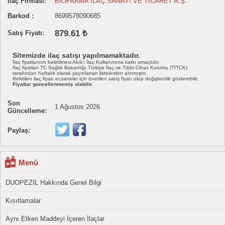
İlaç Firması:
BİOFARMA İLAÇ SANAYİ VE TİCARET A.Ş.
Barkod :
8699578090685
879.61 ₺
Satış Fiyatı:
Sitemizde ilaç satışı yapılmamaktadır.
İlaç fiyatlarının belirtilmesi Akılcı İlaç Kullanımına katkı amaçlıdır.
İlaç fiyatları TC Sağlık Bakanlığı Türkiye İlaç ve Tıbbi Cihaz Kurumu (TİTCK)
tarafından haftalık olarak yayınlanan listelerden alınmıştır.
Belirtilen ilaç fiyatı eczaneler için önerilen satış fiyatı olup değişkenlik gösterebilir.
Fiyatlar güncellenmemiş olabilir.
Son
1 Ağustos 2026
Güncelleme:
Paylaş:
Menü
DUOPEZIL Hakkında Genel Bilgi
Kısıtlamalar
Aynı Etken Maddeyi İçeren İlaçlar