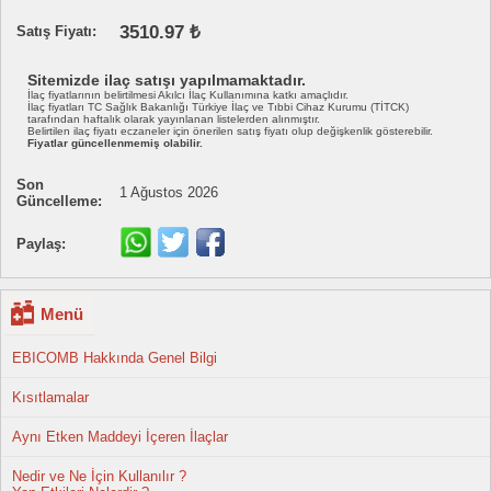
3510.97 ₺
Satış Fiyatı:
Sitemizde ilaç satışı yapılmamaktadır.
İlaç fiyatlarının belirtilmesi Akılcı İlaç Kullanımına katkı amaçlıdır.
İlaç fiyatları TC Sağlık Bakanlığı Türkiye İlaç ve Tıbbi Cihaz Kurumu (TİTCK)
tarafından haftalık olarak yayınlanan listelerden alınmıştır.
Belirtilen ilaç fiyatı eczaneler için önerilen satış fiyatı olup değişkenlik gösterebilir.
Fiyatlar güncellenmemiş olabilir.
Son
1 Ağustos 2026
Güncelleme:
Paylaş:
Menü
EBICOMB Hakkında Genel Bilgi
Kısıtlamalar
Aynı Etken Maddeyi İçeren İlaçlar
Nedir ve Ne İçin Kullanılır ?