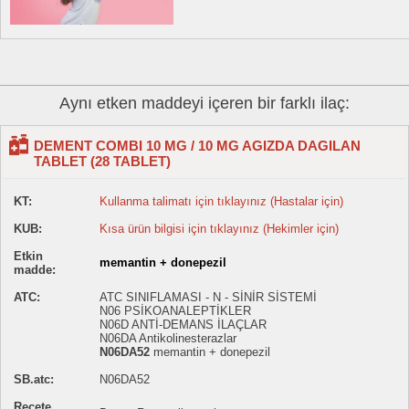
Aynı etken maddeyi içeren bir farklı ilaç:
DEMENT COMBI 10 MG / 10 MG AGIZDA DAGILAN
TABLET (28 TABLET)
KT:
Kullanma talimatı için tıklayınız (Hastalar için)
KUB:
Kısa ürün bilgisi için tıklayınız (Hekimler için)
Etkin
memantin + donepezil
madde:
ATC:
ATC SINIFLAMASI - N - SİNİR SİSTEMİ
N06 PSİKOANALEPTİKLER
N06D ANTİ-DEMANS İLAÇLAR
N06DA Antikolinesterazlar
N06DA52
memantin + donepezil
SB.atc:
N06DA52
Reçete