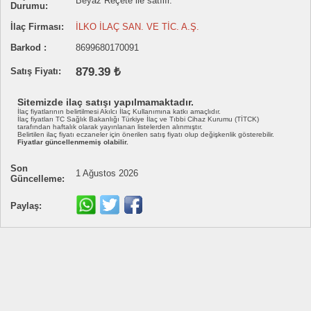
Beyaz Reçete ile satılır.
Durumu:
İlaç Firması:
İLKO İLAÇ SAN. VE TİC. A.Ş.
Barkod :
8699680170091
879.39 ₺
Satış Fiyatı:
Sitemizde ilaç satışı yapılmamaktadır.
İlaç fiyatlarının belirtilmesi Akılcı İlaç Kullanımına katkı amaçlıdır.
İlaç fiyatları TC Sağlık Bakanlığı Türkiye İlaç ve Tıbbi Cihaz Kurumu (TİTCK)
tarafından haftalık olarak yayınlanan listelerden alınmıştır.
Belirtilen ilaç fiyatı eczaneler için önerilen satış fiyatı olup değişkenlik gösterebilir.
Fiyatlar güncellenmemiş olabilir.
Son
1 Ağustos 2026
Güncelleme:
Paylaş: