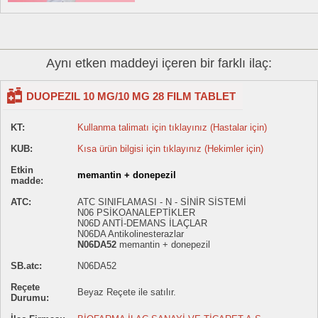
Aynı etken maddeyi içeren bir farklı ilaç:
DUOPEZIL 10 MG/10 MG 28 FILM TABLET
KT:
Kullanma talimatı için tıklayınız (Hastalar için)
KUB:
Kısa ürün bilgisi için tıklayınız (Hekimler için)
Etkin
memantin + donepezil
madde:
ATC:
ATC SINIFLAMASI - N - SİNİR SİSTEMİ
N06 PSİKOANALEPTİKLER
N06D ANTİ-DEMANS İLAÇLAR
N06DA Antikolinesterazlar
N06DA52
memantin + donepezil
SB.atc:
N06DA52
Reçete
Beyaz Reçete ile satılır.
Durumu: