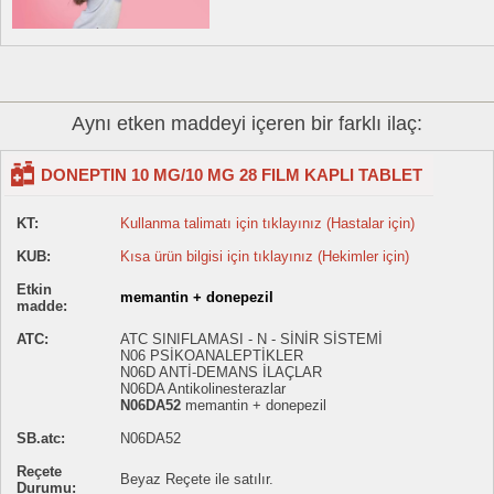
Aynı etken maddeyi içeren bir farklı ilaç:
DONEPTIN 10 MG/10 MG 28 FILM KAPLI TABLET
KT:
Kullanma talimatı için tıklayınız (Hastalar için)
KUB:
Kısa ürün bilgisi için tıklayınız (Hekimler için)
Etkin
memantin + donepezil
madde:
ATC:
ATC SINIFLAMASI - N - SİNİR SİSTEMİ
N06 PSİKOANALEPTİKLER
N06D ANTİ-DEMANS İLAÇLAR
N06DA Antikolinesterazlar
N06DA52
memantin + donepezil
SB.atc:
N06DA52
Reçete
Beyaz Reçete ile satılır.
Durumu: