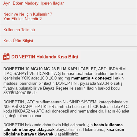
Aynı Etken Maddeyi İçeren İlaçlar
Nedir ve Ne İçin Kullanılır ?
Yan Etkileri Nelerdir ?
Kullanma Talimatı
Kısa Ürün Bilgisi
DONEPTIN Hakkında Kısa Bilgi
DONEPTIN 10 MG/10 MG 28 FILM KAPLI TABLET
, ABDİ İBRAHİM
İLAÇ SANAYİ VE TİCARET A.Ş firması tarafından üretilen, bir kutu
içerisinde YOK adet 10,0 10,0 mg mg
memantin + donepezil
etkin
maddesi barındıran bir ilaçtır. DONEPTIN , piyasada 920.34 ₺ satış
fiyatıyla bulunabilir ve
Beyaz Reçete
ile satılır. İlacın barkod kodu
8699514094166 dir.
DONEPTIN , ATC sınıflamasının N - SİNİR SİSTEMİ kategorisinde ve
N06 PSİKOANALEPTİKLER sınıfında bulunur. TİTCK listesindeki ATC
kodu N06DA52 ve ATC adı donepezil and memantine dır. İlacın 48 adet
eş değer ilacı bulunur.
DONEPTIN hakkında daha fazla bilgi edinmek için
hasta kullanma
talimatını buraya tıklayarak
okuyabilirsiniz. Hekimseniz,
kısa ürün
bilgisine buraya tıklayarak
ulaşabilirsiniz.