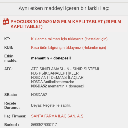
Aynı etken maddeyi içeren bir farklı ilaç:
PHOCUSS 10 MG/20 MG FILM KAPLI TABLET (28 FILM
KAPLI TABLET)
KT:
Kullanma talimatı için tıklayınız (Hastalar için)
KUB:
Kısa ürün bilgisi için tıklayınız (Hekimler için)
Etkin
memantin + donepezil
madde:
ATC:
ATC SINIFLAMASI - N - SİNİR SİSTEMİ
N06 PSİKOANALEPTİKLER
N06D ANTİ-DEMANS İLAÇLAR
N06DA Antikolinesterazlar
N06DA52
memantin + donepezil
SB.atc:
N06DA52
Reçete
Beyaz Reçete ile satılır.
Durumu:
İlaç Firması:
SANTA FARMA İLAÇ SAN. A.Ş.
Barkod :
8699527090117