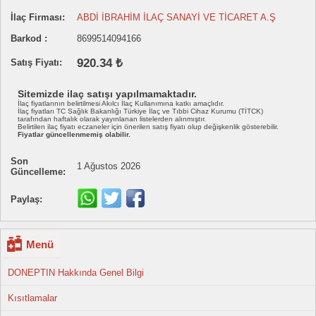
İlaç Firması:
ABDİ İBRAHİM İLAÇ SANAYİ VE TİCARET A.Ş
Barkod :
8699514094166
920.34 ₺
Satış Fiyatı:
Sitemizde ilaç satışı yapılmamaktadır.
İlaç fiyatlarının belirtilmesi Akılcı İlaç Kullanımına katkı amaçlıdır.
İlaç fiyatları TC Sağlık Bakanlığı Türkiye İlaç ve Tıbbi Cihaz Kurumu (TİTCK)
tarafından haftalık olarak yayınlanan listelerden alınmıştır.
Belirtilen ilaç fiyatı eczaneler için önerilen satış fiyatı olup değişkenlik gösterebilir.
Fiyatlar güncellenmemiş olabilir.
Son
1 Ağustos 2026
Güncelleme:
Paylaş:
Menü
DONEPTIN Hakkında Genel Bilgi
Kısıtlamalar