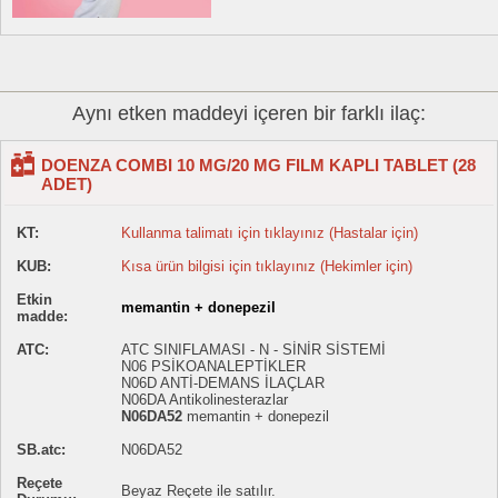
Aynı etken maddeyi içeren bir farklı ilaç:
DOENZA COMBI 10 MG/20 MG FILM KAPLI TABLET (28
ADET)
KT:
Kullanma talimatı için tıklayınız (Hastalar için)
KUB:
Kısa ürün bilgisi için tıklayınız (Hekimler için)
Etkin
memantin + donepezil
madde:
ATC:
ATC SINIFLAMASI - N - SİNİR SİSTEMİ
N06 PSİKOANALEPTİKLER
N06D ANTİ-DEMANS İLAÇLAR
N06DA Antikolinesterazlar
N06DA52
memantin + donepezil
SB.atc:
N06DA52
Reçete
Beyaz Reçete ile satılır.