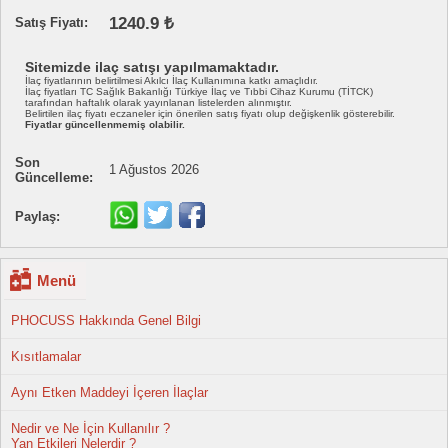
1240.9 ₺
Satış Fiyatı:
Sitemizde ilaç satışı yapılmamaktadır.
İlaç fiyatlarının belirtilmesi Akılcı İlaç Kullanımına katkı amaçlıdır.
İlaç fiyatları TC Sağlık Bakanlığı Türkiye İlaç ve Tıbbi Cihaz Kurumu (TİTCK)
tarafından haftalık olarak yayınlanan listelerden alınmıştır.
Belirtilen ilaç fiyatı eczaneler için önerilen satış fiyatı olup değişkenlik gösterebilir.
Fiyatlar güncellenmemiş olabilir.
Son
1 Ağustos 2026
Güncelleme:
Paylaş:
Menü
PHOCUSS Hakkında Genel Bilgi
Kısıtlamalar
Aynı Etken Maddeyi İçeren İlaçlar
Nedir ve Ne İçin Kullanılır ?
Yan Etkileri Nelerdir ?