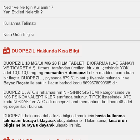
Nedir ve Ne İçin Kullanılır ?
Yan Etkileri Nelerdir ?
Kullanma Talimatı
Kısa Ürün Bilgisi
DUOPEZIL Hakkında Kısa Bilgi
DUOPEZIL 10 MG/10 MG 28 FILM TABLET
, BİOFARMA İLAÇ SANAYİ
VE TİCARET A.Ş. firması tarafından üretilen, bir kutu içerisinde YOK
adet 10,0 10,0 mg mg
memantin + donepezil
etkin maddesi barındıran
bir ilaçtır. DUOPEZIL , piyasada 879.61 ₺ satış fiyatıyla bulunabilir ve
Beyaz Reçete
ile satılır. İlacın barkod kodu 8699578090685 dir.
DUOPEZIL , ATC sınıflamasının N - SİNİR SİSTEMİ kategorisinde ve
N06 PSİKOANALEPTİKLER sınıfında bulunur. TİTCK listesindeki ATC
kodu N06DA52 ve ATC adı donepezil and memantine dır. İlacın 48 adet
eş değer ilacı bulunur.
DUOPEZIL hakkında daha fazla bilgi edinmek için
hasta kullanma
talimatını buraya tıklayarak
okuyabilirsiniz. Hekimseniz,
kısa ürün
bilgisine buraya tıklayarak
ulaşabilirsiniz.