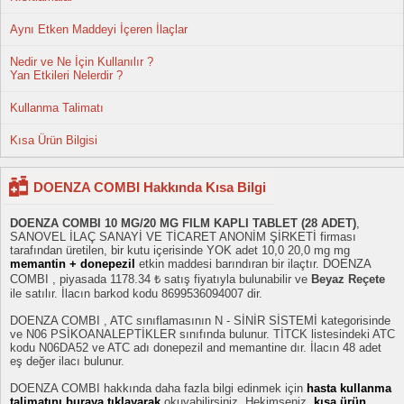
Aynı Etken Maddeyi İçeren İlaçlar
Nedir ve Ne İçin Kullanılır ?
Yan Etkileri Nelerdir ?
Kullanma Talimatı
Kısa Ürün Bilgisi
DOENZA COMBI Hakkında Kısa Bilgi
DOENZA COMBI 10 MG/20 MG FILM KAPLI TABLET (28 ADET)
,
SANOVEL İLAÇ SANAYİ VE TİCARET ANONİM ŞİRKETİ firması
tarafından üretilen, bir kutu içerisinde YOK adet 10,0 20,0 mg mg
memantin + donepezil
etkin maddesi barındıran bir ilaçtır. DOENZA
COMBI , piyasada 1178.34 ₺ satış fiyatıyla bulunabilir ve
Beyaz Reçete
ile satılır. İlacın barkod kodu 8699536094007 dir.
DOENZA COMBI , ATC sınıflamasının N - SİNİR SİSTEMİ kategorisinde
ve N06 PSİKOANALEPTİKLER sınıfında bulunur. TİTCK listesindeki ATC
kodu N06DA52 ve ATC adı donepezil and memantine dır. İlacın 48 adet
eş değer ilacı bulunur.
DOENZA COMBI hakkında daha fazla bilgi edinmek için
hasta kullanma
talimatını buraya tıklayarak
okuyabilirsiniz. Hekimseniz,
kısa ürün