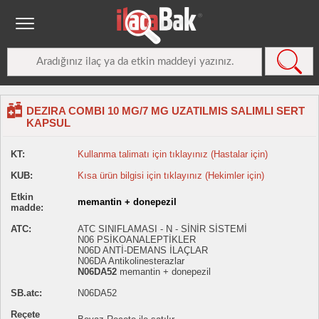
DEZIRA COMBI 10 MG/7 MG UZATILMIS SALIMLI SERT
KAPSUL
KT:
Kullanma talimatı için tıklayınız (Hastalar için)
KUB:
Kısa ürün bilgisi için tıklayınız (Hekimler için)
Etkin
memantin + donepezil
madde:
ATC:
ATC SINIFLAMASI - N - SİNİR SİSTEMİ
N06 PSİKOANALEPTİKLER
N06D ANTİ-DEMANS İLAÇLAR
N06DA Antikolinesterazlar
N06DA52
memantin + donepezil
SB.atc:
N06DA52
Reçete