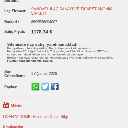
Durumu:
SANOVEL İLAÇ SANAYİ VE TİCARET ANONİM
İlaç Firması:
ŞİRKETİ
Barkod :
8699536094007
1178.34 ₺
Satış Fiyatı:
Sitemizde ilaç satışı yapılmamaktadır.
İlaç fiyatlarının belirtilmesi Akılcı İlaç Kullanımına katkı amaçlıdır.
İlaç fiyatları TC Sağlık Bakanlığı Türkiye İlaç ve Tıbbi Cihaz Kurumu (TİTCK)
tarafından haftalık olarak yayınlanan listelerden alınmıştır.
Belirtilen ilaç fiyatı eczaneler için önerilen satış fiyatı olup değişkenlik gösterebilir.
Fiyatlar güncellenmemiş olabilir.
Son
1 Ağustos 2026
Güncelleme:
Paylaş:
Menü
DOENZA COMBI Hakkında Genel Bilgi
Kısıtlamalar