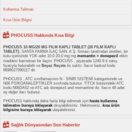
Kullanma Talimatı
Kısa Ürün Bilgisi
PHOCUSS Hakkında Kısa Bilgi
PHOCUSS 10 MG/20 MG FILM KAPLI TABLET (28 FILM KAPLI
TABLET)
, SANTA FARMA İLAÇ SAN. A.Ş. firması tarafından üretilen, bir
kutu içerisinde YOK adet 10,0 20,0 mg mg
memantin + donepezil
etkin
maddesi barındıran bir ilaçtır. PHOCUSS , piyasada 1240.9 ₺ satış
fiyatıyla bulunabilir ve
Beyaz Reçete
ile satılır. İlacın barkod kodu
8699527090117 dir.
PHOCUSS , ATC sınıflamasının N - SİNİR SİSTEMİ kategorisinde ve
N06 PSİKOANALEPTİKLER sınıfında bulunur. TİTCK listesindeki ATC
kodu N06DA52 ve ATC adı donepezil and memantine dır. İlacın 48 adet
eş değer ilacı bulunur.
PHOCUSS hakkında daha fazla bilgi edinmek için
hasta kullanma
talimatını buraya tıklayarak
okuyabilirsiniz. Hekimseniz,
kısa ürün
bilgisine buraya tıklayarak
ulaşabilirsiniz.
Sağlık Dünyasından Son Haberler