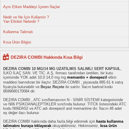
Aynı Etken Maddeyi İçeren İlaçlar
Nedir ve Ne İçin Kullanılır ?
Yan Etkileri Nelerdir ?
Kullanma Talimatı
Kısa Ürün Bilgisi
DEZIRA COMBI Hakkında Kısa Bilgi
DEZIRA COMBI 10 MG/14 MG UZATILMIS SALIMLI SERT KAPSUL
,
İLKO İLAÇ SAN. VE TİC. A.Ş. firması tarafından üretilen, bir kutu
içerisinde YOK adet 10,0 14,0 mg mg
memantin + donepezil
etkin
maddesi barındıran bir ilaçtır. DEZIRA COMBI , piyasada 885.61 ₺ satış
fiyatıyla bulunabilir ve
Beyaz Reçete
ile satılır. İlacın barkod kodu
8699680170084 dir.
DEZIRA COMBI , ATC sınıflamasının N - SİNİR SİSTEMİ kategorisinde
ve N06 PSİKOANALEPTİKLER sınıfında bulunur. TİTCK listesindeki ATC
kodu N06DA52 ve ATC adı donepezil and memantine dır. İlacın 48 adet
eş değer ilacı bulunur.
DEZIRA COMBI hakkında daha fazla bilgi edinmek için
hasta kullanma
talimatını buraya tıklayarak
okuyabilirsiniz. Hekimseniz,
kısa ürün