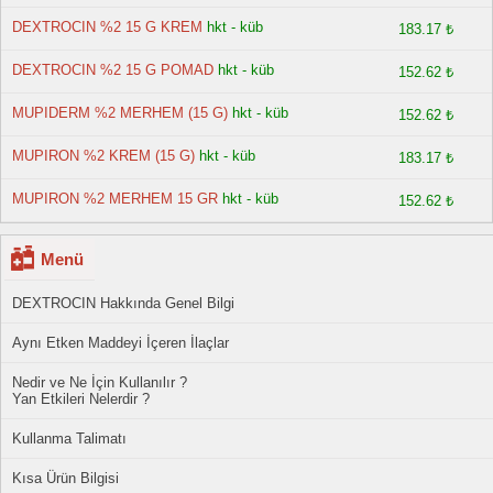
DEXTROCIN %2 15 G KREM
hkt - küb
183.17 ₺
DEXTROCIN %2 15 G POMAD
hkt - küb
152.62 ₺
MUPIDERM %2 MERHEM (15 G)
hkt - küb
152.62 ₺
MUPIRON %2 KREM (15 G)
hkt - küb
183.17 ₺
MUPIRON %2 MERHEM 15 GR
hkt - küb
152.62 ₺
Menü
DEXTROCIN Hakkında Genel Bilgi
Aynı Etken Maddeyi İçeren İlaçlar
Nedir ve Ne İçin Kullanılır ?
Yan Etkileri Nelerdir ?
Kullanma Talimatı
Kısa Ürün Bilgisi