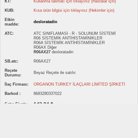
KT:
Kullanma talimatı için tıklayınız (Hastalar için)
KUB:
Kısa ürün bilgisi için tıklayınız (Hekimler için)
Etkin
desloratadin
madde:
ATC:
ATC SINIFLAMASI - R - SOLUNUM SİSTEMİ
R06 SİSTEMİK ANTİHİSTAMİNİKLER
R06A SİSTEMİK ANTİHİSTAMİNİKLER
R06AX Diğer
R06AX27
desloratadin
SB.atc:
R06AX27
Reçete
Beyaz Reçete ile satılır.
Durumu:
İlaç Firması:
ORGANON TURKEY İLAÇLARI LİMİTED ŞİRKETİ
Barkod :
8683280337022
142.84 ₺
Satış Fiyatı:
Sitemizde ilaç satışı yapılmamaktadır.
İlaç fiyatlarının belirtilmesi Akılcı İlaç Kullanımına katkı amaçlıdır.
İlaç fiyatları TC Sağlık Bakanlığı Türkiye İlaç ve Tıbbi Cihaz Kurumu (TİTCK)
tarafından haftalık olarak yayınlanan listelerden alınmıştır.
Belirtilen ilaç fiyatı eczaneler için önerilen satış fiyatı olup değişkenlik gösterebilir.
Fiyatlar güncellenmemiş olabilir.