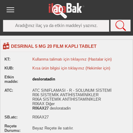
DESRINAL 5 MG 20 FILM KAPLI TABLET
KT:
Kullanma talimatı için tıklayınız (Hastalar için)
KUB:
Kısa ürün bilgisi için tıklayınız (Hekimler için)
Etkin
desloratadin
madde:
ATC:
ATC SINIFLAMASI - R - SOLUNUM SİSTEMİ
R06 SİSTEMİK ANTİHİSTAMİNİKLER
R06A SİSTEMİK ANTİHİSTAMİNİKLER
R06AX Diğer
R06AX27
desloratadin
SB.atc:
R06AX27
Reçete
Beyaz Reçete ile satılır.
Durumu: