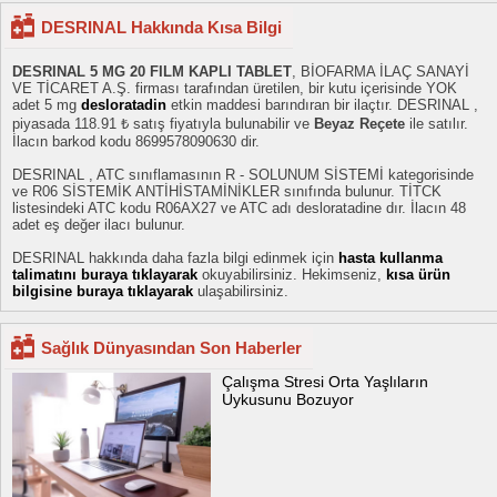
DESRINAL Hakkında Kısa Bilgi
DESRINAL 5 MG 20 FILM KAPLI TABLET
, BİOFARMA İLAÇ SANAYİ
VE TİCARET A.Ş. firması tarafından üretilen, bir kutu içerisinde YOK
adet 5 mg
desloratadin
etkin maddesi barındıran bir ilaçtır. DESRINAL ,
piyasada 118.91 ₺ satış fiyatıyla bulunabilir ve
Beyaz Reçete
ile satılır.
İlacın barkod kodu 8699578090630 dir.
DESRINAL , ATC sınıflamasının R - SOLUNUM SİSTEMİ kategorisinde
ve R06 SİSTEMİK ANTİHİSTAMİNİKLER sınıfında bulunur. TİTCK
listesindeki ATC kodu R06AX27 ve ATC adı desloratadine dır. İlacın 48
adet eş değer ilacı bulunur.
DESRINAL hakkında daha fazla bilgi edinmek için
hasta kullanma
talimatını buraya tıklayarak
okuyabilirsiniz. Hekimseniz,
kısa ürün
bilgisine buraya tıklayarak
ulaşabilirsiniz.
Sağlık Dünyasından Son Haberler
Çalışma Stresi Orta Yaşlıların
Uykusunu Bozuyor