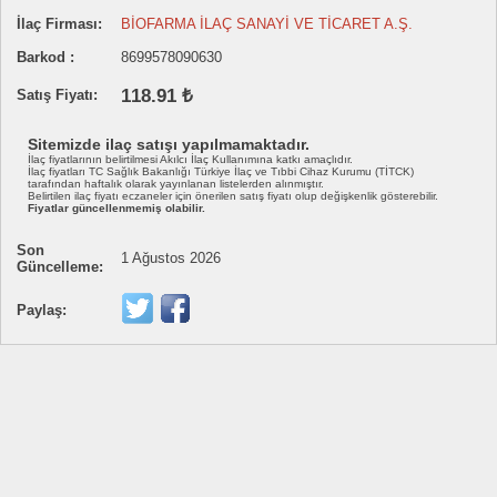
İlaç Firması:
BİOFARMA İLAÇ SANAYİ VE TİCARET A.Ş.
Barkod :
8699578090630
118.91 ₺
Satış Fiyatı:
Sitemizde ilaç satışı yapılmamaktadır.
İlaç fiyatlarının belirtilmesi Akılcı İlaç Kullanımına katkı amaçlıdır.
İlaç fiyatları TC Sağlık Bakanlığı Türkiye İlaç ve Tıbbi Cihaz Kurumu (TİTCK)
tarafından haftalık olarak yayınlanan listelerden alınmıştır.
Belirtilen ilaç fiyatı eczaneler için önerilen satış fiyatı olup değişkenlik gösterebilir.
Fiyatlar güncellenmemiş olabilir.
Son
1 Ağustos 2026
Güncelleme:
Paylaş: