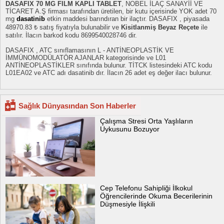
DASAFIX 70 MG FILM KAPLI TABLET
, NOBEL İLAÇ SANAYİİ VE
TİCARET A.Ş firması tarafından üretilen, bir kutu içerisinde YOK adet 70
mg
dasatinib
etkin maddesi barındıran bir ilaçtır. DASAFIX , piyasada
48970.83 ₺ satış fiyatıyla bulunabilir ve
Kisitlanmiş Beyaz Reçete
ile
satılır. İlacın barkod kodu 8699540028746 dir.
DASAFIX , ATC sınıflamasının L - ANTİNEOPLASTİK VE
İMMÜNOMODÜLATÖR AJANLAR kategorisinde ve L01
ANTİNEOPLASTİKLER sınıfında bulunur. TİTCK listesindeki ATC kodu
L01EA02 ve ATC adı dasatinib dır. İlacın 26 adet eş değer ilacı bulunur.
Sağlık Dünyasından Son Haberler
Çalışma Stresi Orta Yaşlıların
Uykusunu Bozuyor
Cep Telefonu Sahipliği İlkokul
Öğrencilerinde Okuma Becerilerinin
Düşmesiyle İlişkili