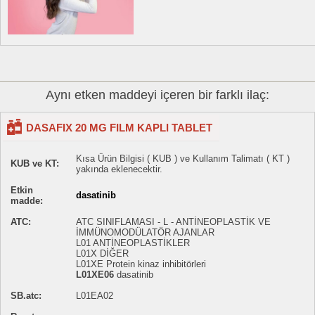
Aynı etken maddeyi içeren bir farklı ilaç:
DASAFIX 20 MG FILM KAPLI TABLET
Kısa Ürün Bilgisi ( KUB ) ve Kullanım Talimatı ( KT )
KUB ve KT:
yakında eklenecektir.
Etkin
dasatinib
madde:
ATC:
ATC SINIFLAMASI - L - ANTİNEOPLASTİK VE
İMMÜNOMODÜLATÖR AJANLAR
L01 ANTİNEOPLASTİKLER
L01X DİĞER
L01XE Protein kinaz inhibitörleri
L01XE06
dasatinib
SB.atc:
L01EA02