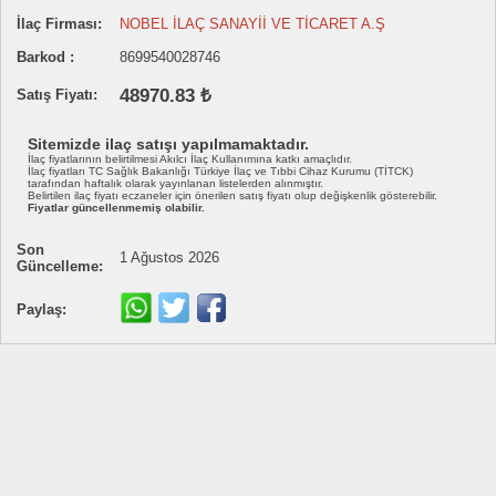
İlaç Firması:
NOBEL İLAÇ SANAYİİ VE TİCARET A.Ş
Barkod :
8699540028746
48970.83 ₺
Satış Fiyatı:
Sitemizde ilaç satışı yapılmamaktadır.
İlaç fiyatlarının belirtilmesi Akılcı İlaç Kullanımına katkı amaçlıdır.
İlaç fiyatları TC Sağlık Bakanlığı Türkiye İlaç ve Tıbbi Cihaz Kurumu (TİTCK)
tarafından haftalık olarak yayınlanan listelerden alınmıştır.
Belirtilen ilaç fiyatı eczaneler için önerilen satış fiyatı olup değişkenlik gösterebilir.
Fiyatlar güncellenmemiş olabilir.
Son
1 Ağustos 2026
Güncelleme:
Paylaş: