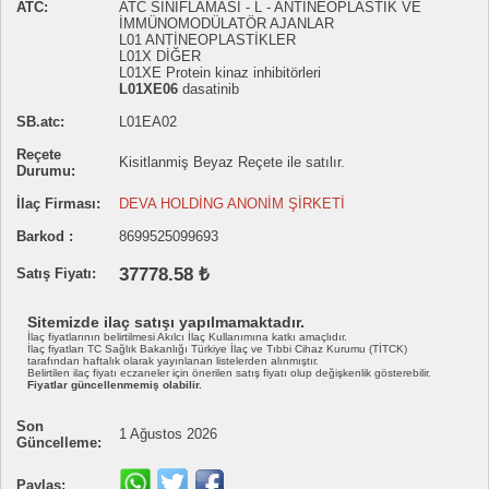
ATC:
ATC SINIFLAMASI - L - ANTİNEOPLASTİK VE
İMMÜNOMODÜLATÖR AJANLAR
L01 ANTİNEOPLASTİKLER
L01X DİĞER
L01XE Protein kinaz inhibitörleri
L01XE06
dasatinib
SB.atc:
L01EA02
Reçete
Kisitlanmiş Beyaz Reçete ile satılır.
Durumu:
İlaç Firması:
DEVA HOLDİNG ANONİM ŞİRKETİ
Barkod :
8699525099693
37778.58 ₺
Satış Fiyatı:
Sitemizde ilaç satışı yapılmamaktadır.
İlaç fiyatlarının belirtilmesi Akılcı İlaç Kullanımına katkı amaçlıdır.
İlaç fiyatları TC Sağlık Bakanlığı Türkiye İlaç ve Tıbbi Cihaz Kurumu (TİTCK)
tarafından haftalık olarak yayınlanan listelerden alınmıştır.
Belirtilen ilaç fiyatı eczaneler için önerilen satış fiyatı olup değişkenlik gösterebilir.
Fiyatlar güncellenmemiş olabilir.
Son
1 Ağustos 2026
Güncelleme:
Paylaş: