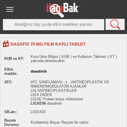
DASAFIX 70 MG FILM KAPLI TABLET
Kısa Ürün Bilgisi ( KUB ) ve Kullanım Talimatı ( KT )
KUB ve KT:
yakında eklenecektir.
Etkin
dasatinib
madde:
ATC:
ATC SINIFLAMASI - L - ANTİNEOPLASTİK VE
İMMÜNOMODÜLATÖR AJANLAR
L01 ANTİNEOPLASTİKLER
L01X DİĞER
L01XE Protein kinaz inhibitörleri
L01XE06
dasatinib
SB.atc:
L01EA02
Reçete
Kisitlanmiş Beyaz Reçete ile satılır.
Durumu: