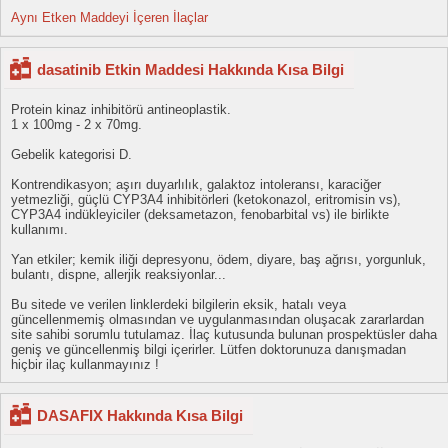
Aynı Etken Maddeyi İçeren İlaçlar
dasatinib Etkin Maddesi Hakkında Kısa Bilgi
Protein kinaz inhibitörü antineoplastik.
1 x 100mg - 2 x 70mg.
Gebelik kategorisi D.
Kontrendikasyon; aşırı duyarlılık, galaktoz intoleransı, karaciğer
yetmezliği, güçlü CYP3A4 inhibitörleri (ketokonazol, eritromisin vs),
CYP3A4 indükleyiciler (deksametazon, fenobarbital vs) ile birlikte
kullanımı.
Yan etkiler; kemik iliği depresyonu, ödem, diyare, baş ağrısı, yorgunluk,
bulantı, dispne, allerjik reaksiyonlar...
Bu sitede ve verilen linklerdeki bilgilerin eksik, hatalı veya
güncellenmemiş olmasından ve uygulanmasından oluşacak zararlardan
site sahibi sorumlu tutulamaz. İlaç kutusunda bulunan prospektüsler daha
geniş ve güncellenmiş bilgi içerirler. Lütfen doktorunuza danışmadan
hiçbir ilaç kullanmayınız !
DASAFIX Hakkında Kısa Bilgi