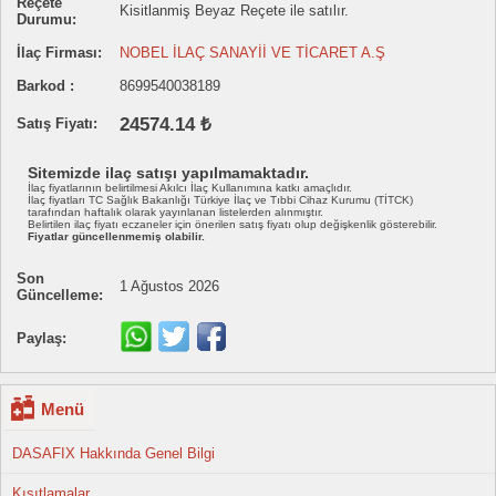
Reçete
Kisitlanmiş Beyaz Reçete ile satılır.
Durumu:
İlaç Firması:
NOBEL İLAÇ SANAYİİ VE TİCARET A.Ş
Barkod :
8699540038189
24574.14 ₺
Satış Fiyatı:
Sitemizde ilaç satışı yapılmamaktadır.
İlaç fiyatlarının belirtilmesi Akılcı İlaç Kullanımına katkı amaçlıdır.
İlaç fiyatları TC Sağlık Bakanlığı Türkiye İlaç ve Tıbbi Cihaz Kurumu (TİTCK)
tarafından haftalık olarak yayınlanan listelerden alınmıştır.
Belirtilen ilaç fiyatı eczaneler için önerilen satış fiyatı olup değişkenlik gösterebilir.
Fiyatlar güncellenmemiş olabilir.
Son
1 Ağustos 2026
Güncelleme:
Paylaş:
Menü
DASAFIX Hakkında Genel Bilgi
Kısıtlamalar