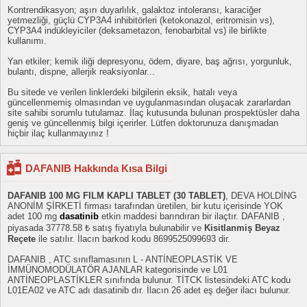
Kontrendikasyon; aşırı duyarlılık, galaktoz intoleransı, karaciğer
yetmezliği, güçlü CYP3A4 inhibitörleri (ketokonazol, eritromisin vs),
CYP3A4 indükleyiciler (deksametazon, fenobarbital vs) ile birlikte
kullanımı.
Yan etkiler; kemik iliği depresyonu, ödem, diyare, baş ağrısı, yorgunluk,
bulantı, dispne, allerjik reaksiyonlar...
Bu sitede ve verilen linklerdeki bilgilerin eksik, hatalı veya
güncellenmemiş olmasından ve uygulanmasından oluşacak zararlardan
site sahibi sorumlu tutulamaz. İlaç kutusunda bulunan prospektüsler daha
geniş ve güncellenmiş bilgi içerirler. Lütfen doktorunuza danışmadan
hiçbir ilaç kullanmayınız !
DAFANIB Hakkında Kısa Bilgi
DAFANIB 100 MG FILM KAPLI TABLET (30 TABLET)
, DEVA HOLDİNG
ANONİM ŞİRKETİ firması tarafından üretilen, bir kutu içerisinde YOK
adet 100 mg
dasatinib
etkin maddesi barındıran bir ilaçtır. DAFANIB ,
piyasada 37778.58 ₺ satış fiyatıyla bulunabilir ve
Kisitlanmiş Beyaz
Reçete
ile satılır. İlacın barkod kodu 8699525099693 dir.
DAFANIB , ATC sınıflamasının L - ANTİNEOPLASTİK VE
İMMÜNOMODÜLATÖR AJANLAR kategorisinde ve L01
ANTİNEOPLASTİKLER sınıfında bulunur. TİTCK listesindeki ATC kodu
L01EA02 ve ATC adı dasatinib dır. İlacın 26 adet eş değer ilacı bulunur.