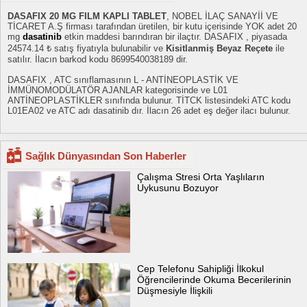
DASAFIX 20 MG FILM KAPLI TABLET
, NOBEL İLAÇ SANAYİİ VE
TİCARET A.Ş firması tarafından üretilen, bir kutu içerisinde YOK adet 20
mg
dasatinib
etkin maddesi barındıran bir ilaçtır. DASAFIX , piyasada
24574.14 ₺ satış fiyatıyla bulunabilir ve
Kisitlanmiş Beyaz Reçete
ile
satılır. İlacın barkod kodu 8699540038189 dir.
DASAFIX , ATC sınıflamasının L - ANTİNEOPLASTİK VE
İMMÜNOMODÜLATÖR AJANLAR kategorisinde ve L01
ANTİNEOPLASTİKLER sınıfında bulunur. TİTCK listesindeki ATC kodu
L01EA02 ve ATC adı dasatinib dır. İlacın 26 adet eş değer ilacı bulunur.
Sağlık Dünyasından Son Haberler
Çalışma Stresi Orta Yaşlıların
Uykusunu Bozuyor
Cep Telefonu Sahipliği İlkokul
Öğrencilerinde Okuma Becerilerinin
Düşmesiyle İlişkili