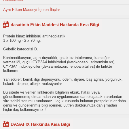
Aynı Etken Maddeyi İçeren İlaçlar
dasatinib Etkin Maddesi Hakkında Kısa Bilgi
Protein kinaz inhibitörü antineoplastik.
1 x 100mg - 2 x 70mg.
Gebelik kategorisi D.
Kontrendikasyon; aşırı duyarlılık, galaktoz intoleransı, karaciğer
yetmezliği, güçlü CYP3A4 inhibitörleri (ketokonazol, eritromisin vs),
CYP3A4 indükleyiciler (deksametazon, fenobarbital vs) ile birlikte
kullanımı.
Yan etkiler; kemik iliği depresyonu, ödem, diyare, baş ağrısı, yorgunluk,
bulantı, dispne, allerjik reaksiyonlar...
Bu sitede ve verilen linklerdeki bilgilerin eksik, hatalı veya
güncellenmemiş olmasından ve uygulanmasından oluşacak zararlardan
site sahibi sorumlu tutulamaz. İlaç kutusunda bulunan prospektüsler daha
geniş ve güncellenmiş bilgi içerirler. Lütfen doktorunuza danışmadan
hiçbir ilaç kullanmayınız !
DASAFIX Hakkında Kısa Bilgi