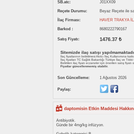
SB.atc:
J01XX09
Reçete Durumu:
Beyaz Reçete ile sat
İlaç Firması:
HAVER TRAKYA İL
Barkod :
8680222790167
1476.37 ₺
Satış Fiyatı:
Sitemizde ilaç satışı yapılmamaktadı
İlaç fiyatlarının belirtilmesi Akılcı İlaç Kullanımına katk
İlaç fiyatları TC Sağlık Bakanlığı Türkiye İlaç ve Tıbb
Belirtilen ilaç fiyatı eczaneler için önerilen satış fiyatı
Fiyatlar güncellenmemiş olabilir.
Son Güncelleme:
1 Ağustos 2026
Paylaş:
daptomisin Etkin Maddesi Hakkınd
Antibiyotik.
Günde bir 4mg/kg infüzyon.
Gebelik kategorisi B.