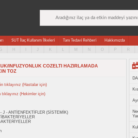
arı
SUT İlaç Kullanım İlkeleri
Tanı Tedavi Rehberi
Hakkımızda
G
H
I
J
K
L
M
N
O
P
R
LUK/INFUZYONLUK COZELTI HAZIRLAMADA
IN TOZ
DA
n tıklayınız (Hastalar için)
Kıs
n tıklayınız (Hekimler için)
Ayn
Ned
- J - ANTİENFEKTİFLER (SİSTEMİK)
Yan
TİBAKTERİYELLER
İBAKTERİYELLER
Ku
n