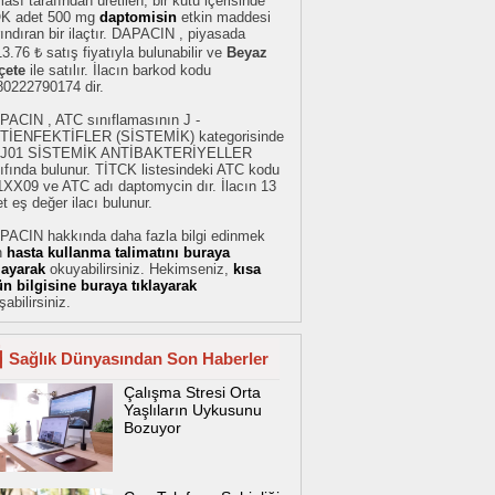
ması tarafından üretilen, bir kutu içerisinde
K adet 500 mg
daptomisin
etkin maddesi
ındıran bir ilaçtır. DAPACIN , piyasada
3.76 ₺ satış fiyatıyla bulunabilir ve
Beyaz
çete
ile satılır. İlacın barkod kodu
80222790174 dir.
PACIN , ATC sınıflamasının J -
TİENFEKTİFLER (SİSTEMİK) kategorisinde
 J01 SİSTEMİK ANTİBAKTERİYELLER
ıfında bulunur. TİTCK listesindeki ATC kodu
1XX09 ve ATC adı daptomycin dır. İlacın 13
t eş değer ilacı bulunur.
PACIN hakkında daha fazla bilgi edinmek
n
hasta kullanma talimatını buraya
klayarak
okuyabilirsiniz. Hekimseniz,
kısa
ün bilgisine buraya tıklayarak
şabilirsiniz.
Sağlık Dünyasından Son Haberler
Çalışma Stresi Orta
Yaşlıların Uykusunu
Bozuyor