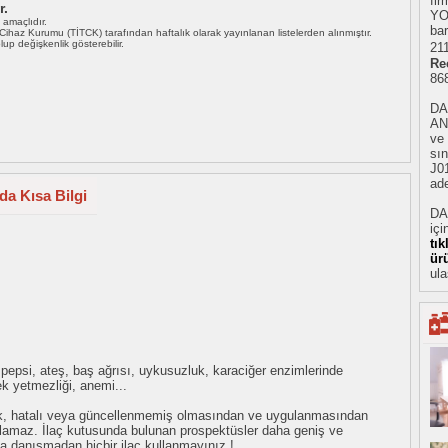
fir
r.
YO
ı amaçlıdır.
bar
i Cihaz Kurumu (TİTCK) tarafından haftalık olarak yayınlanan listelerden alınmıştır.
 olup değişkenlik gösterebilir.
211
Re
86
DA
AN
ve
sın
J0
ade
a Kısa Bilgi
DA
içi
tı
ür
ula
ispepsi, ateş, baş ağrısı, uykusuzluk, karaciğer enzimlerinde
k yetmezliği, anemi...
eksik, hatalı veya güncellenmemiş olmasından ve uygulanmasından
tulamaz. İlaç kutusunda bulunan prospektüsler daha geniş ve
uza danışmadan hiçbir ilaç kullanmayınız !