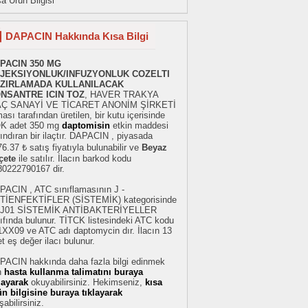
a Ürün Bilgisi
DAPACIN Hakkında Kısa Bilgi
PACIN 350 MG
JEKSIYONLUK/INFUZYONLUK COZELTI
ZIRLAMADA KULLANILACAK
NSANTRE ICIN TOZ
, HAVER TRAKYA
AÇ SANAYİ VE TİCARET ANONİM ŞİRKETİ
ması tarafından üretilen, bir kutu içerisinde
K adet 350 mg
daptomisin
etkin maddesi
ındıran bir ilaçtır. DAPACIN , piyasada
6.37 ₺ satış fiyatıyla bulunabilir ve
Beyaz
çete
ile satılır. İlacın barkod kodu
80222790167 dir.
PACIN , ATC sınıflamasının J -
TİENFEKTİFLER (SİSTEMİK) kategorisinde
 J01 SİSTEMİK ANTİBAKTERİYELLER
ıfında bulunur. TİTCK listesindeki ATC kodu
1XX09 ve ATC adı daptomycin dır. İlacın 13
t eş değer ilacı bulunur.
PACIN hakkında daha fazla bilgi edinmek
n
hasta kullanma talimatını buraya
klayarak
okuyabilirsiniz. Hekimseniz,
kısa
ün bilgisine buraya tıklayarak
şabilirsiniz.