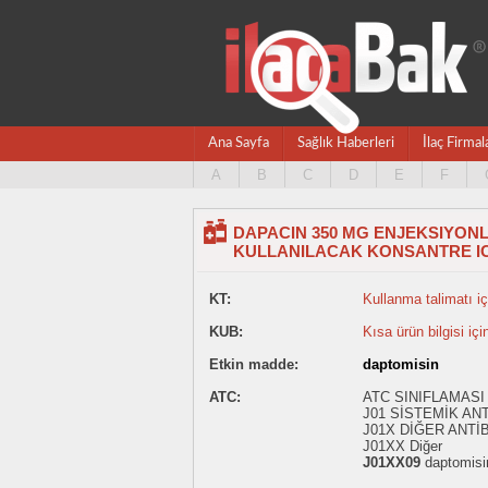
Ana Sayfa
Sağlık Haberleri
İlaç Firmal
A
B
C
D
E
F
DAPACIN 350 MG ENJEKSIYON
KULLANILACAK KONSANTRE IC
KT:
Kullanma talimatı içi
KUB:
Kısa ürün bilgisi içi
Etkin madde:
daptomisin
ATC:
ATC SINIFLAMASI 
J01 SİSTEMİK AN
J01X DİĞER ANT
J01XX Diğer
J01XX09
daptomisi