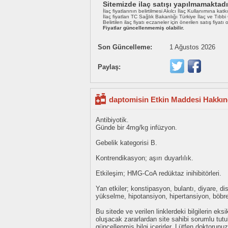
Sitemizde ilaç satışı yapılmamaktadı
İlaç fiyatlarının belirtilmesi Akılcı İlaç Kullanımına katk
İlaç fiyatları TC Sağlık Bakanlığı Türkiye İlaç ve Tıbb
Belirtilen ilaç fiyatı eczaneler için önerilen satış fiyatı
Fiyatlar güncellenmemiş olabilir.
Son Güncelleme:
1 Ağustos 2026
Paylaş:
daptomisin Etkin Maddesi Hakkınd
Antibiyotik.
Günde bir 4mg/kg infüzyon.
Gebelik kategorisi B.
Kontrendikasyon; aşırı duyarlılık.
Etkileşim; HMG-CoA redüktaz inihibitörleri.
Yan etkiler; konstipasyon, bulantı, diyare, d
yükselme, hipotansiyon, hipertansiyon, böbre
Bu sitede ve verilen linklerdeki bilgilerin 
oluşacak zararlardan site sahibi sorumlu tu
güncellenmiş bilgi içerirler. Lütfen doktorun