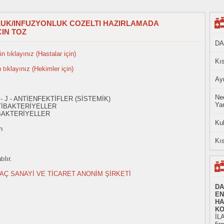
LUK/INFUZYONLUK COZELTI HAZIRLAMADA
IN TOZ
DA
n tıklayınız (Hastalar için)
Kıs
n tıklayınız (Hekimler için)
Ayn
Ned
- J - ANTİENFEKTİFLER (SİSTEMİK)
Yan
TİBAKTERİYELLER
İBAKTERİYELLER
Ku
n
Kıs
ılır.
AÇ SANAYİ VE TİCARET ANONİM ŞİRKETİ
DA
EN
HA
KO
İL