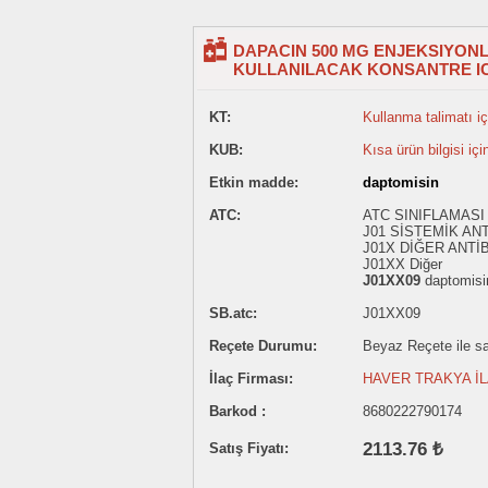
DAPACIN 500 MG ENJEKSIYON
KULLANILACAK KONSANTRE IC
KT:
Kullanma talimatı içi
KUB:
Kısa ürün bilgisi içi
Etkin madde:
daptomisin
ATC:
ATC SINIFLAMASI 
J01 SİSTEMİK AN
J01X DİĞER ANT
J01XX Diğer
J01XX09
daptomisi
SB.atc:
J01XX09
Reçete Durumu:
Beyaz Reçete ile sat
İlaç Firması:
HAVER TRAKYA İL
Barkod :
8680222790174
2113.76 ₺
Satış Fiyatı: