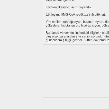
Kontrendikasyon; aşırı duyarlılık.
Etkileşim; HMG-CoA redüktaz inihibitörleri.
Yan etkiler; konstipasyon, bulantı, diyare, d
yükselme, hipotansiyon, hipertansiyon, böbre
Bu sitede ve verilen linklerdeki bilgilerin 
oluşacak zararlardan site sahibi sorumlu tu
güncellenmiş bilgi içerirler. Lütfen doktorun