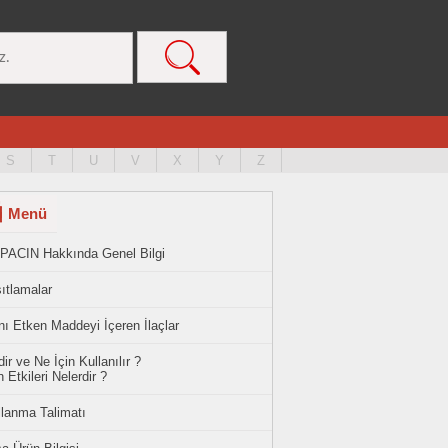
S
T
U
V
X
Y
Z
Menü
PACIN Hakkında Genel Bilgi
ıtlamalar
ı Etken Maddeyi İçeren İlaçlar
ir ve Ne İçin Kullanılır ?
 Etkileri Nelerdir ?
llanma Talimatı