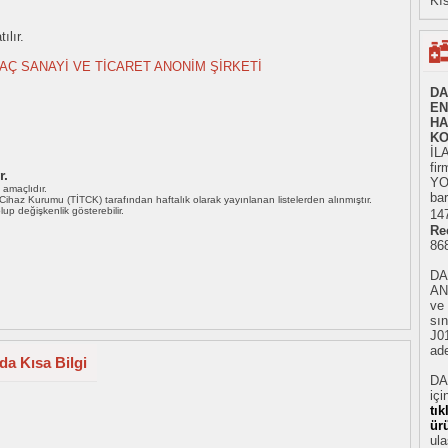
Kıs
ılır.
AÇ SANAYİ VE TİCARET ANONİM ŞİRKETİ
DA
EN
HA
KO
İL
fir
r.
YO
ı amaçlıdır.
bar
i Cihaz Kurumu (TİTCK) tarafından haftalık olarak yayınlanan listelerden alınmıştır.
 olup değişkenlik gösterebilir.
147
Re
86
DA
AN
ve
sın
J0
ade
a Kısa Bilgi
DA
içi
tı
ür
ula