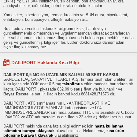
Etkileşim; CYP3A4 inhibitörleri, siklosporin, oral antikoagulanlar, oral
antidiyabetikler, diüretikler, nefrotoksik nörotoksik ilaçlar
Yan etkiler; hipertansiyon, tremor, kreatinin ve BUN artışı, hiperkalemi,
enfeksiyon, konstipasyon, allerjik reaksiyonlar...
Bu sitede ve verilen linklerdeki bilgilerin eksik, hatalı veya
güncellenmemiş olmasından ve uygulanmasından oluşacak zararlardan
site sahibi sorumlu tutulamaz. İlaç kutusunda bulunan prospektüsler daha
geniş ve güncellenmiş bilgi içerirler. Lütfen doktorunuza danışmadan
hiçbir ilaç kullanmayınız !
DAILIPORT Hakkında Kısa Bilgi
DAILIPORT 0,5 MG 50 UZATILMIS SALIMLI 50 SERT KAPSUL
,
SANDOZ İLAÇ SANAYİ VE TİCARET A.Ş. firması tarafından üretilen, bir
kutu içerisinde YOK adet 0.5 mg
takrolimus
etkin maddesi barındıran bir
ilaçtır. DAILIPORT , piyasada 832.09 ₺ satış fiyatıyla bulunabilir ve
Beyaz Reçete
ile satılır. İlacın barkod kodu 8681428171576 dir.
DAILIPORT , ATC sınıflamasının L - ANTİNEOPLASTİK VE
İMMÜNOMODÜLATÖR AJANLAR kategorisinde ve L04
İMMÜNOSÜPRESANLAR sınıfında bulunur. TİTCK listesindeki ATC kodu
L04AD02 ve ATC adı tacrolimus dır. İlacın 22 adet eş değer ilacı bulunur.
DAILIPORT hakkında daha fazla bilgi edinmek için
hasta kullanma
talimatını buraya tıklayarak
okuyabilirsiniz. Hekimseniz,
kısa ürün
bilgisine buraya tıklayarak
ulaşabilirsiniz.