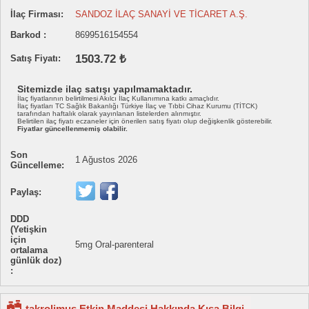
İlaç Firması:
SANDOZ İLAÇ SANAYİ VE TİCARET A.Ş.
Barkod :
8699516154554
1503.72 ₺
Satış Fiyatı:
Sitemizde ilaç satışı yapılmamaktadır.
İlaç fiyatlarının belirtilmesi Akılcı İlaç Kullanımına katkı amaçlıdır.
İlaç fiyatları TC Sağlık Bakanlığı Türkiye İlaç ve Tıbbi Cihaz Kurumu (TİTCK)
tarafından haftalık olarak yayınlanan listelerden alınmıştır.
Belirtilen ilaç fiyatı eczaneler için önerilen satış fiyatı olup değişkenlik gösterebilir.
Fiyatlar güncellenmemiş olabilir.
Son
1 Ağustos 2026
Güncelleme:
Paylaş:
DDD
(Yetişkin
için
5mg Oral-parenteral
ortalama
günlük doz)
:
takrolimus Etkin Maddesi Hakkında Kısa Bilgi