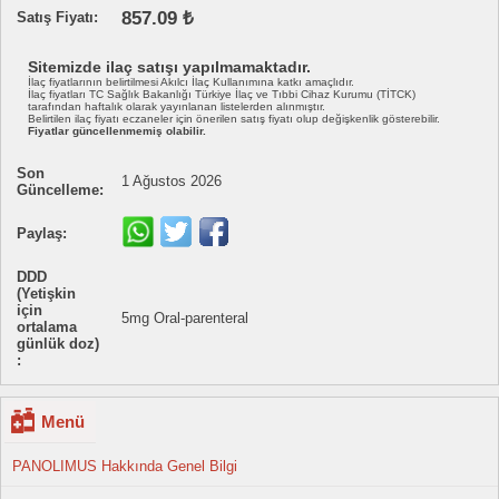
857.09 ₺
Satış Fiyatı:
Sitemizde ilaç satışı yapılmamaktadır.
İlaç fiyatlarının belirtilmesi Akılcı İlaç Kullanımına katkı amaçlıdır.
İlaç fiyatları TC Sağlık Bakanlığı Türkiye İlaç ve Tıbbi Cihaz Kurumu (TİTCK)
tarafından haftalık olarak yayınlanan listelerden alınmıştır.
Belirtilen ilaç fiyatı eczaneler için önerilen satış fiyatı olup değişkenlik gösterebilir.
Fiyatlar güncellenmemiş olabilir.
Son
1 Ağustos 2026
Güncelleme:
Paylaş:
DDD
(Yetişkin
için
5mg Oral-parenteral
ortalama
günlük doz)
:
Menü
PANOLIMUS Hakkında Genel Bilgi