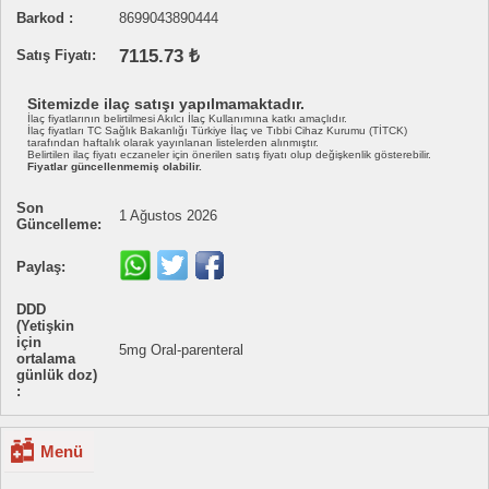
Barkod :
8699043890444
7115.73 ₺
Satış Fiyatı:
Sitemizde ilaç satışı yapılmamaktadır.
İlaç fiyatlarının belirtilmesi Akılcı İlaç Kullanımına katkı amaçlıdır.
İlaç fiyatları TC Sağlık Bakanlığı Türkiye İlaç ve Tıbbi Cihaz Kurumu (TİTCK)
tarafından haftalık olarak yayınlanan listelerden alınmıştır.
Belirtilen ilaç fiyatı eczaneler için önerilen satış fiyatı olup değişkenlik gösterebilir.
Fiyatlar güncellenmemiş olabilir.
Son
1 Ağustos 2026
Güncelleme:
Paylaş:
DDD
(Yetişkin
için
5mg Oral-parenteral
ortalama
günlük doz)
:
Menü