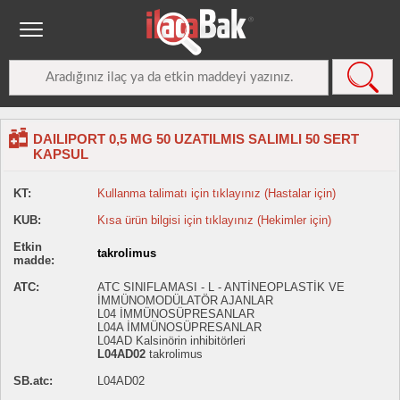
DAILIPORT 0,5 MG 50 UZATILMIS SALIMLI 50 SERT
KAPSUL
KT:
Kullanma talimatı için tıklayınız (Hastalar için)
KUB:
Kısa ürün bilgisi için tıklayınız (Hekimler için)
Etkin
takrolimus
madde:
ATC:
ATC SINIFLAMASI - L - ANTİNEOPLASTİK VE
İMMÜNOMODÜLATÖR AJANLAR
L04 İMMÜNOSÜPRESANLAR
L04A İMMÜNOSÜPRESANLAR
L04AD Kalsinörin inhibitörleri
L04AD02
takrolimus
SB.atc:
L04AD02