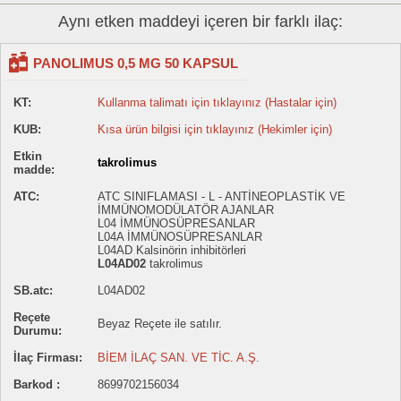
Aynı etken maddeyi içeren bir farklı ilaç:
PANOLIMUS 0,5 MG 50 KAPSUL
KT:
Kullanma talimatı için tıklayınız (Hastalar için)
KUB:
Kısa ürün bilgisi için tıklayınız (Hekimler için)
Etkin
takrolimus
madde:
ATC:
ATC SINIFLAMASI - L - ANTİNEOPLASTİK VE
İMMÜNOMODÜLATÖR AJANLAR
L04 İMMÜNOSÜPRESANLAR
L04A İMMÜNOSÜPRESANLAR
L04AD Kalsinörin inhibitörleri
L04AD02
takrolimus
SB.atc:
L04AD02
Reçete
Beyaz Reçete ile satılır.
Durumu:
İlaç Firması:
BİEM İLAÇ SAN. VE TİC. A.Ş.
Barkod :
8699702156034