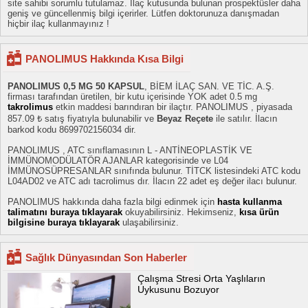
site sahibi sorumlu tutulamaz. İlaç kutusunda bulunan prospektüsler daha
geniş ve güncellenmiş bilgi içerirler. Lütfen doktorunuza danışmadan
hiçbir ilaç kullanmayınız !
PANOLIMUS Hakkında Kısa Bilgi
PANOLIMUS 0,5 MG 50 KAPSUL
, BİEM İLAÇ SAN. VE TİC. A.Ş.
firması tarafından üretilen, bir kutu içerisinde YOK adet 0.5 mg
takrolimus
etkin maddesi barındıran bir ilaçtır. PANOLIMUS , piyasada
857.09 ₺ satış fiyatıyla bulunabilir ve
Beyaz Reçete
ile satılır. İlacın
barkod kodu 8699702156034 dir.
PANOLIMUS , ATC sınıflamasının L - ANTİNEOPLASTİK VE
İMMÜNOMODÜLATÖR AJANLAR kategorisinde ve L04
İMMÜNOSÜPRESANLAR sınıfında bulunur. TİTCK listesindeki ATC kodu
L04AD02 ve ATC adı tacrolimus dır. İlacın 22 adet eş değer ilacı bulunur.
PANOLIMUS hakkında daha fazla bilgi edinmek için
hasta kullanma
talimatını buraya tıklayarak
okuyabilirsiniz. Hekimseniz,
kısa ürün
bilgisine buraya tıklayarak
ulaşabilirsiniz.
Sağlık Dünyasından Son Haberler
Çalışma Stresi Orta Yaşlıların
Uykusunu Bozuyor