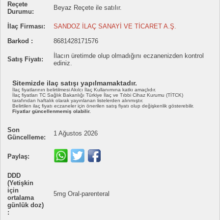
Reçete
Beyaz Reçete ile satılır.
Durumu:
İlaç Firması:
SANDOZ İLAÇ SANAYİ VE TİCARET A.Ş.
Barkod :
8681428171576
İlacın üretimde olup olmadığını eczanenizden kontrol
Satış Fiyatı:
ediniz.
Sitemizde ilaç satışı yapılmamaktadır.
İlaç fiyatlarının belirtilmesi Akılcı İlaç Kullanımına katkı amaçlıdır.
İlaç fiyatları TC Sağlık Bakanlığı Türkiye İlaç ve Tıbbi Cihaz Kurumu (TİTCK)
tarafından haftalık olarak yayınlanan listelerden alınmıştır.
Belirtilen ilaç fiyatı eczaneler için önerilen satış fiyatı olup değişkenlik gösterebilir.
Fiyatlar güncellenmemiş olabilir.
Son
1 Ağustos 2026
Güncelleme:
Paylaş:
DDD
(Yetişkin
için
5mg Oral-parenteral
ortalama
günlük doz)
: