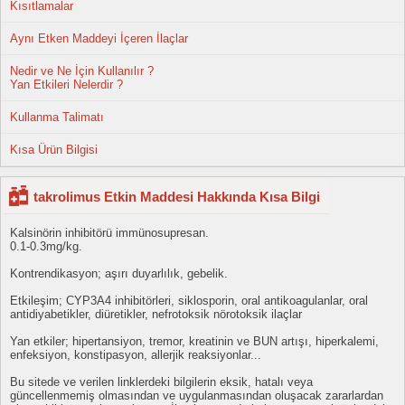
Kısıtlamalar
Aynı Etken Maddeyi İçeren İlaçlar
Nedir ve Ne İçin Kullanılır ?
Yan Etkileri Nelerdir ?
Kullanma Talimatı
Kısa Ürün Bilgisi
takrolimus Etkin Maddesi Hakkında Kısa Bilgi
Kalsinörin inhibitörü immünosupresan.
0.1-0.3mg/kg.
Kontrendikasyon; aşırı duyarlılık, gebelik.
Etkileşim; CYP3A4 inhibitörleri, siklosporin, oral antikoagulanlar, oral
antidiyabetikler, diüretikler, nefrotoksik nörotoksik ilaçlar
Yan etkiler; hipertansiyon, tremor, kreatinin ve BUN artışı, hiperkalemi,
enfeksiyon, konstipasyon, allerjik reaksiyonlar...
Bu sitede ve verilen linklerdeki bilgilerin eksik, hatalı veya
güncellenmemiş olmasından ve uygulanmasından oluşacak zararlardan