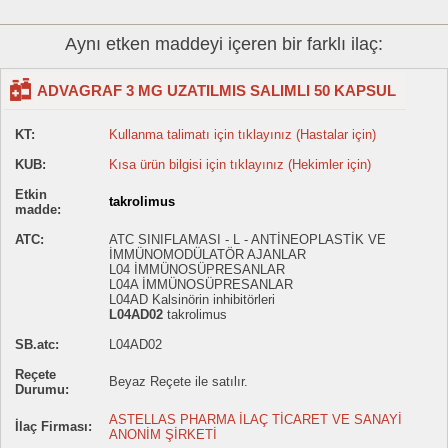
Aynı etken maddeyi içeren bir farklı ilaç:
ADVAGRAF 3 MG UZATILMIS SALIMLI 50 KAPSUL
KT:
Kullanma talimatı için tıklayınız (Hastalar için)
KUB:
Kısa ürün bilgisi için tıklayınız (Hekimler için)
Etkin
takrolimus
madde:
ATC:
ATC SINIFLAMASI - L - ANTİNEOPLASTİK VE
İMMÜNOMODÜLATÖR AJANLAR
L04 İMMÜNOSÜPRESANLAR
L04A İMMÜNOSÜPRESANLAR
L04AD Kalsinörin inhibitörleri
L04AD02
takrolimus
SB.atc:
L04AD02
Reçete
Beyaz Reçete ile satılır.
Durumu:
ASTELLAS PHARMA İLAÇ TİCARET VE SANAYİ
İlaç Firması:
ANONİM ŞİRKETİ