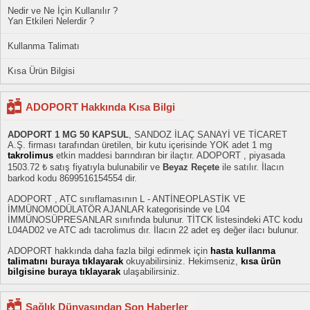
Nedir ve Ne İçin Kullanılır ?
Yan Etkileri Nelerdir ?
Kullanma Talimatı
Kısa Ürün Bilgisi
ADOPORT Hakkında Kısa Bilgi
ADOPORT 1 MG 50 KAPSUL
, SANDOZ İLAÇ SANAYİ VE TİCARET
A.Ş. firması tarafından üretilen, bir kutu içerisinde YOK adet 1 mg
takrolimus
etkin maddesi barındıran bir ilaçtır. ADOPORT , piyasada
1503.72 ₺ satış fiyatıyla bulunabilir ve
Beyaz Reçete
ile satılır. İlacın
barkod kodu 8699516154554 dir.
ADOPORT , ATC sınıflamasının L - ANTİNEOPLASTİK VE
İMMÜNOMODÜLATÖR AJANLAR kategorisinde ve L04
İMMÜNOSÜPRESANLAR sınıfında bulunur. TİTCK listesindeki ATC kodu
L04AD02 ve ATC adı tacrolimus dır. İlacın 22 adet eş değer ilacı bulunur.
ADOPORT hakkında daha fazla bilgi edinmek için
hasta kullanma
talimatını buraya tıklayarak
okuyabilirsiniz. Hekimseniz,
kısa ürün
bilgisine buraya tıklayarak
ulaşabilirsiniz.
Sağlık Dünyasından Son Haberler