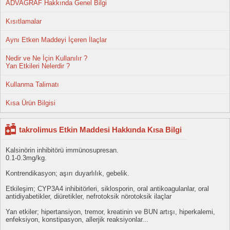
ADVAGRAF Hakkında Genel Bilgi
Kısıtlamalar
Aynı Etken Maddeyi İçeren İlaçlar
Nedir ve Ne İçin Kullanılır ?
Yan Etkileri Nelerdir ?
Kullanma Talimatı
Kısa Ürün Bilgisi
takrolimus Etkin Maddesi Hakkında Kısa Bilgi
Kalsinörin inhibitörü immünosupresan.
0.1-0.3mg/kg.
Kontrendikasyon; aşırı duyarlılık, gebelik.
Etkileşim; CYP3A4 inhibitörleri, siklosporin, oral antikoagulanlar, oral
antidiyabetikler, diüretikler, nefrotoksik nörotoksik ilaçlar
Yan etkiler; hipertansiyon, tremor, kreatinin ve BUN artışı, hiperkalemi,
enfeksiyon, konstipasyon, allerjik reaksiyonlar...