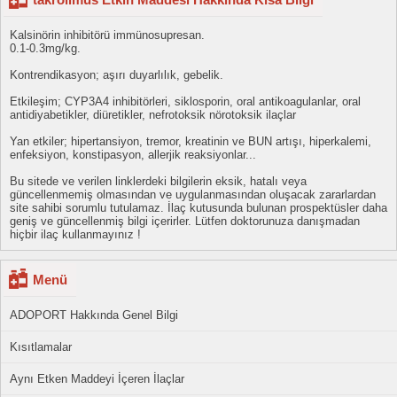
Kalsinörin inhibitörü immünosupresan.
0.1-0.3mg/kg.
Kontrendikasyon; aşırı duyarlılık, gebelik.
Etkileşim; CYP3A4 inhibitörleri, siklosporin, oral antikoagulanlar, oral
antidiyabetikler, diüretikler, nefrotoksik nörotoksik ilaçlar
Yan etkiler; hipertansiyon, tremor, kreatinin ve BUN artışı, hiperkalemi,
enfeksiyon, konstipasyon, allerjik reaksiyonlar...
Bu sitede ve verilen linklerdeki bilgilerin eksik, hatalı veya
güncellenmemiş olmasından ve uygulanmasından oluşacak zararlardan
site sahibi sorumlu tutulamaz. İlaç kutusunda bulunan prospektüsler daha
geniş ve güncellenmiş bilgi içerirler. Lütfen doktorunuza danışmadan
hiçbir ilaç kullanmayınız !
Menü
ADOPORT Hakkında Genel Bilgi
Kısıtlamalar
Aynı Etken Maddeyi İçeren İlaçlar