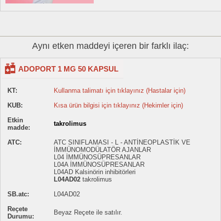
Aynı etken maddeyi içeren bir farklı ilaç:
ADOPORT 1 MG 50 KAPSUL
KT:
Kullanma talimatı için tıklayınız (Hastalar için)
KUB:
Kısa ürün bilgisi için tıklayınız (Hekimler için)
Etkin
takrolimus
madde:
ATC:
ATC SINIFLAMASI - L - ANTİNEOPLASTİK VE
İMMÜNOMODÜLATÖR AJANLAR
L04 İMMÜNOSÜPRESANLAR
L04A İMMÜNOSÜPRESANLAR
L04AD Kalsinörin inhibitörleri
L04AD02
takrolimus
SB.atc:
L04AD02
Reçete
Beyaz Reçete ile satılır.
Durumu: