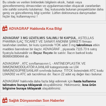
Bu sitede ve verilen linklerdeki bilgilerin eksik, hatalı veya
güncellenmemiş olmasından ve uygulanmasından oluşacak zararlardan
site sahibi sorumlu tutulamaz. İlaç kutusunda bulunan prospektüsler daha
geniş ve güncellenmiş bilgi içerirler. Lütfen doktorunuza danışmadan
hiçbir ilaç kullanmayınız !
ADVAGRAF Hakkında Kısa Bilgi
ADVAGRAF 3 MG UZATILMIS SALIMLI 50 KAPSUL
, ASTELLAS
PHARMA İLAÇ TİCARET VE SANAYİ ANONİM ŞİRKETİ firması
tarafından üretilen, bir kutu içerisinde YOK adet 3 mg
takrolimus
etkin
maddesi barındıran bir ilaçtır. ADVAGRAF , piyasada 7115.73 ₺ satış
fiyatıyla bulunabilir ve
Beyaz Reçete
ile satılır. İlacın barkod kodu
8699043890444 dir.
ADVAGRAF , ATC sınıflamasının L - ANTİNEOPLASTİK VE
İMMÜNOMODÜLATÖR AJANLAR kategorisinde ve L04
İMMÜNOSÜPRESANLAR sınıfında bulunur. TİTCK listesindeki ATC kodu
L04AD02 ve ATC adı tacrolimus dır. İlacın 22 adet eş değer ilacı bulunur.
ADVAGRAF hakkında daha fazla bilgi edinmek için
hasta kullanma
talimatını buraya tıklayarak
okuyabilirsiniz. Hekimseniz,
kısa ürün
bilgisine buraya tıklayarak
ulaşabilirsiniz.
Sağlık Dünyasından Son Haberler